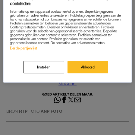
doeleinden:
aangewezen als verdachten in de zaak. Volgens de aanklager
Informatie op een apparaat opslaan en/of openen. Beperkte gegevens
staan zij los van de verdwijning van hun dochter.
gebruiken om advertenties te selecteren. Publieksgroepen begrijpen aan de
hand van statistieken of combinaties van gegevens uit verschillende bronnen.
Profielen aanmaken ten behoeve van gepersonaliseerde advertenties.
Tóch spreekt de advocaat van Brückner van essentieel bewijs
Contentprestaties meten. Diensten ontwikkelen en verbeteren. Profielen
gebruiken voor de selectie van gepersonaliseerde advertenties. Beperkte
tegen de ouders. Hoewel hij over de stukken zelf niets loslaat,
gegevens gebruiken om content te selecteren. Profielen aanmaken ter
personalisatie van content. Profielen gebruiken ter selectie van
verkreeg hij ze naar eigen zeggen van een betrokken partij.
gepersonaliseerde content. De prestaties van advertenties meten.
“Als ik het onthul, zul je van verbazing achteroverslaan”, zei hij
Derde partijen lijst
destijds tegen
The Sun
.
Instellen
Akkoord
Lees ook
‘Duitse politie onderzoekt kelder in zaak rondom Maddie
McCann’
GOED ARTIKEL? DELEN MAAR.
BRON
RTP
FOTO
ANP FOTO