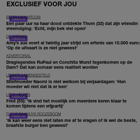
EXCLUSIEF VOOR JOU
BEDROGEN VROUW
Een paar uur na haar dood ontdekte Thom (32) dat zijn vriendin
vreemdging: 'Echt, mijn bek viel open'
DE ERFENIS
Amy’s zus voert al twintig jaar strijd om erfenis van 10.000 euro:
'Op de uitvaart is ze niet geweest'
ADVERTORIAL
Draglegendes RuPaul en Conchita Wurst tegenkomen op de
Dam? Dat kan zomaar eens realiteit worden
LEKKER SAMENGESTELD
Stiefmoeder Naomi is niet welkom bij verjaardagen: 'Hun
moeder wil niet dat ik er ben'
LIEVE HELEEN
Fred (55): 'Ik vind het moeilijk om meerdere keren klaar te
komen tijdens een vrijpartij'
FLOOR BAKHUYS ROOZEBOOM
'Ik kan weer eens niet laten me af te vragen of ik wel de beste,
braafste burger ben geweest'