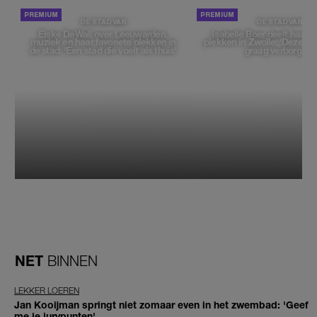
DE STAD VAN
DE STAD VAN
Elske DeWall over Leeuwarden,
Isabelle Boer deelt haar f
muziek en haar favoriete plekken in
plekken in Zwolle: 'Deze pl
de stad: 'Een stad die voelt als thuis'
graag verborgen'
NET
BINNEN
LEKKER LOEREN
Jan Kooijman springt niet zomaar even in het zwembad: 'Geef
me je jurypunten'