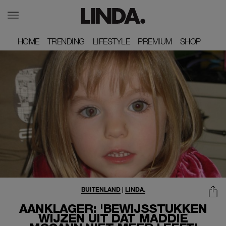
HOME
HOME
TRENDING
TRENDING
LIFESTYLE
LIFESTYLE
PREMIUM
PREMIUM
SHOP
SHOP
BUITENLAND
|
LINDA.
AANKLAGER: 'BEWIJSSTUKKEN
WIJZEN UIT DAT MADDIE