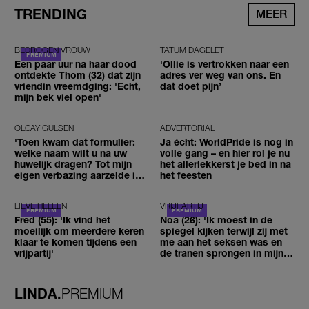
TRENDING
MEER
BEDROGEN VROUW
TATUM DAGELET
Een paar uur na haar dood
'Ollie is vertrokken naar een
ontdekte Thom (32) dat zijn
adres ver weg van ons. En
vriendin vreemdging: 'Echt,
dat doet pijn’
mijn bek viel open'
OLCAY GULSEN
ADVERTORIAL
'Toen kwam dat formulier:
Ja écht: WorldPride is nog in
welke naam wilt u na uw
volle gang – en hier rol je nu
huwelijk dragen? Tot mijn
het allerlekkerst je bed in na
eigen verbazing aarzelde ik
het feesten
geen moment'
LIEVE HELEEN
VRIJPARTIJ
Fred (55): 'Ik vind het
Noa (26): 'Ik moest in de
moeilijk om meerdere keren
spiegel kijken terwijl zij met
klaar te komen tijdens een
me aan het seksen was en
vrijpartij'
de tranen sprongen in mijn
ogen'
LINDA.
PREMIUM