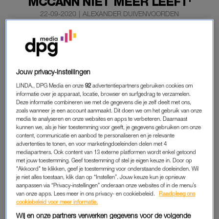
MCCANN NIET MEER LEEFT'
22-09-2020
|
ALEXANDER DUIVENVOORDEN
Volgens de Duitse aanklager Hans Christian Wolters is
er in de zaak rondom Maddie McCann bewijsmateriaal
dat het vermiste meisje niet meer in leven is.
Jouw privacy-instellingen
De Britse McCann verdween in 2007 tijdens een vakantie met
LINDA., DPG Media en onze
92
advertentiepartners gebruiken cookies om
haar ouders in de Portugese Algarve. Details over het bewijs
informatie over je apparaat, locatie, browser en surfgedrag te verzamelen.
houdt Wolters voor zichzelf.
Deze informatie combineren we met de gegevens die je zelf deelt met ons,
zoals wanneer je een account aanmaakt. Dit doen we om het gebruik van onze
media te analyseren en onze websites en apps te verbeteren. Daarnaast
kunnen we, als je hier toestemming voor geeft, je gegevens gebruiken om onze
MADDIE MCCANN
content, communicatie en aanbod te personaliseren en je relevante
advertenties te tonen, en voor marketingdoeleinden delen met 4
Hoofdverdachte in de zaak, Christian B., is volgens hem de
mediapartners. Ook content van 13 externe platformen wordt enkel getoond
dader. “Veel puzzelstukjes wijzen naar hem. We onderzoeken
met jouw toestemming. Geef toestemming of stel je eigen keuze in. Door op
"Akkoord" te klikken, geef je toestemming voor onderstaande doeleinden. Wil
alleen hem en niemand anders. In dit stadium denken we dat
je niet alles toestaan, klik dan op “Instellen”. Jouw keuze kun je opnieuw
hij alleen heeft gehandeld”, aldus de aanklager tegen de
aanpassen via “Privacy-instellingen” onderaan onze websites of in de menu’s
van onze apps. Lees meer in ons privacy- en cookiebeleid.
Raadpleeg ons
Portugese tv-zender
RTP
.
cookiebeleid voor meer informatie.
Wij en onze partners verwerken gegevens voor de volgende
De ouders van Maddie McCann werden eerder in september