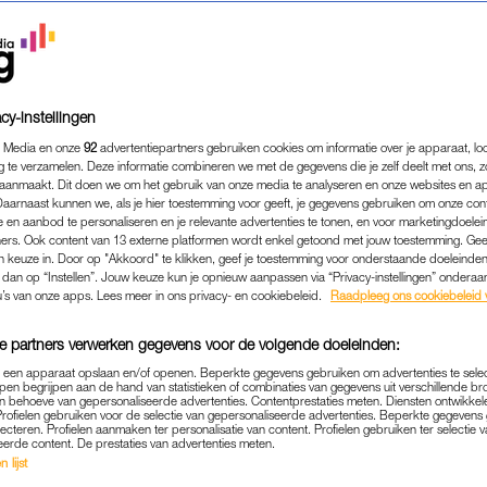
cy-instellingen
 Media en onze
92
advertentiepartners gebruiken cookies om informatie over je apparaat, lo
g te verzamelen. Deze informatie combineren we met de gegevens die je zelf deelt met ons, z
aanmaakt. Dit doen we om het gebruik van onze media te analyseren en onze websites en a
Daarnaast kunnen we, als je hier toestemming voor geeft, je gegevens gebruiken om onze con
 en aanbod te personaliseren en je relevante advertenties te tonen, en voor marketingdoele
ers. Ook content van 13 externe platformen wordt enkel getoond met jouw toestemming. Ge
gen keuze in. Door op "Akkoord" te klikken, geef je toestemming voor onderstaande doeleinden. 
BUITENLAND
|
INTERVIEW
k dan op “Instellen”. Jouw keuze kun je opnieuw aanpassen via “Privacy-instellingen” ondera
K EN EVA WINNEN EEN Z
u’s van onze apps. Lees meer in ons privacy- en cookiebeleid.
Raadpleeg ons cookiebeleid 
ND EILAND: 'WE KONDEN 
e partners verwerken gegevens voor de volgende doeleinden:
GELOVEN'
p een apparaat opslaan en/of openen. Beperkte gegevens gebruiken om advertenties te sele
pen begrijpen aan de hand van statistieken of combinaties van gegevens uit verschillende br
21-05-2026
|
FLORIEN DE BRUIJN
 behoeve van gepersonaliseerde advertenties. Contentprestaties meten. Diensten ontwikkel
Profielen gebruiken voor de selectie van gepersonaliseerde advertenties. Beperkte gegeven
lecteren. Profielen aanmaken ter personalisatie van content. Profielen gebruiken ter selectie 
eerde content. De prestaties van advertenties meten.
t: je eigen onbewoonde eiland.
Voor het Brabantse ste
 lijst
 werkelijkheid. Na een winactie worden zij voor een 