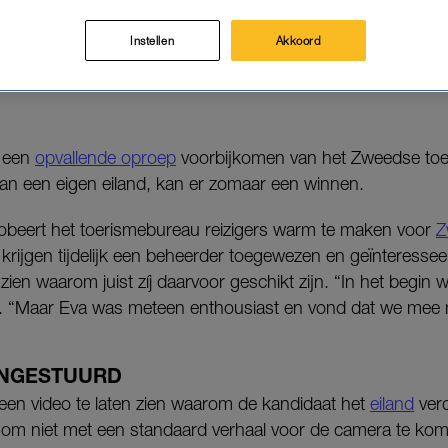
 eiland Medbådan.
Instellen
Akkoord
, hadden we nooit verwacht”, vertelt Freek aan LINDA.
a een
opvallende oproep
voorbijkomen van het Zweedse to
van een eigen eiland, kan er zomaar een winnen.
beert het toerismebureau reizigers warm te maken voor
Z
rijgen tijdelijk een beheerder toegewezen en geïnteresse
ien waarom juist zíj daarvoor geschikt zijn. “In het begin w
ek. “Maar Eva was meteen enthousiast en vond dat we mee
INGESTUURD
 een video te laten zien waarom de kandidaat het
eiland
verd
 om niet met een standaard verhaal voor de camera te kom