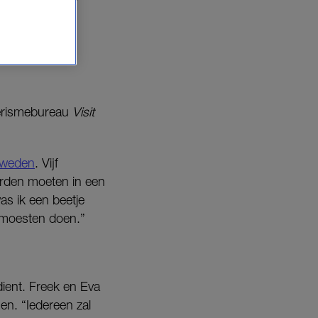
erismebureau
Visit
weden
. Vijf
erden moeten in een
as ik een beetje
 moesten doen.”
ient. Freek en Eva
en. “Iedereen zal