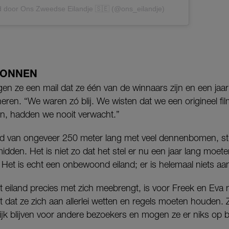
d door Ons Zweedse Eilandje 🇸🇪 (@ons_eilandje)
WONNEN
en ze een mail dat ze één van de winnaars zijn en een jaar 
n. “We waren zó blij. We wisten dat we een origineel fi
n, hadden we nooit verwacht.”
d van ongeveer 250 meter lang met veel dennenbomen, str
idden. Het is niet zo dat het stel er nu een jaar lang moeten
. Het is echt een onbewoond eiland; er is helemaal niets aa
 eiland precies met zich meebrengt, is voor Freek en Eva n
ast dat ze zich aan allerlei wetten en regels moeten houden.
lijk blijven voor andere bezoekers en mogen ze er niks op