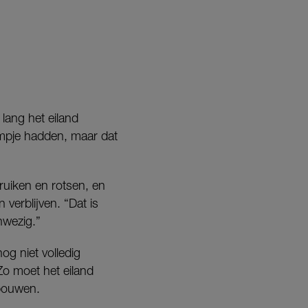
lang het eiland
lmpje hadden, maar dat
uiken en rotsen, en
 verblijven. “Dat is
nwezig.”
og niet volledig
 Zo moet het eiland
 bouwen.