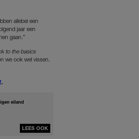
ebben allebei een
olgend jaar een
nen gaan.”
k to the basics
n we ook wel vissen.
f
.
eigen eiland
LEES OOK