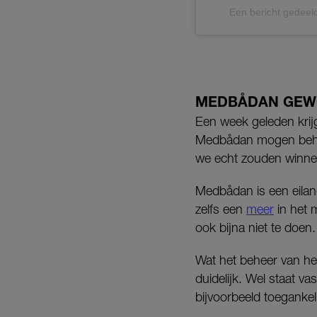
Een bericht gedeel
MEDBÅDAN GE
Een week geleden krijg
Medbådan mogen behere
we echt zouden winne
Medbådan is een eilan
zelfs een
meer
in het m
ook bijna niet te doen
Wat het beheer van het
duidelijk. Wel staat v
bijvoorbeeld toeganke