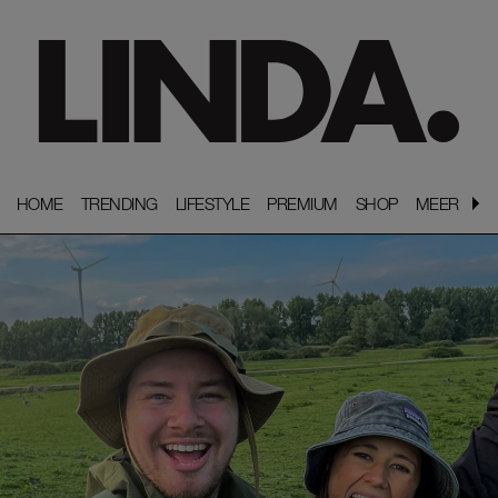
HOME
HOME
TRENDING
TRENDING
LIFESTYLE
LIFESTYLE
PREMIUM
PREMIUM
SHOP
SHOP
MEER
MEER