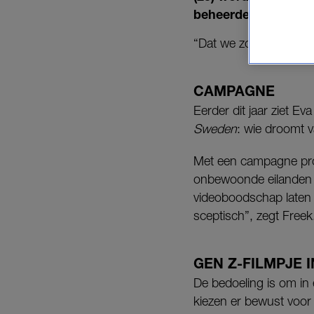
beheerders van het
“Dat we zouden winnen
CAMPAGNE
Eerder dit jaar ziet Ev
Sweden
: wie droomt 
Met een campagne pro
onbewoonde eilanden k
videoboodschap laten z
sceptisch”, zegt Fre
GEN Z-FILMPJE 
De bedoeling is om in
kiezen er bewust voor