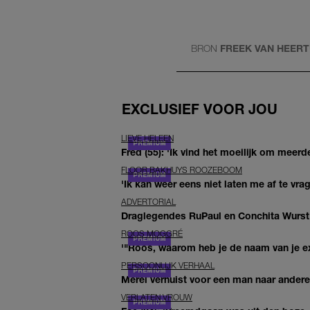
BRON
FREEK VAN HEER
EXCLUSIEF VOOR JOU
LIEVE HELEEN
Fred (55): 'Ik vind het moeilijk om meerde
FLOOR BAKHUYS ROOZEBOOM
'Ik kan weer eens niet laten me af te vr
ADVERTORIAL
Draglegendes RuPaul en Conchita Wurst
ROOS MOGGRÉ
'"Roos, waarom heb je de naam van je ex 
PERSOONLIJK VERHAAL
Merel verhuist voor een man naar andere 
VERLATEN VROUW