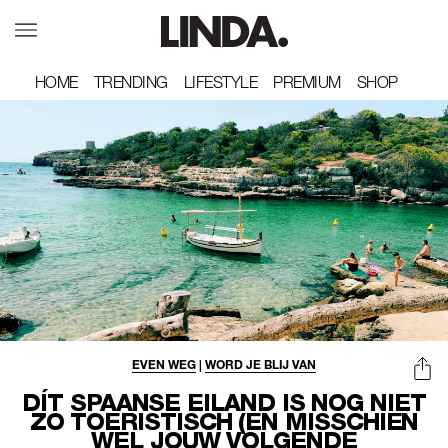
HOME
HOME
TRENDING
TRENDING
LIFESTYLE
LIFESTYLE
PREMIUM
PREMIUM
SHOP
SHOP
EVEN WEG
|
WORD JE BLIJ VAN
DÍT SPAANSE EILAND IS NOG NIET
ZO TOERISTISCH (EN MISSCHIEN
WEL JOUW VOLGENDE