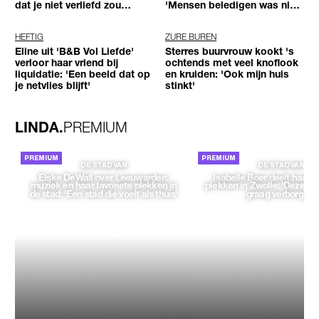
dat je niet verliefd zou
'Mensen beledigen was niet
worden'
leuk meer'
HEFTIG
ZURE BUREN
Eline uit 'B&B Vol Liefde'
Sterres buurvrouw kookt 's
verloor haar vriend bij
ochtends met veel knoflook
liquidatie: 'Een beeld dat op
en kruiden: 'Ook mijn huis
je netvlies blijft'
stinkt'
LINDA.
PREMIUM
DE STAD VAN
DE STAD VAN
Elske DeWall over Leeuwarden,
Isabelle Boer deelt haar f
muziek en haar favoriete plekken in
plekken in Zwolle: 'Deze pl
de stad: 'Een stad die voelt als thuis'
graag verborgen'