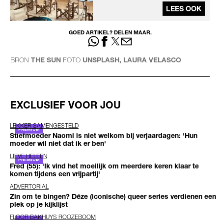
LEES OOK
GOED ARTIKEL? DELEN MAAR.
BRON
THE SUN
FOTO
UNSPLASH, LAURA VELASCO
EXCLUSIEF VOOR JOU
LEKKER SAMENGESTELD
Stiefmoeder Naomi is niet welkom bij verjaardagen: 'Hun
moeder wil niet dat ik er ben'
LIEVE HELEEN
Fred (55): 'Ik vind het moeilijk om meerdere keren klaar te
komen tijdens een vrijpartij'
ADVERTORIAL
Zin om te bingen? Déze (iconische) queer series verdienen een
plek op je kijklijst
FLOOR BAKHUYS ROOZEBOOM