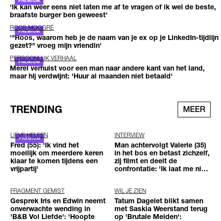
'Ik kan weer eens niet laten me af te vragen of ik wel de beste,
braafste burger ben geweest'
ROOS MOGGRÉ
'"Roos, waarom heb je de naam van je ex op je LinkedIn-tijdlijn
gezet?" vroeg mijn vriendin'
PERSOONLIJK VERHAAL
Merel verhuist voor een man naar andere kant van het land,
maar hij verdwijnt: 'Huur al maanden niet betaald'
TRENDING
MEER
LIEVE HELEEN
INTERVIEW
Fred (55): 'Ik vind het
Man achtervolgt Valerie (35)
moeilijk om meerdere keren
in het bos en betast zichzelf,
klaar te komen tijdens een
zij filmt en deelt de
vrijpartij'
confrontatie: 'Ik laat me niet
tegenhouden'
FRAGMENT GEMIST
WIL JE ZIEN
Gesprek Iris en Edwin neemt
Tatum Dagelet blikt samen
onverwachte wending in
met Saskia Weerstand terug
'B&B Vol Liefde': 'Hoopte
op 'Brutale Meiden':