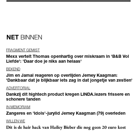
NET
BINNEN
FRAGMENT GEMIST
Mexx vertelt Thomas openhartig over miskraam in 'B&B Vol
Liefde': 'Daar doe je niks aan helaas'
BEKEND
Jim en Jamai reageren op overlijden Jerney Kaagman:
'Dankbaar dat je blijkbaar iets zag in dat jongetje van zestien'
ADVERTORIAL
Dankzij dit hightech product kregen LINDA.lezers frissere en
schonere tanden
IN MEMORIAM
Zangeres en 'Idols'-jurylid Jerney Kaagman (79) overleden
WILLEN WE
Dít is de hair hack van Hailey Bieber die nog geen 20 euro kost