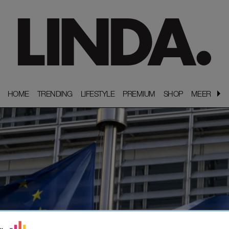
HOME
HOME
TRENDING
TRENDING
LIFESTYLE
LIFESTYLE
PREMIUM
PREMIUM
SHOP
SHOP
MEER
MEER