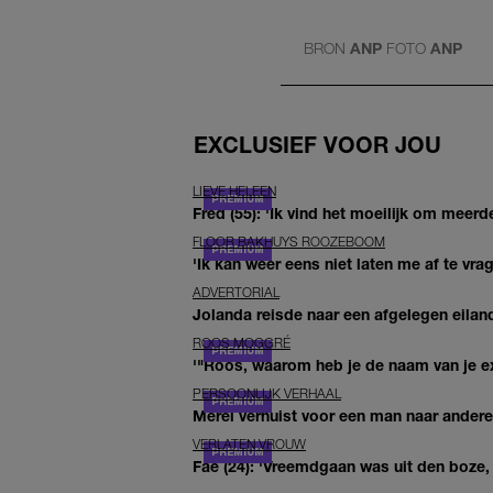
BRON
ANP
FOTO
ANP
EXCLUSIEF VOOR JOU
LIEVE HELEEN
Fred (55): 'Ik vind het moeilijk om meerde
FLOOR BAKHUYS ROOZEBOOM
'Ik kan weer eens niet laten me af te vr
ADVERTORIAL
Jolanda reisde naar een afgelegen eiland
ROOS MOGGRÉ
'"Roos, waarom heb je de naam van je ex 
PERSOONLIJK VERHAAL
Merel verhuist voor een man naar andere 
VERLATEN VROUW
Fae (24): 'Vreemdgaan was uit den boze, d