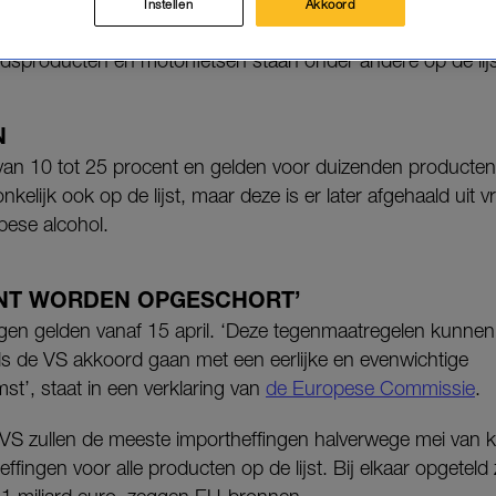
Instellen
Akkoord
rden.
sproducten en motorfietsen staan onder andere op de lijs
N
 van 10 tot 25 procent en gelden voor duizenden producte
elijk ook op de lijst, maar deze is er later afgehaald uit v
pese alcohol.
NT WORDEN OPGESCHORT’
ngen gelden vanaf 15 april. ‘Deze tegenmaatregelen kunne
s de VS akkoord gaan met een eerlijke en evenwichtige
t’, staat in een verklaring van
de Europese Commissie
.
VS zullen de meeste importheffingen halverwege mei van kr
fingen voor alle producten op de lijst. Bij elkaar opgeteld