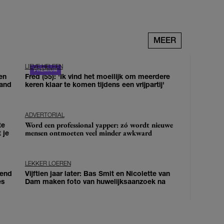
MEER
LIEVE HELEEN
en
Fred (55): 'Ik vind het moeilijk om meerdere
land
keren klaar te komen tijdens een vrijpartij'
ADVERTORIAL
Word een professional yapper: zó wordt nieuwe
te
mensen ontmoeten veel minder awkward
 je
LEKKER LOEREN
iend
Vijftien jaar later: Bas Smit en Nicolette van
es
Dam maken foto van huwelijksaanzoek na