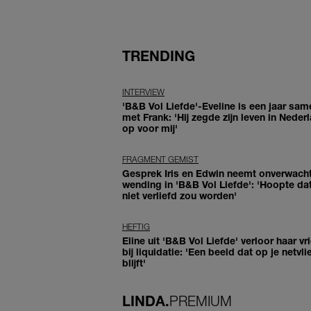
TRENDING
INTERVIEW
'B&B Vol Liefde'-Eveline is een jaar sam
met Frank: 'Hij zegde zijn leven in Neder
op voor mij'
FRAGMENT GEMIST
Gesprek Iris en Edwin neemt onverwach
wending in 'B&B Vol Liefde': 'Hoopte dat
niet verliefd zou worden'
HEFTIG
Eline uit 'B&B Vol Liefde' verloor haar vr
bij liquidatie: 'Een beeld dat op je netvli
blijft'
LINDA.
PREMIUM