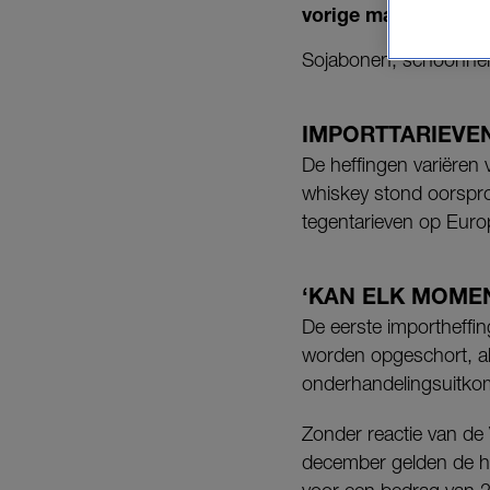
vorige maand invoe
Sojabonen, schoonheid
IMPORTTARIEVE
De heffingen variëren
whiskey stond oorspronk
tegentarieven op Euro
‘KAN ELK MOME
De eerste importheffi
worden opgeschort, al
onderhandelingsuitkoms
Zonder reactie van de 
december gelden de hef