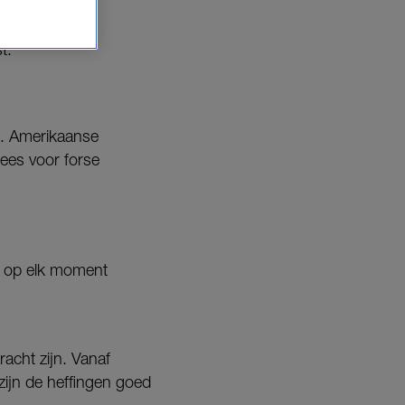
t.
n. Amerikaanse
rees voor forse
n op elk moment
acht zijn. Vanaf
 zijn de heffingen goed