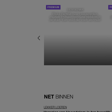
DE STAD VAN
Elske DeWall over Leeuwarden,
muziek en haar favoriete plekken in
de stad: 'Een stad die voelt als thuis'
NET
BINNEN
LEKKER LOEREN