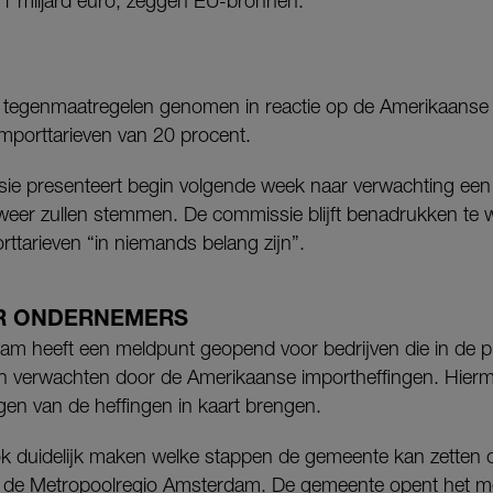
1 miljard euro, zeggen EU-bronnen.
 tegenmaatregelen genomen in reactie op de Amerikaanse 
importtarieven van 20 procent.
 presenteert begin volgende week naar verwachting een v
 weer zullen stemmen. De commissie blijft benadrukken te 
ttarieven “in niemands belang zijn”.
R ONDERNEMERS
m heeft een meldpunt geopend voor bedrijven die in de p
 verwachten door de Amerikaanse importheffingen. Hierm
gen van de heffingen in kaart brengen.
k duidelijk maken welke stappen de gemeente kan zette
n de Metropoolregio Amsterdam. De gemeente opent het me