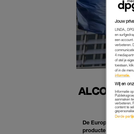
Jouw priva
LINDA., DPG
en surfgedra
een account 
verbeteren. 
communicatie
4 mediapartn
of stel je ei
toestaan, kli
of in de men
informatie.
Wij en onz
ALCOHOL 
Informatie o
ME
Publieksgroe
aanmaken ten
verbeteren. 
content te se
gepersonalis
Derde partijen
De Europese lidstat
producten. Dit doen 