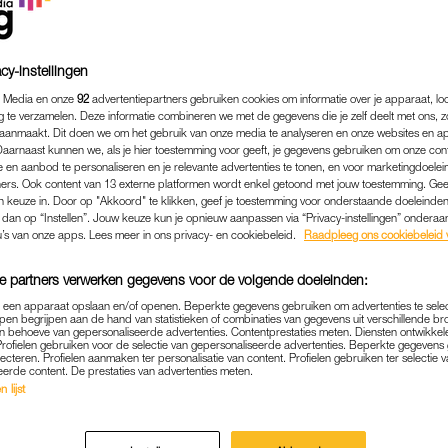
cy-instellingen
 Media en onze
92
advertentiepartners gebruiken cookies om informatie over je apparaat, lo
g te verzamelen. Deze informatie combineren we met de gegevens die je zelf deelt met ons, z
aanmaakt. Dit doen we om het gebruik van onze media te analyseren en onze websites en a
Daarnaast kunnen we, als je hier toestemming voor geeft, je gegevens gebruiken om onze con
 en aanbod te personaliseren en je relevante advertenties te tonen, en voor marketingdoele
ers. Ook content van 13 externe platformen wordt enkel getoond met jouw toestemming. Ge
gen keuze in. Door op "Akkoord" te klikken, geef je toestemming voor onderstaande doeleinden. 
k dan op “Instellen”. Jouw keuze kun je opnieuw aanpassen via “Privacy-instellingen” ondera
u’s van onze apps. Lees meer in ons privacy- en cookiebeleid.
Raadpleeg ons cookiebeleid 
BUITENLAND
|
GELDZAKEN
e partners verwerken gegevens voor de volgende doeleinden:
STRAKS DUURDER? EU SL
p een apparaat opslaan en/of openen. Beperkte gegevens gebruiken om advertenties te sele
T NIEUWE IMPORTTARIE
pen begrijpen aan de hand van statistieken of combinaties van gegevens uit verschillende br
 behoeve van gepersonaliseerde advertenties. Contentprestaties meten. Diensten ontwikkel
Profielen gebruiken voor de selectie van gepersonaliseerde advertenties. Beperkte gegeven
lecteren. Profielen aanmaken ter personalisatie van content. Profielen gebruiken ter selectie 
09-04-2025
|
REDACTIE NIEUWS
eerde content. De prestaties van advertenties meten.
 lijst
en hebben ingestemd met importtarieven voor een li
zij als tegenreactie op de importheffingen die de Ve