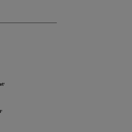
et'
d'