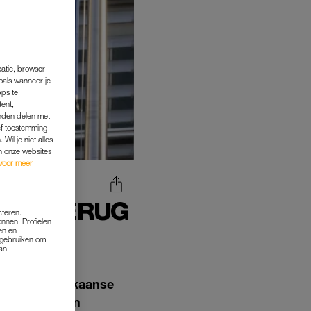
catie, browser
oals wanneer je
pps te
tent,
inden delen met
ef toestemming
Wil je niet alles
an onze websites
voor meer
AAT TERUG
cteren.
VEN
onnen. Profielen
en en
s gebruiken om
van
jst van Amerikaanse
renigde Staten