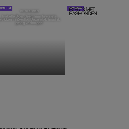
EXPATS MET
STOM!
DE STAD VAN
RASHONDEN
Isabelle Boer deelt haar favoriete
plekken in Zwolle: 'Deze plek houd ik
graag verborgen'
MONIQUE KLEMANN