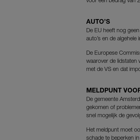
voor een bedrag van 2
AUTO’S
De EU heeft nog geen
auto’s en de algehele 
De Europese Commissie
waarover de lidstaten
met de VS en dat impor
MELDPUNT VOO
De gemeente Amsterda
gekomen of problemen
snel mogelijk de gevol
Het meldpunt moet oo
schade te beperken i