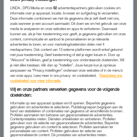
niet zichtbaar zijn, heeft hij al heel wat ingrijpende beslissingen
LINDA., DPG Media en onze
92
advertentiepartners gebruiken cookies om
genomen”, vertelt Van der Wijk.
informatie over je apparaat, locatie, browser en surfgedrag te verzamelen.
Deze informatie combineren we met de gegevens die je zelf deelt met ons,
zoals wanneer je een account aanmaakt. Dit doen we om het gebruik van onze
Zo heeft Trump alle ontwikkelingshulp voor negentig dagen
media te analyseren en onze websites en apps te verbeteren. Daarnaast
bevroren. Ook heeft hij op 24 januari 2025, vier dagen na zijn
kunnen we, als je hier toestemming voor geeft, je gegevens gebruiken om onze
content, communicatie en aanbod te personaliseren en je relevante
intrede, de Global Gag Rule weer ingevoerd. Het beleid heet
advertenties te tonen, en voor marketingdoeleinden delen met 4
officieel de Mexico City Policy en beperkt de toegankelijkheid
mediapartners. Ook content van 13 externe platformen wordt enkel getoond
met jouw toestemming. Geef toestemming of stel je eigen keuze in. Door op
van veilige abortus voor vrouwen wereldwijd.
"Akkoord" te klikken, geef je toestemming voor onderstaande doeleinden. Wil
je niet alles toestaan, klik dan op “Instellen”. Jouw keuze kun je opnieuw
aanpassen via “Privacy-instellingen” onderaan onze websites of in de menu’s
DE GLOBAL GAG RULE
van onze apps. Lees meer in ons privacy- en cookiebeleid.
Raadpleeg ons
cookiebeleid voor meer informatie.
De Global Gag Rule kent een lange geschiedenis. De regel
Wij en onze partners verwerken gegevens voor de volgende
werd al in 1984 ingevoerd door Ronald Reagan en werd
doeleinden:
daarna acht jaar lang gehandhaafd door Reagan en George
Informatie op een apparaat opslaan en/of openen. Beperkte gegevens
H.W. Bush.
gebruiken om advertenties te selecteren. Publieksgroepen begrijpen aan de
hand van statistieken of combinaties van gegevens uit verschillende bronnen.
Profielen aanmaken ten behoeve van gepersonaliseerde advertenties.
Contentprestaties meten. Diensten ontwikkelen en verbeteren. Profielen
Ook Donald Trump voerde dit beleid opnieuw in tijdens zijn
gebruiken voor de selectie van gepersonaliseerde advertenties. Beperkte
eerste ambtstermijn. De regel is altijd een belangrijk
gegevens gebruiken om content te selecteren. Profielen aanmaken ter
personalisatie van content. Profielen gebruiken ter selectie van
agendapunt voor Republikeinse presidenten. Waar deze
gepersonaliseerde content. De prestaties van advertenties meten.