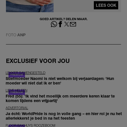
LEES OOK
GOED ARTIKEL? DELEN MAAR.
FOTO
ANP
EXCLUSIEF VOOR JOU
LEKKER SAMENGESTELD
Stiefmoeder Naomi is niet welkom bij verjaardagen: 'Hun
moeder wil niet dat ik er ben'
LIEVE HELEEN
Fred (55): 'Ik vind het moeilijk om meerdere keren klaar te
komen tijdens een vrijpartij'
ADVERTORIAL
Ja écht: WorldPride is nog in volle gang – en hier rol je nu het
allerlekkerst je bed in na het feesten
FLOOR BAKHUYS ROOZEBOOM