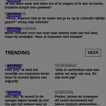
'Ik kan weer eens niet laten me af te vragen of ik wel de beste,
braafste burger ben geweest'
ROOS MOGGRÉ
'"Roos, waarom heb je de naam van je ex op je LinkedIn-tijdlijn
gezet?" vroeg mijn vriendin'
PERSOONLIJK VERHAAL
Merel verhuist voor een man naar andere kant van het land,
maar hij verdwijnt: 'Huur al maanden niet betaald'
TRENDING
MEER
LIEVE HELEEN
TATUM DAGELET
Fred (55): 'Ik vind het
'Ollie is vertrokken naar een
moeilijk om meerdere keren
adres ver weg van ons. En
klaar te komen tijdens een
dat doet pijn’
vrijpartij'
VRIJPARTIJ
ADVERTORIAL
Noa (26): 'Ik moest in de
Praten, lachen én bewegen:
spiegel kijken terwijl zij met
dit event doorbreekt het
me aan het seksen was en
taboe rondom urineverlies –