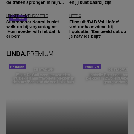
de tranen sprongen in mijn
en jij kunt daarbij zijn
ogen'
LEKKER SAMENGESTELD
HEFTIG
Stiefmoeder Naomi is niet
Eline uit 'B&B Vol Liefde'
welkom bij verjaardagen:
verloor haar vriend bij
'Hun moeder wil niet dat ik
liquidatie: 'Een beeld dat op
er ben'
je netvlies blijft'
LINDA.
PREMIUM
DE STAD VAN
DE STAD VAN
Elske DeWall over Leeuwarden,
Isabelle Boer deelt haar f
muziek en haar favoriete plekken in
plekken in Zwolle: 'Deze pl
de stad: 'Een stad die voelt als thuis'
graag verborgen'