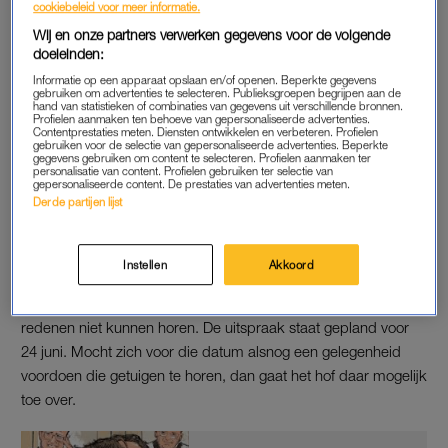
cookiebeleid voor meer informatie.
(2004), Kees Houtman (2005), John Mieremet (2005) en
Wij en onze partners verwerken gegevens voor de volgende
Thomas van der Bijl (2006).
doeleinden:
Informatie op een apparaat opslaan en/of openen. Beperkte gegevens
Vrijdag zullen ook de advocaten van
Holleeder
nog eenmaal
gebruiken om advertenties te selecteren. Publieksgroepen begrijpen aan de
hand van statistieken of combinaties van gegevens uit verschillende bronnen.
het woord voeren, als sluitstuk van hun uitvoerige verdediging.
Profielen aanmaken ten behoeve van gepersonaliseerde advertenties.
Contentprestaties meten. Diensten ontwikkelen en verbeteren. Profielen
Eerder deze maand kondigde
Holleeder
aan dat hij zijn
gebruiken voor de selectie van gepersonaliseerde advertenties. Beperkte
gegevens gebruiken om content te selecteren. Profielen aanmaken ter
gelegenheid tot het laatste woord ruim wil benutten.
personalisatie van content. Profielen gebruiken ter selectie van
gepersonaliseerde content. De prestaties van advertenties meten.
Derde partijen lijst
DATUM UITSPRAAK
Of het proces daarmee ook echt gedaan zal zijn, staat nog niet
Instellen
Akkoord
helemaal vast. Het Amsterdamse gerechtshof, dat is belast
met het proces, heeft een handvol getuigen om uiteenlopende
redenen niet kunnen horen. De uitspraak staat gepland voor
24 juni. Mocht zich voor die datum alsnog een gelegenheid
voordoen die getuigen te horen, dan gaat het hof daar mogelijk
toe over.