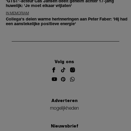
'GTST'-acteur Cas Jansen deelt geheim achter 17-jarig
huwelijk: 'Je moet elkaar vrijlaten'
IN MEMORIAM
Collega's delen warme herinneringen aan Peter Faber: 'Hij had
een aanstekelijke positieve energie'
Volg ons
Adverteren
mogelijkheden
Nieuwsbrief