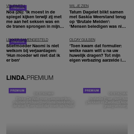
VRIJPARTIJ
WIL JE ZIEN
Noa (26): 'Ik moest in de
Tatum Dagelet blikt samen
spiegel kijken terwijl zij met
met Saskia Weerstand terug
me aan het seksen was en
op 'Brutale Meiden':
de tranen sprongen in mijn
'Mensen beledigen was niet
ogen'
leuk meer'
LEKKER SAMENGESTELD
OLCAY GULSEN
Stiefmoeder Naomi is niet
'Toen kwam dat formulier:
welkom bij verjaardagen:
welke naam wilt u na uw
'Hun moeder wil niet dat ik
huwelijk dragen? Tot mijn
er ben'
eigen verbazing aarzelde ik
geen moment'
LINDA.
PREMIUM
DE STAD VAN
DE STAD VAN
Elske DeWall over Leeuwarden,
Isabelle Boer deelt haar f
muziek en haar favoriete plekken in
plekken in Zwolle: 'Deze pl
de stad: 'Een stad die voelt als thuis'
graag verborgen'