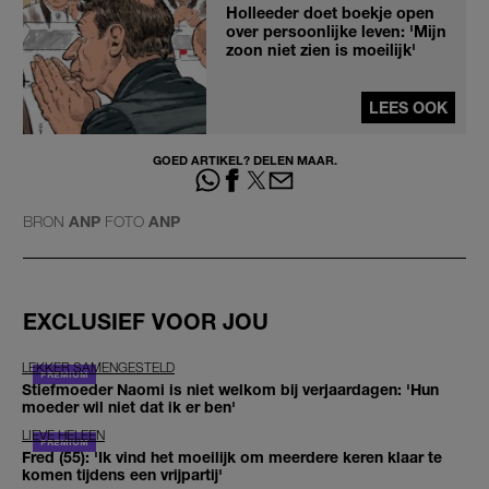
Holleeder doet boekje open
over persoonlijke leven: 'Mijn
zoon niet zien is moeilijk'
LEES OOK
GOED ARTIKEL? DELEN MAAR.
BRON
ANP
FOTO
ANP
EXCLUSIEF VOOR JOU
LEKKER SAMENGESTELD
Stiefmoeder Naomi is niet welkom bij verjaardagen: 'Hun
moeder wil niet dat ik er ben'
LIEVE HELEEN
Fred (55): 'Ik vind het moeilijk om meerdere keren klaar te
komen tijdens een vrijpartij'