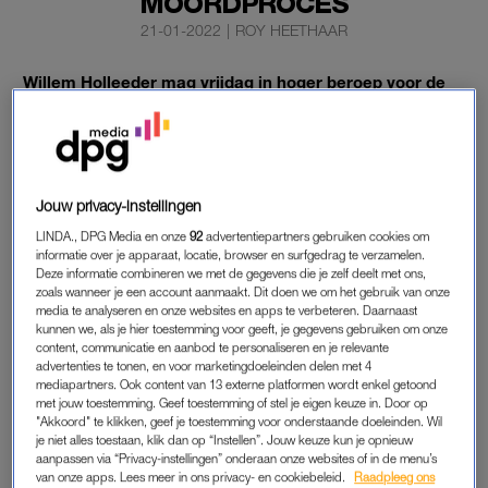
MOORDPROCES
21-01-2022
|
ROY HEETHAAR
Willem
Holleeder
mag vrijdag in hoger beroep voor de
allerlaatste keer het woord voeren in het kader van
zijn
strafzaak
.
Hij
staat terecht op verdenking van het geven
van vijf opdrachten voor liquidaties. De rechtbank
veroordeelde hem daarvoor tot levenslang.
Jouw privacy-instellingen
LINDA., DPG Media en onze
92
advertentiepartners gebruiken cookies om
Het Openbaar Ministerie heeft die straf ook in hoger beroep
informatie over je apparaat, locatie, browser en surfgedrag te verzamelen.
Deze informatie combineren we met de gegevens die je zelf deelt met ons,
geëist.
Holleeder
(63) ontkent.
zoals wanneer je een account aanmaakt. Dit doen we om het gebruik van onze
media te analyseren en onze websites en apps te verbeteren. Daarnaast
kunnen we, als je hier toestemming voor geeft, je gegevens gebruiken om onze
STRAFZAAK HOLLEEDER
content, communicatie en aanbod te personaliseren en je relevante
advertenties te tonen, en voor marketingdoeleinden delen met 4
Zijn advocaten hebben op alle punten vrijspraak gevraagd,
mediapartners. Ook content van 13 externe platformen wordt enkel getoond
met jouw toestemming. Geef toestemming of stel je eigen keuze in. Door op
omdat in hun ogen het bewijs ontbreekt. Het leeuwendeel
"Akkoord" te klikken, geef je toestemming voor onderstaande doeleinden. Wil
daarvan bestaat uit verklaringen van getuigen, onder wie
je niet alles toestaan, klik dan op “Instellen”. Jouw keuze kun je opnieuw
Holleeder
s zussen Astrid en Sonja. Slachtoffers in de zaak zijn
aanpassen via “Privacy-instellingen” onderaan onze websites of in de menu’s
van onze apps. Lees meer in ons privacy- en cookiebeleid.
Raadpleeg ons
Cor van Hout en Robert ter Haak (2003), Willem Endstra