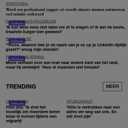
ADVERTORIAL
Word een professional yapper: zó wordt nieuwe mensen ontmoeten
veel minder awkward
FLOOR BAKHUYS ROOZEBOOM
'Ik kan weer eens niet laten me af te vragen of ik wel de beste,
braafste burger ben geweest'
ROOS MOGGRÉ
'"Roos, waarom heb je de naam van je ex op je LinkedIn-tijdlijn
gezet?" vroeg mijn vriendin'
PERSOONLIJK VERHAAL
Merel verhuist voor een man naar andere kant van het land,
maar hij verdwijnt: 'Huur al maanden niet betaald'
TRENDING
MEER
LIEVE HELEEN
TATUM DAGELET
Fred (55): 'Ik vind het
'Ollie is vertrokken naar een
moeilijk om meerdere keren
adres ver weg van ons. En
klaar te komen tijdens een
dat doet pijn’
vrijpartij'