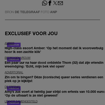
BRON
DE TELEGRAAF
FOTO
ANP
EXCLUSIEF VOOR JOU
AMBER
High-class escort Amber: ‘Op het moment dat ik vooroverbuig
hoor ik een zachte klik’
BEDROGEN VROUW
Een paar uur na haar dood ontdekte Thom (32) dat zijn vriendin
vreemdging: 'Echt, mijn bek viel open'
ADVERTORIAL
Zin om te bingen? Déze (iconische) queer series verdienen een
plek op je kijklijst
DE ERFENIS
Amy’s zus voert al twintig jaar strijd om erfenis van 10.000 euro:
'Op de uitvaart is ze niet geweest'
LEKKER SAMENGESTELD