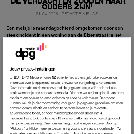
'DE VERDACHTEN ZOUDEN HAAR
OUDERS ZIJN'
21-04-2026
|
REDACTIE NIEUWS
Een meisje is maandagochtend omgekomen door een
steekincident in een woning aan de Elzenstraat in het
Limburgse Blerick (gemeente Venlo), meldt de politie.
De Telegraaf
meldt dat de verdachten haar ouders zouden
zijn.
Jouw privacy-instellingen
LINDA., DPG Media en onze
92
advertentiepartners gebruiken cookies om
DOODGESTOKEN MEISJE
informatie over je apparaat, locatie, browser en surfgedrag te verzamelen.
Deze informatie combineren we met de gegevens die je zelf deelt met ons,
De politie wil dit niet bevestigen. De melding over het incident
zoals wanneer je een account aanmaakt. Dit doen we om het gebruik van onze
kwam rond 06.30 uur binnen. Het meisje raakte bij het
media te analyseren en onze websites en apps te verbeteren. Daarnaast
kunnen we, als je hier toestemming voor geeft, je gegevens gebruiken om onze
steekincident zwaargewond en meerdere hulpdiensten en een
content, communicatie en aanbod te personaliseren en je relevante
traumahelikopter werden opgeroepen.
advertenties te tonen, en voor marketingdoeleinden delen met 4
mediapartners. Ook content van 13 externe platformen wordt enkel getoond
met jouw toestemming. Geef toestemming of stel je eigen keuze in. Door op
Maar hulp mocht niet baten. “De politie doet volop onderzoek
"Akkoord" te klikken, geef je toestemming voor onderstaande doeleinden. Wil
naar de toedracht van dit heftige incident”, aldus een
je niet alles toestaan, klik dan op “Instellen”. Jouw keuze kun je opnieuw