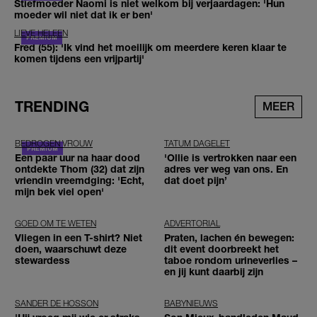
Stiefmoeder Naomi is niet welkom bij verjaardagen: 'Hun
moeder wil niet dat ik er ben'
LIEVE HELEEN
Fred (55): 'Ik vind het moeilijk om meerdere keren klaar te
komen tijdens een vrijpartij'
TRENDING
MEER
BEDROGEN VROUW
TATUM DAGELET
Een paar uur na haar dood
'Ollie is vertrokken naar een
ontdekte Thom (32) dat zijn
adres ver weg van ons. En
vriendin vreemdging: 'Echt,
dat doet pijn’
mijn bek viel open'
GOED OM TE WETEN
ADVERTORIAL
Vliegen in een T-shirt? Niet
Praten, lachen én bewegen:
doen, waarschuwt deze
dit event doorbreekt het
stewardess
taboe rondom urineverlies –
en jij kunt daarbij zijn
SANDER DE HOSSON
BABYNIEUWS