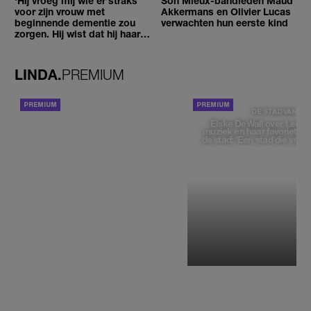
'Hij vroeg mij wie er straks
Son Mieux-bandleden Maud
voor zijn vrouw met
Akkermans en Olivier Lucas
beginnende dementie zou
verwachten hun eerste kind
zorgen. Hij wist dat hij haar
zou moeten loslaten'
LINDA.
PREMIUM
ACHTERGROND
DE STAD VAN
Elske DeWall over Leeu
muziek en haar favoriete p
de stad: 'Een stad die voelt 