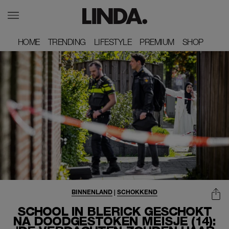
HOME
HOME
TRENDING
TRENDING
LIFESTYLE
LIFESTYLE
PREMIUM
PREMIUM
SHOP
SHOP
BINNENLAND
|
SCHOKKEND
SCHOOL IN BLERICK GESCHOKT
NA DOODGESTOKEN MEISJE (14):