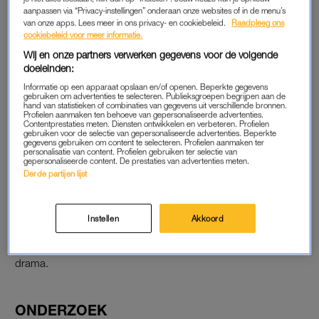
woordvoerder.
aanpassen via “Privacy-instellingen” onderaan onze websites of in de menu’s
van onze apps. Lees meer in ons privacy- en cookiebeleid.
Raadpleeg ons
cookiebeleid voor meer informatie.
Wij en onze partners verwerken gegevens voor de volgende
SCHOOL IN BLERICK GESCHOKT
doeleinden:
Volgens buurtbewoners heette het meisje Nour en zat ze op
Informatie op een apparaat opslaan en/of openen. Beperkte gegevens
het Blariacumcollege in Blerick. De school reageert
gebruiken om advertenties te selecteren. Publieksgroepen begrijpen aan de
hand van statistieken of combinaties van gegevens uit verschillende bronnen.
aangeslagen. Een woordvoerder noemt het overlijden “een
Profielen aanmaken ten behoeve van gepersonaliseerde advertenties.
Contentprestaties meten. Diensten ontwikkelen en verbeteren. Profielen
enorme schok” en zegt dat zowel leerlingen als medewerkers
gebruiken voor de selectie van gepersonaliseerde advertenties. Beperkte
gegevens gebruiken om content te selecteren. Profielen aanmaken ter
van slag zijn.
personalisatie van content. Profielen gebruiken ter selectie van
gepersonaliseerde content. De prestaties van advertenties meten.
Derde partijen lijst
‘Onze gedachten gaan uit naar de familie en vrienden en
iedereen die deze leerling heeft gekend’, schrijft de school in
een bericht dat naar de ouders is gestuurd. Zo meldt
De
Instellen
Akkoord
Limburger
. Op school is een gedenkplek ingericht voor
leerlingen en medewerkers om samen stil te staan bij het
drama.
ONDERZOEK