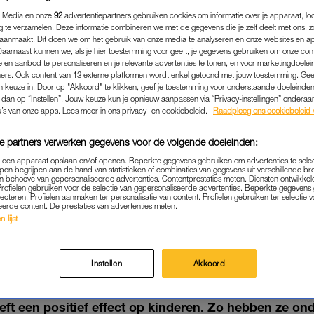
 Media en onze
92
advertentiepartners gebruiken cookies om informatie over je apparaat, lo
g te verzamelen. Deze informatie combineren we met de gegevens die je zelf deelt met ons, z
aanmaakt. Dit doen we om het gebruik van onze media te analyseren en onze websites en a
Daarnaast kunnen we, als je hier toestemming voor geeft, je gegevens gebruiken om onze con
 en aanbod te personaliseren en je relevante advertenties te tonen, en voor marketingdoele
ers. Ook content van 13 externe platformen wordt enkel getoond met jouw toestemming. Ge
gen keuze in. Door op "Akkoord" te klikken, geef je toestemming voor onderstaande doeleinden. 
k dan op “Instellen”. Jouw keuze kun je opnieuw aanpassen via “Privacy-instellingen” ondera
u’s van onze apps. Lees meer in ons privacy- en cookiebeleid.
Raadpleeg ons cookiebeleid 
e partners verwerken gegevens voor de volgende doeleinden:
p een apparaat opslaan en/of openen. Beperkte gegevens gebruiken om advertenties te sele
pen begrijpen aan de hand van statistieken of combinaties van gegevens uit verschillende br
 behoeve van gepersonaliseerde advertenties. Contentprestaties meten. Diensten ontwikkel
BINNENLAND
|
ONDERZOEK
Profielen gebruiken voor de selectie van gepersonaliseerde advertenties. Beperkte gegeven
lecteren. Profielen aanmaken ter personalisatie van content. Profielen gebruiken ter selectie 
VANG HEEFT POSITIEVE U
eerde content. De prestaties van advertenties meten.
 lijst
INDEREN, BLIJKT UIT EUR
ONDERZOEK
Instellen
Akkoord
31-08-2024
|
JUJUBE ZEGUERS
ft een positief effect op kinderen. Zo hebben ze on