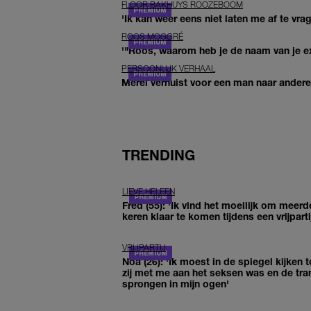
FLOOR BAKHUYS ROOZEBOOM
'Ik kan weer eens niet laten me af te vr
ROOS MOGGRÉ
'"Roos, waarom heb je de naam van je ex 
PERSOONLIJK VERHAAL
Merel verhuist voor een man naar andere 
TRENDING
LIEVE HELEEN
Fred (55): 'Ik vind het moeilijk om meerd
keren klaar te komen tijdens een vrijparti
VRIJPARTIJ
Noa (26): 'Ik moest in de spiegel kijken t
zij met me aan het seksen was en de tra
sprongen in mijn ogen'