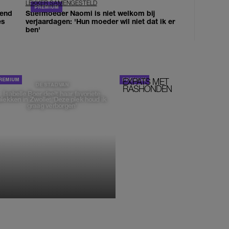
LEKKER SAMENGESTELD
iend
Stiefmoeder Naomi is niet welkom bij
es
verjaardagen: 'Hun moeder wil niet dat ik er
ben'
EXPATS MET
STOM!
DE STAD VAN
RASHONDEN
Isabelle Boer deelt haar favoriete
plekken in Zwolle: 'Deze plek houd ik
graag verborgen'
MONIQUE KLEMANN