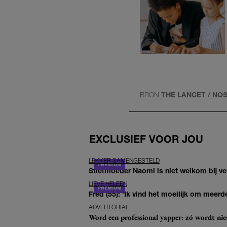
BRON
THE LANCET / NO
EXCLUSIEF VOOR JOU
LEKKER SAMENGESTELD
Stiefmoeder Naomi is niet welkom bij ver
LIEVE HELEEN
Fred (55): 'Ik vind het moeilijk om meerde
ADVERTORIAL
Word een professional yapper: zó wordt n