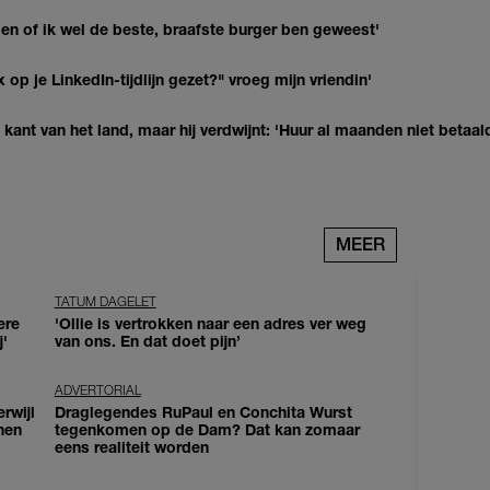
agen of ik wel de beste, braafste burger ben geweest'
op je LinkedIn-tijdlijn gezet?" vroeg mijn vriendin'
kant van het land, maar hij verdwijnt: 'Huur al maanden niet betaal
MEER
TATUM DAGELET
ere
'Ollie is vertrokken naar een adres ver weg
j'
van ons. En dat doet pijn’
ADVERTORIAL
erwijl
Draglegendes RuPaul en Conchita Wurst
nen
tegenkomen op de Dam? Dat kan zomaar
eens realiteit worden