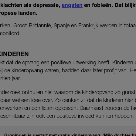
 klachten als depressie,
angsten
en fobieën. Dat blijk
uropese landen.
ken, Groot-Brittannië, Spanje en Frankrijk werden in tota
monitord.
KINDEREN
blijkt dat de opvang een positieve uitwerking heeft. Kinderen
bij de kinderopvang waren, hadden daar later profijt van. 
tien jaar.
 onderzoek onthullen niet waarom de kinderopvang zo gunsti
aar wel een idee over. Zo denken zij dat de kinderen hier
enwerken en conflicten oplossen. Daarnaast zouden de faci
beschikbaar zijn ook een positieve invloed kunnen hebben.
Groningen is gestart met gratis kinderopvang: 'Mijn dochter k