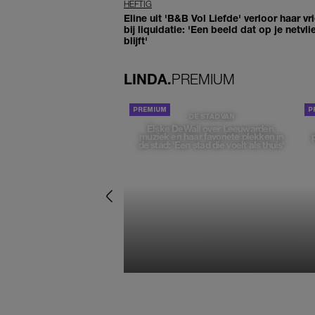
HEFTIG
Eline uit 'B&B Vol Liefde' verloor haar vr
bij liquidatie: 'Een beeld dat op je netvli
blijft'
LINDA.
PREMIUM
DE STAD VAN
Elske DeWall over Leeuwarden,
muziek en haar favoriete plekken in
de stad: 'Een stad die voelt als thuis'