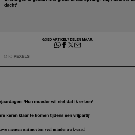
dacht'
GOED ARTIKEL? DELEN MAAR.
S
FOTO
PEXELS
jaardagen: 'Hun moeder wil niet dat ik er ben'
re keren klaar te komen tijdens een vrijpartij'
ieuwe mensen ontmoeten veel minder awkward