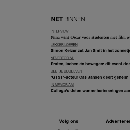
NET
BINNEN
INTERVIEW
Nina wint Oscar voor studenten met film ove
LEKKER LOEREN
Simon Keizer zet Jan Smit in het zonnetje
ADVERTORIAL
Praten, lachen én bewegen: dit event door
BEETJE BIJBLIJVEN
'GTST'-acteur Cas Jansen deelt geheim ac
IN MEMORIAM
Collega's delen warme herinneringen aan 
Volg ons
Advertere