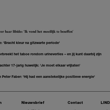
r haar libido: 'Ik vond het moeilijk te beseffen'
: 'Bracht kleur na gitzwarte periode'
breekt het taboe rondom urineverlies – en jij kunt daarbij zijn
hter 17-jarig huwelijk: 'Je moet elkaar vrijlaten'
Peter Faber: 'Hij had een aanstekelijke positieve energie'
n
Nieuwsbrief
Contact
LIND