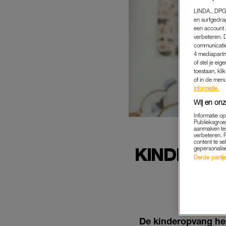
LINDA., DPG
en surfgedra
een account 
verbeteren. 
communicatie
4 mediapartn
of stel je ei
toestaan, kli
of in de men
informatie.
Wij en onz
Informatie o
Publieksgroe
aanmaken ten
verbeteren. 
content te se
KINDEROP
gepersonalis
Derde partijen
OP K
De kinderopvang hee