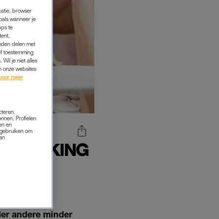
catie, browser
oals wanneer je
pps te
tent,
inden delen met
ef toestemming
Wil je niet alles
an onze websites
voor meer
cteren.
onnen. Profielen
en en
s gebruiken om
van
ITWERKING
OPEES
der andere minder