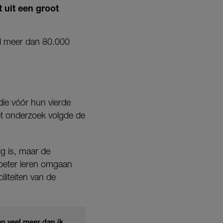
t
uit een groot
al meer dan 80.000
 die vóór hun vierde
Het onderzoek volgde de
g is, maar de
 beter leren omgaan
liteiten van de
an veel meer dan ik