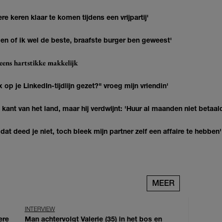
re keren klaar te komen tijdens een vrijpartij'
agen of ik wel de beste, braafste burger ben geweest'
eens hartstikke makkelijk
op je LinkedIn-tijdlijn gezet?" vroeg mijn vriendin'
kant van het land, maar hij verdwijnt: 'Huur al maanden niet betaal
at deed je niet, toch bleek mijn partner zelf een affaire te hebben'
MEER
INTERVIEW
ere
Man achtervolgt Valerie (35) in het bos en