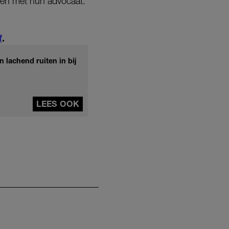
ben met hun advocaat.
f
.
lachend ruiten in bij
LEES OOK