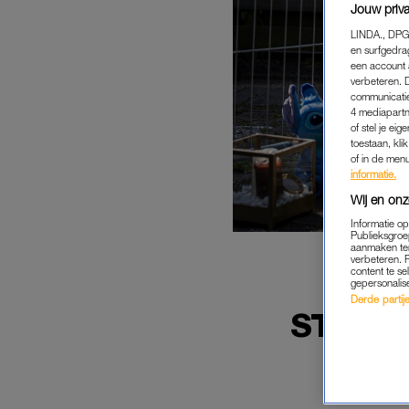
Jouw priva
LINDA., DPG
en surfgedra
een account 
verbeteren. 
communicatie
4 mediapartn
of stel je ei
toestaan, kli
of in de men
informatie.
Wij en onz
Informatie o
Publieksgroe
aanmaken ten
verbeteren. 
content te se
gepersonalis
TW
Derde partijen
STADSK
GRO