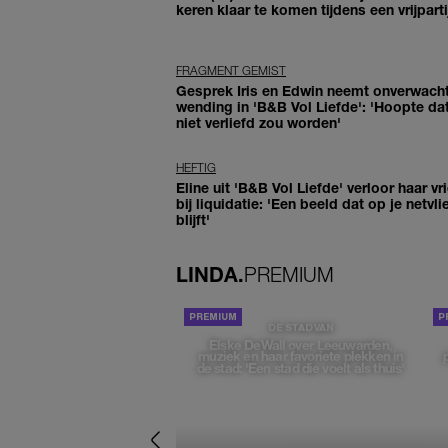
keren klaar te komen tijdens een vrijparti
FRAGMENT GEMIST
Gesprek Iris en Edwin neemt onverwach
wending in 'B&B Vol Liefde': 'Hoopte dat
niet verliefd zou worden'
HEFTIG
Eline uit 'B&B Vol Liefde' verloor haar vr
bij liquidatie: 'Een beeld dat op je netvli
blijft'
LINDA.
PREMIUM
DE STAD VAN
Elske DeWall over Leeuwarden,
muziek en haar favoriete plekken in
de stad: 'Een stad die voelt als thuis'