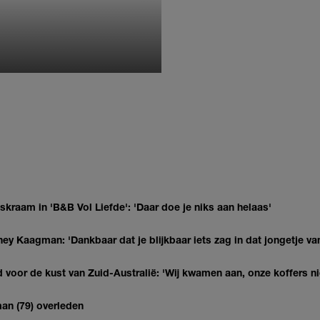
MONIQUE KLEMANN
kraam in 'B&B Vol Liefde': 'Daar doe je niks aan helaas'
ey Kaagman: 'Dankbaar dat je blijkbaar iets zag in dat jongetje van
 voor de kust van Zuid-Australië: 'Wij kwamen aan, onze koffers ni
man (79) overleden