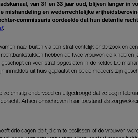
dskanaal, van 31 en 33 jaar oud, blijven langer in v
ge mishandeling en wederrechtelijke vrijheidsberovi
rechter-commissaris oordeelde dat hun detentie rechtm
af
.
amen naar buiten via een strafrechtelijk onderzoek en een z
ns rechtbankstukken hebben de twee vrouwen de kinderen ja
 geschopt en voor straf opgesloten in de kelder. De mish
ijn inmiddels uit huis geplaatst en beide moeders zijn gesch
e zo ernstig ondervoed en uitgedroogd dat ze begin februa
bracht. Artsen omschreven haar toestand als zorgwekke
e heeft drie dagen de tijd om te beslissen of de vrouwen wo