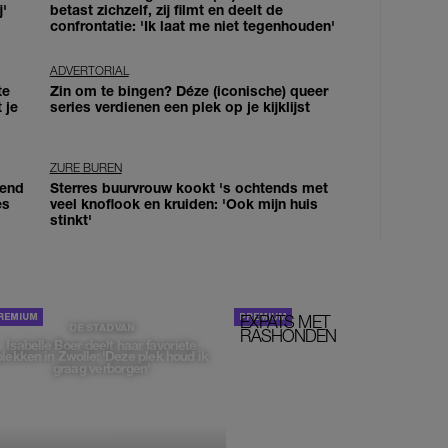
j'
betast zichzelf, zij filmt en deelt de
confrontatie: 'Ik laat me niet tegenhouden'
ADVERTORIAL
te
Zin om te bingen? Déze (iconische) queer
 je
series verdienen een plek op je kijklijst
ZURE BUREN
iend
Sterres buurvrouw kookt 's ochtends met
es
veel knoflook en kruiden: 'Ook mijn huis
stinkt'
EXPATS MET
STOM!
DE STAD VAN
RASHONDEN
Isabelle Boer deelt haar favoriete
plekken in Zwolle: 'Deze plek houd ik
graag verborgen'