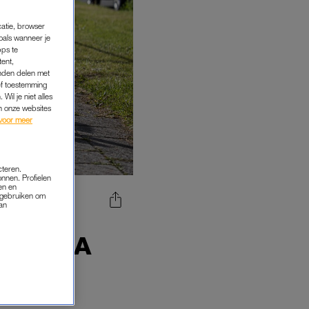
catie, browser
oals wanneer je
pps te
tent,
inden delen met
ef toestemming
Wil je niet alles
an onze websites
voor meer
cteren.
onnen. Profielen
en en
s gebruiken om
van
UIT
VAST NA
EREN