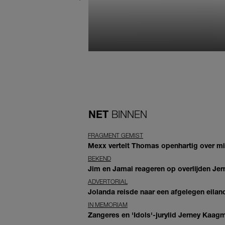
NET
BINNEN
FRAGMENT GEMIST
Mexx vertelt Thomas openhartig over mis
BEKEND
Jim en Jamai reageren op overlijden Jern
ADVERTORIAL
Jolanda reisde naar een afgelegen eiland
IN MEMORIAM
Zangeres en 'Idols'-jurylid Jerney Kaag