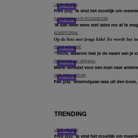
LIEVE HELEEN
Fred (55): 'Ik vind het moeilijk om meerde
FLOOR BAKHUYS ROOZEBOOM
'Ik kan weer eens niet laten me af te vr
ADVERTORIAL
Op de fiets met jonge kids? Zo wordt het in
ROOS MOGGRÉ
'"Roos, waarom heb je de naam van je ex 
PERSOONLIJK VERHAAL
Merel verhuist voor een man naar andere 
VERLATEN VROUW
Fae (24): 'Vreemdgaan was uit den boze, d
TRENDING
LIEVE HELEEN
Fred (55): 'Ik vind het moeilijk om meerd