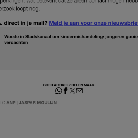
eperkingen, wat betekent dat ze alleen contact mogen heb
derzoek loopt nog.
 direct in je mail?
Meld je aan voor onze nieuwsbrie
Woede in Stadskanaal om kindermishandeling: jongeren gooien 
verdachten
GOED ARTIKEL? DELEN MAAR.
TO
ANP | JASPAR MOULIJN