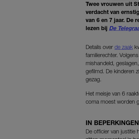
Twee vrouwen uit Sta
verdacht van ernsti
van 6 en 7 jaar. De 
lezen bij
De Telegra
Details over
de zaak
kw
familierechter. Volge
mishandeld, geslagen,
gefilmd. De kinderen z
gezag.
Het meisje van 6 raakt
coma moest worden ge
IN BEPERKINGEN
De officier van justiti