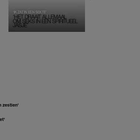
‘IK ZAT IN EEN SEKTE’
‘HET DRAAIT ALLEMAAL
OM SEKS IN EEN SPIRITUEEL 
JASJE’
 zestien'
et'