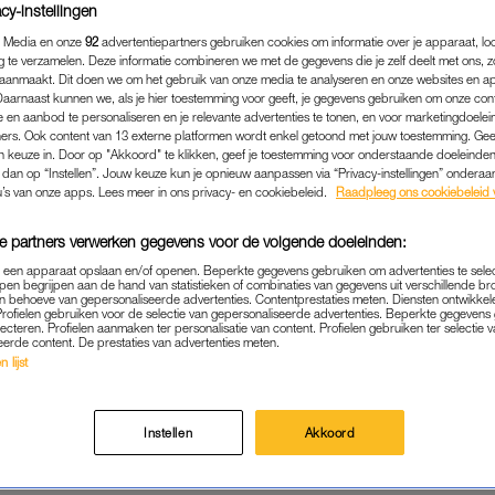
cy-instellingen
 Media en onze
92
advertentiepartners gebruiken cookies om informatie over je apparaat, lo
g te verzamelen. Deze informatie combineren we met de gegevens die je zelf deelt met ons, z
aanmaakt. Dit doen we om het gebruik van onze media te analyseren en onze websites en a
Daarnaast kunnen we, als je hier toestemming voor geeft, je gegevens gebruiken om onze con
 en aanbod te personaliseren en je relevante advertenties te tonen, en voor marketingdoele
ers. Ook content van 13 externe platformen wordt enkel getoond met jouw toestemming. Ge
gen keuze in. Door op "Akkoord" te klikken, geef je toestemming voor onderstaande doeleinden. 
k dan op “Instellen”. Jouw keuze kun je opnieuw aanpassen via “Privacy-instellingen” ondera
u’s van onze apps. Lees meer in ons privacy- en cookiebeleid.
Raadpleeg ons cookiebeleid 
e partners verwerken gegevens voor de volgende doeleinden:
p een apparaat opslaan en/of openen. Beperkte gegevens gebruiken om advertenties te sele
pen begrijpen aan de hand van statistieken of combinaties van gegevens uit verschillende br
 behoeve van gepersonaliseerde advertenties. Contentprestaties meten. Diensten ontwikkel
Profielen gebruiken voor de selectie van gepersonaliseerde advertenties. Beperkte gegeven
BINNENLAND
|
NIEUWS
lecteren. Profielen aanmaken ter personalisatie van content. Profielen gebruiken ter selectie 
eerde content. De prestaties van advertenties meten.
EE VERDACHTE MOEDERS 
 lijst
ANAAL BLIJVEN LANGER 
VE MISHANDELING KIND
Instellen
Akkoord
18-05-2026
|
CARMEN FELIX