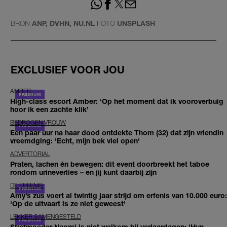
BRON
ANP, DVHN, NU.NL
FOTO
UNSPLASH
EXCLUSIEF VOOR JOU
AMBER
High-class escort Amber: ‘Op het moment dat ik vooroverbuig
hoor ik een zachte klik’
BEDROGEN VROUW
Een paar uur na haar dood ontdekte Thom (32) dat zijn vriendin
vreemdging: 'Echt, mijn bek viel open'
ADVERTORIAL
Praten, lachen én bewegen: dit event doorbreekt het taboe
rondom urineverlies – en jij kunt daarbij zijn
DE ERFENIS
Amy’s zus voert al twintig jaar strijd om erfenis van 10.000 euro:
'Op de uitvaart is ze niet geweest'
LEKKER SAMENGESTELD
Stiefmoeder Naomi is niet welkom bij verjaardagen: 'Hun