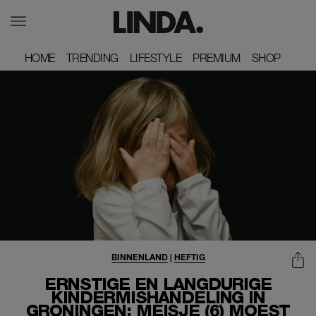
HOME
HOME
TRENDING
TRENDING
LIFESTYLE
LIFESTYLE
PREMIUM
PREMIUM
SHOP
SHOP
BINNENLAND
|
HEFTIG
ERNSTIGE EN LANGDURIGE
KINDERMISHANDELING IN
GRONINGEN: MEISJE (6) MOEST