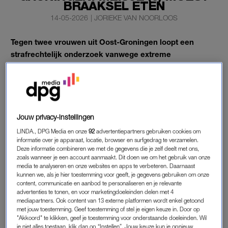
BRAAKSEL ETEN
14-05-2026
|
JORIEKE VAN NOORLOOS
Tegen twee vrouwen uit Oost-Groningen loopt een
strafrechtelijk onderzoek vanwege extreme
kindermishandeling. De vrouwen gebruikten
stelselmatig ernstig geweld tegen een zesjarig meisje
en een zevenjarige jongen.
De mishandelingen, zoals het voor straf opeten van eigen
Jouw privacy-instellingen
braaksel, werden ook gefilmd, zo meldt het
Dagblad van het
LINDA., DPG Media en onze
92
advertentiepartners gebruiken cookies om
Noorden (DVHN).
informatie over je apparaat, locatie, browser en surfgedrag te verzamelen.
Deze informatie combineren we met de gegevens die je zelf deelt met ons,
zoals wanneer je een account aanmaakt. Dit doen we om het gebruik van onze
media te analyseren en onze websites en apps te verbeteren. Daarnaast
KINDERMISHANDELING
kunnen we, als je hier toestemming voor geeft, je gegevens gebruiken om onze
Het Openbaar Ministerie bevestigt het strafrechtelijk
content, communicatie en aanbod te personaliseren en je relevante
advertenties te tonen, en voor marketingdoeleinden delen met 4
onderzoek na vragen van
DVHN
. Twee vrouwen staan
mediapartners. Ook content van 13 externe platformen wordt enkel getoond
centraal: de moeder van het zesjarige meisje en haar
met jouw toestemming. Geef toestemming of stel je eigen keuze in. Door op
"Akkoord" te klikken, geef je toestemming voor onderstaande doeleinden. Wil
zogeheten vriendin, de moeder van de zevenjarige jongen.
je niet alles toestaan, klik dan op “Instellen”. Jouw keuze kun je opnieuw