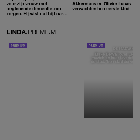
voor zijn vrouw met
Akkermans en Olivier Lucas
beginnende dementie zou
verwachten hun eerste kind
zorgen. Hij wist dat hij haar
zou moeten loslaten'
LINDA.
PREMIUM
ACHTERGROND
DE STAD VAN
Elske DeWall over Leeu
muziek en haar favoriete p
de stad: 'Een stad die voelt 