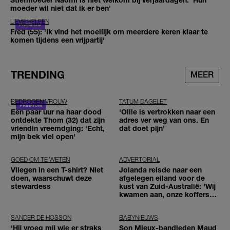
moeder wil niet dat ik er ben'
LIEVE HELEEN
Fred (55): 'Ik vind het moeilijk om meerdere keren klaar te
komen tijdens een vrijpartij'
TRENDING
MEER
BEDROGEN VROUW
TATUM DAGELET
Een paar uur na haar dood
'Ollie is vertrokken naar een
ontdekte Thom (32) dat zijn
adres ver weg van ons. En
vriendin vreemdging: 'Echt,
dat doet pijn’
mijn bek viel open'
GOED OM TE WETEN
ADVERTORIAL
Vliegen in een T-shirt? Niet
Jolanda reisde naar een
doen, waarschuwt deze
afgelegen eiland voor de
stewardess
kust van Zuid-Australië: 'Wij
kwamen aan, onze koffers
niet'
SANDER DE HOSSON
BABYNIEUWS
'Hij vroeg mij wie er straks
Son Mieux-bandleden Maud