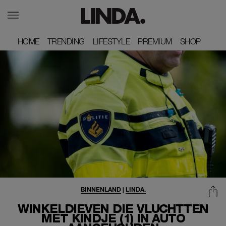
HOME
HOME
TRENDING
TRENDING
LIFESTYLE
LIFESTYLE
PREMIUM
PREMIUM
SHOP
SHOP
BINNENLAND
|
LINDA.
WINKELDIEVEN DIE VLUCHTTEN
MET KINDJE (1) IN AUTO