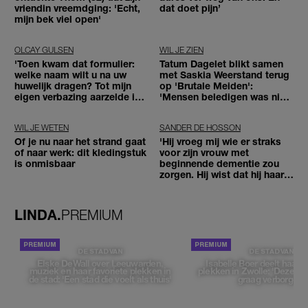
vriendin vreemdging: 'Echt,
dat doet pijn’
mijn bek viel open'
OLCAY GULSEN
WIL JE ZIEN
'Toen kwam dat formulier:
Tatum Dagelet blikt samen
welke naam wilt u na uw
met Saskia Weerstand terug
huwelijk dragen? Tot mijn
op 'Brutale Meiden':
eigen verbazing aarzelde ik
'Mensen beledigen was niet
geen moment'
leuk meer'
WIL JE WETEN
SANDER DE HOSSON
Of je nu naar het strand gaat
'Hij vroeg mij wie er straks
of naar werk: dit kledingstuk
voor zijn vrouw met
is onmisbaar
beginnende dementie zou
zorgen. Hij wist dat hij haar
zou moeten loslaten'
LINDA.
PREMIUM
DE STAD VAN
DE STAD VAN
Elske DeWall over Leeuwarden,
Isabelle Boer deelt haar f
muziek en haar favoriete plekken in
plekken in Zwolle: 'Deze pl
de stad: 'Een stad die voelt als thuis'
graag verborgen'