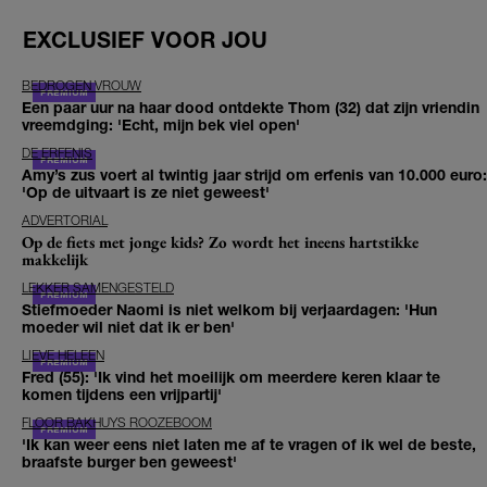
EXCLUSIEF VOOR JOU
BEDROGEN VROUW
Een paar uur na haar dood ontdekte Thom (32) dat zijn vriendin
vreemdging: 'Echt, mijn bek viel open'
DE ERFENIS
Amy’s zus voert al twintig jaar strijd om erfenis van 10.000 euro:
'Op de uitvaart is ze niet geweest'
ADVERTORIAL
Op de fiets met jonge kids? Zo wordt het ineens hartstikke
makkelijk
LEKKER SAMENGESTELD
Stiefmoeder Naomi is niet welkom bij verjaardagen: 'Hun
moeder wil niet dat ik er ben'
LIEVE HELEEN
Fred (55): 'Ik vind het moeilijk om meerdere keren klaar te
komen tijdens een vrijpartij'
FLOOR BAKHUYS ROOZEBOOM
'Ik kan weer eens niet laten me af te vragen of ik wel de beste,
braafste burger ben geweest'