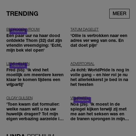
TRENDING
MEER
BEDROGEN VROUW
TATUM DAGELET
Een paar uur na haar dood
'Ollie is vertrokken naar een
ontdekte Thom (32) dat zijn
adres ver weg van ons. En
vriendin vreemdging: 'Echt,
dat doet pijn’
mijn bek viel open'
LIEVE HELEEN
ADVERTORIAL
Fred (55): 'Ik vind het
Ja écht: WorldPride is nog in
moeilijk om meerdere keren
volle gang – en hier rol je nu
klaar te komen tijdens een
het allerlekkerst je bed in na
vrijpartij'
het feesten
OLCAY GULSEN
VRIJPARTIJ
'Toen kwam dat formulier:
Noa (26): 'Ik moest in de
welke naam wilt u na uw
spiegel kijken terwijl zij met
huwelijk dragen? Tot mijn
me aan het seksen was en
eigen verbazing aarzelde ik
de tranen sprongen in mijn
geen moment'
ogen'