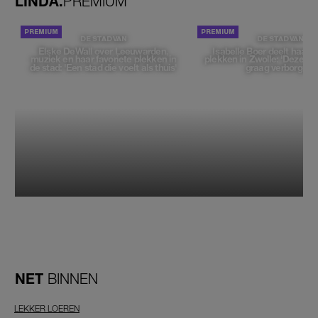
LINDA.
PREMIUM
DE STAD VAN
DE STAD VAN
Elske DeWall over Leeuwarden,
Isabelle Boer deelt haar f
muziek en haar favoriete plekken in
plekken in Zwolle: 'Deze pl
de stad: 'Een stad die voelt als thuis'
graag verborgen'
NET
BINNEN
LEKKER LOEREN