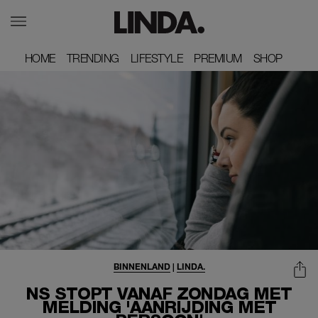
HOME
HOME
TRENDING
TRENDING
LIFESTYLE
LIFESTYLE
PREMIUM
PREMIUM
SHOP
SHOP
BINNENLAND
|
LINDA.
NS STOPT VANAF ZONDAG MET
MELDING 'AANRIJDING MET