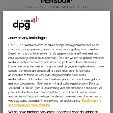
PERSOON'
12-12-2019
|
JORIEKE VAN NOORLOOS
De NS gaat voorzichtiger om met meldingen over
zelfdodingen op het spoor. Vanaf zondag past het
spoorwegbedrijf alle berichtgeving aan bij een
aanrijding van een trein met een persoon.
Jouw privacy-instellingen
LINDA., DPG Media en onze
92
advertentiepartners gebruiken cookies om
Het gaat om de informatie die wordt omgeroepen op stations
informatie over je apparaat, locatie, browser en surfgedrag te verzamelen.
en de tekst op de website en de app Reisplanner.
Deze informatie combineren we met de gegevens die je zelf deelt met ons,
zoals wanneer je een account aanmaakt. Dit doen we om het gebruik van onze
media te analyseren en onze websites en apps te verbeteren. Daarnaast
kunnen we, als je hier toestemming voor geeft, je gegevens gebruiken om onze
MOEITE
content, communicatie en aanbod te personaliseren en je relevante
advertenties te tonen, en voor marketingdoeleinden delen met 4
Nu wordt een zelfdoding op het spoor nog aangeduid met
mediapartners. Ook content van 13 externe platformen wordt enkel getoond
‘aanrijding met een persoon’, maar dat verandert in
met jouw toestemming. Geef toestemming of stel je eigen keuze in. Door op
"Akkoord" te klikken, geef je toestemming voor onderstaande doeleinden. Wil
‘aanrijding’. De NS krijgt geregeld reacties van mensen die
je niet alles toestaan, klik dan op “Instellen”. Jouw keuze kun je opnieuw
moeite hebben met de tekst ‘aanrijding met een persoon’.
aanpassen via “Privacy-instellingen” onderaan onze websites of in de menu’s
van onze apps. Lees meer in ons privacy- en cookiebeleid.
Raadpleeg ons
cookiebeleid voor meer informatie.
Zorgverleners, professionals op het gebied van
Wij en onze partners verwerken gegevens voor de volgende
suïcidepreventie en betrokkenen roepen daarnaast al langer