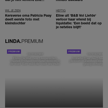
worden'
WIL JE ZIEN
HEFTIG
Kersverse oma Patricia Paay
Eline uit 'B&B Vol Liefde'
deelt eerste foto met
verloor haar vriend bij
kleindochter
liquidatie: 'Een beeld dat op
je netvlies blijft'
LINDA.
PREMIUM
DE STAD VAN
DE STAD VAN
Elske DeWall over Leeuwarden,
Isabelle Boer deelt haar f
muziek en haar favoriete plekken in
plekken in Zwolle: 'Deze pl
de stad: 'Een stad die voelt als thuis'
graag verborgen'