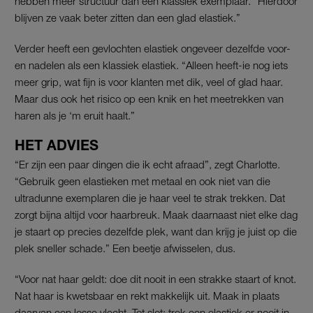
hebben meer structuur dan een klassiek exemplaar. “Hierdoor
blijven ze vaak beter zitten dan een glad elastiek.”
Verder heeft een gevlochten elastiek ongeveer dezelfde voor-
en nadelen als een klassiek elastiek. “Alleen heeft-ie nog iets
meer grip, wat fijn is voor klanten met dik, veel of glad haar.
Maar dus ook het risico op een knik en het meetrekken van
haren als je ‘m eruit haalt.”
HET ADVIES
“Er zijn een paar dingen die ik echt afraad”, zegt Charlotte.
“Gebruik geen elastieken met metaal en ook niet van die
ultradunne exemplaren die je haar veel te strak trekken. Dat
zorgt bijna altijd voor haarbreuk. Maak daarnaast niet elke dag
je staart op precies dezelfde plek, want dan krijg je juist op die
plek sneller schade.” Een beetje afwisselen, dus.
“Voor nat haar geldt: doe dit nooit in een strakke staart of knot.
Nat haar is kwetsbaar en rekt makkelijk uit. Maak in plaats
daarvan een losse vlecht. Tot slot: trek een elastiek er nooit in