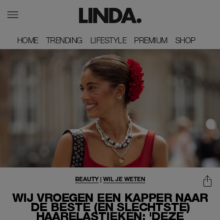
HOME
HOME
TRENDING
TRENDING
LIFESTYLE
LIFESTYLE
PREMIUM
PREMIUM
SHOP
SHOP
BEAUTY
|
WIL JE WETEN
WIJ VROEGEN EEN KAPPER NAAR
DE BESTE (EN SLECHTSTE)
HAARELASTIEKEN: 'DEZE