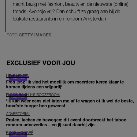
nacht bezig met fashion, beauty en de nieuwste (online)
trends. Avondje vrij? Dan schuift ze graag aan bij de
leukste restaurants in en rondom Amsterdam.
FOTO
GETTY IMAGES
EXCLUSIEF VOOR JOU
LIEVE HELEEN
Fred (55): 'Ik vind het moeilijk om meerdere keren klaar te
komen tijdens een vrijpartij'
FLOOR BAKHUYS ROOZEBOOM
'Ik kan weer eens niet laten me af te vragen of ik wel de beste,
braafste burger ben geweest'
ADVERTORIAL
Praten, lachen én bewegen: dit event doorbreekt het taboe
rondom urineverlies – en jij kunt daarbij zijn
ROOS MOGGRÉ