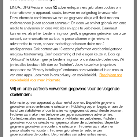
je pols zitten. En dan is het roeien met de riemen die je hebt.
LINDA., DPG Media en onze
92
advertentiepartners gebruiken cookies om
informatie over je apparaat, locatie, browser en surfgedrag te verzamelen.
Toch maakt de keuze voor een soort haarelastiek best veel
Deze informatie combineren we met de gegevens die je zelf deelt met ons,
verschil, weet Charlotte. Zij zet ze voor ons op een rij.
zoals wanneer je een account aanmaakt. Dit doen we om het gebruik van onze
media te analyseren en onze websites en apps te verbeteren. Daarnaast
kunnen we, als je hier toestemming voor geeft, je gegevens gebruiken om onze
content, communicatie en aanbod te personaliseren en je relevante
DE SCRUNCHIE
advertenties te tonen, en voor marketingdoeleinden delen met 4
mediapartners. Ook content van 13 externe platformen wordt enkel getoond
“Een scrunchie is eigenlijk de zachtste vorm van een elastiek”,
met jouw toestemming. Geef toestemming of stel je eigen keuze in. Door op
vertelt ze. “Doordat er stof omheen zit, knelt-ie je haar veel
"Akkoord" te klikken, geef je toestemming voor onderstaande doeleinden. Wil
minder af en voorkom je die harde knik waar niemand op zit
je niet alles toestaan, klik dan op “Instellen”. Jouw keuze kun je opnieuw
aanpassen via “Privacy-instellingen” onderaan onze websites of in de menu’s
te wachten.” Vooral kwetsbaar haar – droog, beschadigd,
van onze apps. Lees meer in ons privacy- en cookiebeleid.
Raadpleeg ons
krullend of (blond) dat snel breekt – reageert er goed op. “De
cookiebeleid voor meer informatie.
verschillende zachte materialen, van velvet tot satijn, zorgen
Wij en onze partners verwerken gegevens voor de volgende
ervoor dat zo’n scrunchie ideaal is voor losse kapsels zoals
doeleinden:
een lage staart, messy knot of half-up.”
Informatie op een apparaat opslaan en/of openen. Beperkte gegevens
gebruiken om advertenties te selecteren. Publieksgroepen begrijpen aan de
hand van statistieken of combinaties van gegevens uit verschillende bronnen.
Nadelen zijn er ook: bij heel dik, zwaar of glad haar kan een
Profielen aanmaken ten behoeve van gepersonaliseerde advertenties.
Contentprestaties meten. Diensten ontwikkelen en verbeteren. Profielen
scrunchie snel uitzakken. “Maar om mee te slapen zijn ze
gebruiken voor de selectie van gepersonaliseerde advertenties. Beperkte
gegevens gebruiken om content te selecteren. Profielen aanmaken ter
geweldig”, zegt Charlotte. “Als je je haar er ’s avonds losjes
personalisatie van content. Profielen gebruiken ter selectie van
gepersonaliseerde content. De prestaties van advertenties meten.
mee vastzet, voorkom je frictie met je kussen.”