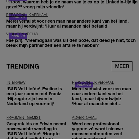
'"Roos, waarom heb je de naam van je ex op je LinkedIn-tijdlijn
gezet?" vroeg mijn vriendin'
PERSOONLIJK VERHAAL
Merel verhuist voor een man naar andere kant van het land,
maar hij verdwijnt: 'Huur al maanden niet betaald'
VERLATEN VROUW
Fae (24): 'Vreemdgaan was uit den boze, dat deed je niet, toch
bleek mijn partner zelf een affaire te hebben'
TRENDING
MEER
INTERVIEW
PERSOONLIJK VERHAAL
'B&B Vol Liefde'-Eveline is
Merel verhuist voor een man
een jaar samen met Frank:
naar andere kant van het
'Hij zegde zijn leven in
land, maar hij verdwijnt:
Nederland op voor mij'
'Huur al maanden niet
betaald'
FRAGMENT GEMIST
ADVERTORIAL
Gesprek Iris en Edwin neemt
Word een professional
onverwachte wending in
yapper: zó wordt nieuwe
'B&B Vol Liefde': 'Hoopte
mensen ontmoeten veel
dat je niet verliefd zou
minder awkward