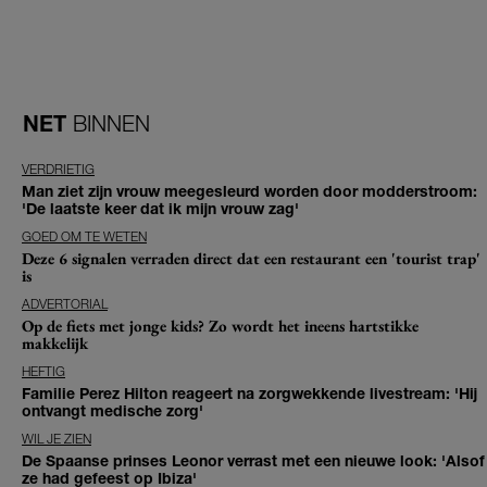
NET
BINNEN
VERDRIETIG
Man ziet zijn vrouw meegesleurd worden door modderstroom:
'De laatste keer dat ik mijn vrouw zag'
GOED OM TE WETEN
Deze 6 signalen verraden direct dat een restaurant een 'tourist trap'
is
ADVERTORIAL
Op de fiets met jonge kids? Zo wordt het ineens hartstikke
makkelijk
HEFTIG
Familie Perez Hilton reageert na zorgwekkende livestream: 'Hij
ontvangt medische zorg'
WIL JE ZIEN
De Spaanse prinses Leonor verrast met een nieuwe look: 'Alsof
ze had gefeest op Ibiza'