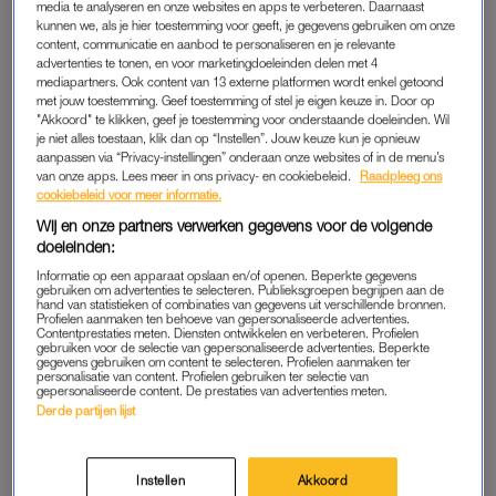
media te analyseren en onze websites en apps te verbeteren. Daarnaast
kunnen we, als je hier toestemming voor geeft, je gegevens gebruiken om onze
Handig om te weten: als je bent ingelogd op LINDA., heb je
content, communicatie en aanbod te personaliseren en je relevante
automatisch ook toegang tot LINDA.mini en kun je direct alle
advertenties te tonen, en voor marketingdoeleinden delen met 4
mediapartners. Ook content van 13 externe platformen wordt enkel getoond
stukken lezen. In sommige gevallen werkt dit – helaas – niet
met jouw toestemming. Geef toestemming of stel je eigen keuze in. Door op
helemaal automatisch; dan kun je eenvoudig opnieuw inloggen
"Akkoord" te klikken, geef je toestemming voor onderstaande doeleinden. Wil
op LINDA.mini met je LINDA.-gegevens.
je niet alles toestaan, klik dan op “Instellen”. Jouw keuze kun je opnieuw
aanpassen via “Privacy-instellingen” onderaan onze websites of in de menu’s
van onze apps. Lees meer in ons privacy- en cookiebeleid.
Raadpleeg ons
Nog niet eerder ingelogd?
Maak dan een wachtwoord aan
en
cookiebeleid voor meer informatie.
log in. Lukt dit niet, bekijk dan de
veelgestelde vragen
over
Wij en onze partners verwerken gegevens voor de volgende
LINDA.premium.
doeleinden:
Informatie op een apparaat opslaan en/of openen. Beperkte gegevens
gebruiken om advertenties te selecteren. Publieksgroepen begrijpen aan de
LEES SNEL LINDA.MINI
hand van statistieken of combinaties van gegevens uit verschillende bronnen.
Profielen aanmaken ten behoeve van gepersonaliseerde advertenties.
Contentprestaties meten. Diensten ontwikkelen en verbeteren. Profielen
gebruiken voor de selectie van gepersonaliseerde advertenties. Beperkte
gegevens gebruiken om content te selecteren. Profielen aanmaken ter
personalisatie van content. Profielen gebruiken ter selectie van
gepersonaliseerde content. De prestaties van advertenties meten.
Derde partijen lijst
MOOI ZWANGER
In de eerste editie van LINDA.mini vertellen
presentator Valerio
Instellen
Akkoord
Zeno en zangeres Karsu Dönmez
openhartig over hun eerste