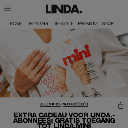
HOME
HOME
TRENDING
TRENDING
LIFESTYLE
LIFESTYLE
PREMIUM
PREMIUM
SHOP
SHOP
ALLES KIDS
|
WAT GOÉÉÉÉD
EXTRA CADEAU VOOR LINDA.-
ABONNEES: GRATIS TOEGANG
TOT LINDA.MINI