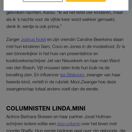
jaar als ouder. Ze bespreken de bevalling, opvoeden en
gebroken nachten. Karsu: “Ik wil het liefst vier kinderen, maar
als ik ’s nachts voor de vijfde keer word wakker gemaakt,
denk ik: eentje is ook prima.”
Zanger
Joshua Nolet
en zijn vriendin Caroline Beerkens staan
met hun kinderen Sam, Coco en Jones in de modeshoot. Er is
een binnenkijker in het huis van presentatrice en
kookboekenschrijver Jet van Nieuwkerk en haar man Ward
van den Bosch. Vijf vrouwen laten trots hun buik na de
bevalling zien. En influencer
Isa Sitskoorn
, zwanger van haar
tweede kind, vertelt in de rubriek
Mooi Zwanger
hoe deze
zwangerschap totaal anders voelt dan de eerste.
COLUMNISTEN LINDA.MINI
Actrice Barbara Sloesen en haar partner Joost Hofman
schrijven iedere editie een
duo-column
over het leven met
zoontje Shaffy. Hun eerste bijdrage gaat over zijn geboorte, die