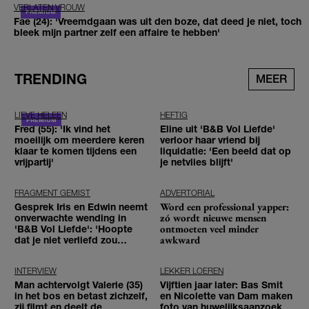
VERLATEN VROUW
Fae (24): 'Vreemdgaan was uit den boze, dat deed je niet, toch
bleek mijn partner zelf een affaire te hebben'
TRENDING
MEER
LIEVE HELEEN
HEFTIG
Fred (55): 'Ik vind het
Eline uit 'B&B Vol Liefde'
moeilijk om meerdere keren
verloor haar vriend bij
klaar te komen tijdens een
liquidatie: 'Een beeld dat op
vrijpartij'
je netvlies blijft'
FRAGMENT GEMIST
ADVERTORIAL
Word een professional yapper:
Gesprek Iris en Edwin neemt
zó wordt nieuwe mensen
onverwachte wending in
ontmoeten veel minder
'B&B Vol Liefde': 'Hoopte
awkward
dat je niet verliefd zou
worden'
INTERVIEW
LEKKER LOEREN
Man achtervolgt Valerie (35)
Vijftien jaar later: Bas Smit
in het bos en betast zichzelf,
en Nicolette van Dam maken
zij filmt en deelt de
foto van huwelijksaanzoek