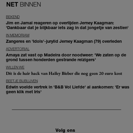
NET
BINNEN
BEKEND
Jim en Jamai reageren op overlijden Jerney Kaagman:
'Dankbaar dat je blijkbaar iets zag in dat jongetje van zestien'
IN MEMORIAM
Zangeres en 'Idols'-jurylid Jerney Kaagman (79) overleden
ADVERTORIAL
Amaya zat vast op Madeira door noodweer: 'We zaten op de
grond tussen honderden gestrande reizigers'
WILLEN WE
Dít is de hair hack van Hailey Bieber die nog geen 20 euro kost
BEETJE BIJBLIJVEN
Edwin voelde vertrek in 'B&B Vol Liefde' al aankomen: 'Er was
geen klik met Iris'
Volg ons