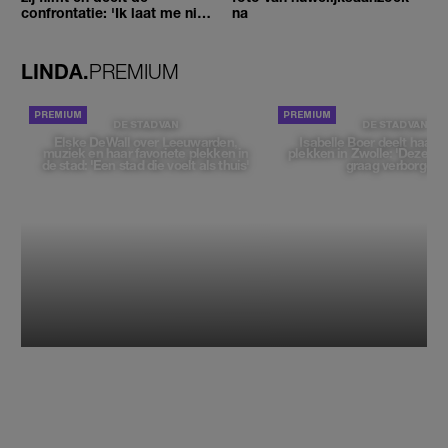
confrontatie: 'Ik laat me niet
na
tegenhouden'
LINDA.
PREMIUM
DE STAD VAN
DE STAD VAN
Elske DeWall over Leeuwarden,
Isabelle Boer deelt haar f
muziek en haar favoriete plekken in
plekken in Zwolle: 'Deze pl
de stad: 'Een stad die voelt als thuis'
graag verborgen'