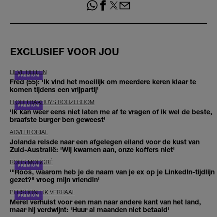
EXCLUSIEF VOOR JOU
LIEVE HELEEN
Fred (55): 'Ik vind het moeilijk om meerdere keren klaar te
komen tijdens een vrijpartij'
FLOOR BAKHUYS ROOZEBOOM
'Ik kan weer eens niet laten me af te vragen of ik wel de beste,
braafste burger ben geweest'
ADVERTORIAL
Jolanda reisde naar een afgelegen eiland voor de kust van
Zuid-Australië: 'Wij kwamen aan, onze koffers niet'
ROOS MOGGRÉ
'"Roos, waarom heb je de naam van je ex op je LinkedIn-tijdlijn
gezet?" vroeg mijn vriendin'
PERSOONLIJK VERHAAL
Merel verhuist voor een man naar andere kant van het land,
maar hij verdwijnt: 'Huur al maanden niet betaald'