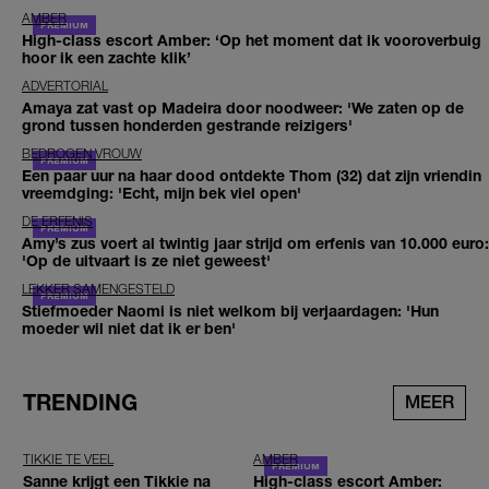
AMBER
High-class escort Amber: ‘Op het moment dat ik vooroverbuig
hoor ik een zachte klik’
ADVERTORIAL
Amaya zat vast op Madeira door noodweer: 'We zaten op de
grond tussen honderden gestrande reizigers'
BEDROGEN VROUW
Een paar uur na haar dood ontdekte Thom (32) dat zijn vriendin
vreemdging: 'Echt, mijn bek viel open'
DE ERFENIS
Amy’s zus voert al twintig jaar strijd om erfenis van 10.000 euro:
'Op de uitvaart is ze niet geweest'
LEKKER SAMENGESTELD
Stiefmoeder Naomi is niet welkom bij verjaardagen: 'Hun
moeder wil niet dat ik er ben'
TRENDING
MEER
TIKKIE TE VEEL
AMBER
Sanne krijgt een Tikkie na
High-class escort Amber: