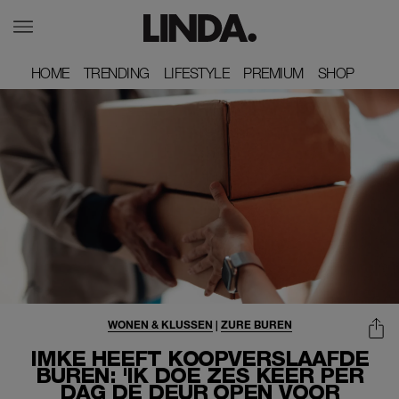
HOME
HOME
TRENDING
TRENDING
LIFESTYLE
LIFESTYLE
PREMIUM
PREMIUM
SHOP
SHOP
WONEN & KLUSSEN
|
ZURE BUREN
IMKE HEEFT KOOPVERSLAAFDE
BUREN: 'IK DOE ZES KEER PER
DAG DE DEUR OPEN VOOR