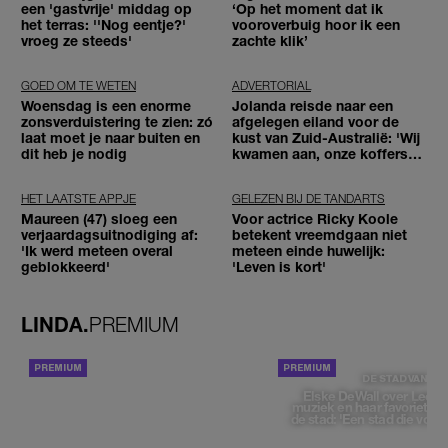
een 'gastvrije' middag op
‘Op het moment dat ik
het terras: ''Nog eentje?'
vooroverbuig hoor ik een
vroeg ze steeds'
zachte klik’
GOED OM TE WETEN
ADVERTORIAL
Woensdag is een enorme
Jolanda reisde naar een
zonsverduistering te zien: zó
afgelegen eiland voor de
laat moet je naar buiten en
kust van Zuid-Australië: 'Wij
dit heb je nodig
kwamen aan, onze koffers
niet'
HET LAATSTE APPJE
GELEZEN BIJ DE TANDARTS
Maureen (47) sloeg een
Voor actrice Ricky Koole
verjaardagsuitnodiging af:
betekent vreemdgaan niet
'Ik werd meteen overal
meteen einde huwelijk:
geblokkeerd'
'Leven is kort'
LINDA.
PREMIUM
ACHTERGROND
DE STAD VAN
Elske DeWall over Leeu
muziek en haar favoriete p
de stad: 'Een stad die voelt 