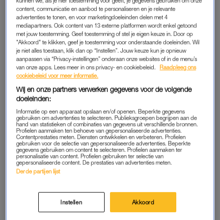
kunnen we, als je hier toestemming voor geeft, je gegevens gebruiken om onze
content, communicatie en aanbod te personaliseren en je relevante
Álles laten zij bezorgen, ook boodschappen. Verder prima
advertenties te tonen, en voor marketingdoeleinden delen met 4
hoor, dat moeten ze zelf weten. Maar inmiddels wordt het echt
mediapartners. Ook content van 13 externe platformen wordt enkel getoond
met jouw toestemming. Geef toestemming of stel je eigen keuze in. Door op
een last. En ik zou niet willen oordelen over de hoeveelheid
"Akkoord" te klikken, geef je toestemming voor onderstaande doeleinden. Wil
dozen die er binnenkomen van
bol.com
of kledingwinkels,
je niet alles toestaan, klik dan op “Instellen”. Jouw keuze kun je opnieuw
aanpassen via “Privacy-instellingen” onderaan onze websites of in de menu’s
maar ik doe het toch.”
van onze apps. Lees meer in ons privacy- en cookiebeleid.
Raadpleeg ons
cookiebeleid voor meer informatie.
Wij en onze partners verwerken gegevens voor de volgende
Sammy woont onder en naast
doeleinden:
jonge kinderen: 'Ik hoor het
gehuil zelfs als ze stil zijn'
Informatie op een apparaat opslaan en/of openen. Beperkte gegevens
gebruiken om advertenties te selecteren. Publieksgroepen begrijpen aan de
hand van statistieken of combinaties van gegevens uit verschillende bronnen.
Profielen aanmaken ten behoeve van gepersonaliseerde advertenties.
LEES OOK
Contentprestaties meten. Diensten ontwikkelen en verbeteren. Profielen
gebruiken voor de selectie van gepersonaliseerde advertenties. Beperkte
gegevens gebruiken om content te selecteren. Profielen aanmaken ter
personalisatie van content. Profielen gebruiken ter selectie van
gepersonaliseerde content. De prestaties van advertenties meten.
GEMIDDELD ZES PAKKETTEN
Derde partijen lijst
“Ik heb het op een gegeven moment aangekaart en gevraagd
of zij de bel niet horen. Hij reageerde dat ze overdag vaak niet
Instellen
Akkoord
thuis zijn. Waarom ze de boel dan niet naar een pakketpunt