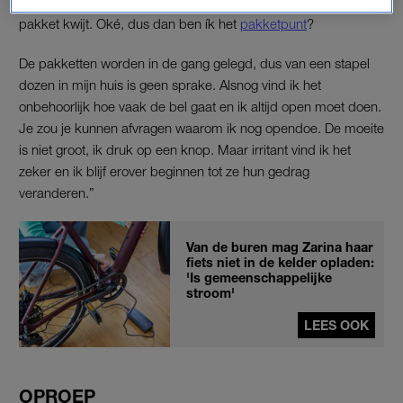
sturen? Dat vertrouwen ze niet, dan raakt er vaak genoeg een
pakket kwijt. Oké, dus dan ben ík het
pakketpunt
?
De pakketten worden in de gang gelegd, dus van een stapel
dozen in mijn huis is geen sprake. Alsnog vind ik het
onbehoorlijk hoe vaak de bel gaat en ik altijd open moet doen.
Je zou je kunnen afvragen waarom ik nog opendoe. De moeite
is niet groot, ik druk op een knop. Maar irritant vind ik het
zeker en ik blijf erover beginnen tot ze hun gedrag
veranderen.”
Van de buren mag Zarina haar
fiets niet in de kelder opladen:
'Is gemeenschappelijke
stroom'
LEES OOK
OPROEP