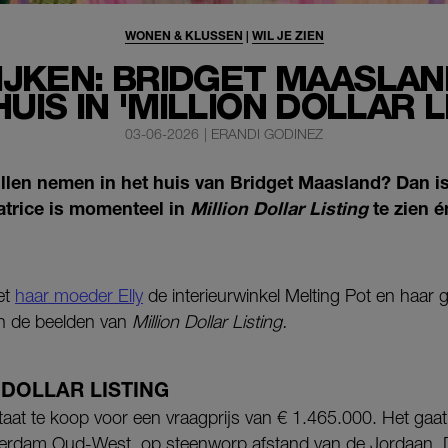
WONEN & KLUSSEN
|
WIL JE ZIEN
IJKEN: BRIDGET MAASLA
UIS IN 'MILLION DOLLAR L
03-06-2026
|
ERANDI GODINEZ
 willen nemen in het huis van Bridget Maasland? Dan is
atrice is momenteel in
Million Dollar Listing
te zien é
et
haar moeder Elly
de interieurwinkel Melting Pot en haar
 in de beelden van
Million Dollar Listing.
 DOLLAR LISTING
taat te koop voor een vraagprijs van € 1.465.000. Het gaat
terdam Oud-West, op steenworp afstand van de Jordaan. 