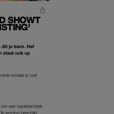
ND SHOWT
ISTING'
 dit je kans. Het
n staat ook op
 goede smaak is ook
 om een karakteristiek
De woning beschikt