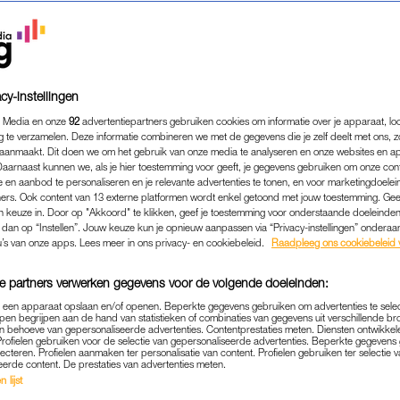
cy-instellingen
 Media en onze
92
advertentiepartners gebruiken cookies om informatie over je apparaat, lo
g te verzamelen. Deze informatie combineren we met de gegevens die je zelf deelt met ons, z
aanmaakt. Dit doen we om het gebruik van onze media te analyseren en onze websites en a
Daarnaast kunnen we, als je hier toestemming voor geeft, je gegevens gebruiken om onze con
 en aanbod te personaliseren en je relevante advertenties te tonen, en voor marketingdoele
ers. Ook content van 13 externe platformen wordt enkel getoond met jouw toestemming. Ge
gen keuze in. Door op "Akkoord" te klikken, geef je toestemming voor onderstaande doeleinden. 
k dan op “Instellen”. Jouw keuze kun je opnieuw aanpassen via “Privacy-instellingen” ondera
u’s van onze apps. Lees meer in ons privacy- en cookiebeleid.
Raadpleeg ons cookiebeleid 
e partners verwerken gegevens voor de volgende doeleinden:
p een apparaat opslaan en/of openen. Beperkte gegevens gebruiken om advertenties te sele
pen begrijpen aan de hand van statistieken of combinaties van gegevens uit verschillende br
 behoeve van gepersonaliseerde advertenties. Contentprestaties meten. Diensten ontwikkel
Profielen gebruiken voor de selectie van gepersonaliseerde advertenties. Beperkte gegeven
lecteren. Profielen aanmaken ter personalisatie van content. Profielen gebruiken ter selectie 
eerde content. De prestaties van advertenties meten.
 lijst