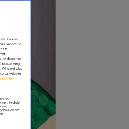
catie, browser
oals wanneer je
pps te
tent,
inden delen met
ef toestemming
Wil je niet alles
an onze websites
voor meer
cteren.
onnen. Profielen
en en
s gebruiken om
van