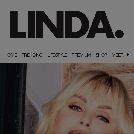
HOME
HOME
TRENDING
TRENDING
LIFESTYLE
LIFESTYLE
PREMIUM
PREMIUM
SHOP
SHOP
MEER
MEER