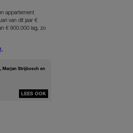
een appartement
ri van dit jaar €
an € 900.000 lag, zo
f
.
, Marjan Strijbosch en
LEES OOK