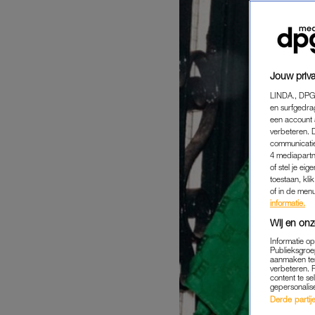
Jouw priva
LINDA., DPG
en surfgedra
een account 
verbeteren. 
communicatie
4 mediapartn
of stel je ei
toestaan, kli
of in de men
informatie.
Wij en onz
Informatie o
Publieksgroe
aanmaken ten
verbeteren. 
content te se
gepersonalis
Derde partijen