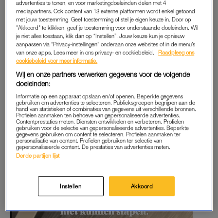
spoedeisende hulp is gebracht, om te kijken ‘of de artsen het
advertenties te tonen, en voor marketingdoeleinden delen met 4
mediapartners. Ook content van 13 externe platformen wordt enkel getoond
iets dragelijker kunnen maken’.
met jouw toestemming. Geef toestemming of stel je eigen keuze in. Door op
"Akkoord" te klikken, geef je toestemming voor onderstaande doeleinden. Wil
Elly maakte in maart in de podcast van Bridget
bekend
kanker
je niet alles toestaan, klik dan op “Instellen”. Jouw keuze kun je opnieuw
aanpassen via “Privacy-instellingen” onderaan onze websites of in de menu’s
te hebben. Destijds gaf ze aan geen behandelingen hiervoor te
van onze apps. Lees meer in ons privacy- en cookiebeleid.
Raadpleeg ons
willen ondergaan, vanwege een fobie voor overgeven.
cookiebeleid voor meer informatie.
Inmiddels heeft ze zich bedacht en sinds maart ondergaat ze
Wij en onze partners verwerken gegevens voor de volgende
behandelingen voor haar ziekte.
doeleinden:
Informatie op een apparaat opslaan en/of openen. Beperkte gegevens
gebruiken om advertenties te selecteren. Publieksgroepen begrijpen aan de
hand van statistieken of combinaties van gegevens uit verschillende bronnen.
Profielen aanmaken ten behoeve van gepersonaliseerde advertenties.
Contentprestaties meten. Diensten ontwikkelen en verbeteren. Profielen
gebruiken voor de selectie van gepersonaliseerde advertenties. Beperkte
gegevens gebruiken om content te selecteren. Profielen aanmaken ter
personalisatie van content. Profielen gebruiken ter selectie van
gepersonaliseerde content. De prestaties van advertenties meten.
Derde partijen lijst
Instellen
Akkoord