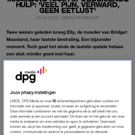
HULP: 'VEEL PIJN, VERWARD,
GEEN EETLUST'
26-05-2026
|
REDACTIE NIEUWS
Twee weken geleden kreeg Elly, de moeder van Bridget
Maasland, haar laatste bestraling. Een bijzonder
moment. Toch gaat het sinds de laatste update helaas
een stuk minder goed met haar.
Dat deelt de presentatrice in haar Instagram Stories.
MOEDER VAN BRIDGET MAASLAND
NAAR SPOEDEISENDE HULP
Jouw privacy-instellingen
‘Het gaat helaas helemaal niet goed met mama sinds mijn
LINDA., DPG Media en onze
92
advertentiepartners gebruiken cookies om
informatie over je apparaat, locatie, browser en surfgedrag te verzamelen.
laatste update van een week geleden. Ze heeft veel pijn, is
Deze informatie combineren we met de gegevens die je zelf deelt met ons,
verward, misselijk, slaapt nauwelijks en heeft geen eetlust.’
zoals wanneer je een account aanmaakt. Dit doen we om het gebruik van onze
media te analyseren en onze websites en apps te verbeteren. Daarnaast
kunnen we, als je hier toestemming voor geeft, je gegevens gebruiken om onze
Bridget laat weten dat haar moeder inmiddels naar de
content, communicatie en aanbod te personaliseren en je relevante