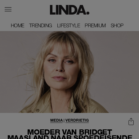
HOME
HOME
TRENDING
TRENDING
LIFESTYLE
LIFESTYLE
PREMIUM
PREMIUM
SHOP
SHOP
MEDIA
|
VERDRIETIG
MOEDER VAN BRIDGET
MAASLAND NAAR SPOEDEISENDE