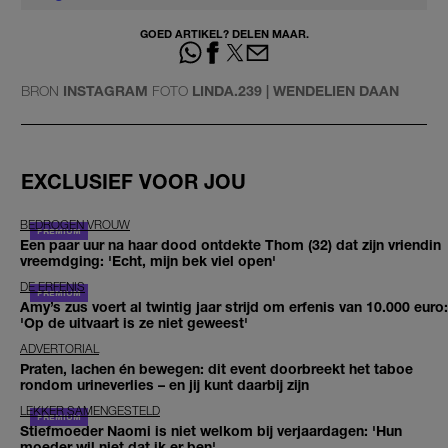
GOED ARTIKEL? DELEN MAAR.
BRON
INSTAGRAM
FOTO
LINDA.239 | WENDELIEN DAAN
EXCLUSIEF VOOR JOU
BEDROGEN VROUW
Een paar uur na haar dood ontdekte Thom (32) dat zijn vriendin
vreemdging: 'Echt, mijn bek viel open'
DE ERFENIS
Amy’s zus voert al twintig jaar strijd om erfenis van 10.000 euro:
'Op de uitvaart is ze niet geweest'
ADVERTORIAL
Praten, lachen én bewegen: dit event doorbreekt het taboe
rondom urineverlies – en jij kunt daarbij zijn
LEKKER SAMENGESTELD
Stiefmoeder Naomi is niet welkom bij verjaardagen: 'Hun
moeder wil niet dat ik er ben'