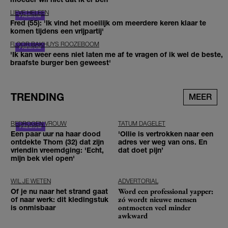
LIEVE HELEEN
Fred (55): 'Ik vind het moeilijk om meerdere keren klaar te
komen tijdens een vrijpartij'
FLOOR BAKHUYS ROOZEBOOM
'Ik kan weer eens niet laten me af te vragen of ik wel de beste,
braafste burger ben geweest'
TRENDING
MEER
BEDROGEN VROUW
TATUM DAGELET
Een paar uur na haar dood
'Ollie is vertrokken naar een
ontdekte Thom (32) dat zijn
adres ver weg van ons. En
vriendin vreemdging: 'Echt,
dat doet pijn’
mijn bek viel open'
WIL JE WETEN
ADVERTORIAL
Word een professional yapper:
Of je nu naar het strand gaat
zó wordt nieuwe mensen
of naar werk: dit kledingstuk
ontmoeten veel minder
is onmisbaar
awkward