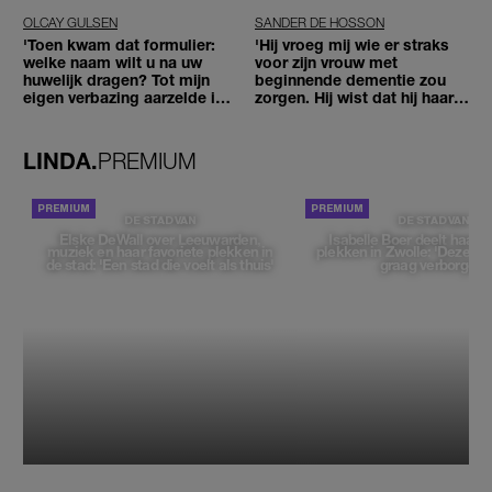
OLCAY GULSEN
SANDER DE HOSSON
'Toen kwam dat formulier:
'Hij vroeg mij wie er straks
welke naam wilt u na uw
voor zijn vrouw met
huwelijk dragen? Tot mijn
beginnende dementie zou
eigen verbazing aarzelde ik
zorgen. Hij wist dat hij haar
geen moment'
zou moeten loslaten'
LINDA.
PREMIUM
DE STAD VAN
DE STAD VAN
Elske DeWall over Leeuwarden,
Isabelle Boer deelt haar f
muziek en haar favoriete plekken in
plekken in Zwolle: 'Deze pl
de stad: 'Een stad die voelt als thuis'
graag verborgen'