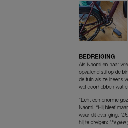
BEDREIGING
Als Naomi en haar vri
opvallend stil op de b
de tuin als ze ineens
wel doorhebben wat er
“Echt een enorme goze
Naomi. “Hij bleef maar
waar dit over ging. ‘
Don
hij te dreigen: ‘
I’ll giv