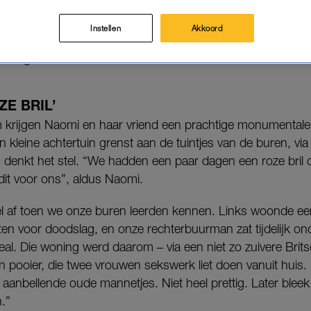
 hun samenwonende leven, tót ze aan weerszijden cr
Instellen
Akkoord
eilig”, vertelt ze aan LINDA.nl.
ZE BRIL’
m krijgen Naomi en haar vriend een prachtige monumentale
kleine achtertuin grenst aan de tuintjes van de buren, via
 denkt het stel. “We hadden een paar dagen een roze bril 
it voor ons”, aldus Naomi.
snel af toen we onze buren leerden kennen. Links woonde e
zeten voor doodslag, en onze rechterbuurman zat tijdelijk
eal. Die woning werd daarom – via een niet zo zuivere Bri
 pooier, die twee vrouwen sekswerk liet doen vanuit huis.
l aanbellende oude mannetjes. Niet heel prettig. Later ble
.”