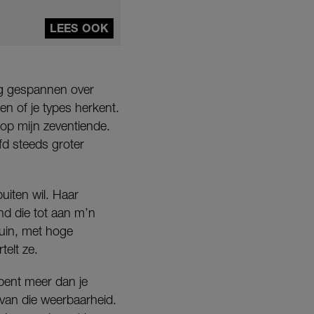
LEES OOK
ang gespannen over
en of je types herkent.
op mijn zeventiende.
fd steeds groter
uiten wil. Haar
d die tot aan m’n
uin, met hoge
telt ze.
 bent meer dan je
 van die weerbaarheid.