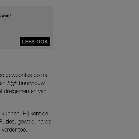
ppen'
LEES OOK
nde gewoontes op na.
een
high
buurvrouw
tot dreigementen van
 kunnen. Hij kent de
 Ruzies, geweld, harde
verder toe.