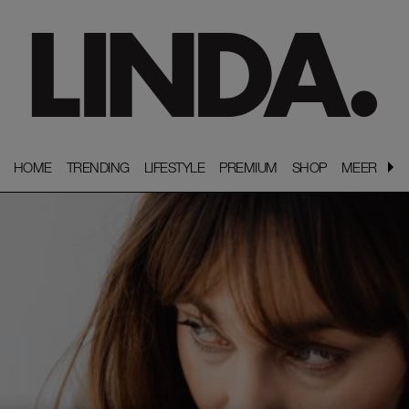
HOME
HOME
TRENDING
TRENDING
LIFESTYLE
LIFESTYLE
PREMIUM
PREMIUM
SHOP
SHOP
MEER
MEER