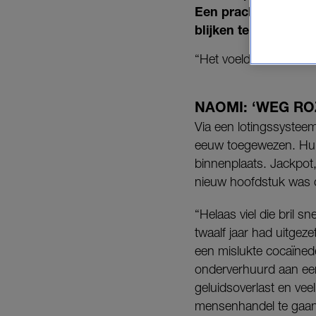
Een prachtstart van
blijken te hebben.
“Het voelde extreem onv
NAOMI: ‘WEG RO
Via een lotingssystee
eeuw toegewezen. Hun 
binnenplaats. Jackpot,
nieuw hoofdstuk was d
“Helaas viel die bril 
twaalf jaar had uitge
een mislukte cocaïned
onderverhuurd aan een
geluidsoverlast en vee
mensenhandel te gaan