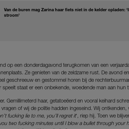
Van de buren mag Zarina haar fiets niet in de kelder opladen: 
stroom'
end op een donderdagavond terugkomen van een verjaardag
innenplaats. Ze genieten van de zeldzame rust. De avond erna
 veel geschreeuw en gestommel horen bij de rechterbuurma
 speelt staat er een onbekende, woedende man aan hun tu
r. Gemillimeterd haar, getatoeëerd en vooral keihard schr
 vragen of wij de politie hadden ingeseind. Wij ontkenden
’t fucking lie to me, you’ll regret it
‘, riep hij. Toen we bli
e you two fucking minutes until I blow a bullet through your 