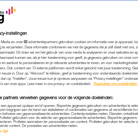
cy-instellingen
 Media en onze
92
advertentiepartners gebruiken cookies om informatie over je apparaat, lo
g te verzamelen. Deze informatie combineren we met de gegevens die je zelf deelt met ons, z
aanmaakt. Dit doen we om het gebruik van onze media te analyseren en onze websites en a
Daarnaast kunnen we, als je hier toestemming voor geeft, je gegevens gebruiken om onze con
 en aanbod te personaliseren en je relevante advertenties te tonen, en voor marketingdoele
ers. Ook content van 13 externe platformen wordt enkel getoond met jouw toestemming. Ge
gen keuze in. Door op "Akkoord" te klikken, geef je toestemming voor onderstaande doeleinden. 
k dan op “Instellen”. Jouw keuze kun je opnieuw aanpassen via “Privacy-instellingen” ondera
WONEN & KLUSSEN
|
INTERVIEW
u’s van onze apps. Lees meer in ons privacy- en cookiebeleid.
Raadpleeg ons cookiebeleid 
0) HAD EEN PRACHTHUIS,
e partners verwerken gegevens voor de volgende doeleinden:
ELE BUREN: 'OP DE BINNE
p een apparaat opslaan en/of openen. Beperkte gegevens gebruiken om advertenties te sele
WERD GEDEALD'
pen begrijpen aan de hand van statistieken of combinaties van gegevens uit verschillende br
 behoeve van gepersonaliseerde advertenties. Contentprestaties meten. Diensten ontwikkel
Profielen gebruiken voor de selectie van gepersonaliseerde advertenties. Beperkte gegeven
02-08-2026
|
ELLEN HENSBERGEN
lecteren. Profielen aanmaken ter personalisatie van content. Profielen gebruiken ter selectie 
eerde content. De prestaties van advertenties meten.
 lijst
t in april 2020 met haar vriend naar een charmant, m