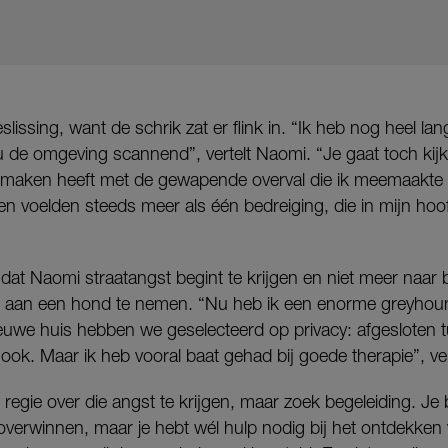
slissing, want de schrik zat er flink in. “Ik heb nog heel l
u de omgeving scannend”, vertelt Naomi. “Je gaat toch kijk
e maken heeft met de gewapende overval die ik meemaakte 
n voelden steeds meer als één bedreiging, die in mijn hoo
 dat Naomi straatangst begint te krijgen en niet meer naar b
r aan een hond te nemen. “Nu heb ik een enorme greyhoun
uwe huis hebben we geselecteerd op privacy: afgesloten t
 ook. Maar ik heb vooral baat gehad bij goede therapie”, ver
e regie over die angst te krijgen, maar zoek begeleiding. Je
overwinnen, maar je hebt wél hulp nodig bij het ontdekken