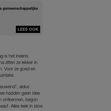
'Is gemeenschappelijke
LEES OOK
 is het ineens
 zitten ze lekker in
n. Voor ze goed en
intafel.
eeuwend”, aldus
, we hadden geen idee
jven ontkennen, begon
head
‘. Alles leek in slow