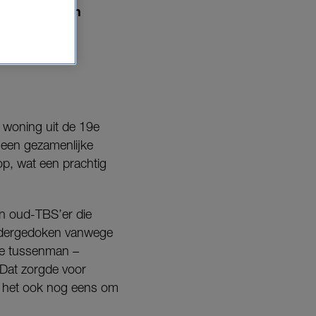
iminele buren
 woning uit de 19e
 een gezamenlijke
op, wat een prachtig
en oud-TBS’er die
 ondergedoken vanwege
tse tussenman –
 Dat zorgde voor
ek het ook nog eens om