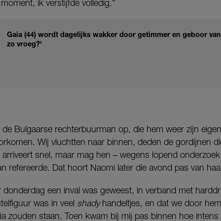
moment, ik verstijfde volledig.”
Gaia (44) wordt dagelijks wakker door getimmer en geboor va
zo vroeg?'
e Bulgaarse rechterbuurman op, die hem weer zijn eigen 
oorkomen. Wij vluchtten naar binnen, deden de gordijnen dich
e arriveert snel, maar mag hen – wegens lopend onderzoek –
an refereerde. Dat hoort Naomi later die avond pas van haa
 er donderdag een inval was geweest, in verband met hard
telfiguur was in veel
shady
handeltjes, en dat we door hem
ia zouden staan. Toen kwam bij mij pas binnen hoe intens 