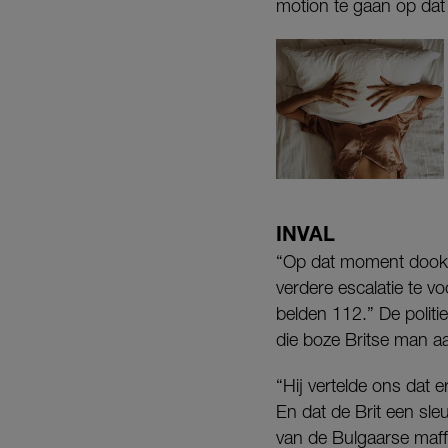
motion te gaan op dat 
INVAL
“Op dat moment dook d
verdere escalatie te v
belden 112.” De politi
die boze Britse man a
“Hij vertelde ons dat
En dat de Brit een sleu
van de Bulgaarse maff