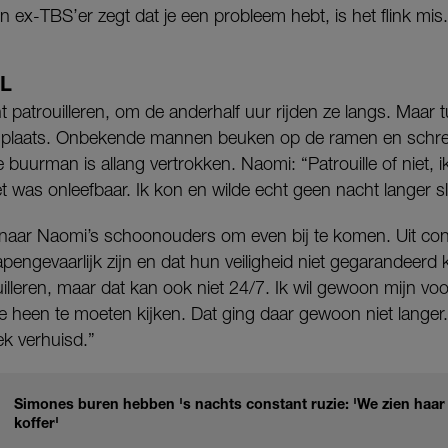
n ex-TBS’er zegt dat je een probleem hebt, is het flink mis.
L
acht patrouilleren, om de anderhalf uur rijden ze langs. Maa
 plaats. Onbekende mannen beuken op de ramen en schr
e buurman is allang vertrokken. Naomi: “Patrouille of niet, 
et was onleefbaar. Ik kon en wilde echt geen nacht langer sl
 naar Naomi’s schoonouders om even bij te komen. Uit cont
apengevaarlijk zijn en dat hun veiligheid niet gegarandeerd 
rouilleren, maar dat kan ook niet 24/7. Ik wil gewoon mijn v
heen te moeten kijken. Dat ging daar gewoon niet langer
k verhuisd.”
Simones buren hebben 's nachts constant ruzie: 'We zien haa
koffer'