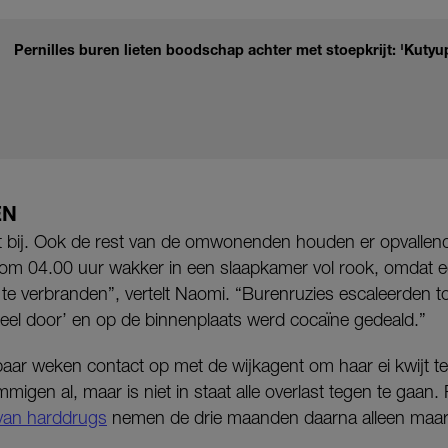
Pernilles buren lieten boodschap achter met stoepkrijt: 'Kutyu
EN
niet bij. Ook de rest van de omwonenden houden er opvalle
om 04.00 uur wakker in een slaapkamer vol rook, omdat 
 te verbranden”, vertelt Naomi. “Burenruzies escaleerden 
e keel door’ en op de binnenplaats werd cocaïne gedeald.”
ar weken contact op met de wijkagent om haar ei kwijt te
migen al, maar is niet in staat alle overlast tegen te gaan.
 van harddrugs
nemen de drie maanden daarna alleen maar 