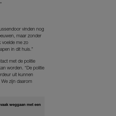
”
r tussendoor vinden nog
eeuwen, maar zonder
ik voelde me zo
apen in dit huis.”
act met de politie
kan worden. “De politie
oordeur uit kunnen
. We zijn daarom
r vaak weggaan met een