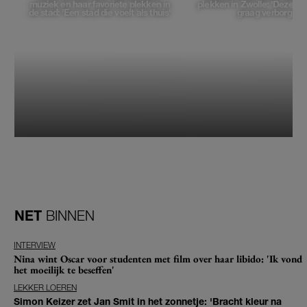
muziek en haar favoriete plekken in
plekken in Zwolle: 'Deze pl
de stad: 'Een stad die voelt als thuis'
graag verborgen'
NET
BINNEN
INTERVIEW
Nina wint Oscar voor studenten met film over haar libido: 'Ik vond
het moeilijk te beseffen'
LEKKER LOEREN
Simon Keizer zet Jan Smit in het zonnetje: 'Bracht kleur na