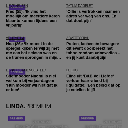
LIEVE HELEEN
TATUM DAGELET
Fred (55): 'Ik vind het
'Ollie is vertrokken naar een
moeilijk om meerdere keren
adres ver weg van ons. En
klaar te komen tijdens een
dat doet pijn’
vrijpartij'
VRIJPARTIJ
ADVERTORIAL
Noa (26): 'Ik moest in de
Praten, lachen én bewegen:
spiegel kijken terwijl zij met
dit event doorbreekt het
me aan het seksen was en
taboe rondom urineverlies –
de tranen sprongen in mijn
en jij kunt daarbij zijn
ogen'
LEKKER SAMENGESTELD
HEFTIG
Stiefmoeder Naomi is niet
Eline uit 'B&B Vol Liefde'
welkom bij verjaardagen:
verloor haar vriend bij
'Hun moeder wil niet dat ik
liquidatie: 'Een beeld dat op
er ben'
je netvlies blijft'
LINDA.
PREMIUM
DE STAD VAN
DE STAD VAN
Elske DeWall over Leeuwarden,
Isabelle Boer deelt haar f