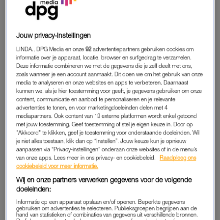
kennen we nog)
Jouw privacy-instellingen
VIDEO
LINDA., DPG Media en onze
92
advertentiepartners gebruiken cookies om
In de video – gemaakt door Lisette Lubbers – die Kim deelt is
informatie over je apparaat, locatie, browser en surfgedrag te verzamelen.
Deze informatie combineren we met de gegevens die je zelf deelt met ons,
te zien dat ze net is bevallen van zoontje Youp. De
zoals wanneer je een account aanmaakt. Dit doen we om het gebruik van onze
gelukshormonen spatten van het scherm, en wij zijn blij dat we
media te analyseren en onze websites en apps te verbeteren. Daarnaast
kunnen we, als je hier toestemming voor geeft, je gegevens gebruiken om onze
mogen meegenieten.
content, communicatie en aanbod te personaliseren en je relevante
advertenties te tonen, en voor marketingdoeleinden delen met 4
https://www.instagram.com/p/BjYEg_hBDlD/?taken-
mediapartners. Ook content van 13 externe platformen wordt enkel getoond
met jouw toestemming. Geef toestemming of stel je eigen keuze in. Door op
by=kimkotter
"Akkoord" te klikken, geef je toestemming voor onderstaande doeleinden. Wil
je niet alles toestaan, klik dan op “Instellen”. Jouw keuze kun je opnieuw
GOED ARTIKEL? DELEN MAAR.
aanpassen via “Privacy-instellingen” onderaan onze websites of in de menu’s
van onze apps. Lees meer in ons privacy- en cookiebeleid.
Raadpleeg ons
cookiebeleid voor meer informatie.
Wij en onze partners verwerken gegevens voor de volgende
doeleinden:
EXCLUSIEF VOOR JOU
Informatie op een apparaat opslaan en/of openen. Beperkte gegevens
gebruiken om advertenties te selecteren. Publieksgroepen begrijpen aan de
hand van statistieken of combinaties van gegevens uit verschillende bronnen.