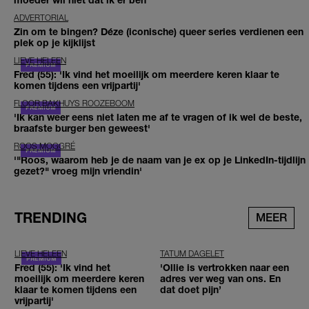
ADVERTORIAL
Zin om te bingen? Déze (iconische) queer series verdienen een
plek op je kijklijst
LIEVE HELEEN
Fred (55): 'Ik vind het moeilijk om meerdere keren klaar te
komen tijdens een vrijpartij'
FLOOR BAKHUYS ROOZEBOOM
'Ik kan weer eens niet laten me af te vragen of ik wel de beste,
braafste burger ben geweest'
ROOS MOGGRÉ
'"Roos, waarom heb je de naam van je ex op je LinkedIn-tijdlijn
gezet?" vroeg mijn vriendin'
TRENDING
MEER
LIEVE HELEEN
TATUM DAGELET
Fred (55): 'Ik vind het
'Ollie is vertrokken naar een
moeilijk om meerdere keren
adres ver weg van ons. En
klaar te komen tijdens een
dat doet pijn’
vrijpartij'