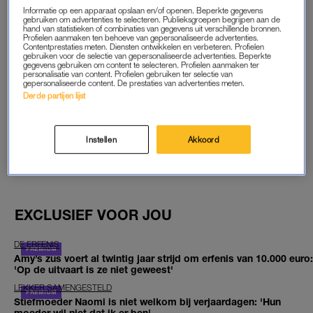
Informatie op een apparaat opslaan en/of openen. Beperkte gegevens
START GRATIS MAAND
gebruiken om advertenties te selecteren. Publieksgroepen begrijpen aan de
hand van statistieken of combinaties van gegevens uit verschillende bronnen.
Profielen aanmaken ten behoeve van gepersonaliseerde advertenties.
Contentprestaties meten. Diensten ontwikkelen en verbeteren. Profielen
Daarna €5,95 per maand
gebruiken voor de selectie van gepersonaliseerde advertenties. Beperkte
gegevens gebruiken om content te selecteren. Profielen aanmaken ter
personalisatie van content. Profielen gebruiken ter selectie van
Al abonnee? Log in
gepersonaliseerde content. De prestaties van advertenties meten.
Derde partijen lijst
Instellen
Akkoord
GOED ARTIKEL? DELEN MAAR.
EXCLUSIEF VOOR JOU
DE ERFENIS
Amy’s zus voert al twintig jaar strijd om erfenis van 10.000 euro:
'Op de uitvaart is ze niet geweest'
LEKKER SAMENGESTELD
Stiefmoeder Naomi is niet welkom bij verjaardagen: 'Hun
moeder wil niet dat ik er ben'