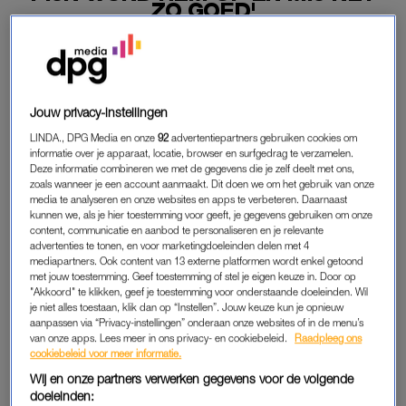
ZO GOED'
28-12-2025
|
MARITH IEDEMA
PREMIUM
Jouw privacy-instellingen
LEES VERDER MET
LINDA., DPG Media en onze
92
advertentiepartners gebruiken cookies om
informatie over je apparaat, locatie, browser en surfgedrag te verzamelen.
PREMIUM
Deze informatie combineren we met de gegevens die je zelf deelt met ons,
zoals wanneer je een account aanmaakt. Dit doen we om het gebruik van onze
media te analyseren en onze websites en apps te verbeteren. Daarnaast
kunnen we, als je hier toestemming voor geeft, je gegevens gebruiken om onze
Krijg onbeperkt toegang tot alle
content, communicatie en aanbod te personaliseren en je relevante
artikelen
advertenties te tonen, en voor marketingdoeleinden delen met 4
mediapartners. Ook content van 13 externe platformen wordt enkel getoond
Lees LINDA.magazine online
met jouw toestemming. Geef toestemming of stel je eigen keuze in. Door op
"Akkoord" te klikken, geef je toestemming voor onderstaande doeleinden. Wil
je niet alles toestaan, klik dan op “Instellen”. Jouw keuze kun je opnieuw
Geniet van te gekke winacties en
aanpassen via “Privacy-instellingen” onderaan onze websites of in de menu’s
lekkere puzzels
van onze apps. Lees meer in ons privacy- en cookiebeleid.
Raadpleeg ons
cookiebeleid voor meer informatie.
Maandelijks opzegbaar
Wij en onze partners verwerken gegevens voor de volgende
doeleinden: