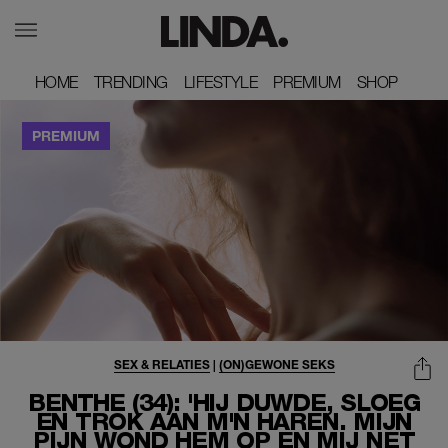
HOME
HOME
TRENDING
TRENDING
LIFESTYLE
LIFESTYLE
PREMIUM
PREMIUM
SHOP
SHOP
SEX & RELATIES
|
(ON)GEWONE SEKS
BENTHE (34): 'HIJ DUWDE, SLOEG
EN TROK AAN M'N HAREN. MIJN
PIJN WOND HEM OP EN MIJ NET