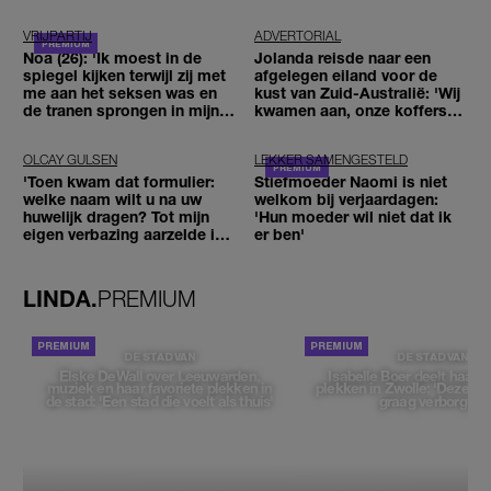
VRIJPARTIJ
ADVERTORIAL
Noa (26): 'Ik moest in de
Jolanda reisde naar een
spiegel kijken terwijl zij met
afgelegen eiland voor de
me aan het seksen was en
kust van Zuid-Australië: 'Wij
de tranen sprongen in mijn
kwamen aan, onze koffers
ogen'
niet'
OLCAY GULSEN
LEKKER SAMENGESTELD
'Toen kwam dat formulier:
Stiefmoeder Naomi is niet
welke naam wilt u na uw
welkom bij verjaardagen:
huwelijk dragen? Tot mijn
'Hun moeder wil niet dat ik
eigen verbazing aarzelde ik
er ben'
geen moment'
LINDA.
PREMIUM
DE STAD VAN
DE STAD VAN
Elske DeWall over Leeuwarden,
Isabelle Boer deelt haar f
muziek en haar favoriete plekken in
plekken in Zwolle: 'Deze pl
de stad: 'Een stad die voelt als thuis'
graag verborgen'