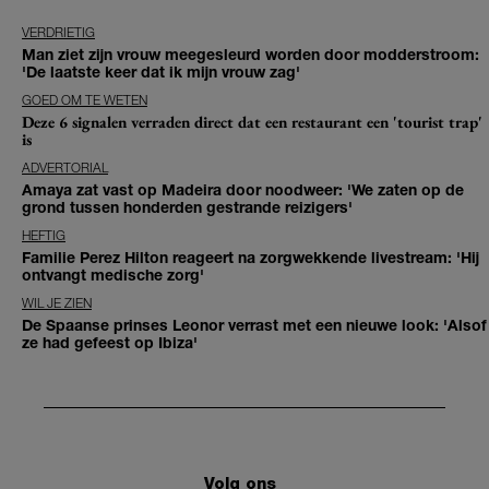
VERDRIETIG
Man ziet zijn vrouw meegesleurd worden door modderstroom:
'De laatste keer dat ik mijn vrouw zag'
GOED OM TE WETEN
Deze 6 signalen verraden direct dat een restaurant een 'tourist trap'
is
ADVERTORIAL
Amaya zat vast op Madeira door noodweer: 'We zaten op de
grond tussen honderden gestrande reizigers'
HEFTIG
Familie Perez Hilton reageert na zorgwekkende livestream: 'Hij
ontvangt medische zorg'
WIL JE ZIEN
De Spaanse prinses Leonor verrast met een nieuwe look: 'Alsof
ze had gefeest op Ibiza'
Volg ons