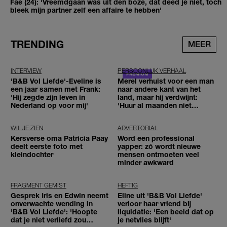
Fae (24): 'Vreemdgaan was uit den boze, dat deed je niet, toch
bleek mijn partner zelf een affaire te hebben'
TRENDING
MEER
INTERVIEW
PERSOONLIJK VERHAAL
'B&B Vol Liefde'-Eveline is
Merel verhuist voor een man
een jaar samen met Frank:
naar andere kant van het
'Hij zegde zijn leven in
land, maar hij verdwijnt:
Nederland op voor mij'
'Huur al maanden niet
betaald'
WIL JE ZIEN
ADVERTORIAL
Kersverse oma Patricia Paay
Word een professional
deelt eerste foto met
yapper: zó wordt nieuwe
kleindochter
mensen ontmoeten veel
minder awkward
FRAGMENT GEMIST
HEFTIG
Gesprek Iris en Edwin neemt
Eline uit 'B&B Vol Liefde'
onverwachte wending in
verloor haar vriend bij
'B&B Vol Liefde': 'Hoopte
liquidatie: 'Een beeld dat op
dat je niet verliefd zou
je netvlies blijft'