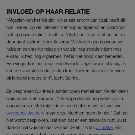
INVLOED OP HAAR RELATIE
“Afgezien van het feit dat ik hier zelf enorm van baal, heeft dit
ook invloed op de intimiteit met mijn echtgenoot en daardoor
ook op onze relatie”, deelt ze. “Als hij het maar niet buiten de
deur gaat zoeken, denk ik soms. We lopen geen gevaar, we
hebben een sterke relatie en we zijn nog steeds intiem met
elkaar. Ik heb nog orgasmes, het is niet dood daar beneden.
Eén vinger kan net, maar een tweede vinger wordt al lastig. Ik
kan me voorstellen dat je dan kunt denken: ik steek ‘m even
bij iemand anders erin”, lacht Quirine.
Ze bespreken Quirines klachten open met elkaar. Verder deelt
Quirine het met niemand. “De enige die het nog weet is mijn
jongere zusje. Met mijn vriendinnen hebben we het wel over
overgangsklachten
, maar deze klachten noem ik niet.” Dat het
niet wordt besproken, laat zien dat er een taboe op rust. Juist
daarom wil Quirine haar verhaal delen. “Ik las
dit artikel
van
jullie en dacht: ik heb ook zo’n verhaal waar weinig over