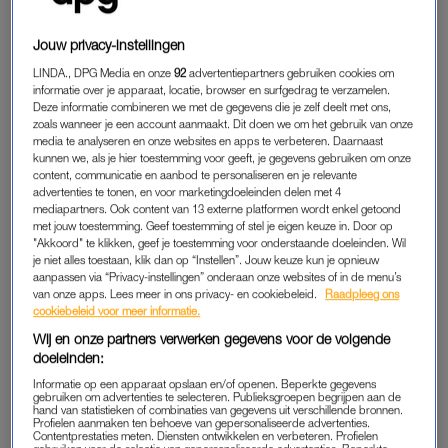
meer kunnen hebben. Het zweet breekt me dan echt uit van
de pijn. Het past niet meer en het voelt alsof er mesjes in
Jouw privacy-instellingen
worden gestoken. De huid scheurt en gaat bloeden.
LINDA., DPG Media en onze
92
advertentiepartners gebruiken cookies om
informatie over je apparaat, locatie, browser en surfgedrag te verzamelen.
Af en toe proberen we het, in de hoop dat het misschien over
Deze informatie combineren we met de gegevens die je zelf deelt met ons,
is, maar nee. De intimiteit is er nog steeds, maar de ‘uiterste
zoals wanneer je een account aanmaakt. Dit doen we om het gebruik van onze
media te analyseren en onze websites en apps te verbeteren. Daarnaast
vorm’ daarvan – seks door penetratie – kunnen we niet meer
kunnen we, als je hier toestemming voor geeft, je gegevens gebruiken om onze
hebben. Dat stukje mist. Ik vind het zelf niet leuk, maar ik vind
content, communicatie en aanbod te personaliseren en je relevante
advertenties te tonen, en voor marketingdoeleinden delen met 4
het nog vervelender voor mijn man. Het is niet meer zoals het
mediapartners. Ook content van 13 externe platformen wordt enkel getoond
was.”
met jouw toestemming. Geef toestemming of stel je eigen keuze in. Door op
"Akkoord" te klikken, geef je toestemming voor onderstaande doeleinden. Wil
je niet alles toestaan, klik dan op “Instellen”. Jouw keuze kun je opnieuw
aanpassen via “Privacy-instellingen” onderaan onze websites of in de menu’s
Fabia (30) over vaginisme:
van onze apps. Lees meer in ons privacy- en cookiebeleid.
Raadpleeg ons
'Mijn vagina blokkeerde alles:
cookiebeleid voor meer informatie.
tampon, vinger, álles'
Wij en onze partners verwerken gegevens voor de volgende
doeleinden:
LEES OOK
Informatie op een apparaat opslaan en/of openen. Beperkte gegevens
gebruiken om advertenties te selecteren. Publieksgroepen begrijpen aan de
hand van statistieken of combinaties van gegevens uit verschillende bronnen.
Profielen aanmaken ten behoeve van gepersonaliseerde advertenties.
Contentprestaties meten. Diensten ontwikkelen en verbeteren. Profielen
TIPS VAN DE HUISARTS EN