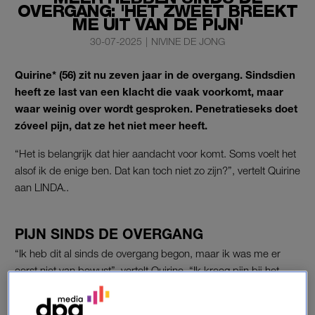
OVERGANG: 'HET ZWEET BREEKT
ME UIT VAN DE PIJN'
30-07-2025
|
NIVINE DE JONG
Quirine* (56) zit nu zeven jaar in de overgang. Sindsdien
heeft ze last van een klacht die vaak voorkomt, maar
waar weinig over wordt gesproken. Penetratieseks doet
zóveel pijn, dat ze het niet meer heeft.
“Het is belangrijk dat hier aandacht voor komt. Soms voelt het
alsof ik de enige ben. Dat kan toch niet zo zijn?”, vertelt Quirine
aan LINDA..
PIJN SINDS DE OVERGANG
“Ik heb dit al sinds de overgang begon, maar ik was me er
eerst niet van bewust”, vertelt Quirine. “Ik kreeg pijn bij het
vrijen, maar dacht dat het wel weg zou gaan. Totdat het een
dusdanige vorm aannam dat we geen geslachtsgemeenschap