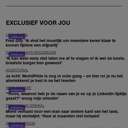
EXCLUSIEF VOOR JOU
LIEVE HELEEN
Fred (55): 'Ik vind het moeilijk om meerdere keren klaar te
komen tijdens een vrijpartij'
FLOOR BAKHUYS ROOZEBOOM
'Ik kan weer eens niet laten me af te vragen of ik wel de beste,
braafste burger ben geweest'
ADVERTORIAL
Ja écht: WorldPride is nog in volle gang – en hier rol je nu het
allerlekkerst je bed in na het feesten
ROOS MOGGRÉ
'"Roos, waarom heb je de naam van je ex op je LinkedIn-tijdlijn
gezet?" vroeg mijn vriendin'
PERSOONLIJK VERHAAL
Merel verhuist voor een man naar andere kant van het land,
maar hij verdwijnt: 'Huur al maanden niet betaald'
VERLATEN VROUW