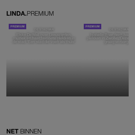
worden'
LINDA.
PREMIUM
DE STAD VAN
DE STAD VAN
Elske DeWall over Leeuwarden,
Isabelle Boer deelt haar f
muziek en haar favoriete plekken in
plekken in Zwolle: 'Deze pl
de stad: 'Een stad die voelt als thuis'
graag verborgen'
NET
BINNEN