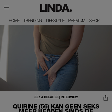
HOME
HOME
TRENDING
TRENDING
LIFESTYLE
LIFESTYLE
PREMIUM
PREMIUM
SHOP
SHOP
SEX & RELATIES
|
INTERVIEW
QUIRINE (56) KAN GEEN SEKS
MEER HEBBEN SINDS DE