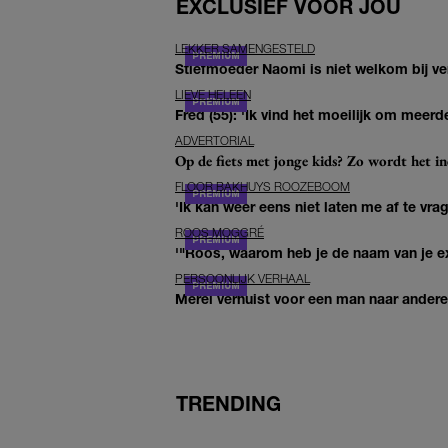
EXCLUSIEF VOOR JOU
LEKKER SAMENGESTELD
Stiefmoeder Naomi is niet welkom bij ver
LIEVE HELEEN
Fred (55): 'Ik vind het moeilijk om meerde
ADVERTORIAL
Op de fiets met jonge kids? Zo wordt het in
FLOOR BAKHUYS ROOZEBOOM
'Ik kan weer eens niet laten me af te vr
ROOS MOGGRÉ
'"Roos, waarom heb je de naam van je ex 
PERSOONLIJK VERHAAL
Merel verhuist voor een man naar andere 
TRENDING