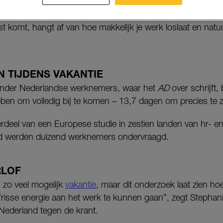
n kom je eigenlijk écht tot rust?
st komt, hangt af van hoe makkelijk je werk loslaat en natuu
 TIJDENS VAKANTIE
onder Nederlandse werknemers, waar het
AD
over schrijft,
en om volledig bij te komen – 13,7 dagen om precies te zi
deel van een Europese studie in zestien landen van hr- en 
d werden duizend werknemers ondervraagd.
RLOF
n zo veel mogelijk
vakantie
, maar dit onderzoek laat zien h
isse energie aan het werk te kunnen gaan”, zegt Stephanie
Nederland tegen de krant.