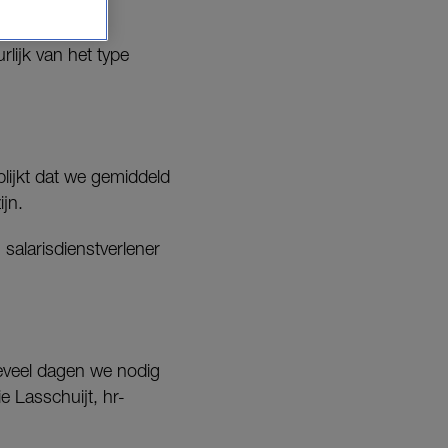
rlijk van het type
 blijkt dat we gemiddeld
jn.
salarisdienstverlener
oeveel dagen we nodig
 Lasschuijt, hr-