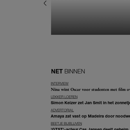
NET
BINNEN
INTERVIEW
Nina wint Oscar voor studenten met film ove
LEKKER LOEREN
Simon Keizer zet Jan Smit in het zonnetje
ADVERTORIAL
Amaya zat vast op Madeira door noodwee
BEETJE BIJBLIJVEN
'GTST'-acteur Cas Jansen deelt geheim ac