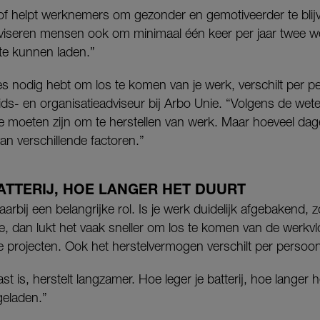
of helpt werknemers om gezonder en gemotiveerder te blijv
viseren mensen ook om minimaal één keer per jaar twee wek
te kunnen laden.”
ies nodig hebt om los te komen van je werk, verschilt per p
ids- en organisatieadviseur bij Arbo Unie. “Volgens de we
e moeten zijn om te herstellen van werk. Maar hoeveel da
van verschillende factoren.”
ATTERIJ, HOE LANGER HET DUURT
arbij een belangrijke rol. Is je werk duidelijk afgebakend, z
rie, dan lukt het vaak sneller om los te komen van de werkv
 projecten. Ook het herstelvermogen verschilt per persoon
st is, herstelt langzamer. Hoe leger je batterij, hoe langer 
geladen.”