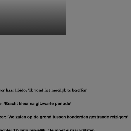
MONIQUE KLEMANN
r haar libido: 'Ik vond het moeilijk te beseffen'
: 'Bracht kleur na gitzwarte periode'
r: 'We zaten op de grond tussen honderden gestrande reizigers'
hter 17-jarig huwelijk: 'Je moet elkaar vrijlaten'