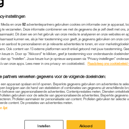
cy-instellingen
 Media en onze
92
advertentiepartners gebruiken cookies om informatie over je apparaat, lo
g te verzamelen. Deze informatie combineren we met de gegevens die je zelf deelt met ons, z
aanmaakt. Dit doen we om het gebruik van onze media te analyseren en onze websites en a
Daarnaast kunnen we, als je hier toestemming voor geeft, je gegevens gebruiken om onze con
 en aanbod te personaliseren en je relevante advertenties te tonen, en voor marketingdoele
ers. Ook content van 13 externe platformen wordt enkel getoond met jouw toestemming. Ge
gen keuze in. Door op "Akkoord" te klikken, geef je toestemming voor onderstaande doeleinden. 
k dan op “Instellen”. Jouw keuze kun je opnieuw aanpassen via “Privacy-instellingen” ondera
u’s van onze apps. Lees meer in ons privacy- en cookiebeleid.
Raadpleeg ons cookiebeleid 
EVEN WEG
|
WIL JE WETEN
e partners verwerken gegevens voor de volgende doeleinden:
EEL DAGEN VAKANTIE KOM
p een apparaat opslaan en/of openen. Beperkte gegevens gebruiken om advertenties te sele
pen begrijpen aan de hand van statistieken of combinaties van gegevens uit verschillende br
 behoeve van gepersonaliseerde advertenties. Contentprestaties meten. Diensten ontwikkel
 RUST? DIT ZEGGEN EXP
Profielen gebruiken voor de selectie van gepersonaliseerde advertenties. Beperkte gegeven
lecteren. Profielen aanmaken ter personalisatie van content. Profielen gebruiken ter selectie 
eerde content. De prestaties van advertenties meten.
06-07-2026
|
REDACTIE NIEUWS
 lijst
en maar: in een deel van Nederland is de vakantie be
Griekse eilanden, de ander kiest voor twee weken kl
Instellen
Akkoord