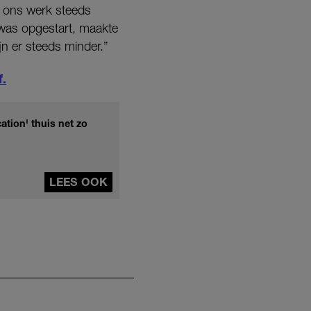
 ons werk steeds
r was opgestart, maakte
jn er steeds minder.”
f.
ation' thuis net zo
LEES OOK