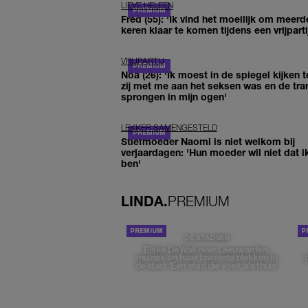
LIEVE HELEEN
Fred (55): 'Ik vind het moeilijk om meerd
keren klaar te komen tijdens een vrijparti
VRIJPARTIJ
Noa (26): 'Ik moest in de spiegel kijken t
zij met me aan het seksen was en de tra
sprongen in mijn ogen'
LEKKER SAMENGESTELD
Stiefmoeder Naomi is niet welkom bij
verjaardagen: 'Hun moeder wil niet dat i
ben'
LINDA.
PREMIUM
DE STAD VAN
Elske DeWall over Leeuwarden,
muziek en haar favoriete plekken in
de stad: 'Een stad die voelt als thuis'