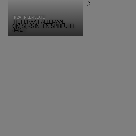
‘IK ZAT IN EEN SEKTE’
‘HET DRAAIT ALLEMAAL
OM SEKS IN EEN SPIRITUEEL 
JASJE’