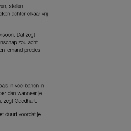
en, stellen
en achter elkaar vrij
ersoon. Dat zegt
tenschap zou acht
gen iemand precies
oals in veel banen in
loer dan wanneer je
, zegt Goedhart.
het duurt voordat je