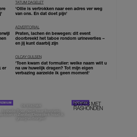
TATUM DAGELET
ere
'Ollie is vertrokken naar een adres ver weg
j'
van ons. En dat doet pijn’
ADVERTORIAL
erwijl
Praten, lachen én bewegen: dit event
nen
doorbreekt het taboe rondom urineverlies –
en jij kunt daarbij zijn
OLCAY GULSEN
'Toen kwam dat formulier: welke naam wilt u
k er
na uw huwelijk dragen? Tot mijn eigen
verbazing aarzelde ik geen moment'
EXPATS MET
STOM!
DE STAD VAN
RASHONDEN
Isabelle Boer deelt haar favoriete
plekken in Zwolle: 'Deze plek houd ik
graag verborgen'