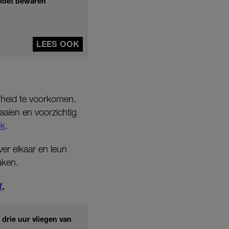
 moet bewaren
LEES OOK
jfheid te voorkomen.
raaien en voorzichtig
ek
.
ver elkaar en leun
aken.
f
.
drie uur vliegen van