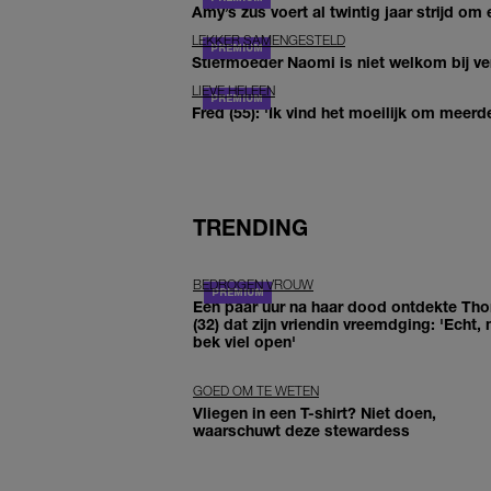
Amy’s zus voert al twintig jaar strijd om 
LEKKER SAMENGESTELD
Stiefmoeder Naomi is niet welkom bij ver
LIEVE HELEEN
Fred (55): 'Ik vind het moeilijk om meerde
TRENDING
BEDROGEN VROUW
Een paar uur na haar dood ontdekte Th
(32) dat zijn vriendin vreemdging: 'Echt, 
bek viel open'
GOED OM TE WETEN
Vliegen in een T-shirt? Niet doen,
waarschuwt deze stewardess