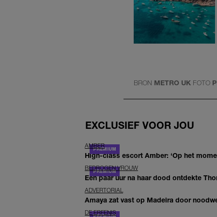
BRON
METRO UK
FOTO
P
EXCLUSIEF VOOR JOU
AMBER
High-class escort Amber: ‘Op het moment
BEDROGEN VROUW
Een paar uur na haar dood ontdekte Thom 
ADVERTORIAL
Amaya zat vast op Madeira door noodwee
DE ERFENIS