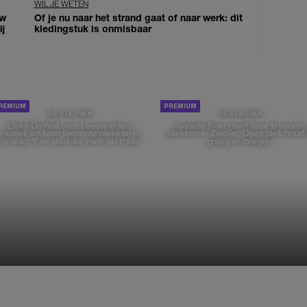
WIL JE WETEN
uw
Of je nu naar het strand gaat of naar werk: dit
j
kledingstuk is onmisbaar
DE STAD VAN
DE STAD VAN
Elske DeWall over Leeuwarden,
Isabelle Boer deelt haar favoriete
muziek en haar favoriete plekken in
plekken in Zwolle: 'Deze plek houd 
de stad: 'Een stad die voelt als thuis'
graag verborgen'