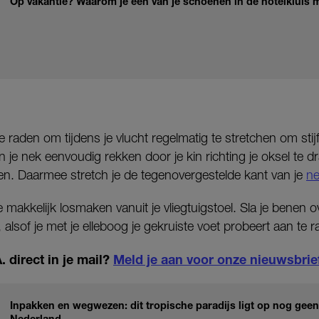
Op vakantie? Waarom je één van je schoenen in de hotelkluis
e raden om tijdens je vlucht regelmatig te stretchen om sti
n je nek eenvoudig rekken door je kin richting je oksel te d
nen. Daarmee stretch je de tegenovergestelde kant van je
n
 makkelijk losmaken vanuit je vliegtuigstoel. Sla je benen o
alsof je met je elleboog je gekruiste voet probeert aan te r
 direct in je mail?
Meld je aan voor onze nieuwsbrie
Inpakken en wegwezen: dit tropische paradijs ligt op nog geen 
Nederland