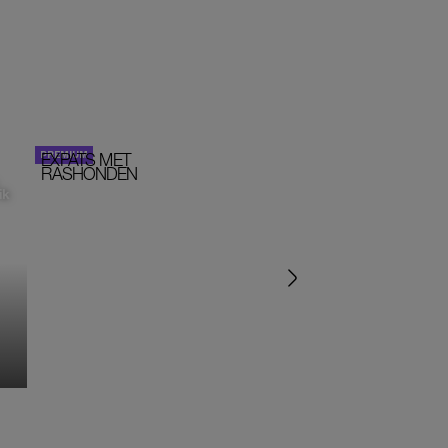
EXPATS MET
STOM!
PORTRETTEN
RASHONDEN
ik
‘IK ZAT IN EEN SEKTE’
‘HET DRAAIT ALLEMA
OM SEKS IN EEN SPIR
JASJE’
MONIQUE KLEMANN