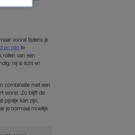
aar vooral tijdens je
id en pijn
te
 rollen van een
g: hij is licht en
in combinatie met een
 worst. Zo blijft de
pijnlijk kan zijn.
r je normaal moeilijk