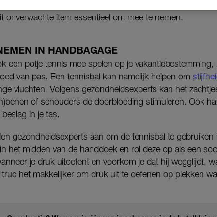
dit onverwachte item essentieel om mee te nemen.
NEMEN IN HANDBAGAGE
ook een potje tennis mee spelen op je vakantiebestemming, m
goed van pas. Een tennisbal kan namelijk helpen om
stijfhe
ange vluchten. Volgens gezondheidsexperts kan het zachtjes
en)benen of schouders de doorbloeding stimuleren. Ook handi
beslag in je tas.
den gezondheidsexperts aan om de tennisbal te gebruiken 
n het midden van de handdoek en rol deze op als een soort
wanneer je druk uitoefent en voorkom je dat hij wegglijdt, wat 
ruc het makkelijker om druk uit te oefenen op plekken waa