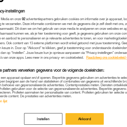
cy-instellingen
 Media en onze
92
advertentiepartners gebruiken cookies om informatie over je apparaat, lo
g te verzamelen. Deze informatie combineren we met de gegevens die je zelf deelt met ons, z
aanmaakt. Dit doen we om het gebruik van onze media te analyseren en onze websites en a
Daarnaast kunnen we, als je hier toestemming voor geeft, je gegevens gebruiken om onze con
 en aanbod te personaliseren en je relevante advertenties te tonen, en voor marketingdoele
ers. Ook content van 13 externe platformen wordt enkel getoond met jouw toestemming. Ge
gen keuze in. Door op "Akkoord" te klikken, geef je toestemming voor onderstaande doeleinden. 
k dan op “Instellen”. Jouw keuze kun je opnieuw aanpassen via “Privacy-instellingen” ondera
u’s van onze apps. Lees meer in ons privacy- en cookiebeleid.
Raadpleeg ons cookiebeleid 
EVEN WEG
|
WIL JE WETEN
e partners verwerken gegevens voor de volgende doeleinden:
LIEGEN? VERGEET DAN VOO
p een apparaat opslaan en/of openen. Beperkte gegevens gebruiken om advertenties te sele
pen begrijpen aan de hand van statistieken of combinaties van gegevens uit verschillende br
ENNISBAL IN JE HANDBAG
 behoeve van gepersonaliseerde advertenties. Contentprestaties meten. Diensten ontwikkel
Profielen gebruiken voor de selectie van gepersonaliseerde advertenties. Beperkte gegeven
lecteren. Profielen aanmaken ter personalisatie van content. Profielen gebruiken ter selectie 
TOPPEN (EN DIT IS WAARO
eerde content. De prestaties van advertenties meten.
 lijst
23-06-2026
|
FLORIEN DE BRUIJN
 oplader en mini-toiletartikelen al ingepakt, maar als
Instellen
Akkoord
g één handig item om aan je handbagage toe te voegen