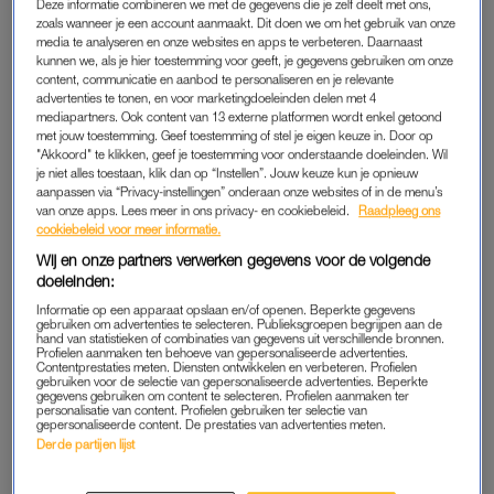
Deze informatie combineren we met de gegevens die je zelf deelt met ons,
meer herhalingen dan normaal.”
zoals wanneer je een account aanmaakt. Dit doen we om het gebruik van onze
media te analyseren en onze websites en apps te verbeteren. Daarnaast
kunnen we, als je hier toestemming voor geeft, je gegevens gebruiken om onze
Die prikkel zorgt voor kleine scheurtjes in je spiervezels en
content, communicatie en aanbod te personaliseren en je relevante
bindweefsel. Vooral bij excentrische bewegingen – het laten
advertenties te tonen, en voor marketingdoeleinden delen met 4
mediapartners. Ook content van 13 externe platformen wordt enkel getoond
zakken van een gewicht, bijvoorbeeld – kan dat gebeuren. “Je
met jouw toestemming. Geef toestemming of stel je eigen keuze in. Door op
lichaam reageert daarop met een ontstekingsproces. Dat voel
"Akkoord" te klikken, geef je toestemming voor onderstaande doeleinden. Wil
je niet alles toestaan, klik dan op “Instellen”. Jouw keuze kun je opnieuw
je dan als stijfheid of pijn, vaak één tot twee dagen later.”
aanpassen via “Privacy-instellingen” onderaan onze websites of in de menu’s
van onze apps. Lees meer in ons privacy- en cookiebeleid.
Raadpleeg ons
cookiebeleid voor meer informatie.
GEEN SPIERPIJN? GEEN STRESS
Wij en onze partners verwerken gegevens voor de volgende
doeleinden:
Afijn: het is dus een teken dat je iets anders hebt gedaan dan
normaal. Maar betekent het dan ook dat je niet goed hebt
Informatie op een apparaat opslaan en/of openen. Beperkte gegevens
gebruiken om advertenties te selecteren. Publieksgroepen begrijpen aan de
getraind als je géén spierpijn voelt? Nee, spierpijn is geen
hand van statistieken of combinaties van gegevens uit verschillende bronnen.
Profielen aanmaken ten behoeve van gepersonaliseerde advertenties.
bewijs dat je goed hebt getraind. “Dat is echt een
Contentprestaties meten. Diensten ontwikkelen en verbeteren. Profielen
gebruiken voor de selectie van gepersonaliseerde advertenties. Beperkte
misverstand”, legt hij uit. “Je kunt prima sterker worden en
gegevens gebruiken om content te selecteren. Profielen aanmaken ter
personalisatie van content. Profielen gebruiken ter selectie van
spiermassa opbouwen zónder spierpijn.”
gepersonaliseerde content. De prestaties van advertenties meten.
Derde partijen lijst
Sterker nog: het is juist een goed teken als je lijf herstelt zonder
protest. “Als je geen spierpijn hebt, betekent dat vaak dat je