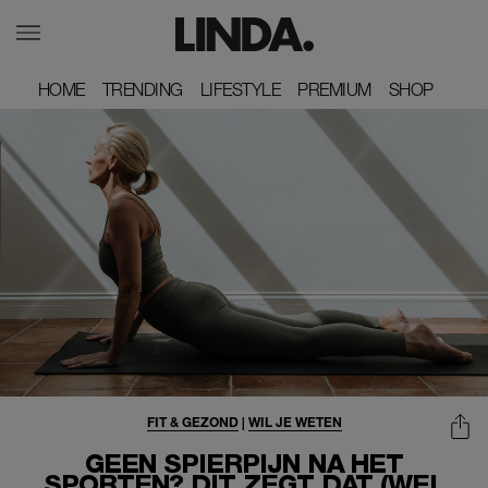
HOME
HOME
TRENDING
TRENDING
LIFESTYLE
LIFESTYLE
PREMIUM
PREMIUM
SHOP
SHOP
FIT & GEZOND
|
WIL JE WETEN
GEEN SPIERPIJN NA HET
SPORTEN? DÍT ZEGT DAT (WEL