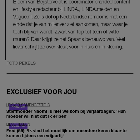
Bloem van Beijsterveldt is coördinator branded content
en lifestyle redacteur bij LINDA., LINDA.meiden en
Vogue.nl. Ze is dol op Nederlandse romcoms met een
einde dat je van mijlenver ziet aankomen, maar waar je
tóch blij van wordt. Zwart van top tot teen of witte
muren? Daar krijgt ze het Spaans benauwd van. Veel
liever schrijft ze over kleur, voor in huis én in kleding.
FOTO
PEXELS
EXCLUSIEF VOOR JOU
LEKKER SAMENGESTELD
Stiefmoeder Naomi is niet welkom bij verjaardagen: 'Hun
moeder wil niet dat ik er ben'
LIEVE HELEEN
Fred (55): 'Ik vind het moeilijk om meerdere keren klaar te
komen tijdens een vrijpartij'