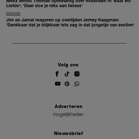
Mexx vertelt Thomas openhartig over miskraam in 'B&B Vol
Liefde': 'Daar doe je niks aan helaas'
BEKEND
Jim en Jamai reageren op overlijden Jerney Kaagman:
'Dankbaar dat je blijkbaar iets zag in dat jongetje van zestien'
Volg ons
Adverteren
mogelijkheden
Nieuwsbrief