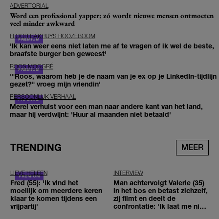
ADVERTORIAL
Word een professional yapper: zó wordt nieuwe mensen ontmoeten
veel minder awkward
FLOOR BAKHUYS ROOZEBOOM
'Ik kan weer eens niet laten me af te vragen of ik wel de beste,
braafste burger ben geweest'
ROOS MOGGRÉ
'"Roos, waarom heb je de naam van je ex op je LinkedIn-tijdlijn
gezet?" vroeg mijn vriendin'
PERSOONLIJK VERHAAL
Merel verhuist voor een man naar andere kant van het land,
maar hij verdwijnt: 'Huur al maanden niet betaald'
TRENDING
MEER
LIEVE HELEEN
INTERVIEW
Fred (55): 'Ik vind het
Man achtervolgt Valerie (35)
moeilijk om meerdere keren
in het bos en betast zichzelf,
klaar te komen tijdens een
zij filmt en deelt de
vrijpartij'
confrontatie: 'Ik laat me niet
tegenhouden'