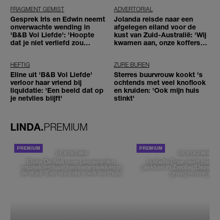
FRAGMENT GEMIST
ADVERTORIAL
Gesprek Iris en Edwin neemt
Jolanda reisde naar een
onverwachte wending in
afgelegen eiland voor de
'B&B Vol Liefde': 'Hoopte
kust van Zuid-Australië: 'Wij
dat je niet verliefd zou
kwamen aan, onze koffers
worden'
niet'
HEFTIG
ZURE BUREN
Eline uit 'B&B Vol Liefde'
Sterres buurvrouw kookt 's
verloor haar vriend bij
ochtends met veel knoflook
liquidatie: 'Een beeld dat op
en kruiden: 'Ook mijn huis
je netvlies blijft'
stinkt'
LINDA.
PREMIUM
DE STAD VAN
DE STAD VAN
Elske DeWall over Leeuwarden,
Isabelle Boer deelt haar f
muziek en haar favoriete plekken in
plekken in Zwolle: 'Deze pl
de stad: 'Een stad die voelt als thuis'
graag verborgen'