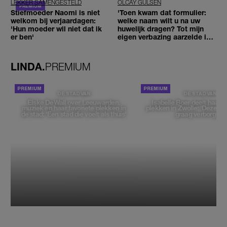
LEKKER SAMENGESTELD
OLCAY GULSEN
Stiefmoeder Naomi is niet
'Toen kwam dat formulier:
welkom bij verjaardagen:
welke naam wilt u na uw
'Hun moeder wil niet dat ik
huwelijk dragen? Tot mijn
er ben'
eigen verbazing aarzelde ik
geen moment'
LINDA.
PREMIUM
DE STAD VAN
DE STAD VAN
Elske DeWall over Leeuwarden,
Isabelle Boer deelt haar f
muziek en haar favoriete plekken in
plekken in Zwolle: 'Deze pl
de stad: 'Een stad die voelt als thuis'
graag verborgen'