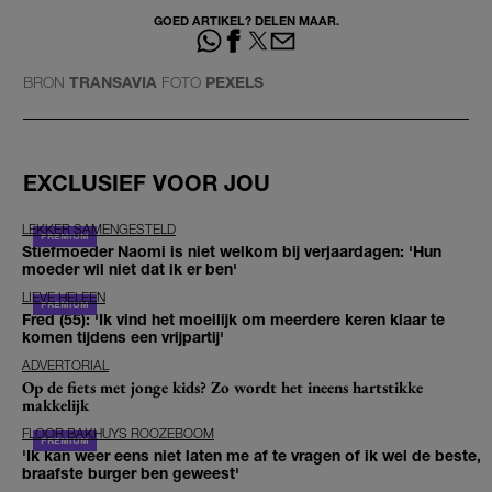
GOED ARTIKEL? DELEN MAAR.
BRON
TRANSAVIA
FOTO
PEXELS
EXCLUSIEF VOOR JOU
LEKKER SAMENGESTELD
Stiefmoeder Naomi is niet welkom bij verjaardagen: 'Hun
moeder wil niet dat ik er ben'
LIEVE HELEEN
Fred (55): 'Ik vind het moeilijk om meerdere keren klaar te
komen tijdens een vrijpartij'
ADVERTORIAL
Op de fiets met jonge kids? Zo wordt het ineens hartstikke
makkelijk
FLOOR BAKHUYS ROOZEBOOM
'Ik kan weer eens niet laten me af te vragen of ik wel de beste,
braafste burger ben geweest'