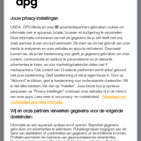
CAÏRO, EGYPTE
Jouw privacy-instellingen
Op zoek naar een stad vol geschiedenis? Dan is Caïro jouw
plek. Deze stad is al meer dan duizend jaar oud en voelt als
LINDA., DPG Media en onze
92
advertentiepartners gebruiken cookies om
informatie over je apparaat, locatie, browser en surfgedrag te verzamelen.
één groot openluchtmuseum. Denk: piramides, sfinxen en
Deze informatie combineren we met de gegevens die je zelf deelt met ons,
natuurlijk de iconische piramides van Gizeh. Indrukwekkend,
zoals wanneer je een account aanmaakt. Dit doen we om het gebruik van onze
een tikje magisch en absoluut bucketlist-waardig.
media te analyseren en onze websites en apps te verbeteren. Daarnaast
kunnen we, als je hier toestemming voor geeft, je gegevens gebruiken om onze
content, communicatie en aanbod te personaliseren en je relevante
advertenties te tonen, en voor marketingdoeleinden delen met 4
LONDEN, ENGELAND
mediapartners. Ook content van 13 externe platformen wordt enkel getoond
met jouw toestemming. Geef toestemming of stel je eigen keuze in. Door op
Ja,
London
ken je. Maar onderschat deze
"Akkoord" te klikken, geef je toestemming voor onderstaande doeleinden. Wil
vakanatiebestemming niet. Deze stad blijft verrassen, hoe
je niet alles toestaan, klik dan op “Instellen”. Jouw keuze kun je opnieuw
aanpassen via “Privacy-instellingen” onderaan onze websites of in de menu’s
vaak je er ook komt. Of je nu langs de Big Ben en Tower
van onze apps. Lees meer in ons privacy- en cookiebeleid.
Raadpleeg ons
Bridge struint, uren verdwaalt in het British Museum of jezelf
cookiebeleid voor meer informatie.
verliest in de (eindeloze)
shopping streets
: hier raak je niet
Wij en onze partners verwerken gegevens voor de volgende
uitgekeken.
doeleinden:
Informatie op een apparaat opslaan en/of openen. Beperkte gegevens
gebruiken om advertenties te selecteren. Publieksgroepen begrijpen aan de
hand van statistieken of combinaties van gegevens uit verschillende bronnen.
Even geen sociale media én
Profielen aanmaken ten behoeve van gepersonaliseerde advertenties.
unieke ervaringen: dit zijn de