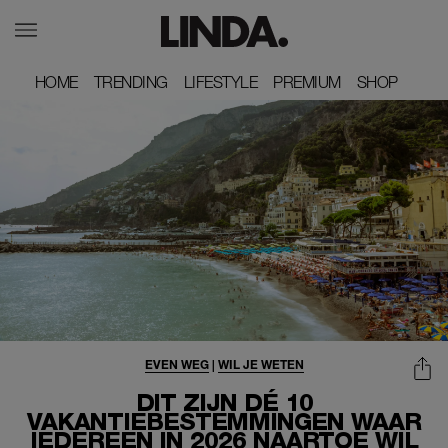
HOME
HOME
TRENDING
TRENDING
LIFESTYLE
LIFESTYLE
PREMIUM
PREMIUM
SHOP
SHOP
EVEN WEG
|
WIL JE WETEN
DIT ZIJN DÉ 10
VAKANTIEBESTEMMINGEN WAAR
IEDEREEN IN 2026 NAARTOE WIL