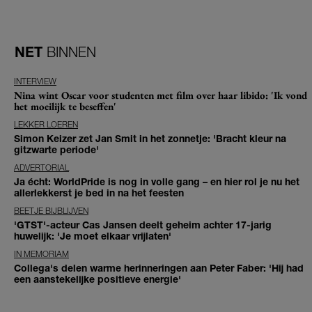
NET
BINNEN
INTERVIEW
Nina wint Oscar voor studenten met film over haar libido: 'Ik vond
het moeilijk te beseffen'
LEKKER LOEREN
Simon Keizer zet Jan Smit in het zonnetje: 'Bracht kleur na
gitzwarte periode'
ADVERTORIAL
Ja écht: WorldPride is nog in volle gang – en hier rol je nu het
allerlekkerst je bed in na het feesten
BEETJE BIJBLIJVEN
'GTST'-acteur Cas Jansen deelt geheim achter 17-jarig
huwelijk: 'Je moet elkaar vrijlaten'
IN MEMORIAM
Collega's delen warme herinneringen aan Peter Faber: 'Hij had
een aanstekelijke positieve energie'