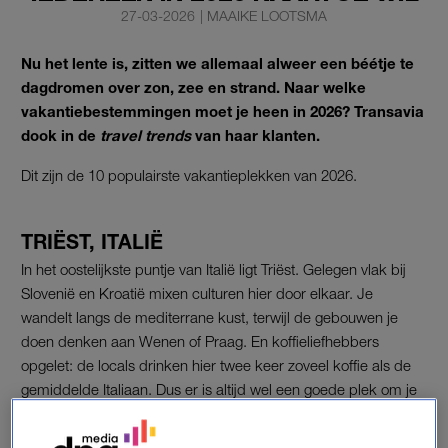
27-03-2026
|
MAAIKE LOOTSMA
Nu het lente is, zitten we allemaal alweer een béétje te
dagdromen over zon, zee en strand. Naar welke
vakantiebestemmingen moet je heen in 2026? Transavia
dook in de
travel trends
van haar klanten.
Dit zijn de 10 populairste vakantieplekken van 2026.
TRIËST, ITALIË
In het oostelijkste puntje van Italië ligt Triëst. Gelegen vlak bij
Slovenië en Kroatië mixen culturen hier door elkaar. Je
wandelt langs de mediterrane kust, terwijl de gebouwen je
doen denken aan Wenen of Praag. En koffieliefhebbers
opgelet: de locals drinken hier twee keer zoveel koffie als de
gemiddelde Italiaan. Dus er is altijd wel een goede plek om je
espresso te drinken.