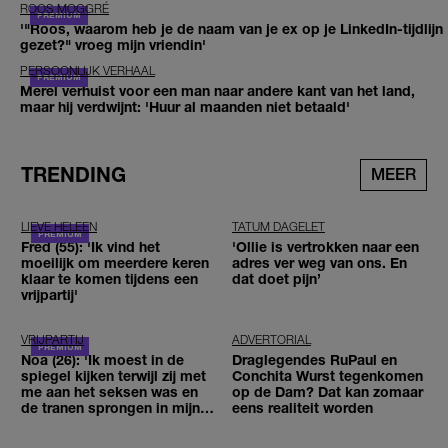
ROOS MOGGRÉ
'"Roos, waarom heb je de naam van je ex op je LinkedIn-tijdlijn
gezet?" vroeg mijn vriendin'
PERSOONLIJK VERHAAL
Merel verhuist voor een man naar andere kant van het land,
maar hij verdwijnt: 'Huur al maanden niet betaald'
TRENDING
MEER
LIEVE HELEEN
TATUM DAGELET
Fred (55): 'Ik vind het
'Ollie is vertrokken naar een
moeilijk om meerdere keren
adres ver weg van ons. En
klaar te komen tijdens een
dat doet pijn’
vrijpartij'
VRIJPARTIJ
ADVERTORIAL
Noa (26): 'Ik moest in de
Draglegendes RuPaul en
spiegel kijken terwijl zij met
Conchita Wurst tegenkomen
me aan het seksen was en
op de Dam? Dat kan zomaar
de tranen sprongen in mijn
eens realiteit worden
ogen'