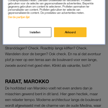
Contentprestaties meten. Diensten ontwikkelen en verbeteren. Profielen
reistrends van 2026
gebruiken voor de selectie van gepersonaliseerde advertenties. Beperkte
gegevens gebruiken om content te selecteren. Profielen aanmaken ter
personalisatie van content. Profielen gebruiken ter selectie van
gepersonaliseerde content. De prestaties van advertenties meten.
LEES OOK
Derde partijen lijst
Instellen
Akkoord
PREVEZA, GRIEKENLAND
Preveza is zo’n bestemming waar iedereen blij van wordt.
Stranddagen? Check. Roadtrip langs kliffen? Check.
Wandelen door de bergen? Ook check. En na al dat avontuur
plof je neer op een terras aan de boulevard voor een lange,
zwoele avond met goed eten. Klinkt als vakantie, toch?
RABAT, MAROKKO
De hoofdstad van Marokko voelt net even anders dan je
misschien gewend bent in dit land. Hier geen hectiek, maar
een relaxter tempo. Moderne architectuur langs de boulevard
wordt afgewisseld met de charme van de oude Medina, waar