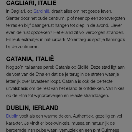
CAGLIARI, ITALIË
In Cagliari, op
Sardinië
, draait alles om het goede leven.
Slenter door het oude centrum, plof neer op een zonovergoten
terras en blijf daar gerust hangen tot diep in de avond. Liever
even de rust opzoeken? Het eiland zit vol verborgen stranden.
En leuk extraatje: in natuurpark Molentargius spot je flamingo’s
bij de zoutmeren.
CATANIA, ITALIË
Nog zo’n Italiaanse parel: Catania op Sicilië. Deze stad ligt aan
de voet van de Etna en dat zie je terug in de straten waar je
letterlijk over lavasteen loopt. Catania is ook de perfecte
uitvalsbasis om de rest van het eiland te ontdekken. Van hikes
op de Etna tot wijnproeverijen en relaxte stranddagen.
DUBLIN, IERLAND
Dublin
voelt als een warme deken. Authentiek, gezellig en vol
karakter. Je vindt er boekwinkels, musea en natuurlijk de
beroemde Irish pubs waar livemuziek en een pint Guinness