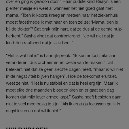
over en ging ik gewoon door.” Haar oudste kind Realyn is een
pienter meisje en weet al wanneer het niet goed gaat met
mama. “Toen ik koorts kreeg en meteen naar het ziekenhuis
moest facetimede ik met haar en toen zei ze: ‘Mama, ben je
bij de dokter’? Dat brak mijn hart, dat ze dus al de eerste hulp
herkent.” Sasha vindt dat confronterend. “Je wil niet dat je
kind zich realiseert dat je ziek bent.”
“Het is wat het is” is haar lijfspreuk. “Ik kan er toch niks aan
veranderen, dus probeer er het beste van te maken.” Dat
betekent niet dat ze geen slechte dagen heeft, “maar ik wil niet
in de negativiteit blijven hangen”. Hoe de toekomst eruitziet,
weet ze niet. “Het is nu stabiel en dat is heel erg fijn. Maar ik
moet elke drie maanden bloedprikken en er gaat een dag
komen dat mijn lever ermee kapt.” Sasha heeft besloten daar
niet te veel mee bezig te zijn. “Als ik erop ga focussen ga ik in
angst leven en dat wil ik niet.”