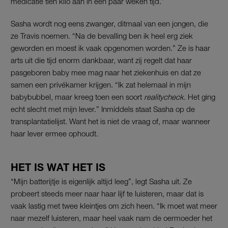
medicatie tien kilo aan in een paar weken tijd.”
Sasha wordt nog eens zwanger, ditmaal van een jongen, die
ze Travis noemen. “Na de bevalling ben ik heel erg ziek
geworden en moest ik vaak opgenomen worden.” Ze is haar
arts uit die tijd enorm dankbaar, want zij regelt dat haar
pasgeboren baby mee mag naar het ziekenhuis en dat ze
samen een privékamer krijgen. “Ik zat helemaal in mijn
babybubbel, maar kreeg toen een soort
realitycheck.
Het ging
echt slecht met mijn lever.” Inmiddels staat Sasha op de
transplantatielijst. Want het is niet de vraag of, maar wanneer
haar lever ermee ophoudt.
HET IS WAT HET IS
“Mijn batterijtje is eigenlijk altijd leeg”, legt Sasha uit. Ze
probeert steeds meer naar haar lijf te luisteren, maar dat is
vaak lastig met twee kleintjes om zich heen. “Ik moet wat meer
naar mezelf luisteren, maar heel vaak nam de oermoeder het