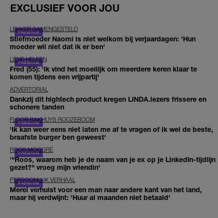
EXCLUSIEF VOOR JOU
LEKKER SAMENGESTELD
Stiefmoeder Naomi is niet welkom bij verjaardagen: 'Hun
moeder wil niet dat ik er ben'
LIEVE HELEEN
Fred (55): 'Ik vind het moeilijk om meerdere keren klaar te
komen tijdens een vrijpartij'
ADVERTORIAL
Dankzij dit hightech product kregen LINDA.lezers frissere en
schonere tanden
FLOOR BAKHUYS ROOZEBOOM
'Ik kan weer eens niet laten me af te vragen of ik wel de beste,
braafste burger ben geweest'
ROOS MOGGRÉ
'"Roos, waarom heb je de naam van je ex op je LinkedIn-tijdlijn
gezet?" vroeg mijn vriendin'
PERSOONLIJK VERHAAL
Merel verhuist voor een man naar andere kant van het land,
maar hij verdwijnt: 'Huur al maanden niet betaald'