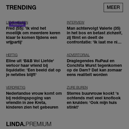
TRENDING
MEER
LIEVE HELEEN
INTERVIEW
Fred (55): 'Ik vind het
Man achtervolgt Valerie (35)
moeilijk om meerdere keren
in het bos en betast zichzelf,
klaar te komen tijdens een
zij filmt en deelt de
vrijpartij'
confrontatie: 'Ik laat me niet
tegenhouden'
HEFTIG
ADVERTORIAL
Eline uit 'B&B Vol Liefde'
Draglegendes RuPaul en
verloor haar vriend bij
Conchita Wurst tegenkomen
liquidatie: 'Een beeld dat op
op de Dam? Dat kan zomaar
je netvlies blijft'
eens realiteit worden
VERDRIETIG
ZURE BUREN
Nederlandse vrouw komt om
Sterres buurvrouw kookt 's
bij reddingspoging van
ochtends met veel knoflook
vriendin in zee Kreta,
en kruiden: 'Ook mijn huis
kinderen zien het gebeuren
stinkt'
LINDA.
PREMIUM