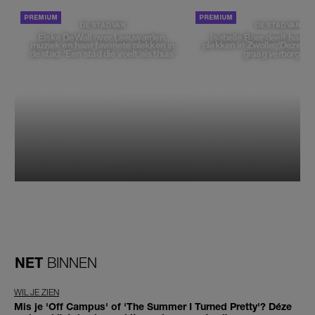
DE STAD VAN
DE STAD VAN
Elske DeWall over Leeuwarden,
Isabelle Boer deelt haar f
muziek en haar favoriete plekken in
plekken in Zwolle: 'Deze pl
de stad: 'Een stad die voelt als thuis'
graag verborgen'
NET
BINNEN
WIL JE ZIEN
Mis je 'Off Campus' of 'The Summer I Turned Pretty'? Déze