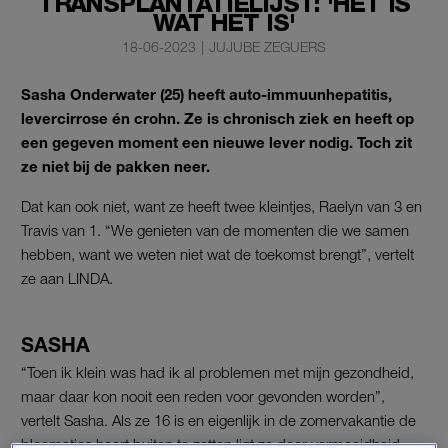
TRANSPLANTATIELIJST: 'HET IS
WAT HET IS'
18-06-2023
|
JUJUBE ZEGUERS
Sasha Onderwater (25) heeft auto-immuunhepatitis,
levercirrose én crohn. Ze is chronisch ziek en heeft op
een gegeven moment een nieuwe lever nodig. Toch zit
ze niet bij de pakken neer.
Dat kan ook niet, want ze heeft twee kleintjes, Raelyn van 3 en
Travis van 1. “We genieten van de momenten die we samen
hebben, want we weten niet wat de toekomst brengt”, vertelt
ze aan LINDA.
SASHA
“Toen ik klein was had ik al problemen met mijn gezondheid,
maar daar kon nooit een reden voor gevonden worden”,
vertelt Sasha. Als ze 16 is en eigenlijk in de zomervakantie de
bloemetjes hoort buiten te zetten ligt ze door vermoeidheid