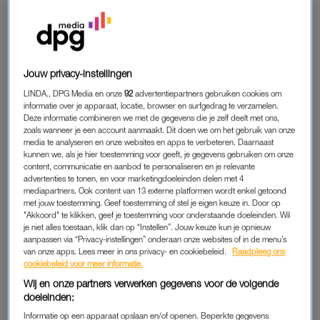
eigenlijk alleen maar op de bank. Ze gaat naar de huisarts,
maar die neemt haar klachten niet serieus en geeft de
puberteit de schuld van de futloosheid. “Mijn stiefvader werd
boos en zorgde ervoor dat ik toch mocht bloedprikken.”
Jouw privacy-instellingen
LINDA., DPG Media en onze
92
advertentiepartners gebruiken cookies om
Dat blijkt heel verstandig, want diezelfde avond wordt ze met
informatie over je apparaat, locatie, browser en surfgedrag te verzamelen.
hoge ontstekingswaardes en bloedarmoede opgenomen in het
Deze informatie combineren we met de gegevens die je zelf deelt met ons,
ziekenhuis. Ze krijgt allerlei onderzoeken en uiteindelijk rolt
zoals wanneer je een account aanmaakt. Dit doen we om het gebruik van onze
media te analyseren en onze websites en apps te verbeteren. Daarnaast
daar de ziekte van Crohn uit. “Toen viel er wel een soort
kunnen we, als je hier toestemming voor geeft, je gegevens gebruiken om onze
kwartje, want dit ziektebeeld verklaarde wel al de vage
content, communicatie en aanbod te personaliseren en je relevante
advertenties te tonen, en voor marketingdoeleinden delen met 4
klachten die ik van kinds af aan al had”, blikt Sasha terug. Ze
mediapartners. Ook content van 13 externe platformen wordt enkel getoond
krijgt verschillende soorten medicatie, maar die werken steeds
met jouw toestemming. Geef toestemming of stel je eigen keuze in. Door op
"Akkoord" te klikken, geef je toestemming voor onderstaande doeleinden. Wil
maar kort.
je niet alles toestaan, klik dan op “Instellen”. Jouw keuze kun je opnieuw
aanpassen via “Privacy-instellingen” onderaan onze websites of in de menu’s
Het ziekenhuis bij haar in de buurt weet het op een gegeven
van onze apps. Lees meer in ons privacy- en cookiebeleid.
Raadpleeg ons
cookiebeleid voor meer informatie.
moment niet meer en ze wordt doorverwezen naar Den Haag.
Sasha is dan inmiddels 20 jaar. “In het nieuwe ziekenhuis ging
Wij en onze partners verwerken gegevens voor de volgende
doeleinden:
ik weer in de medische molen en bleken mijn leverwaardes
niet goed”, verklaart Sasha. Ze blijkt AIH (auto-
Informatie op een apparaat opslaan en/of openen. Beperkte gegevens