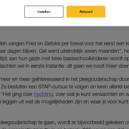
n het voor geen goud willen missen.
Instellen
Akkoord
 om de kinderen te zien groeien”, vertelt Sietske aan LINDA.
den vangen Fred en Sietske per toeval voor het eerst een 
aar dagen blijven. Dat werd uiteindelijk zeven maanden”, he
ge tijd; aan hun gezin met twee basisschoolkinderen wordt 
achten we in eerste instantie: dit gaan we nooit meer doen
 meer en meer geïnteresseerd in het pleegouderschap doo
Ze besluiten een STAP-cursus te volgen en leren allerlei be
 “Het ging over
hechting
, over wat je kunt verwachten en w
leggen uit wat de mogelijkheden zijn en waar je voor kunt 
t pleegouderschap te gaan, wordt er bijvoorbeeld gekeken of