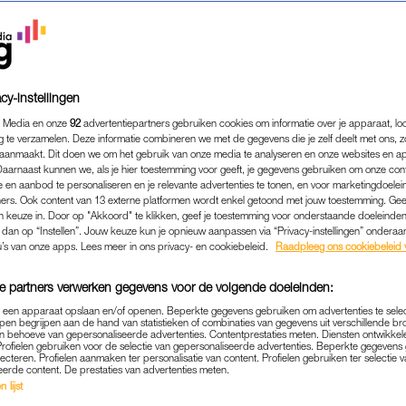
cy-instellingen
 Media en onze
92
advertentiepartners gebruiken cookies om informatie over je apparaat, lo
g te verzamelen. Deze informatie combineren we met de gegevens die je zelf deelt met ons, z
aanmaakt. Dit doen we om het gebruik van onze media te analyseren en onze websites en a
Daarnaast kunnen we, als je hier toestemming voor geeft, je gegevens gebruiken om onze con
 en aanbod te personaliseren en je relevante advertenties te tonen, en voor marketingdoele
ers. Ook content van 13 externe platformen wordt enkel getoond met jouw toestemming. Ge
gen keuze in. Door op "Akkoord" te klikken, geef je toestemming voor onderstaande doeleinden. 
k dan op “Instellen”. Jouw keuze kun je opnieuw aanpassen via “Privacy-instellingen” ondera
FAMILIE
|
INTERVIEW
u’s van onze apps. Lees meer in ons privacy- en cookiebeleid.
Raadpleeg ons cookiebeleid 
UDERS SIETSKE EN FRED
e partners verwerken gegevens voor de volgende doeleinden:
T JONGENS: 'WE ZIJN ERI
p een apparaat opslaan en/of openen. Beperkte gegevens gebruiken om advertenties te sele
pen begrijpen aan de hand van statistieken of combinaties van gegevens uit verschillende br
24-08-2023
|
JUJUBE ZEGUERS
 behoeve van gepersonaliseerde advertenties. Contentprestaties meten. Diensten ontwikkel
Profielen gebruiken voor de selectie van gepersonaliseerde advertenties. Beperkte gegeven
lecteren. Profielen aanmaken ter personalisatie van content. Profielen gebruiken ter selectie 
 (63) Broekhuis zijn al meer dan twintig jaar pleego
eerde content. De prestaties van advertenties meten.
 lijst
ens in huis. In hun huishouden van Jan Steen is er a