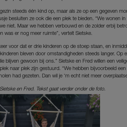
t gezin steeds één kind op, maar als ze op een gegeven 
usje besluiten ze ook die een plek te bieden. “We wonen in e
 we niet. Maar we hebben verbouwd en de zolder erbij bet
n was er nog meer ruimte”, vertelt Sietske.
eer voor dat er drie kinderen op de stoep staan, en inmidd
siskinderen bleven door omstandigheden steeds langer. O
ie blijven gewoon bij ons.” Sietske en Fred willen een veil
plek naar plek zijn gestuurd. “We hebben bijvoorbeeld een 
cholen had gezeten. Dan wil je ‘m echt niet meer overplaats
Sietske en Fred. Tekst gaat verder onder de foto.