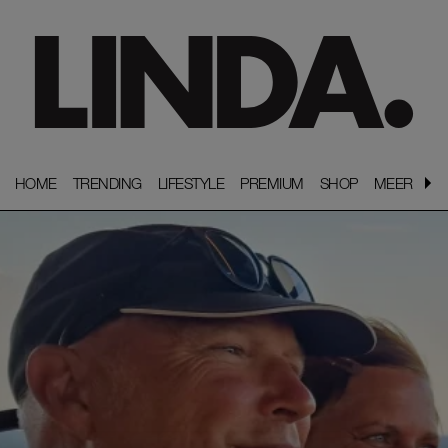
HOME
HOME
TRENDING
TRENDING
LIFESTYLE
LIFESTYLE
PREMIUM
PREMIUM
SHOP
SHOP
MEER
MEER