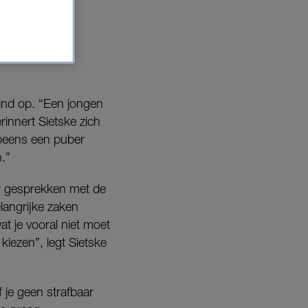
kind op. “Een jongen
rinnert Sietske zich
opeens een puber
.”
r gesprekken met de
langrijke zaken
at je vooral niet moet
kiezen”, legt Sietske
 je geen strafbaar