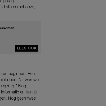
we graag
jd alleen met onze,
overkomen'
LEES OOK
achten beginnen. Een
niet door. Dat was wel
pleegzorg.” Nog
e informatie en kun je
angen. Nog geen twee