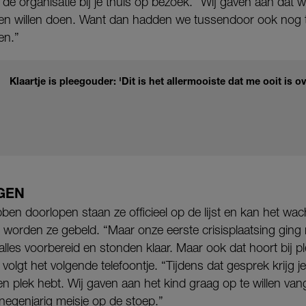
de organisatie bij je thuis op bezoek. “Wij gaven aan dat 
den willen doen. Want dan hadden we tussendoor ook nog ti
en.”
Klaartje is pleegouder: 'Dit is het allermooiste dat me ooit is 
GEN
bben doorlopen staan ze officieel op de lijst en kan het w
worden ze gebeld. “Maar onze eerste crisisplaatsing ging 
lles voorbereid en stonden klaar. Maar ook dat hoort bij 
 volgt het volgende telefoontje. “Tijdens dat gesprek krijg j
en plek hebt. Wij gaven aan het kind graag op te willen v
 negenjarig meisje op de stoep.”