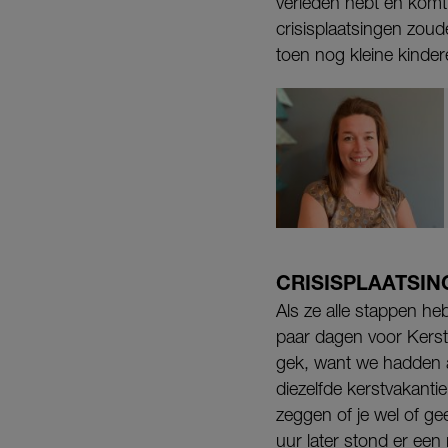
verleden hebt en komt 
crisisplaatsingen zou
toen nog kleine kinder
CRISISPLAATSIN
Als ze alle stappen he
paar dagen voor Kerst 
gek, want we hadden a
diezelfde kerstvakantie
zeggen of je wel of ge
uur later stond er een