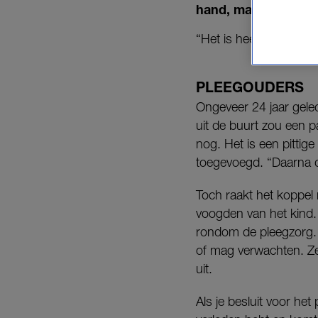
hand, maar ze zoude
“Het is heel bijzonder
PLEEGOUDERS
Ongeveer 24 jaar gele
uit de buurt zou een p
nog. Het is een pitti
toegevoegd. “Daarna d
Toch raakt het koppel
voogden van het kind. 
rondom de pleegzorg.
of mag verwachten. Ze 
uit.
Als je besluit voor he