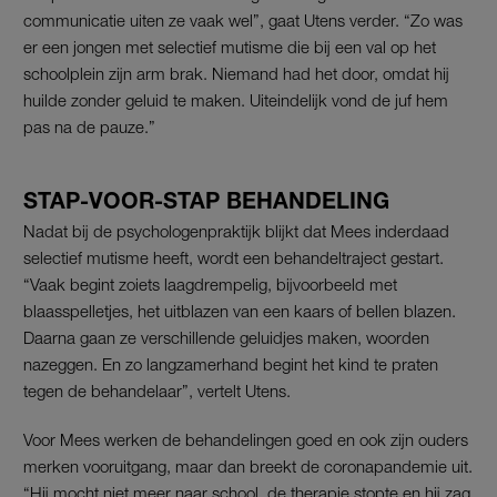
communicatie uiten ze vaak wel”, gaat Utens verder. “Zo was
er een jongen met selectief mutisme die bij een val op het
schoolplein zijn arm brak. Niemand had het door, omdat hij
huilde zonder geluid te maken. Uiteindelijk vond de juf hem
pas na de pauze.”
STAP-VOOR-STAP BEHANDELING
Nadat bij de psychologenpraktijk blijkt dat Mees inderdaad
selectief mutisme heeft, wordt een behandeltraject gestart.
“Vaak begint zoiets laagdrempelig, bijvoorbeeld met
blaasspelletjes, het uitblazen van een kaars of bellen blazen.
Daarna gaan ze verschillende geluidjes maken, woorden
nazeggen. En zo langzamerhand begint het kind te praten
tegen de behandelaar”, vertelt Utens.
Voor Mees werken de behandelingen goed en ook zijn ouders
merken vooruitgang, maar dan breekt de coronapandemie uit.
“Hij mocht niet meer naar school, de therapie stopte en hij zag