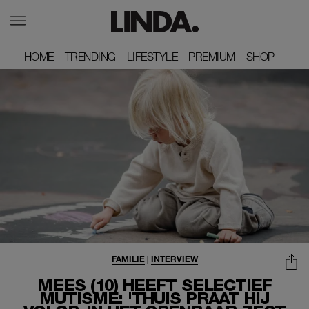
HOME
HOME
TRENDING
TRENDING
LIFESTYLE
LIFESTYLE
PREMIUM
PREMIUM
SHOP
SHOP
FAMILIE
|
INTERVIEW
MEES (10) HEEFT SELECTIEF
MUTISME: 'THUIS PRAAT HIJ