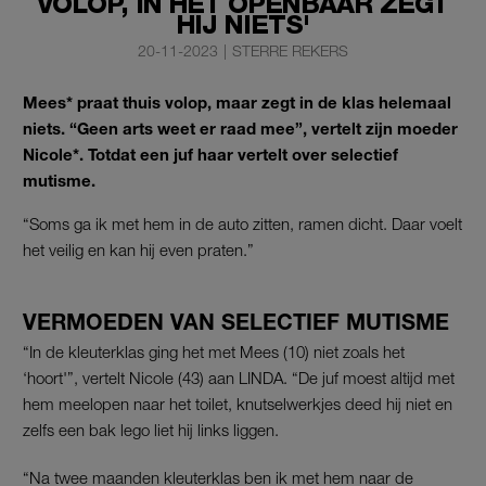
VOLOP, IN HET OPENBAAR ZEGT
HIJ NIETS'
20-11-2023
|
STERRE REKERS
Mees* praat thuis
volop, maar zegt in de klas helemaal
niets. “Geen arts weet er raad mee”, vertelt zijn moeder
Nicole*. Totdat een juf haar vertelt over selectief
mutisme.
“Soms ga ik met hem in de auto zitten, ramen dicht. Daar voelt
het veilig en kan hij even praten.”
VERMOEDEN VAN SELECTIEF MUTISME
“In de kleuterklas ging het met Mees (10) niet zoals het
‘hoort'”, vertelt Nicole (43) aan LINDA. “De juf moest altijd met
hem meelopen naar het toilet, knutselwerkjes deed hij niet en
zelfs een bak lego liet hij links liggen.
“Na twee maanden kleuterklas ben ik met hem naar de