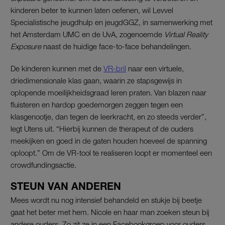
kinderen beter te kunnen laten oefenen, wil Levvel
Specialistische jeugdhulp en jeugdGGZ, in samenwerking met
het Amsterdam UMC en de UvA, zogenoemde
Virtual Reality
Exposure
naast de huidige face-to-face behandelingen.
De kinderen kunnen met de
VR-bril
naar een virtuele,
driedimensionale klas gaan, waarin ze stapsgewijs in
oplopende moeilijkheidsgraad leren praten. Van blazen naar
fluisteren en hardop goedemorgen zeggen tegen een
klasgenootje, dan tegen de leerkracht, en zo steeds verder”,
legt Utens uit. “Hierbij kunnen de therapeut of de ouders
meekijken en goed in de gaten houden hoeveel de spanning
oploopt.” Om de VR-tool te realiseren loopt er momenteel een
crowdfundingsactie.
STEUN VAN ANDEREN
Mees wordt nu nog intensief behandeld en stukje bij beetje
gaat het beter met hem. Nicole en haar man zoeken steun bij
andere ouders. Zo zit ze in een Facebookgroep voor ouders