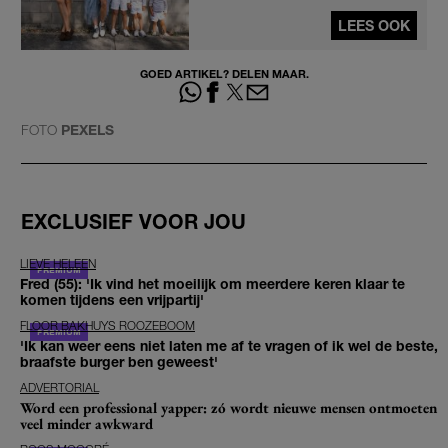
LEES OOK
GOED ARTIKEL? DELEN MAAR.
FOTO
PEXELS
EXCLUSIEF VOOR JOU
LIEVE HELEEN
Fred (55): 'Ik vind het moeilijk om meerdere keren klaar te
komen tijdens een vrijpartij'
FLOOR BAKHUYS ROOZEBOOM
'Ik kan weer eens niet laten me af te vragen of ik wel de beste,
braafste burger ben geweest'
ADVERTORIAL
Word een professional yapper: zó wordt nieuwe mensen ontmoeten
veel minder awkward