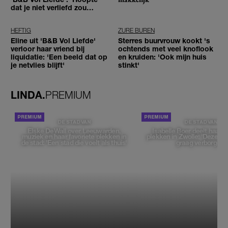
dat je niet verliefd zou
worden'
HEFTIG
ZURE BUREN
Eline uit 'B&B Vol Liefde'
Sterres buurvrouw kookt 's
verloor haar vriend bij
ochtends met veel knoflook
liquidatie: 'Een beeld dat op
en kruiden: 'Ook mijn huis
je netvlies blijft'
stinkt'
LINDA.
PREMIUM
DE STAD VAN
DE STAD VAN
Elske DeWall over Leeuwarden,
Isabelle Boer deelt haar f
muziek en haar favoriete plekken in
plekken in Zwolle: 'Deze pl
de stad: 'Een stad die voelt als thuis'
graag verborgen'