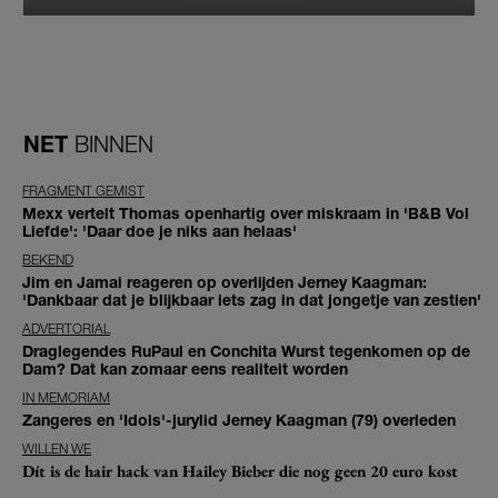
NET
BINNEN
FRAGMENT GEMIST
Mexx vertelt Thomas openhartig over miskraam in 'B&B Vol
Liefde': 'Daar doe je niks aan helaas'
BEKEND
Jim en Jamai reageren op overlijden Jerney Kaagman:
'Dankbaar dat je blijkbaar iets zag in dat jongetje van zestien'
ADVERTORIAL
Draglegendes RuPaul en Conchita Wurst tegenkomen op de
Dam? Dat kan zomaar eens realiteit worden
IN MEMORIAM
Zangeres en 'Idols'-jurylid Jerney Kaagman (79) overleden
WILLEN WE
Dít is de hair hack van Hailey Bieber die nog geen 20 euro kost