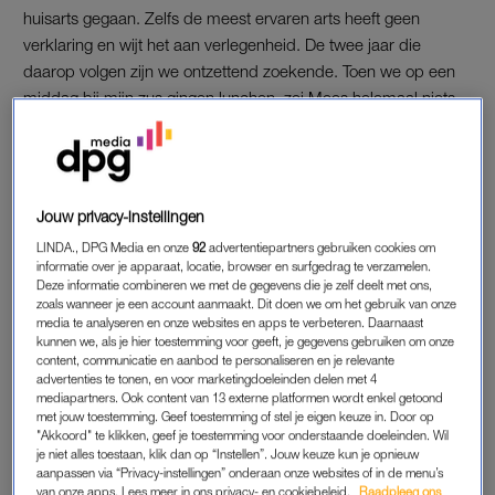
huisarts gegaan. Zelfs de meest ervaren arts heeft geen
verklaring en wijt het aan verlegenheid. De twee jaar die
daarop volgen zijn we ontzettend zoekende. Toen we op een
middag bij mijn zus gingen lunchen, zei Mees helemaal niets.
Ook durfde hij niet te eten: hij propte zijn broodje naar binnen
toen mijn zus even weg was. ‘Jullie moeten hier iets mee’, zei
mijn zus. Zij kende een praktijk met een GZ-psycholoog, daar
heb ik hem meteen ingeschreven.”
Jouw privacy-instellingen
LINDA., DPG Media en onze
92
advertentiepartners gebruiken cookies om
Tijdens een tien-minuten-gesprek vertelde Nicole de juf dat ze
informatie over je apparaat, locatie, browser en surfgedrag te verzamelen.
hulp gingen zoeken. “Dat was ook haar advies. Daarnaast zei
Deze informatie combineren we met de gegevens die je zelf deelt met ons,
ze: ‘Mees valt op omdat hij niet op wil vallen. Ik denk dat hij
zoals wanneer je een account aanmaakt. Dit doen we om het gebruik van onze
media te analyseren en onze websites en apps te verbeteren. Daarnaast
selectief mutisme heeft.’ Deze term was compleet nieuw voor
kunnen we, als je hier toestemming voor geeft, je gegevens gebruiken om onze
ons. Ze gaf ons daarop een artikel mee uit
Psychologie
content, communicatie en aanbod te personaliseren en je relevante
advertenties te tonen, en voor marketingdoeleinden delen met 4
Magazine
. Alles wat daarin beschreven stond, herkende ik bij
mediapartners. Ook content van 13 externe platformen wordt enkel getoond
Mees.”
met jouw toestemming. Geef toestemming of stel je eigen keuze in. Door op
"Akkoord" te klikken, geef je toestemming voor onderstaande doeleinden. Wil
je niet alles toestaan, klik dan op “Instellen”. Jouw keuze kun je opnieuw
aanpassen via “Privacy-instellingen” onderaan onze websites of in de menu’s
ZELDZAME STOORNIS
van onze apps. Lees meer in ons privacy- en cookiebeleid.
Raadpleeg ons