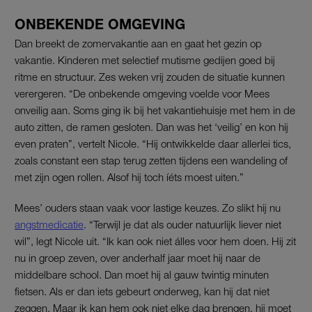
ONBEKENDE OMGEVING
Dan breekt de zomervakantie aan en gaat het gezin op
vakantie. Kinderen met selectief mutisme gedijen goed bij
ritme en structuur. Zes weken vrij zouden de situatie kunnen
verergeren. “De onbekende omgeving voelde voor Mees
onveilig aan. Soms ging ik bij het vakantiehuisje met hem in de
auto zitten, de ramen gesloten. Dan was het ‘veilig’ en kon hij
even praten”, vertelt Nicole. “Hij ontwikkelde daar allerlei tics,
zoals constant een stap terug zetten tijdens een wandeling of
met zijn ogen rollen. Alsof hij toch íéts moest uiten.”
Mees’ ouders staan vaak voor lastige keuzes. Zo slikt hij nu
angstmedicatie
. “Terwijl je dat als ouder natuurlijk liever niet
wil”, legt Nicole uit. “Ik kan ook niet álles voor hem doen. Hij zit
nu in groep zeven, over anderhalf jaar moet hij naar de
middelbare school. Dan moet hij al gauw twintig minuten
fietsen. Als er dan iets gebeurt onderweg, kan hij dat niet
zeggen. Maar ik kan hem ook niet elke dag brengen, hij moet