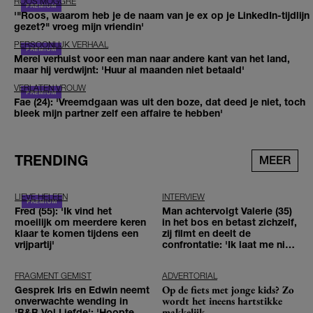
ROOS MOGGRÉ
'"Roos, waarom heb je de naam van je ex op je LinkedIn-tijdlijn
gezet?" vroeg mijn vriendin'
PERSOONLIJK VERHAAL
Merel verhuist voor een man naar andere kant van het land,
maar hij verdwijnt: 'Huur al maanden niet betaald'
VERLATEN VROUW
Fae (24): 'Vreemdgaan was uit den boze, dat deed je niet, toch
bleek mijn partner zelf een affaire te hebben'
TRENDING
MEER
LIEVE HELEEN
INTERVIEW
Fred (55): 'Ik vind het
Man achtervolgt Valerie (35)
moeilijk om meerdere keren
in het bos en betast zichzelf,
klaar te komen tijdens een
zij filmt en deelt de
vrijpartij'
confrontatie: 'Ik laat me niet
tegenhouden'
FRAGMENT GEMIST
ADVERTORIAL
Op de fiets met jonge kids? Zo
Gesprek Iris en Edwin neemt
wordt het ineens hartstikke
onverwachte wending in
makkelijk
'B&B Vol Liefde': 'Hoopte