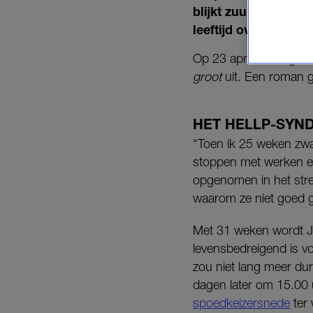
blijkt zuurstofteko
leeftijd overlijdt ze.
Op 23 april, de dag w
groot
uit. Een roman g
HET HELLP-SY
“Toen ik 25 weken zwan
stoppen met werken en 
opgenomen in het stre
waarom ze niet goed g
Met 31 weken wordt Jos
levensbedreigend is v
zou niet lang meer du
dagen later om 15.00 
spoedkeizersnede
ter