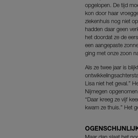
opgelopen. De tijd moe
kon door haar vroegge
ziekenhuis nog niet op
hadden daar geen verk
het doordat ze de eer
een aangepaste zonnebr
ging met onze zoon naa
Als ze twee jaar is bli
ontwikkelingsachtersta
Lisa niet het geval.” H
Nijmegen opgenomen bi
“Daar kreeg ze vijf ke
kwam ze thuis.” Het ge
OGENSCHIJNLIJ
Maar dan slaat het noo