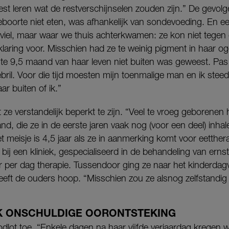
st leren wat de restverschijnselen zouden zijn.” De gevolge
boorte niet eten, was afhankelijk van sondevoeding. En e
viel, maar waar we thuis achterkwamen: ze kon niet tegen 
laring voor. Misschien had ze te weinig pigment in haar 
ste 9,5 maand van haar leven niet buiten was geweest. Pas
il. Voor die tijd moesten mijn toenmalige man en ik steeds
r buiten of ik.”
jkt ze verstandelijk beperkt te zijn. “Veel te vroeg geborene
nd, die ze in de eerste jaren vaak nog (voor een deel) inhal
et meisje is 4,5 jaar als ze in aanmerking komt voor eetther
j een kliniek, gespecialiseerd in de behandeling van erns
er per dag therapie. Tussendoor ging ze naar het kinderdagv
eft de ouders hoop. “Misschien zou ze alsnog zelfstandig 
K ONSCHULDIGE OORONTSTEKING
dlot toe. “Enkele dagen na haar vijfde verjaardag kregen we