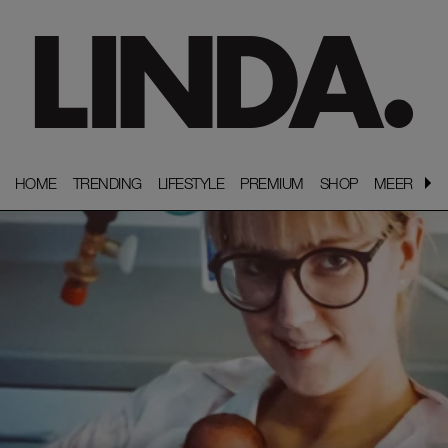
HOME
HOME
TRENDING
TRENDING
LIFESTYLE
LIFESTYLE
PREMIUM
PREMIUM
SHOP
SHOP
MEER
MEER