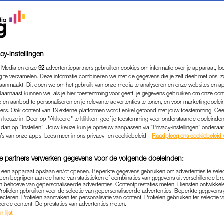
cy-instellingen
 Media en onze
92
advertentiepartners gebruiken cookies om informatie over je apparaat, lo
g te verzamelen. Deze informatie combineren we met de gegevens die je zelf deelt met ons, z
aanmaakt. Dit doen we om het gebruik van onze media te analyseren en onze websites en a
Daarnaast kunnen we, als je hier toestemming voor geeft, je gegevens gebruiken om onze con
 en aanbod te personaliseren en je relevante advertenties te tonen, en voor marketingdoele
ers. Ook content van 13 externe platformen wordt enkel getoond met jouw toestemming. Ge
gen keuze in. Door op "Akkoord" te klikken, geef je toestemming voor onderstaande doeleinden. 
k dan op “Instellen”. Jouw keuze kun je opnieuw aanpassen via “Privacy-instellingen” ondera
FAMILIE
|
INTERVIEW
u’s van onze apps. Lees meer in ons privacy- en cookiebeleid.
Raadpleeg ons cookiebeleid 
ERSTANDELIJK BEPERKT
e partners verwerken gegevens voor de volgende doeleinden:
RLEED NA EEN OORONTSTEK
p een apparaat opslaan en/of openen. Beperkte gegevens gebruiken om advertenties te sele
WIST: DIT IS HET EINDE'
pen begrijpen aan de hand van statistieken of combinaties van gegevens uit verschillende br
 behoeve van gepersonaliseerde advertenties. Contentprestaties meten. Diensten ontwikkel
Profielen gebruiken voor de selectie van gepersonaliseerde advertenties. Beperkte gegeven
23-04-2023
|
ANNA NEELTJE DE BOER
lecteren. Profielen aanmaken ter personalisatie van content. Profielen gebruiken ter selectie 
eerde content. De prestaties van advertenties meten.
 lijst
lt met 31 weken van haar dochter Lisa. Het meisje is