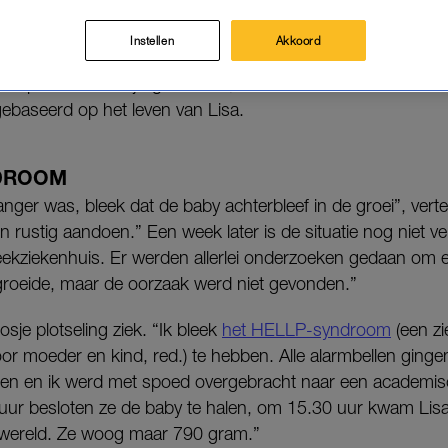
rt te hebben waardoor ze een hersenbeschadiging oplo
Instellen
Akkoord
aarop ze 30 zou zijn geworden, komt het boek
Niet alle kl
ebaseerd op het leven van Lisa.
NDROOM
ger was, bleek dat de baby achterbleef in de groei”, vertel
rustig aandoen.” Een week later is de situatie nog niet ve
ekziekenhuis. Er werden allerlei onderzoeken gedaan om 
roeide, maar de oorzaak werd niet gevonden.”
je plotseling ziek. “Ik bleek
het HELLP-syndroom
(een zi
oor moeder en kind, red.) te hebben. Alle alarmbellen ging
ren en ik werd met spoed overgebracht naar een academis
uur besloten ze de baby te halen, om 15.30 uur kwam Lis
 wereld. Ze woog maar 790 gram.”