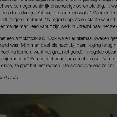
t was een ogenschijnlijk onschuldige oorontsteking. Ik w
en derde kindje. Zat nog op een roze wolk.” Maar als Li
ijfelt ze geen moment. “Ik regelde oppas en stapte vanuit 
enmalige man reed vanuit zijn werk in Utrecht naar het zie
met een antibioticakuur. “Ook waren er allemaal kweken ge
nd was. Mijn man bleef die nacht bij haar, ik ging terug 
e moet nú komen, want het gaat niet goed’. Ik regelde opva
 mijn moeder.” Samen met haar oom racet ze naar Nijmege
het einde, ze gaat het niet redden. Die avond overleed ze om 
r de foto.