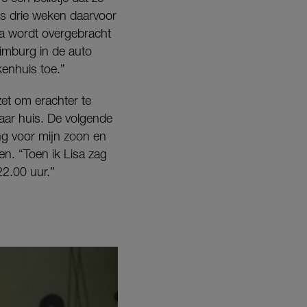
as drie weken daarvoor
sa wordt overgebracht
Limburg in de auto
kenhuis toe.”
zet om erachter te
naar huis. De volgende
ng voor mijn zoon en
n. “Toen ik Lisa zag
22.00 uur.”