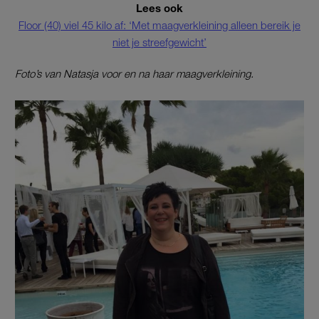
Lees ook
Floor (40) viel 45 kilo af: ‘Met maagverkleining alleen bereik je
niet je streefgewicht’
Foto’s van Natasja voor en na haar maagverkleining.