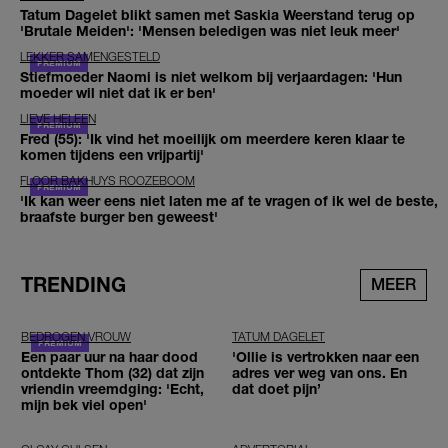
Tatum Dagelet blikt samen met Saskia Weerstand terug op
'Brutale Meiden': 'Mensen beledigen was niet leuk meer'
LEKKER SAMENGESTELD
Stiefmoeder Naomi is niet welkom bij verjaardagen: 'Hun
moeder wil niet dat ik er ben'
LIEVE HELEEN
Fred (55): 'Ik vind het moeilijk om meerdere keren klaar te
komen tijdens een vrijpartij'
FLOOR BAKHUYS ROOZEBOOM
'Ik kan weer eens niet laten me af te vragen of ik wel de beste,
braafste burger ben geweest'
TRENDING
MEER
BEDROGEN VROUW
TATUM DAGELET
Een paar uur na haar dood
'Ollie is vertrokken naar een
ontdekte Thom (32) dat zijn
adres ver weg van ons. En
vriendin vreemdging: 'Echt,
dat doet pijn’
mijn bek viel open'