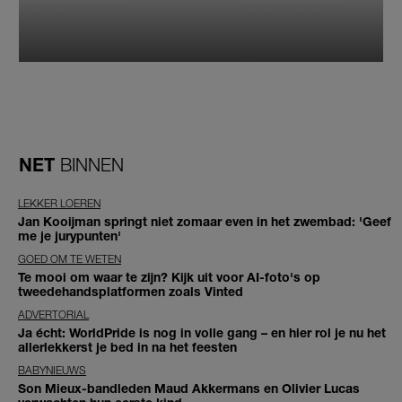
NET
BINNEN
LEKKER LOEREN
Jan Kooijman springt niet zomaar even in het zwembad: 'Geef
me je jurypunten'
GOED OM TE WETEN
Te mooi om waar te zijn? Kijk uit voor AI-foto's op
tweedehandsplatformen zoals Vinted
ADVERTORIAL
Ja écht: WorldPride is nog in volle gang – en hier rol je nu het
allerlekkerst je bed in na het feesten
BABYNIEUWS
Son Mieux-bandleden Maud Akkermans en Olivier Lucas