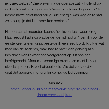
je fysiek welzijn. “Drie weken na de operatie zat ik huilend op
de bank: wat heb ik gedaan? Waar ben ik aan begonnen? Ik
kende mezelf niet meer terug. Alle energie was weg en ik had
zo’n buikpijn dat ik amper kon opstaan.”
Na een aantal maanden keerde ‘de levenslust’ weer terug.
Haar eetlust had nog wat langer de tijd nodig. “Toen ik voor de
eerste keer uiteten ging, bestelde ik een leeg bord. Ik pikte wat
mee van de anderen, daar had ik meer dan genoeg aan.
Inmiddels kan ik weer een voorgerecht op. Of een half
hoofdgerecht. Maar met sommige producten moet ik nog
steeds opletten. Brood bijvoorbeeld. Als dat verkeerd valt,
gaat dat gepaard met urenlange hevige buikkrampen.”
Lees ook
Esmee verloor 58 kilo na maagverkleining: ‘Ik kon eindelijk
droom verwezenlijken’