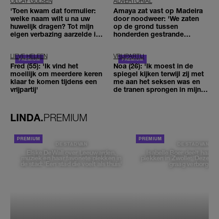
OLCAY GULSEN
ADVERTORIAL
'Toen kwam dat formulier:
Amaya zat vast op Madeira
welke naam wilt u na uw
door noodweer: 'We zaten
huwelijk dragen? Tot mijn
op de grond tussen
eigen verbazing aarzelde ik
honderden gestrande
geen moment'
reizigers'
LIEVE HELEEN
VRIJPARTIJ
Fred (55): 'Ik vind het
Noa (26): 'Ik moest in de
moeilijk om meerdere keren
spiegel kijken terwijl zij met
klaar te komen tijdens een
me aan het seksen was en
vrijpartij'
de tranen sprongen in mijn
ogen'
LINDA.
PREMIUM
DE STAD VAN
DE STAD VAN
Elske DeWall over Leeuwarden,
Isabelle Boer deelt haar f
muziek en haar favoriete plekken in
plekken in Zwolle: 'Deze pl
de stad: 'Een stad die voelt als thuis'
graag verborgen'