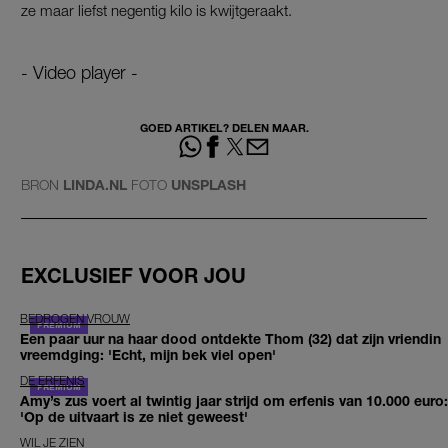
ze maar liefst negentig kilo is kwijtgeraakt.
- Video player -
GOED ARTIKEL? DELEN MAAR.
BRON
LINDA.NL
FOTO
UNSPLASH
EXCLUSIEF VOOR JOU
BEDROGEN VROUW
Een paar uur na haar dood ontdekte Thom (32) dat zijn vriendin
vreemdging: 'Echt, mijn bek viel open'
DE ERFENIS
Amy’s zus voert al twintig jaar strijd om erfenis van 10.000 euro:
'Op de uitvaart is ze niet geweest'
WIL JE ZIEN