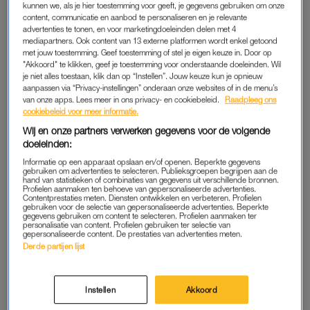
kunnen we, als je hier toestemming voor geeft, je gegevens gebruiken om onze
voorbereidingstraject gestart. En dat traject is niet voor niets,
content, communicatie en aanbod te personaliseren en je relevante
advertenties te tonen, en voor marketingdoeleinden delen met 4
weet Kamp inmiddels. “Zo’n operatie is een opoffering. Het
mediapartners. Ook content van 13 externe platformen wordt enkel getoond
kost veel energie, geld en kracht en vereist dat je je leefstijl
met jouw toestemming. Geef toestemming of stel je eigen keuze in. Door op
omgooit. Omdat je nog maar heel weinig kan eten, moet je
"Akkoord" te klikken, geef je toestemming voor onderstaande doeleinden. Wil
je niet alles toestaan, klik dan op “Instellen”. Jouw keuze kun je opnieuw
constant bewuste afwegingen maken om voldoende
aanpassen via “Privacy-instellingen” onderaan onze websites of in de menu’s
voedingsstoffen en eiwitten binnen te krijgen. Zodoende word
van onze apps. Lees meer in ons privacy- en cookiebeleid.
Raadpleeg ons
cookiebeleid voor meer informatie.
je min of meer gedwongen om de hele dag in het teken te
Wij en onze partners verwerken gegevens voor de volgende
zetten van eten en drinken. Niet voor een tijdje, maar voor
doeleinden:
altijd.”
Informatie op een apparaat opslaan en/of openen. Beperkte gegevens
gebruiken om advertenties te selecteren. Publieksgroepen begrijpen aan de
Ook de operatie zelf gaat gepaard met de nodige risico’s.
hand van statistieken of combinaties van gegevens uit verschillende bronnen.
Profielen aanmaken ten behoeve van gepersonaliseerde advertenties.
Hoewel Kamps operatie an sich is geslaagd, moest ze
Contentprestaties meten. Diensten ontwikkelen en verbeteren. Profielen
gebruiken voor de selectie van gepersonaliseerde advertenties. Beperkte
afgelopen half jaar twee keer met spoed worden geopereerd
gegevens gebruiken om content te selecteren. Profielen aanmaken ter
personalisatie van content. Profielen gebruiken ter selectie van
omdat haar buikwand openscheurde. Tijdens die operaties
gepersonaliseerde content. De prestaties van advertenties meten.
werd een geperforeerde darm hersteld en moest haar
Derde partijen lijst
galblaas worden verwijderd.
Instellen
Akkoord
Lees ook
Pamela Maas (30) viel zestig kilo af en is nu sex-appeal coach