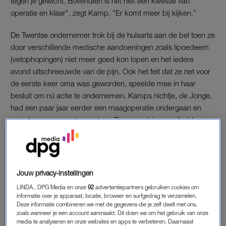
tegen je gewicht. Bovendien is het niet een kwestie van
operatie en klaar”, zegt Kamp. “Er komt meer bij kijken.”
De Twentse ondernemer trok bij de huisarts aan de bel toen ze
door verschillende medische aandoeningen zoals lipoedeem
(vetophopingen) niet meer goed kon lopen en het iedere
avond uitschreeuwde van de pijn. Ook het feit dat ze net voor
de eerste keer oma was geworden, speelde mee in haar
besluit om nú actie te ondernemen. Kamps nichtje, de Jonge,
had een paar jaar eerder een maagoperatie ondergaan en
was daar zeer over te spreken. Dus misschien, zo dacht
Kamp, is dat ook iets voor mij.
Lees ook
Simone (52) onderging een maagverkleining, maar viel daarna
Jouw privacy-instellingen
amper af
LINDA., DPG Media en onze
92
advertentiepartners gebruiken cookies om
informatie over je apparaat, locatie, browser en surfgedrag te verzamelen.
Deze informatie combineren we met de gegevens die je zelf deelt met ons,
OPERATIE
zoals wanneer je een account aanmaakt. Dit doen we om het gebruik van onze
media te analyseren en onze websites en apps te verbeteren. Daarnaast
Nadat de huisarts instemde met haar verzoek, werd er een