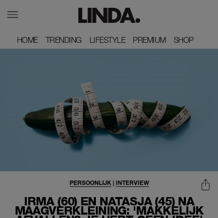
HOME
HOME
TRENDING
TRENDING
LIFESTYLE
LIFESTYLE
PREMIUM
PREMIUM
SHOP
SHOP
PERSOONLIJK
|
INTERVIEW
IRMA (60) EN NATASJA (45) NA
MAAGVERKLEINING: 'MAKKELIJK