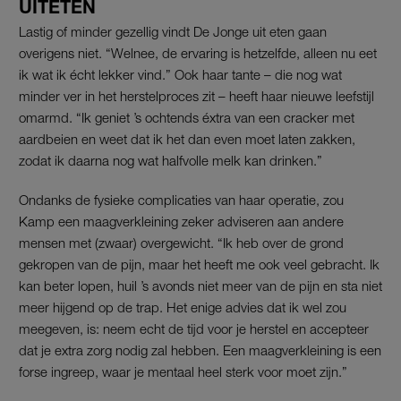
UITETEN
Lastig of minder gezellig vindt De Jonge uit eten gaan
overigens niet. “Welnee, de ervaring is hetzelfde, alleen nu eet
ik wat ik écht lekker vind.” Ook haar tante – die nog wat
minder ver in het herstelproces zit – heeft haar nieuwe leefstijl
omarmd. “Ik geniet ’s ochtends éxtra van een cracker met
aardbeien en weet dat ik het dan even moet laten zakken,
zodat ik daarna nog wat halfvolle melk kan drinken.”
Ondanks de fysieke complicaties van haar operatie, zou
Kamp een maagverkleining zeker adviseren aan andere
mensen met (zwaar) overgewicht. “Ik heb over de grond
gekropen van de pijn, maar het heeft me ook veel gebracht. Ik
kan beter lopen, huil ’s avonds niet meer van de pijn en sta niet
meer hijgend op de trap. Het enige advies dat ik wel zou
meegeven, is: neem echt de tijd voor je herstel en accepteer
dat je extra zorg nodig zal hebben. Een maagverkleining is een
forse ingreep, waar je mentaal heel sterk voor moet zijn.”