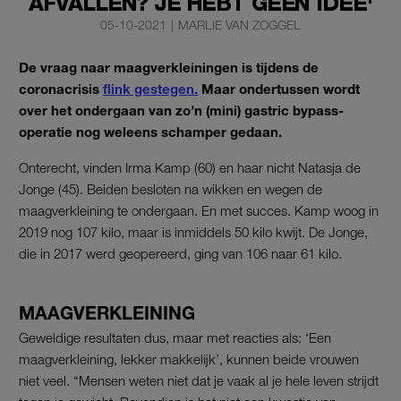
AFVALLEN? JE HEBT GEEN IDEE'
05-10-2021
|
MARLIE VAN ZOGGEL
De vraag naar maagverkleiningen is tijdens de
coronacrisis
flink gestegen.
Maar ondertussen wordt
over het ondergaan van zo’n (mini) gastric bypass-
operatie nog weleens schamper gedaan.
Onterecht, vinden Irma Kamp (60) en haar nicht Natasja de
Jonge (45). Beiden besloten na wikken en wegen de
maagverkleining te ondergaan. En met succes. Kamp woog in
2019 nog 107 kilo, maar is inmiddels 50 kilo kwijt. De Jonge,
die in 2017 werd geopereerd, ging van 106 naar 61 kilo.
MAAGVERKLEINING
Geweldige resultaten dus, maar met reacties als: ‘Een
maagverkleining, lekker makkelijk’, kunnen beide vrouwen
niet veel. “Mensen weten niet dat je vaak al je hele leven strijdt