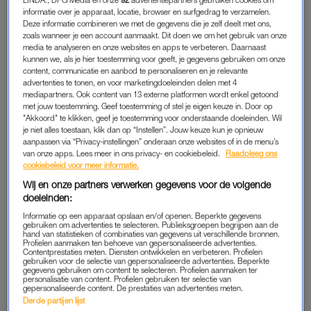
DEMOCATIE
informatie over je apparaat, locatie, browser en surfgedrag te verzamelen.
Deze informatie combineren we met de gegevens die je zelf deelt met ons,
“Ik wist al van jongs af aan dat ik mij wilde inzetten voor een
zoals wanneer je een account aanmaakt. Dit doen we om het gebruik van onze
rechtvaardige samenleving en een bijdrage wilde leveren aan
media te analyseren en onze websites en apps te verbeteren. Daarnaast
de democratie”, klinkt het opgewekt. In die missie is de van
kunnen we, als je hier toestemming voor geeft, je gegevens gebruiken om onze
content, communicatie en aanbod te personaliseren en je relevante
oorsprong Surinaamse goed geslaagd.
advertenties te tonen, en voor marketingdoeleinden delen met 4
mediapartners. Ook content van 13 externe platformen wordt enkel getoond
Ze was niet alleen zo’n zeven jaar (waarnemend)
met jouw toestemming. Geef toestemming of stel je eigen keuze in. Door op
"Akkoord" te klikken, geef je toestemming voor onderstaande doeleinden. Wil
burgemeester, ook zat ze twaalf jaar in de Senaat, schopte ze
je niet alles toestaan, klik dan op “Instellen”. Jouw keuze kun je opnieuw
het tot vervanger van de Nationale Ombudsman – haar
aanpassen via “Privacy-instellingen” onderaan onze websites of in de menu’s
van onze apps. Lees meer in ons privacy- en cookiebeleid.
Raadpleeg ons
huidige functie – en stond ze eind 2020 in de lijst van
de
cookiebeleid voor meer informatie.
Volkskrant Top 200 invloedrijkste Nederlanders
en in de
top
Wij en onze partners verwerken gegevens voor de volgende
100 van Opzij
.
doeleinden:
Informatie op een apparaat opslaan en/of openen. Beperkte gegevens
Sylvester vertelt dat haar familie een slavernijverleden heeft en
gebruiken om advertenties te selecteren. Publieksgroepen begrijpen aan de
hand van statistieken of combinaties van gegevens uit verschillende bronnen.
dat ze als een rode draad in haar familie terugziet dat iedereen
Profielen aanmaken ten behoeve van gepersonaliseerde advertenties.
Contentprestaties meten. Diensten ontwikkelen en verbeteren. Profielen
na de afschaffing van de slavernij kansen heeft gepakt. Dat
gebruiken voor de selectie van gepersonaliseerde advertenties. Beperkte
krijgen van een kans en daarmee kansengelijkheid omarmen,
gegevens gebruiken om content te selecteren. Profielen aanmaken ter
personalisatie van content. Profielen gebruiken ter selectie van
is wat haar betreft de basis van een rechtvaardige
gepersonaliseerde content. De prestaties van advertenties meten.
Derde partijen lijst
samenleving.