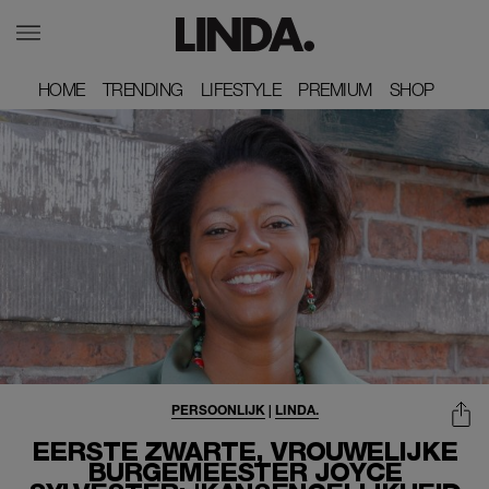
HOME
HOME
TRENDING
TRENDING
LIFESTYLE
LIFESTYLE
PREMIUM
PREMIUM
SHOP
SHOP
PERSOONLIJK
|
LINDA.
EERSTE ZWARTE, VROUWELIJKE
BURGEMEESTER JOYCE