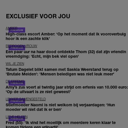
EXCLUSIEF VOOR JOU
AMBER
High-class escort Amber: ‘Op het moment dat ik vooroverbuig
hoor ik een zachte klik’
BEDROGEN VROUW
Een paar uur na haar dood ontdekte Thom (32) dat zijn vriendin
vreemdging: 'Echt, mijn bek viel open'
WIL JE ZIEN
Tatum Dagelet blikt samen met Saskia Weerstand terug op
'Brutale Meiden': 'Mensen beledigen was niet leuk meer'
DE ERFENIS
Amy’s zus voert al twintig jaar strijd om erfenis van 10.000 euro:
'Op de uitvaart is ze niet geweest'
LEKKER SAMENGESTELD
Stiefmoeder Naomi is niet welkom bij verjaardagen: 'Hun
moeder wil niet dat ik er ben'
LIEVE HELEEN
Fred (55): 'Ik vind het moeilijk om meerdere keren klaar te
komen tijdens een vrijpartij'