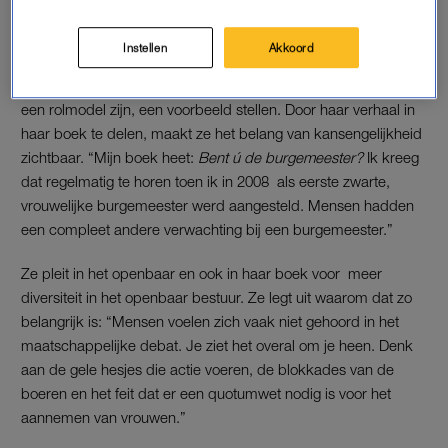
Instellen
Akkoord
ROLMODEL
Als eerste zwarte vrouw in de positie van burgemeester kon ze
een rolmodel zijn, een voorbeeld stellen. Door haar verhaal in
haar boek te delen, maakt ze het belang van kansengelijkheid
zichtbaar. “Mijn boek heet:
Bent ú de burgemeester?
Ik kreeg
dat regelmatig te horen toen ik in 2008 als eerste zwarte,
vrouwelijke burgemeester werd aangesteld. Mensen hadden
een compleet andere verwachting bij een burgemeester.”
Ze pleit in het openbaar en ook in haar boek voor meer
diversiteit in het openbaar bestuur. Ze legt uit waarom dat zo
belangrijk is: “Mensen voelen zich vaak niet gehoord in het
maatschappelijke debat. Je ziet het overal om je heen. Denk
aan de gele hesjes die actie voeren, de blokkades van de
boeren en het feit dat er een quotumwet nodig is voor het
aannemen van vrouwen.”