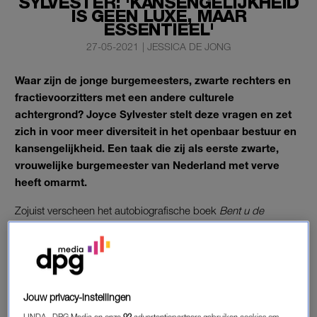
SYLVESTER: 'KANSENGELIJKHEID
IS GEEN LUXE, MAAR
ESSENTIEEL'
27-05-2021
|
JESSICA DE JONG
Waar zijn de jonge burgemeesters, zwarte rechters en
fractievoorzitters met een andere culturele
achtergrond? Joyce Sylvester stelt deze vragen en zet
zich in voor meer diversiteit in het openbaar bestuur en
kansengelijkheid. Een taak die zij als eerste zwarte,
vrouwelijke burgemeester van Nederland met verve
heeft omarmt.
Zojuist verscheen het autobiografische boek
Bent u de
burgemeester?
van Joyce Sylvester, burgemeester in Anna
Paulowna en later in Naarden, waarin ze terugblikt op haar
carrière en een pleidooi houdt voor kansengelijkheid en een
rechtvaardige samenleving.
Jouw privacy-instellingen
LINDA., DPG Media en onze
92
advertentiepartners gebruiken cookies om