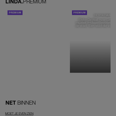
LINDA.
PREMIUM
ACHTERGROND
DE STAD VAN
Elske DeWall over Leeu
muziek en haar favoriete p
de stad: 'Een stad die voelt 
NET
BINNEN
MOET JE EVEN ZIEN