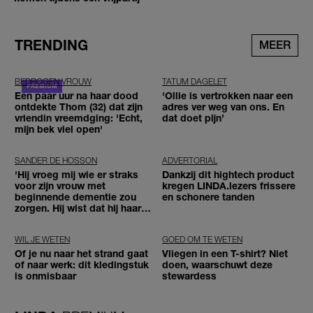
TRENDING
MEER
BEDROGEN VROUW
TATUM DAGELET
Een paar uur na haar dood
'Ollie is vertrokken naar een
ontdekte Thom (32) dat zijn
adres ver weg van ons. En
vriendin vreemdging: 'Echt,
dat doet pijn’
mijn bek viel open'
SANDER DE HOSSON
ADVERTORIAL
'Hij vroeg mij wie er straks
Dankzij dit hightech product
voor zijn vrouw met
kregen LINDA.lezers frissere
beginnende dementie zou
en schonere tanden
zorgen. Hij wist dat hij haar
zou moeten loslaten'
WIL JE WETEN
GOED OM TE WETEN
Of je nu naar het strand gaat
Vliegen in een T-shirt? Niet
of naar werk: dit kledingstuk
doen, waarschuwt deze
is onmisbaar
stewardess