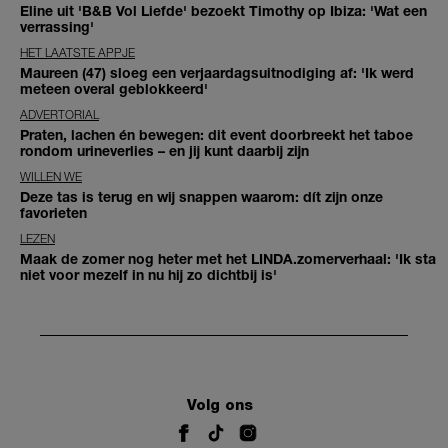
Eline uit 'B&B Vol Liefde' bezoekt Timothy op Ibiza: 'Wat een
verrassing'
HET LAATSTE APPJE
Maureen (47) sloeg een verjaardagsuitnodiging af: 'Ik werd
meteen overal geblokkeerd'
ADVERTORIAL
Praten, lachen én bewegen: dit event doorbreekt het taboe
rondom urineverlies – en jij kunt daarbij zijn
WILLEN WE
Deze tas is terug en wij snappen waarom: dít zijn onze
favorieten
LEZEN
Maak de zomer nog heter met het LINDA.zomerverhaal: 'Ik sta
niet voor mezelf in nu hij zo dichtbij is'
Volg ons