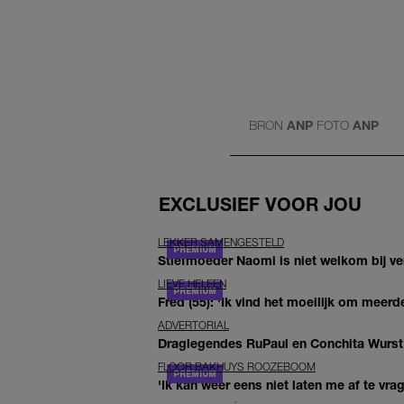
BRON
ANP
FOTO
ANP
EXCLUSIEF VOOR JOU
LEKKER SAMENGESTELD
Stiefmoeder Naomi is niet welkom bij ver
LIEVE HELEEN
Fred (55): 'Ik vind het moeilijk om meerde
ADVERTORIAL
Draglegendes RuPaul en Conchita Wurst
FLOOR BAKHUYS ROOZEBOOM
'Ik kan weer eens niet laten me af te vr