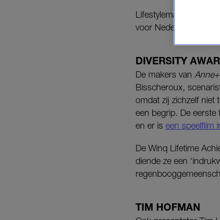
Lifestylemagazine
Win
voor Nederlanders uit
DIVERSITY AWA
De makers van
Anne+
Bisscheroux, scenaris
omdat zij zichzelf niet
een begrip. De eerste 
en er is
een speelfilm 
De Winq Lifetime Ach
diende ze een ‘indruk
regenbooggemeenschap
TIM HOFMAN