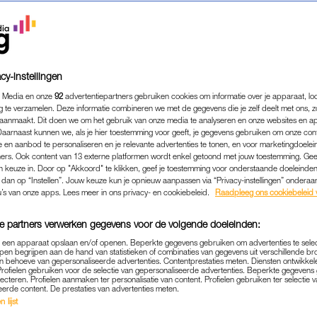
cy-instellingen
 Media en onze
92
advertentiepartners gebruiken cookies om informatie over je apparaat, lo
g te verzamelen. Deze informatie combineren we met de gegevens die je zelf deelt met ons, z
aanmaakt. Dit doen we om het gebruik van onze media te analyseren en onze websites en a
Daarnaast kunnen we, als je hier toestemming voor geeft, je gegevens gebruiken om onze con
 en aanbod te personaliseren en je relevante advertenties te tonen, en voor marketingdoele
ers. Ook content van 13 externe platformen wordt enkel getoond met jouw toestemming. Ge
gen keuze in. Door op "Akkoord" te klikken, geef je toestemming voor onderstaande doeleinden. 
k dan op “Instellen”. Jouw keuze kun je opnieuw aanpassen via “Privacy-instellingen” ondera
NIEUWS
|
WAT GOÉÉÉÉD
u’s van onze apps. Lees meer in ons privacy- en cookiebeleid.
Raadpleeg ons cookiebeleid 
ORZITTER VERA BERGKAM
e partners verwerken gegevens voor de volgende doeleinden:
BEKROOND MET DIVERSI
p een apparaat opslaan en/of openen. Beperkte gegevens gebruiken om advertenties te sele
pen begrijpen aan de hand van statistieken of combinaties van gegevens uit verschillende br
29-04-2021
|
ANNA NEELTJE DE BOER
 behoeve van gepersonaliseerde advertenties. Contentprestaties meten. Diensten ontwikkel
Profielen gebruiken voor de selectie van gepersonaliseerde advertenties. Beperkte gegeven
lecteren. Profielen aanmaken ter personalisatie van content. Profielen gebruiken ter selectie 
a Bergkamp, presentator Tim Hofman en lhbtiq-serie 
eerde content. De prestaties van advertenties meten.
 lijst
roond met een Diversity Award.