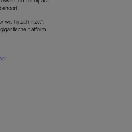
 Award, omdat hij zich
 behoort.
 wie hij zich inzet”,
n gigantische platform
eer’