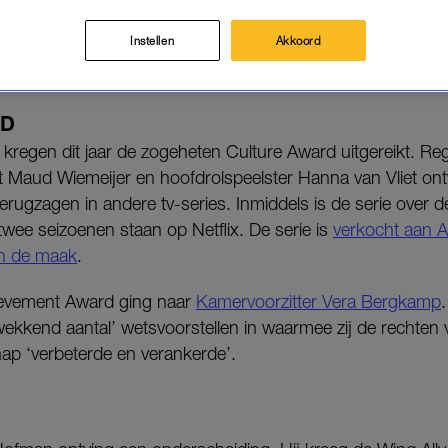
q
rijkt de prijzen jaarlijks uit aan mensen of initiatieven die
Instellen
Akkoord
 de lhbtiq+-community.
RD
kregen dit jaar de zogeheten Culture Award uitgereikt. Reg
t Maud Wiemeijer en hoofdrolspeelster Hanna van Vliet ont
 terugzagen in andere tv-series. Inmiddels is de serie over d
twee seizoenen staan op Netflix. De serie is
verkocht aan 
in de maak
.
ievement Award ging naar
Kamervoorzitter Vera Bergkamp
wekkend aantal’ wetsvoorstellen in waarmee zij de rechten 
 ‘verbeterde en verankerde’.