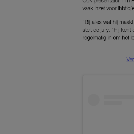
Ook presentator Tim H
vaak inzet voor lhbtiq’
“Bij alles wat hij maa
stelt de jury. “Hij kent
regelmatig in om het l
Ver