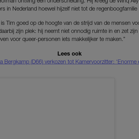
ofman ontving een onderscheiding. Hij kreeg de Winq Ally
ers in Nederland hoewel hijzelf niet tot de regenboogfamilie
kt is Tim goed op de hoogte van de strijd van de mensen voor
 daarbij zijn plek: hij neemt niet onnodig ruimte in en zet zij
even voor queer-personen iets makkelijker te maken.”
Lees ook
a Bergkamp (D66) verkozen tot Kamervoorzitter: ‘Enorme 