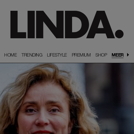
HOME
HOME
TRENDING
TRENDING
LIFESTYLE
LIFESTYLE
PREMIUM
PREMIUM
SHOP
SHOP
MEER