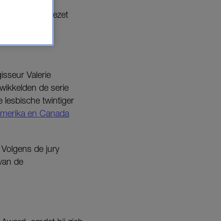
 zich hebben ingezet
isseur Valerie
wikkelden de serie
e lesbische twintiger
Amerika en Canada
. Volgens de jury
van de