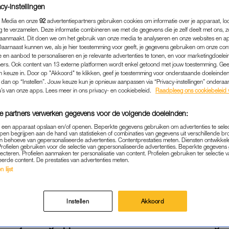
cy-instellingen
 Media en onze
92
advertentiepartners gebruiken cookies om informatie over je apparaat, lo
g te verzamelen. Deze informatie combineren we met de gegevens die je zelf deelt met ons, z
aanmaakt. Dit doen we om het gebruik van onze media te analyseren en onze websites en a
Daarnaast kunnen we, als je hier toestemming voor geeft, je gegevens gebruiken om onze con
 en aanbod te personaliseren en je relevante advertenties te tonen, en voor marketingdoele
ers. Ook content van 13 externe platformen wordt enkel getoond met jouw toestemming. Ge
gen keuze in. Door op "Akkoord" te klikken, geef je toestemming voor onderstaande doeleinden. 
k dan op “Instellen”. Jouw keuze kun je opnieuw aanpassen via “Privacy-instellingen” ondera
u’s van onze apps. Lees meer in ons privacy- en cookiebeleid.
Raadpleeg ons cookiebeleid 
e partners verwerken gegevens voor de volgende doeleinden:
p een apparaat opslaan en/of openen. Beperkte gegevens gebruiken om advertenties te sele
pen begrijpen aan de hand van statistieken of combinaties van gegevens uit verschillende br
SEX & RELATIES
|
RODE OORTJES
 behoeve van gepersonaliseerde advertenties. Contentprestaties meten. Diensten ontwikkel
Profielen gebruiken voor de selectie van gepersonaliseerde advertenties. Beperkte gegeven
KOMEN DOOR EEN KNIE? J
lecteren. Profielen aanmaken ter personalisatie van content. Profielen gebruiken ter selectie 
eerde content. De prestaties van advertenties meten.
T: 'THE KNEE THING' SCHI
 lijst
HELEMAAL TE ZIJN
20-01-2026
|
NIVINE DE JONG
Instellen
Akkoord
 dansjes en grappen – voor alle lifehacks en handige 