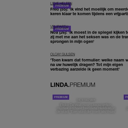
LIEVE HELEEN
Fred (55): 'Ik vind het moeilijk om meerd
keren klaar te komen tijdens een vrijparti
VRIJPARTIJ
Noa (26): 'Ik moest in de spiegel kijken t
zij met me aan het seksen was en de tra
sprongen in mijn ogen'
OLCAY GULSEN
'Toen kwam dat formulier: welke naam wi
na uw huwelijk dragen? Tot mijn eigen
verbazing aarzelde ik geen moment'
LINDA.
PREMIUM
DE STAD VAN
Elske DeWall over Leeuwarden,
muziek en haar favoriete plekken in
de stad: 'Een stad die voelt als thuis'