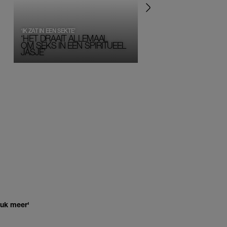
‘IK ZAT IN EEN SEKTE’
‘HET DRAAIT ALLEMAAL
OM SEKS IN EEN SPIRITUEEL 
JASJE’
euk meer'