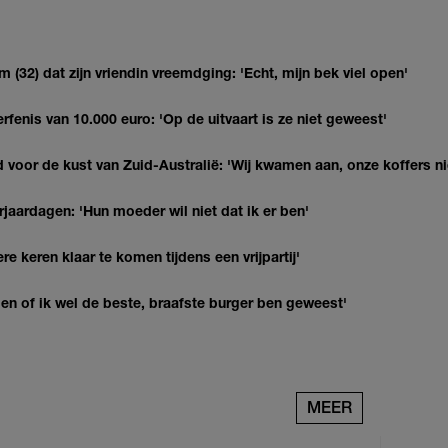
(32) dat zijn vriendin vreemdging: 'Echt, mijn bek viel open'
erfenis van 10.000 euro: 'Op de uitvaart is ze niet geweest'
 voor de kust van Zuid-Australië: 'Wij kwamen aan, onze koffers ni
jaardagen: 'Hun moeder wil niet dat ik er ben'
re keren klaar te komen tijdens een vrijpartij'
agen of ik wel de beste, braafste burger ben geweest'
MEER