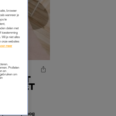
catie, browser
oals wanneer je
pps te
tent,
inden delen met
ef toestemming
Wil je niet alles
an onze websites
voor meer
cteren.
onnen. Profielen
en en
s gebruiken om
A, HET
van
JNT HET
tips waar je nog