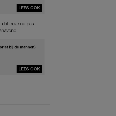
LEES OOK
r dat deze nu pas
vanavond.
oriet bij de mannen)
LEES OOK