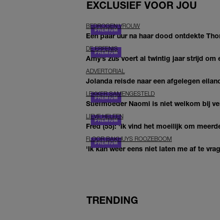
EXCLUSIEF VOOR JOU
BEDROGEN VROUW
Een paar uur na haar dood ontdekte Thom 
DE ERFENIS
Amy’s zus voert al twintig jaar strijd om 
ADVERTORIAL
Jolanda reisde naar een afgelegen eiland
LEKKER SAMENGESTELD
Stiefmoeder Naomi is niet welkom bij ver
LIEVE HELEEN
Fred (55): 'Ik vind het moeilijk om meerde
FLOOR BAKHUYS ROOZEBOOM
'Ik kan weer eens niet laten me af te vr
TRENDING