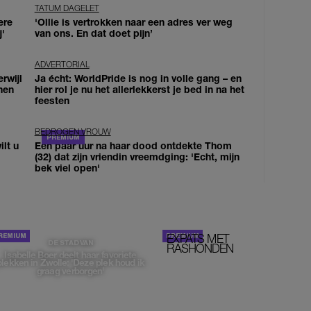
TATUM DAGELET
ere
'Ollie is vertrokken naar een adres ver weg
j'
van ons. En dat doet pijn’
ADVERTORIAL
erwijl
Ja écht: WorldPride is nog in volle gang – en
nen
hier rol je nu het allerlekkerst je bed in na het
feesten
BEDROGEN VROUW
lt u
Een paar uur na haar dood ontdekte Thom
(32) dat zijn vriendin vreemdging: 'Echt, mijn
bek viel open'
EXPATS MET
STOM!
DE STAD VAN
RASHONDEN
Isabelle Boer deelt haar favoriete
plekken in Zwolle: 'Deze plek houd ik
graag verborgen'