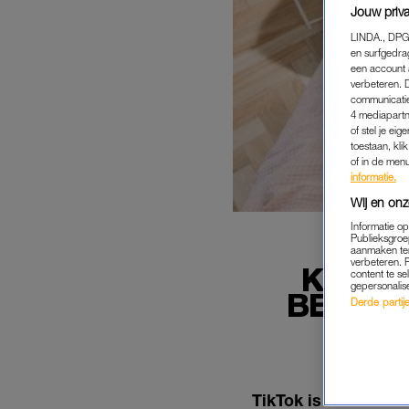
Jouw priva
LINDA., DPG
en surfgedra
een account 
verbeteren. 
communicatie
4 mediapartn
of stel je ei
toestaan, kli
of in de men
informatie.
Wij en onz
Informatie o
Publieksgroe
aanmaken ten
verbeteren. 
KLAAR
content te se
gepersonalis
BESTAA
Derde partijen
TikTok is er – naast