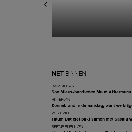
NET
BINNEN
BABYNIEUWS
Son Mieux-bandleden Maud Akkermans en
HITTEPLAN
Zonnebrand in de aanslag, want we krij
WIL JE ZIEN
Tatum Dagelet blikt samen met Saskia W
BEETJE BIJBLIJVEN