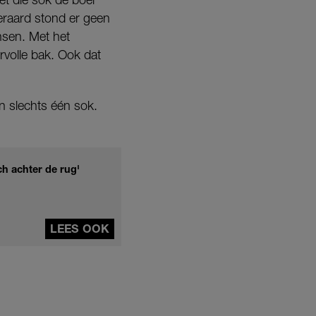
eraard stond er geen
ensen. Met het
rvolle bak. Ook dat
n slechts één sok.
h achter de rug'
LEES OOK