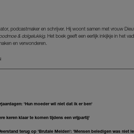
tator, podcastmaker en schrijver. Hij woont samen met vrouw Dieu
oodmoe & dolgelukkig
. Het boek geeft een eerlijk inkijkje in het v
 maken en verwonderen.
N
jaardagen: 'Hun moeder wil niet dat ik er ben'
re keren klaar te komen tijdens een vrijpartij'
eerstand terug op 'Brutale Meiden': 'Mensen beledigen was niet l