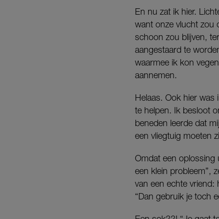
En nu zat ik hier. Lich
want onze vlucht zou 
schoon zou blijven, te
aangestaard te worden 
waarmee ik kon vegen, 
aannemen.
Helaas. Ook hier was i
te helpen. Ik besloot 
beneden leerde dat mi
een vliegtuig moeten z
Omdat een oplossing ui
een klein probleem”, z
van een echte vriend: h
“Dan gebruik je toch e
Een sok??! “Je gaat t