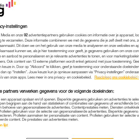
cy-instellingen
 Media en onze
92
advertentiepartners gebruiken cookies om informatie over je apparaat, lo
g te verzamelen. Deze informatie combineren we met de gegevens die je zelf deelt met ons, z
aanmaakt. Dit doen we om het gebruik van onze media te analyseren en onze websites en a
Daarnaast kunnen we, als je hier toestemming voor geeft, je gegevens gebruiken om onze con
 en aanbod te personaliseren en je relevante advertenties te tonen, en voor marketingdoele
ers. Ook content van 13 externe platformen wordt enkel getoond met jouw toestemming. Ge
gen keuze in. Door op "Akkoord" te klikken, geef je toestemming voor onderstaande doeleinden. 
k dan op “Instellen”. Jouw keuze kun je opnieuw aanpassen via “Privacy-instellingen” ondera
COLUMN
|
JAN VERSTEEGH
u’s van onze apps. Lees meer in ons privacy- en cookiebeleid.
Raadpleeg ons cookiebeleid 
AARSCHUWING: DIT VERH
e partners verwerken gegevens voor de volgende doeleinden:
POEPEN, DAN WEET U DA
p een apparaat opslaan en/of openen. Beperkte gegevens gebruiken om advertenties te sele
pen begrijpen aan de hand van statistieken of combinaties van gegevens uit verschillende br
12-07-2023
|
JAN VERSTEEGH
 behoeve van gepersonaliseerde advertenties. Contentprestaties meten. Diensten ontwikkel
Profielen gebruiken voor de selectie van gepersonaliseerde advertenties. Beperkte gegeven
lecteren. Profielen aanmaken ter personalisatie van content. Profielen gebruiken ter selectie 
 ik geven elkaar sinds tien jaar geen verjaardagscad
eerde content. De prestaties van advertenties meten.
 lijst
er jaar een paar dagen samen weg naar het buitenlan
ije.