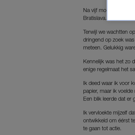
Na vijf mooie dagen re
Bratislava.
Terwijl we wachtten o
dringend op zoek was n
meteen. Gelukkig ware
Kennelijk was het zo 
enige regelmaat het sa
Ik deed waar ik voor 
papier, maar ik voelde 
Een blik leerde dat er
Ik vervloekte mijzelf d
ontwikkeld om éérst te
te gaan tot actie.