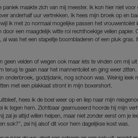
te paniek maakte zich van mij meester. Ik kon hier niet voor 
over anderhalf uur vertrekken. Ik hees mijn broek op en b
rwijl ik met zo normaal mogelijke passen het vrouwentoilet i
door een maagdelijk witte rol rechthoekige vellen papier. 
al was het een stapeltje boombladeren of een pluk gras. I
n geen velden of wegen ook maar íets te vinden om mij uit
om terug te gaan naar het mannentoilet en ging weer zitten.
jn onderbroek, godzijdank, nog schoon was. Weinig leek m
itten met een plakkaat stront in mijn boxershort.
tbleef, hees ik de boel weer op en liep naar mijn reisgen
ei ik tegen hem. Zichtbaar geamuseerd hoorde hij mijn ver
ij zal je altijd willen helpen, maar niet zonder eerst om je le
en sok?”, zei hij alsof dit voor hem dagelijkse kost was.
erug naar de wc, doet een schoen en een sok uit, maakt me