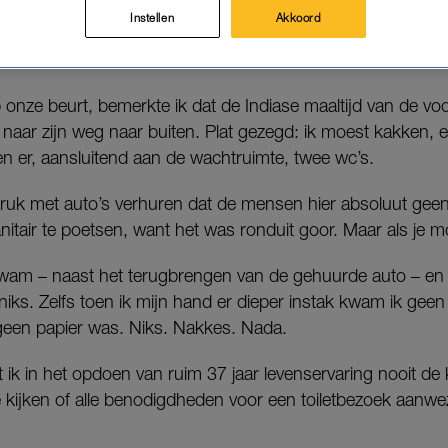
Instellen
Akkoord
den we terug naar het autoverhuurbedrijf in de buurt van 
p onze beurt, bemerkte ik dat de Indiase maaltijd van de 
aar zijn weg naar buiten. Plat gezegd: ik moest kakken, en
n er, aansluitend aan de wachtruimte, twee wc’s.
druk met auto’s verhuren dat de mensen hier absoluut gee
nitair te poetsen, want het was ronduit goor. Maar als je 
kwam – naast het terugbrengen van de gehuurde auto – en
niks. Zelfs toen ik mijn hand er dieper instak kwam ik geen 
 geen papier was. Niks. Nakkes. Nada.
at ik in het opdoen van ruim 37 jaar levenservaring nooit de 
 kijken of alle benodigdheden voor een toiletbezoek aanwez