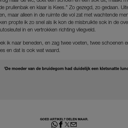
de prullenbak en klaar is Kees.” Zo gezegd, zo gedaan. Uit
etten, maar alleen in de ruimte die vol zat met wachtende m
 propte ik zo snel als ik kon de misbruikte sok in de ove
osleutel in en vertrokken richting vliegveld.
eek ik naar beneden, en zag twee voeten, twee schoenen e
jes en dat is ook wat waard.
'De moeder van de bruidegom had duidelijk een kletsnatte lunc
GOED ARTIKEL? DELEN MAAR.