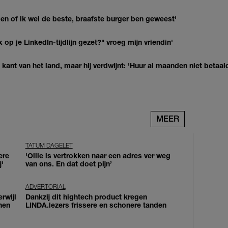
agen of ik wel de beste, braafste burger ben geweest'
op je LinkedIn-tijdlijn gezet?" vroeg mijn vriendin'
kant van het land, maar hij verdwijnt: 'Huur al maanden niet betaal
MEER
TATUM DAGELET
ere
'Ollie is vertrokken naar een adres ver weg
j'
van ons. En dat doet pijn’
ADVERTORIAL
erwijl
Dankzij dit hightech product kregen
nen
LINDA.lezers frissere en schonere tanden