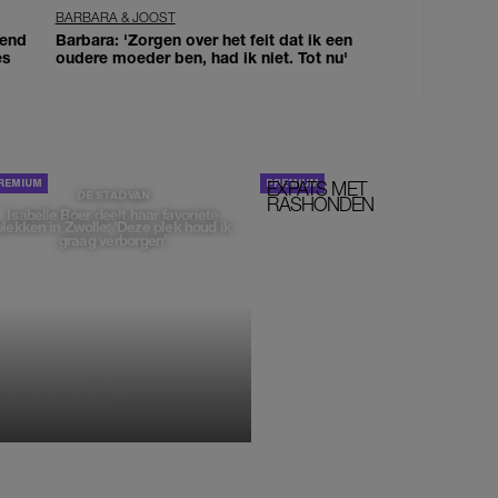
BARBARA & JOOST
iend
Barbara: 'Zorgen over het feit dat ik een
es
oudere moeder ben, had ik niet. Tot nu'
EXPATS MET
STOM!
DE STAD VAN
RASHONDEN
Isabelle Boer deelt haar favoriete
plekken in Zwolle: 'Deze plek houd ik
graag verborgen'
MONIQUE KLEMANN