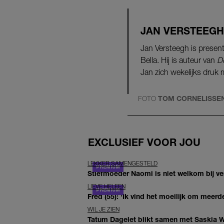
JAN VERSTEEGH
Jan Versteegh is presen
Bella. Hij is auteur van
D
Jan zich wekelijks druk
FOTO
TOM CORNELISSE
EXCLUSIEF VOOR JOU
LEKKER SAMENGESTELD
Stiefmoeder Naomi is niet welkom bij ver
LIEVE HELEEN
Fred (55): 'Ik vind het moeilijk om meerde
WIL JE ZIEN
Tatum Dagelet blikt samen met Saskia W