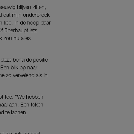
eeuwig blijven zitten,
ad dat mijn onderbroek
n liep. In de hoop daar
Of überhaupt iets
k zou nu alles
 deze benarde positie
 Een blik op naar
e zo vervelend als in
oot toe. “We hebben
haal aan. Een teken
ed te lachen.
t die sok de boel