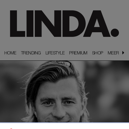
HOME
HOME
TRENDING
TRENDING
LIFESTYLE
LIFESTYLE
PREMIUM
PREMIUM
SHOP
SHOP
MEER
MEER