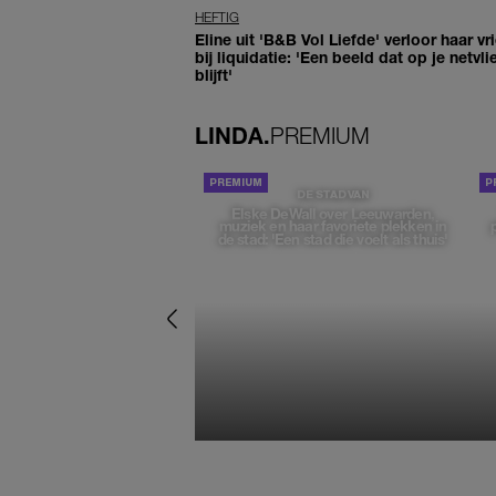
HEFTIG
Eline uit 'B&B Vol Liefde' verloor haar vr
bij liquidatie: 'Een beeld dat op je netvli
blijft'
LINDA.
PREMIUM
DE STAD VAN
Elske DeWall over Leeuwarden,
muziek en haar favoriete plekken in
de stad: 'Een stad die voelt als thuis'