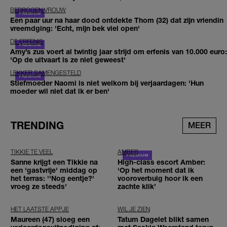
BEDROGEN VROUW
Een paar uur na haar dood ontdekte Thom (32) dat zijn vriendin
vreemdging: 'Echt, mijn bek viel open'
DE ERFENIS
Amy’s zus voert al twintig jaar strijd om erfenis van 10.000 euro:
'Op de uitvaart is ze niet geweest'
LEKKER SAMENGESTELD
Stiefmoeder Naomi is niet welkom bij verjaardagen: 'Hun
moeder wil niet dat ik er ben'
TRENDING
MEER
TIKKIE TE VEEL
AMBER
Sanne krijgt een Tikkie na
High-class escort Amber:
een 'gastvrije' middag op
‘Op het moment dat ik
het terras: ''Nog eentje?'
vooroverbuig hoor ik een
vroeg ze steeds'
zachte klik’
HET LAATSTE APPJE
WIL JE ZIEN
Maureen (47) sloeg een
Tatum Dagelet blikt samen