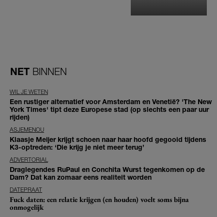
NET
BINNEN
WIL JE WETEN
Een rustiger alternatief voor Amsterdam en Venetië? 'The New
York Times' tipt deze Europese stad (op slechts een paar uur
rijden)
ASJEMENOU
Klaasje Meijer krijgt schoen naar haar hoofd gegooid tijdens
K3-optreden: ‘Die krijg je niet meer terug’
ADVERTORIAL
Draglegendes RuPaul en Conchita Wurst tegenkomen op de
Dam? Dat kan zomaar eens realiteit worden
DATEPRAAT
Fuck daten: een relatie krijgen (en houden) voelt soms bijna
onmogelijk