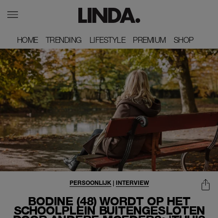
HOME
HOME
TRENDING
TRENDING
LIFESTYLE
LIFESTYLE
PREMIUM
PREMIUM
SHOP
SHOP
PERSOONLIJK
|
INTERVIEW
BODINE (48) WORDT OP HET
SCHOOLPLEIN BUITENGESLOTEN