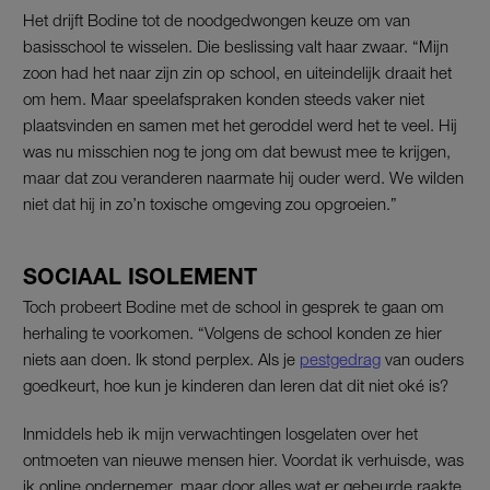
Het drijft Bodine tot de noodgedwongen keuze om van
basisschool te wisselen. Die beslissing valt haar zwaar. “Mijn
zoon had het naar zijn zin op school, en uiteindelijk draait het
om hem. Maar speelafspraken konden steeds vaker niet
plaatsvinden en samen met het geroddel werd het te veel. Hij
was nu misschien nog te jong om dat bewust mee te krijgen,
maar dat zou veranderen naarmate hij ouder werd. We wilden
niet dat hij in zo’n toxische omgeving zou opgroeien.”
SOCIAAL ISOLEMENT
Toch probeert Bodine met de school in gesprek te gaan om
herhaling te voorkomen. “Volgens de school konden ze hier
niets aan doen. Ik stond perplex. Als je
pestgedrag
van ouders
goedkeurt, hoe kun je kinderen dan leren dat dit niet oké is?
Inmiddels heb ik mijn verwachtingen losgelaten over het
ontmoeten van nieuwe mensen hier. Voordat ik verhuisde, was
ik online ondernemer, maar door alles wat er gebeurde raakte