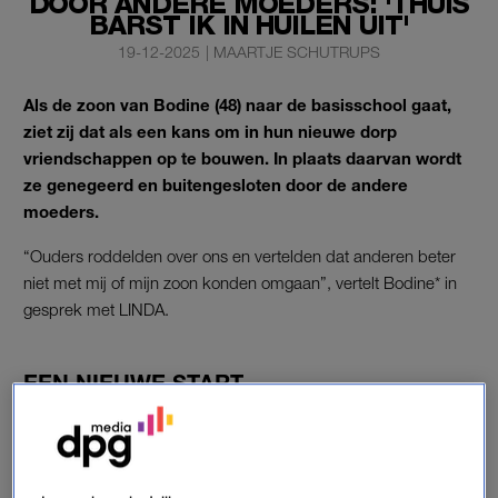
DOOR ANDERE MOEDERS: 'THUIS
BARST IK IN HUILEN UIT'
19-12-2025
|
MAARTJE SCHUTRUPS
Als de zoon van Bodine (48) naar de basisschool gaat,
ziet zij dat als een kans om in hun nieuwe dorp
vriendschappen op te bouwen. In plaats daarvan wordt
ze genegeerd en buitengesloten door de andere
moeders.
“Ouders roddelden over ons en vertelden dat anderen beter
niet met mij of mijn zoon konden omgaan”, vertelt Bodine* in
gesprek met LINDA.
EEN NIEUWE START
Vier jaar geleden verhuist Bodine van de Randstad naar het
zuiden van het land, waar ze in een dorp gaat wonen. “De
droomplek die we altijd voor ogen hadden, vonden we hier.
Toch wist ik niet goed waar ik in terechtkwam. Het is een groot