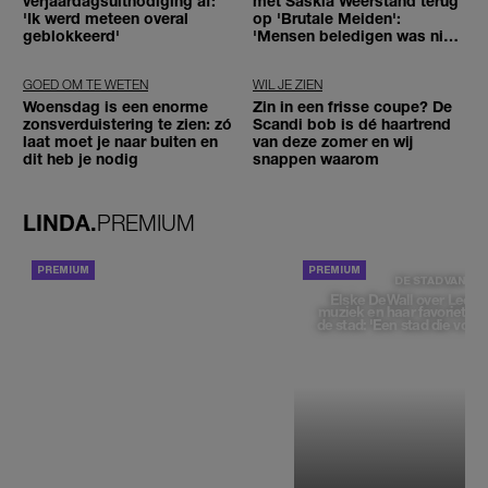
verjaardagsuitnodiging af:
met Saskia Weerstand terug
'Ik werd meteen overal
op 'Brutale Meiden':
geblokkeerd'
'Mensen beledigen was niet
leuk meer'
GOED OM TE WETEN
WIL JE ZIEN
Woensdag is een enorme
Zin in een frisse coupe? De
zonsverduistering te zien: zó
Scandi bob is dé haartrend
laat moet je naar buiten en
van deze zomer en wij
dit heb je nodig
snappen waarom
LINDA.
PREMIUM
ACHTERGROND
DE STAD VAN
Elske DeWall over Leeu
muziek en haar favoriete p
de stad: 'Een stad die voelt 