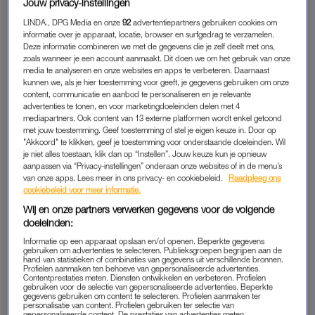
Jouw privacy-instellingen
verschil om vanuit de Randstad in zo’n klein dorp te gaan
LINDA., DPG Media en onze
92
advertentiepartners gebruiken cookies om
wonen”, vertelt ze.
informatie over je apparaat, locatie, browser en surfgedrag te verzamelen.
Deze informatie combineren we met de gegevens die je zelf deelt met ons,
zoals wanneer je een account aanmaakt. Dit doen we om het gebruik van onze
Haar zoon is op dat moment twee jaar oud. “Ik keek er erg
media te analyseren en onze websites en apps te verbeteren. Daarnaast
naar uit dat hij naar de
basisschool
zou gaan. Dan kon ik
kunnen we, als je hier toestemming voor geeft, je gegevens gebruiken om onze
andere moeders ontmoeten; dat is toch makkelijker om
content, communicatie en aanbod te personaliseren en je relevante
advertenties te tonen, en voor marketingdoeleinden delen met 4
contact te leggen. Omdat ik niemand kende, zag ik het als een
mediapartners. Ook content van 13 externe platformen wordt enkel getoond
goede gelegenheid om vriendinnen te maken.”
met jouw toestemming. Geef toestemming of stel je eigen keuze in. Door op
"Akkoord" te klikken, geef je toestemming voor onderstaande doeleinden. Wil
je niet alles toestaan, klik dan op “Instellen”. Jouw keuze kun je opnieuw
aanpassen via “Privacy-instellingen” onderaan onze websites of in de menu’s
ONZICHTBAAR OP HET SCHOOLPLEIN
van onze apps. Lees meer in ons privacy- en cookiebeleid.
Raadpleeg ons
cookiebeleid voor meer informatie.
Twee jaar later is het zover. “In het begin was ik heel positief. Ik
Wij en onze partners verwerken gegevens voor de volgende
deed echt moeite: ik bood me aan als hulpouder en sprak
doeleinden:
andere moeders aan op het
schoolplein
. Maar er kwam weinig
Informatie op een apparaat opslaan en/of openen. Beperkte gegevens
respons en ik werd genegeerd. De mensen hier zijn erg ‘ons
gebruiken om advertenties te selecteren. Publieksgroepen begrijpen aan de
hand van statistieken of combinaties van gegevens uit verschillende bronnen.
kent ons’ en gesloten. Ik voelde me onzichtbaar op het
Profielen aanmaken ten behoeve van gepersonaliseerde advertenties.
Contentprestaties meten. Diensten ontwikkelen en verbeteren. Profielen
schoolplein.”
gebruiken voor de selectie van gepersonaliseerde advertenties. Beperkte
gegevens gebruiken om content te selecteren. Profielen aanmaken ter
personalisatie van content. Profielen gebruiken ter selectie van
Net als Bodine wil haar zoon contact met leeftijdsgenoten. “Hij
gepersonaliseerde content. De prestaties van advertenties meten.