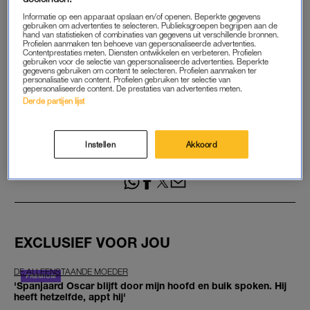
Maandelijks opzegbaar
Informatie op een apparaat opslaan en/of openen. Beperkte gegevens
gebruiken om advertenties te selecteren. Publieksgroepen begrijpen aan de
hand van statistieken of combinaties van gegevens uit verschillende bronnen.
Profielen aanmaken ten behoeve van gepersonaliseerde advertenties.
START GRATIS MAAND
Contentprestaties meten. Diensten ontwikkelen en verbeteren. Profielen
gebruiken voor de selectie van gepersonaliseerde advertenties. Beperkte
gegevens gebruiken om content te selecteren. Profielen aanmaken ter
Daarna €5,95 per maand
personalisatie van content. Profielen gebruiken ter selectie van
gepersonaliseerde content. De prestaties van advertenties meten.
Derde partijen lijst
Al abonnee? Log in
Instellen
Akkoord
GOED ARTIKEL? DELEN MAAR.
EXCLUSIEF VOOR JOU
DE ALLEENSTAANDE MOEDER
'Spanjaard Oscar blijft door mijn hoofd en buik spoken. Hij
heeft hetzelfde, appt hij'