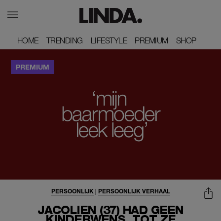
HOME
HOME
TRENDING
TRENDING
LIFESTYLE
LIFESTYLE
PREMIUM
PREMIUM
SHOP
SHOP
PERSOONLIJK
|
PERSOONLIJK VERHAAL
JACOLIEN (37) HAD GEEN
KINDERWENS, TÓT ZE