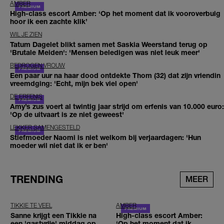
AMBER
High-class escort Amber: ‘Op het moment dat ik vooroverbuig
hoor ik een zachte klik’
WIL JE ZIEN
Tatum Dagelet blikt samen met Saskia Weerstand terug op
'Brutale Meiden': 'Mensen beledigen was niet leuk meer'
BEDROGEN VROUW
Een paar uur na haar dood ontdekte Thom (32) dat zijn vriendin
vreemdging: 'Echt, mijn bek viel open'
DE ERFENIS
Amy’s zus voert al twintig jaar strijd om erfenis van 10.000 euro:
'Op de uitvaart is ze niet geweest'
LEKKER SAMENGESTELD
Stiefmoeder Naomi is niet welkom bij verjaardagen: 'Hun
moeder wil niet dat ik er ben'
TRENDING
MEER
TIKKIE TE VEEL
AMBER
Sanne krijgt een Tikkie na
High-class escort Amber:
een 'gastvrije' middag op
‘Op het moment dat ik