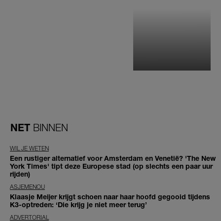
NET
BINNEN
WIL JE WETEN
Een rustiger alternatief voor Amsterdam en Venetië? 'The New
York Times' tipt deze Europese stad (op slechts een paar uur
rijden)
ASJEMENOU
Klaasje Meijer krijgt schoen naar haar hoofd gegooid tijdens
K3-optreden: ‘Die krijg je niet meer terug’
ADVERTORIAL