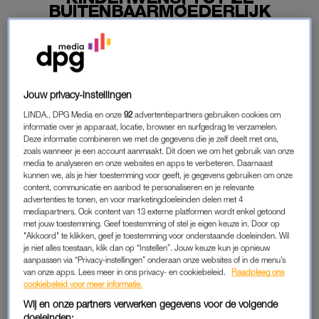
BUITENBAARMOEDERLIJK
ZWANGER RAAKTE: 'MOCHT IK
WEL VERDRIETIG ZIJN?'
27-05-2025
|
MAARTJE SCHUTRUPS
Jouw privacy-instellingen
PREMIUM
LINDA., DPG Media en onze
92
advertentiepartners gebruiken cookies om
LEES VERDER MET
informatie over je apparaat, locatie, browser en surfgedrag te verzamelen.
Deze informatie combineren we met de gegevens die je zelf deelt met ons,
zoals wanneer je een account aanmaakt. Dit doen we om het gebruik van onze
PREMIUM
media te analyseren en onze websites en apps te verbeteren. Daarnaast
kunnen we, als je hier toestemming voor geeft, je gegevens gebruiken om onze
content, communicatie en aanbod te personaliseren en je relevante
advertenties te tonen, en voor marketingdoeleinden delen met 4
Krijg onbeperkt toegang tot alle
mediapartners. Ook content van 13 externe platformen wordt enkel getoond
artikelen
met jouw toestemming. Geef toestemming of stel je eigen keuze in. Door op
"Akkoord" te klikken, geef je toestemming voor onderstaande doeleinden. Wil
Lees LINDA.magazine online
je niet alles toestaan, klik dan op “Instellen”. Jouw keuze kun je opnieuw
aanpassen via “Privacy-instellingen” onderaan onze websites of in de menu’s
van onze apps. Lees meer in ons privacy- en cookiebeleid.
Raadpleeg ons
Geniet van te gekke winacties en
cookiebeleid voor meer informatie.
lekkere puzzels
Wij en onze partners verwerken gegevens voor de volgende
doeleinden: