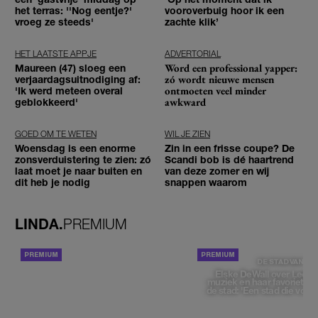
het terras: ''Nog eentje?'
vooroverbuig hoor ik een
vroeg ze steeds'
zachte klik’
HET LAATSTE APPJE
ADVERTORIAL
Word een professional yapper:
Maureen (47) sloeg een
zó wordt nieuwe mensen
verjaardagsuitnodiging af:
ontmoeten veel minder
'Ik werd meteen overal
awkward
geblokkeerd'
GOED OM TE WETEN
WIL JE ZIEN
Woensdag is een enorme
Zin in een frisse coupe? De
zonsverduistering te zien: zó
Scandi bob is dé haartrend
laat moet je naar buiten en
van deze zomer en wij
dit heb je nodig
snappen waarom
LINDA.
PREMIUM
ACHTERGROND
DE STAD VAN
Elske DeWall over Leeu
muziek en haar favoriete p
de stad: 'Een stad die voelt 