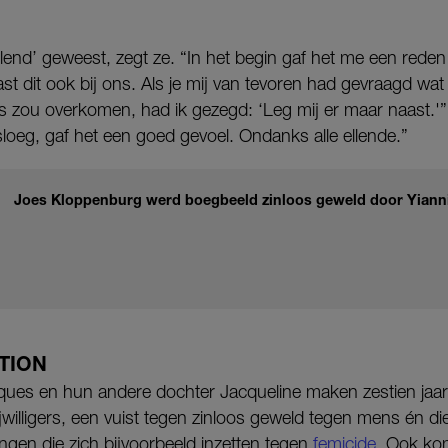
helend’ geweest, zegt ze. “In het begin gaf het me een rede
st dit ook bij ons. Als je mij van tevoren had gevraagd wat
s zou overkomen, had ik gezegd: ‘Leg mij er maar naast.'” 
loeg, gaf het een goed gevoel. Ondanks alle ellende.”
Joes Kloppenburg werd boegbeeld zinloos geweld door Yianni
TION
ues en hun andere dochter Jacqueline maken zestien jaa
jwilligers, een vuist tegen zinloos geweld tegen mens én d
ingen die zich bijvoorbeeld inzetten tegen
femicide
. Ook kom