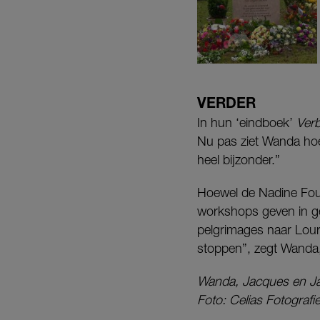
VERDER
In hun ‘eindboek’
Verb
Nu pas ziet Wanda hoevé
heel bijzonder.”
Hoewel de Nadine Found
workshops geven in ge
pelgrimages naar Lour
stoppen”, zegt Wanda,
Wanda, Jacques en Ja
Foto: Celias Fotografi