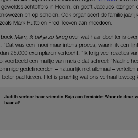
geweldsslachtoffers in Hoorn, en geeft Jacques lezingen 
eniswezen en op scholen. Ook organiseert de familie jaarl
i zoals Mark Rutte en Fred Teeven aan meedoen.
t boek
Mam, ik bel je zo terug
over wat haar dochter is ov
. “Dat was een mooi maar intens proces, waarin ik een lijn
 dan 25.000 exemplaren verkocht. “Ik krijg veel reacties v
 bijvoorbeeld een mailtje van meisje dat schreef: ‘Nadine he
mige gedetineerden – natuurlijk niet allemaal – vertellen 
 beter pad kiezen. Het is prachtig wat ons verhaal teweeg
Judith verloor haar vriendin Raja aan femicide: 'Voor de deur v
haar af'