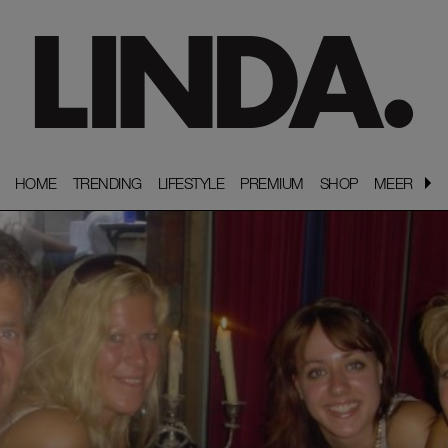
HOME
HOME
TRENDING
TRENDING
LIFESTYLE
LIFESTYLE
PREMIUM
PREMIUM
SHOP
SHOP
MEER
MEER