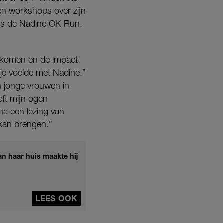
en workshops over zijn
ijks de Nadine OK Run,
erkomen en de impact
tje voelde met Nadine.”
an jonge vrouwen in
eft mijn ogen
na een lezing van
 kan brengen.”
an haar huis maakte hij
LEES OOK