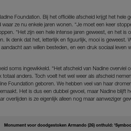
Nadine Foundation. Bij het officiële afscheid krijgt het hele
 waar ze nu enkele jaren wonen. “Je moet een keer stopp
oppen. “Het zijn een hele intense jaren geweest, en het is
n. Ik denk dat het, letterlijk en figuurlijk, mooi is gewees
 aandacht aan willen besteden, en een druk sociaal leven
heid soms ingewikkeld. “Het afscheid van Nadine overviel o
lijk totaal anders. Toch voelt het wel weer als afscheid neme
dine Foundation geboren. We hebben veel van haar drome
emaakt. Het is dus een dubbel gevoel, maar Nadine blijft 
ar overlijden is ze eigenlijk alleen nog maar aanweziger gew
Monument voor doodgestoken Armando (26) onthuld: 'Symbool