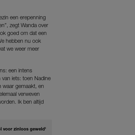
 gezin een erepenning
en”, zegt Wanda over
 ook goed om dat een
t. We hebben nu ook
 wat we weer meer
ns: een intens
n van iets: toen Nadine
n waar gemaakt, en
helemaal verweven
orden. Ik ben altijd
 voor zinloos geweld'