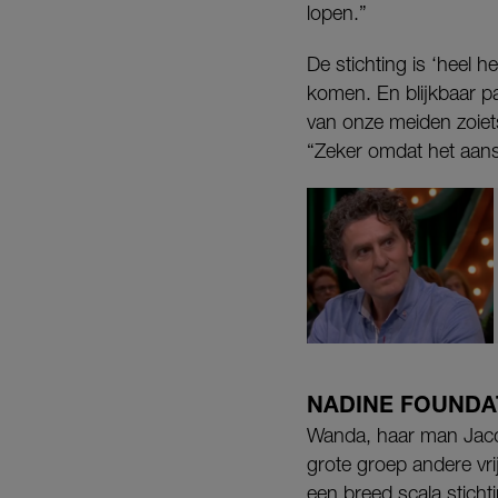
lopen.”
De stichting is ‘heel 
komen. En blijkbaar pa
van onze meiden zoiet
“Zeker omdat het aans
NADINE FOUNDA
Wanda, haar man Jacq
grote groep andere vri
een breed scala sticht