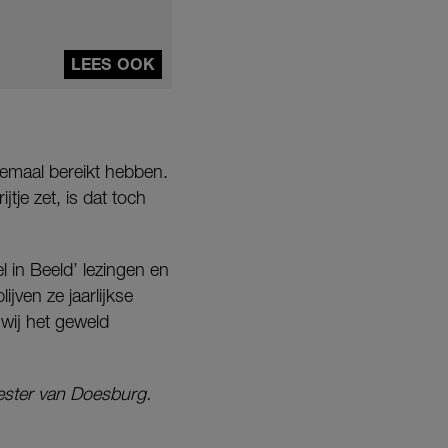
LEES OOK
allemaal bereikt hebben.
tje zet, is dat toch
l in Beeld’ lezingen en
ven ze jaarlijkse
wij het geweld
ester van Doesburg.