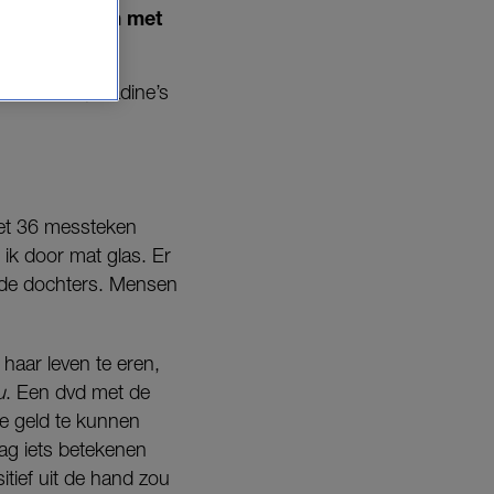
een manier om met
emsterboer, Nadine’s
met 36 messteken
 ik door mat glas. Er
nde dochters. Mensen
aar leven te eren,
u
. Een dvd met de
de geld te kunnen
aag iets betekenen
tief uit de hand zou