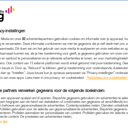
cy-instellingen
 Media en onze
92
advertentiepartners gebruiken cookies om informatie over je apparaat, lo
g te verzamelen. Deze informatie combineren we met de gegevens die je zelf deelt met ons, z
aanmaakt. Dit doen we om het gebruik van onze media te analyseren en onze websites en a
Daarnaast kunnen we, als je hier toestemming voor geeft, je gegevens gebruiken om onze con
 en aanbod te personaliseren en je relevante advertenties te tonen, en voor marketingdoele
ers. Ook content van 13 externe platformen wordt enkel getoond met jouw toestemming. Ge
gen keuze in. Door op "Akkoord" te klikken, geef je toestemming voor onderstaande doeleinden. 
k dan op “Instellen”. Jouw keuze kun je opnieuw aanpassen via “Privacy-instellingen” ondera
FAMILIE
|
INTERVIEW
u’s van onze apps. Lees meer in ons privacy- en cookiebeleid.
Raadpleeg ons cookiebeleid 
VERMOORDE NADINE BEE
e partners verwerken gegevens voor de volgende doeleinden:
A 16 JAAR MET STICHTIN
p een apparaat opslaan en/of openen. Beperkte gegevens gebruiken om advertenties te sele
GEWEEST'
pen begrijpen aan de hand van statistieken of combinaties van gegevens uit verschillende br
 behoeve van gepersonaliseerde advertenties. Contentprestaties meten. Diensten ontwikkel
Profielen gebruiken voor de selectie van gepersonaliseerde advertenties. Beperkte gegeven
09-11-2022
|
MARISSA KLAVER
lecteren. Profielen aanmaken ter personalisatie van content. Profielen gebruiken ter selectie 
eerde content. De prestaties van advertenties meten.
 lijst
moord op hun dochter en zus richtte de familie Be