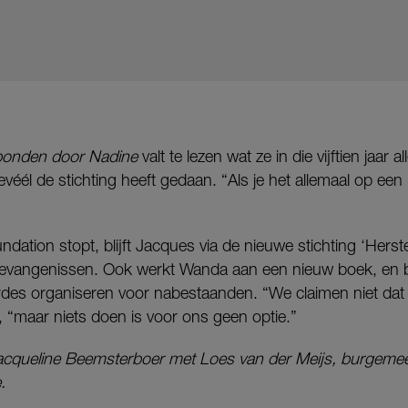
onden door Nadine
valt te lezen wat ze in die vijftien jaar 
él de stichting heeft gedaan. “Als je het allemaal op een rij
ation stopt, blijft Jacques via de nieuwe stichting ‘Herste
vangenissen. Ook werkt Wanda aan een nieuw boek, en blij
des organiseren voor nabestaanden. “We claimen niet dat 
 “maar niets doen is voor ons geen optie.”
cqueline Beemsterboer met Loes van der Meijs, burgeme
e.