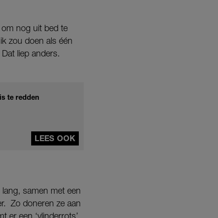
n om nog uit bed te
 ik zou doen als één
Dat liep anders.
s te redden
LEES OOK
r lang, samen met een
ier. Zo doneren ze aan
t er een ‘vlinderrots’