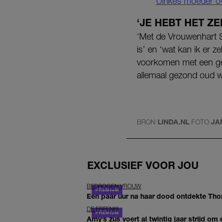
Ulrikes moeder ov
‘JE HEBT HET ZE
‘Met de Vrouwenhart S
is’ en ‘wat kan ik er 
voorkomen met een gezo
allemaal gezond oud wo
BRON
LINDA.NL
FOTO
JA
EXCLUSIEF VOOR JOU
BEDROGEN VROUW
Een paar uur na haar dood ontdekte Thom 
DE ERFENIS
Amy’s zus voert al twintig jaar strijd om 