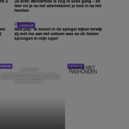
lt u
Ja écht: WorldPride is nog in volle gang – en
hier rol je nu het allerlekkerst je bed in na het
feesten
VRIJPARTIJ
ere
Noa (26): 'Ik moest in de spiegel kijken terwijl
j'
zij met me aan het seksen was en de tranen
sprongen in mijn ogen'
EXPATS MET
STOM!
DE STAD VAN
RASHONDEN
Isabelle Boer deelt haar favoriete
plekken in Zwolle: 'Deze plek houd ik
graag verborgen'
MONIQUE KLEMANN