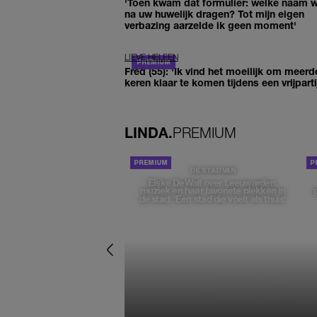
'Toen kwam dat formulier: welke naam wi
na uw huwelijk dragen? Tot mijn eigen
verbazing aarzelde ik geen moment'
LIEVE HELEEN
Fred (55): 'Ik vind het moeilijk om meerd
keren klaar te komen tijdens een vrijparti
LINDA.
PREMIUM
DE STAD VAN
Elske DeWall over Leeuwarden,
muziek en haar favoriete plekken in
de stad: 'Een stad die voelt als thuis'