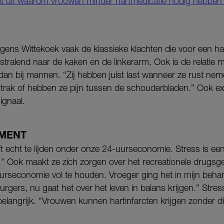
egt uit waarom vrouwen minder hartmedicatie nodig hebbe
lgens Wittekoek vaak de klassieke klachten die voor een har
itstralend naar de kaken en de linkerarm. Ook is de relatie 
an bij mannen. “Zij hebben juist last wanneer ze rust nem
 strak of hebben ze pijn tussen de schouderbladen.” Ook e
ignaal.
MENT
 echt te lijden onder onze 24-uurseconomie. Stress is een
or.” Ook maakt ze zich zorgen over het recreationele drugsge
rseconomie vol te houden. Vroeger ging het in mijn beha
rgers, nu gaat het over het leven in balans krijgen.” Str
elangrijk. “Vrouwen kunnen hartinfarcten krijgen zonder d