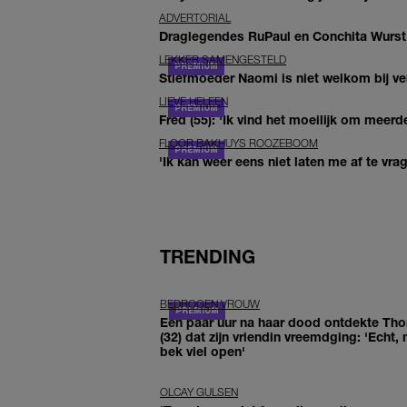
ADVERTORIAL
Draglegendes RuPaul en Conchita Wurst
LEKKER SAMENGESTELD
Stiefmoeder Naomi is niet welkom bij ver
LIEVE HELEEN
Fred (55): 'Ik vind het moeilijk om meerde
FLOOR BAKHUYS ROOZEBOOM
'Ik kan weer eens niet laten me af te vr
TRENDING
BEDROGEN VROUW
Een paar uur na haar dood ontdekte Th
(32) dat zijn vriendin vreemdging: 'Echt, 
bek viel open'
OLCAY GULSEN