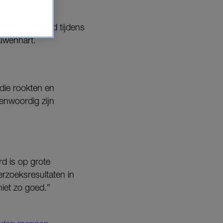
van Nederland tijdens
ouwenhart.
die rookten en
genwoordig zijn
rd is op grote
rzoeksresultaten in
iet zo goed.”