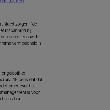
n dan mannen
tinfarct zorgen: ‘de
met inspanning bij
en ná een stressvolle
xtreme vermoeidheid is
 ongelooflijke
bruik. “Ik denk dat dát
ndelkamer over het
essmanagement is voor
ichtgeslibde