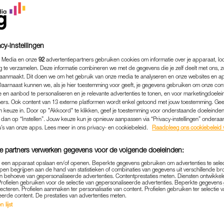
cy-instellingen
 Media en onze
92
advertentiepartners gebruiken cookies om informatie over je apparaat, lo
g te verzamelen. Deze informatie combineren we met de gegevens die je zelf deelt met ons, z
aanmaakt. Dit doen we om het gebruik van onze media te analyseren en onze websites en a
Daarnaast kunnen we, als je hier toestemming voor geeft, je gegevens gebruiken om onze con
 en aanbod te personaliseren en je relevante advertenties te tonen, en voor marketingdoele
ers. Ook content van 13 externe platformen wordt enkel getoond met jouw toestemming. Ge
gen keuze in. Door op "Akkoord" te klikken, geef je toestemming voor onderstaande doeleinden. 
k dan op “Instellen”. Jouw keuze kun je opnieuw aanpassen via “Privacy-instellingen” ondera
u’s van onze apps. Lees meer in ons privacy- en cookiebeleid.
Raadpleeg ons cookiebeleid 
PERSOONLIJK
|
LINDA.
DIOLOOG JANNEKE OVER
e partners verwerken gegevens voor de volgende doeleinden:
RT: 'JE HEBT JE GEZON
p een apparaat opslaan en/of openen. Beperkte gegevens gebruiken om advertenties te sele
pen begrijpen aan de hand van statistieken of combinaties van gegevens uit verschillende br
IN DE HAND'
 behoeve van gepersonaliseerde advertenties. Contentprestaties meten. Diensten ontwikkel
Profielen gebruiken voor de selectie van gepersonaliseerde advertenties. Beperkte gegeven
lecteren. Profielen aanmaken ter personalisatie van content. Profielen gebruiken ter selectie 
29-09-2019
|
ANNELOES SCHOHAUS
eerde content. De prestaties van advertenties meten.
 lijst
 staat in het teken van het vrouwenhart. Cardiolo