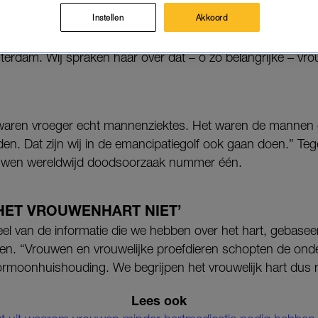
h bewuster worden van de gezondheid van hun hart.
Instellen
Akkoord
amer mee naar het toneel in de eerste Vrouwenhart Show 
erdam. Wij spraken haar over dat – o zo belangrijke – vr
 waren vroeger echt mannenziektes. Het waren de mannen 
en. Dat zijn wij in de emancipatiegolf ook gaan doen.” Te
ouwen wereldwijd doodsoorzaak nummer één.
HET VROUWENHART NIET’
veel van de informatie die we hebben over het hart, gebasee
n. “Vrouwen en vrouwelijke proefdieren schopten de onde
rmoonhuishouding. We begrijpen het vrouwelijk hart dus n
Lees ook