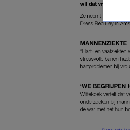
wil dat vrouwen zic
Ze neemt haar spreekk
Dress Red Day in Amst
MANNENZIEKTE
“Hart- en vaatziekten
stressvolle banen hadd
hartproblemen bij vr
‘WE BEGRIJPEN 
Wittekoek vertelt dat 
onderzoeken bij manne
de war met het hun ho