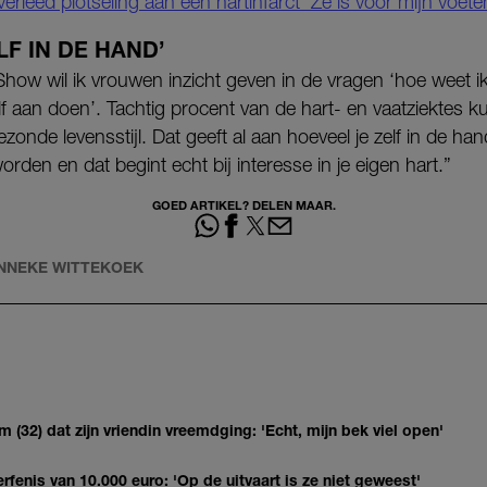
erleed plotseling aan een hartinfarct ‘Ze is voor mijn voeten
LF IN DE HAND’
how wil ik vrouwen inzicht geven in de vragen ‘hoe weet i
zelf aan doen’. Tachtig procent van de hart- en vaatziektes
nde levensstijl. Dat geeft al aan hoeveel je zelf in de han
rden en dat begint echt bij interesse in je eigen hart.”
GOED ARTIKEL? DELEN MAAR.
NNEKE WITTEKOEK
(32) dat zijn vriendin vreemdging: 'Echt, mijn bek viel open'
erfenis van 10.000 euro: 'Op de uitvaart is ze niet geweest'