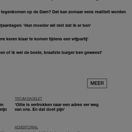
 tegenkomen op de Dam? Dat kan zomaar eens realiteit worden
jaardagen: 'Hun moeder wil niet dat ik er ben'
re keren klaar te komen tijdens een vrijpartij'
agen of ik wel de beste, braafste burger ben geweest'
MEER
TATUM DAGELET
om
'Ollie is vertrokken naar een adres ver weg
mijn
van ons. En dat doet pijn’
ADVERTORIAL