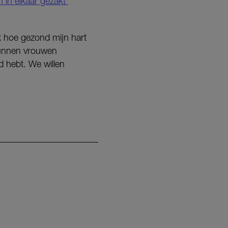
 in elkaar gezakt’
k hoe gezond mijn hart
 kunnen vrouwen
d hebt. We willen