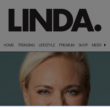
HOME
HOME
TRENDING
TRENDING
LIFESTYLE
LIFESTYLE
PREMIUM
PREMIUM
SHOP
SHOP
MEER
MEER