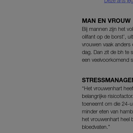
Deze arts l
MAN EN VROUW
Bij mannen zijn het vo
olifant op de borst’, u
vrouwen vaak anders d
dag. Dan zit de bh te
een veelvoorkomend s
STRESSMANAGE
“Het vrouwenhart heeft
belangrijke risicofact
toeneemt om die 24-uu
minder eten van hambu
het vrouwenhart heel b
bloedvaten.”