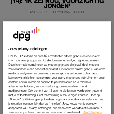
(14): 'IK ZEI NOG, VOORZICHTIG
JONGEN'
02-01-2025
|
ROBYN VAN GORSEL
Op 31 december overlijdt in de Rotterdamse wijk
Delfshaven de 14-jarige Jack, nadat een stuk zwaar
vuurwerk voortijdig ontploft. De buurt is in diepe rouw.
“Het zijn hele lieve, beschaafde kinderen”, zegt een buurvrouw
Jouw privacy-instellingen
tegen
RTL Nieuws.
LINDA., DPG Media en onze
92
advertentiepartners gebruiken cookies om
informatie over je apparaat, locatie, browser en surfgedrag te verzamelen.
Deze informatie combineren we met de gegevens die je zelf deelt met ons,
JACK
zoals wanneer je een account aanmaakt. Dit doen we om het gebruik van onze
media te analyseren en onze websites en apps te verbeteren. Daarnaast
Als Jack op oudejaarsavond een vuurpijl afschiet, gaat het
kunnen we, als je hier toestemming voor geeft, je gegevens gebruiken om onze
gruwelijk mis. Waarbij het vuurwerk normaal in de lucht pas
content, communicatie en aanbod te personaliseren en je relevante
advertenties te tonen, en voor marketingdoeleinden delen met 4
explodeert, ontplofte hij nu meteen. “Ik zag Jack daarna door
mediapartners. Ook content van 13 externe platformen wordt enkel getoond
de lucht vliegen”, vertelde zijn broer tegen de regionale
met jouw toestemming. Geef toestemming of stel je eigen keuze in. Door op
"Akkoord" te klikken, geef je toestemming voor onderstaande doeleinden. Wil
omroep
RTV Rijnmond
. “Zijn schouder kwam hier terecht op
je niet alles toestaan, klik dan op “Instellen”. Jouw keuze kun je opnieuw
de tramrails. Hij was op slag dood.”
aanpassen via “Privacy-instellingen” onderaan onze websites of in de menu’s
van onze apps. Lees meer in ons privacy- en cookiebeleid.
Raadpleeg ons