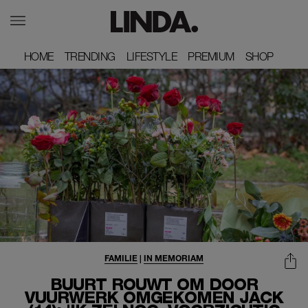
HOME
HOME
TRENDING
TRENDING
LIFESTYLE
LIFESTYLE
PREMIUM
PREMIUM
SHOP
SHOP
FAMILIE
|
IN MEMORIAM
BUURT ROUWT OM DOOR
VUURWERK OMGEKOMEN JACK