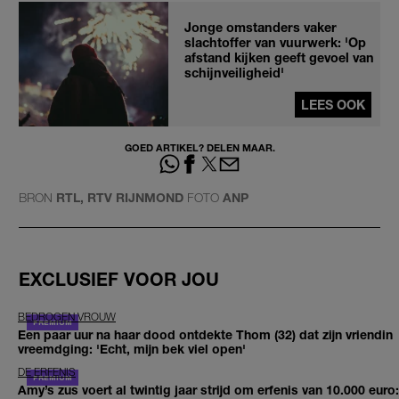
Jonge omstanders vaker
slachtoffer van vuurwerk: 'Op
afstand kijken geeft gevoel van
schijnveiligheid'
LEES OOK
GOED ARTIKEL? DELEN MAAR.
BRON
RTL, RTV RIJNMOND
FOTO
ANP
EXCLUSIEF VOOR JOU
BEDROGEN VROUW
Een paar uur na haar dood ontdekte Thom (32) dat zijn vriendin
vreemdging: 'Echt, mijn bek viel open'
DE ERFENIS
Amy’s zus voert al twintig jaar strijd om erfenis van 10.000 euro: