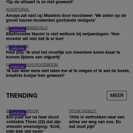
'Op de uitvaart is ze niet geweest'
ADVERTORIAL
Amaya zat vast op Madeira door noodweer: 'We zaten op de
grond tussen honderden gestrande reizigers'
LEKKER SAMENGESTELD
Stiefmoeder Naomi is niet welkom bij verjaardagen: 'Hun
moeder wil niet dat ik er ben'
LIEVE HELEEN
Fred (55): 'Ik vind het moeilijk om meerdere keren klaar te
komen tijdens een vrijpartij'
FLOOR BAKHUYS ROOZEBOOM
'Ik kan weer eens niet laten me af te vragen of ik wel de beste,
braafste burger ben geweest'
TRENDING
MEER
BEDROGEN VROUW
TATUM DAGELET
Een paar uur na haar dood
'Ollie is vertrokken naar een
ontdekte Thom (32) dat zijn
adres ver weg van ons. En
vriendin vreemdging: 'Echt,
dat doet pijn’
mijn bek viel open'