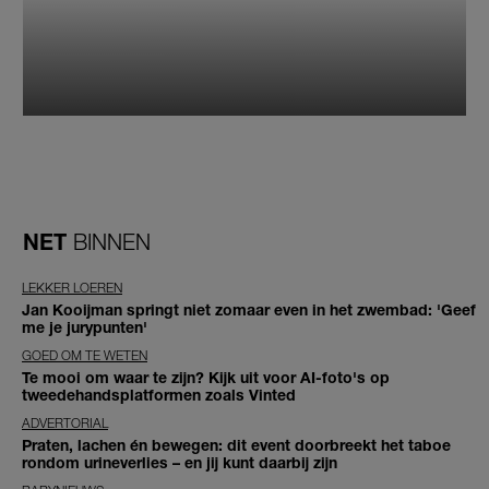
NET
BINNEN
LEKKER LOEREN
Jan Kooijman springt niet zomaar even in het zwembad: 'Geef
me je jurypunten'
GOED OM TE WETEN
Te mooi om waar te zijn? Kijk uit voor AI-foto's op
tweedehandsplatformen zoals Vinted
ADVERTORIAL
Praten, lachen én bewegen: dit event doorbreekt het taboe
rondom urineverlies – en jij kunt daarbij zijn