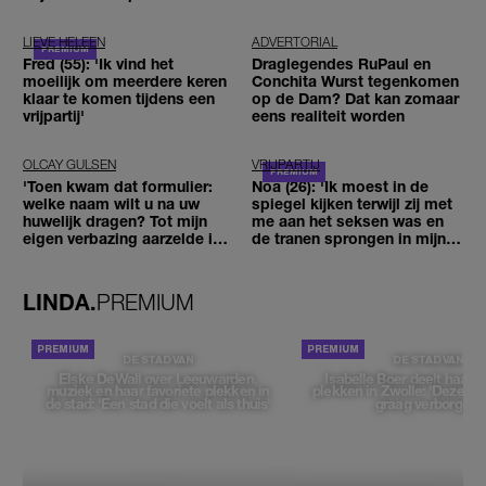
LIEVE HELEEN
ADVERTORIAL
Fred (55): 'Ik vind het
Draglegendes RuPaul en
moeilijk om meerdere keren
Conchita Wurst tegenkomen
klaar te komen tijdens een
op de Dam? Dat kan zomaar
vrijpartij'
eens realiteit worden
OLCAY GULSEN
VRIJPARTIJ
'Toen kwam dat formulier:
Noa (26): 'Ik moest in de
welke naam wilt u na uw
spiegel kijken terwijl zij met
huwelijk dragen? Tot mijn
me aan het seksen was en
eigen verbazing aarzelde ik
de tranen sprongen in mijn
geen moment'
ogen'
LINDA.
PREMIUM
DE STAD VAN
DE STAD VAN
Elske DeWall over Leeuwarden,
Isabelle Boer deelt haar f
muziek en haar favoriete plekken in
plekken in Zwolle: 'Deze pl
de stad: 'Een stad die voelt als thuis'
graag verborgen'