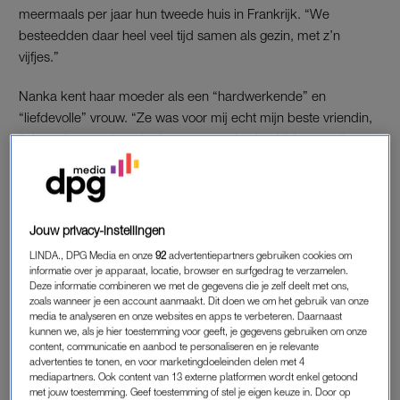
meermaals per jaar hun tweede huis in Frankrijk. “We
besteedden daar heel veel tijd samen als gezin, met z’n
vijfjes.”
Nanka kent haar moeder als een “hardwerkende” en
“liefdevolle” vrouw. “Ze was voor mij echt mijn beste vriendin,
ik kon alles aan haar kwijt en ze stond echt altijd voor mij en
mijn zussen klaar.”
Jouw privacy-instellingen
LINDA., DPG Media en onze
92
advertentiepartners gebruiken cookies om
informatie over je apparaat, locatie, browser en surfgedrag te verzamelen.
Deze informatie combineren we met de gegevens die je zelf deelt met ons,
zoals wanneer je een account aanmaakt. Dit doen we om het gebruik van onze
media te analyseren en onze websites en apps te verbeteren. Daarnaast
kunnen we, als je hier toestemming voor geeft, je gegevens gebruiken om onze
content, communicatie en aanbod te personaliseren en je relevante
advertenties te tonen, en voor marketingdoeleinden delen met 4
mediapartners. Ook content van 13 externe platformen wordt enkel getoond
met jouw toestemming. Geef toestemming of stel je eigen keuze in. Door op