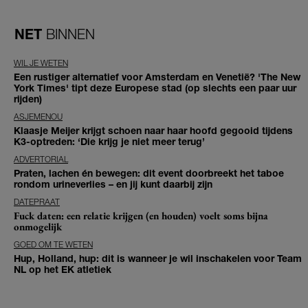
NET
BINNEN
WIL JE WETEN
Een rustiger alternatief voor Amsterdam en Venetië? 'The New
York Times' tipt deze Europese stad (op slechts een paar uur
rijden)
ASJEMENOU
Klaasje Meijer krijgt schoen naar haar hoofd gegooid tijdens
K3-optreden: ‘Die krijg je niet meer terug’
ADVERTORIAL
Praten, lachen én bewegen: dit event doorbreekt het taboe
rondom urineverlies – en jij kunt daarbij zijn
DATEPRAAT
Fuck daten: een relatie krijgen (en houden) voelt soms bijna
onmogelijk
GOED OM TE WETEN
Hup, Holland, hup: dit is wanneer je wil inschakelen voor Team
NL op het EK atletiek