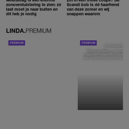
zonsverduistering te zien: zó
Scandi bob is dé haartrend
laat moet je naar buiten en
van deze zomer en wij
dit heb je nodig
snappen waarom
LINDA.
PREMIUM
ACHTERGROND
DE STAD VAN
Elske DeWall over Leeu
muziek en haar favoriete p
de stad: 'Een stad die voelt 