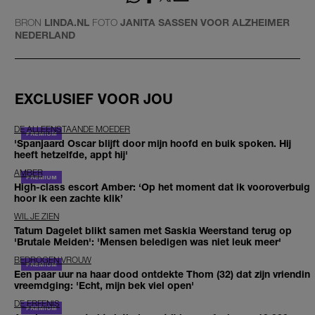
BRON
LINDA.NL
FOTO
JANITA SASSEN VOOR ALZHEIMER
NEDERLAND
EXCLUSIEF VOOR JOU
DE ALLEENSTAANDE MOEDER
'Spanjaard Oscar blijft door mijn hoofd en buik spoken. Hij
heeft hetzelfde, appt hij'
AMBER
High-class escort Amber: ‘Op het moment dat ik vooroverbuig
hoor ik een zachte klik’
WIL JE ZIEN
Tatum Dagelet blikt samen met Saskia Weerstand terug op
'Brutale Meiden': 'Mensen beledigen was niet leuk meer'
BEDROGEN VROUW
Een paar uur na haar dood ontdekte Thom (32) dat zijn vriendin
vreemdging: 'Echt, mijn bek viel open'
DE ERFENIS