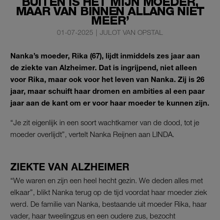
BUITEN IS HET MIJN MOEDER,
MAAR VAN BINNEN ALLANG NIET
MEER’
01-07-2025
|
JULOT VAN OPSTAL
Nanka’s moeder, Rika (67), lijdt inmiddels zes jaar aan
de ziekte van Alzheimer. Dat is ingrijpend, niet alleen
voor Rika, maar ook voor het leven van Nanka. Zij is 26
jaar, maar schuift haar dromen en ambities al een paar
jaar aan de kant om er voor haar moeder te kunnen zijn.
“Je zit eigenlijk in een soort wachtkamer van de dood, tot je
moeder overlijdt”, vertelt Nanka Reijnen aan LINDA.
ZIEKTE VAN ALZHEIMER
“We waren en zijn een heel hecht gezin. We deden alles met
elkaar”, blikt Nanka terug op de tijd voordat haar moeder ziek
werd. De familie van Nanka, bestaande uit moeder Rika, haar
vader, haar tweelingzus en een oudere zus, bezocht