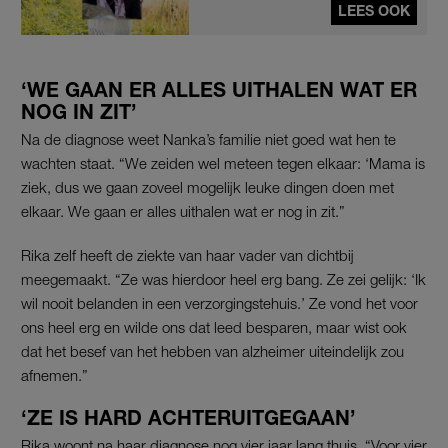
LEES OOK
‘WE GAAN ER ALLES UITHALEN WAT ER
NOG IN ZIT’
Na de diagnose weet Nanka’s familie niet goed wat hen te
wachten staat. “We zeiden wel meteen tegen elkaar: ‘Mama is
ziek, dus we gaan zoveel mogelijk leuke dingen doen met
elkaar. We gaan er alles uithalen wat er nog in zit.”
Rika zelf heeft de ziekte van haar vader van dichtbij
meegemaakt. “Ze was hierdoor heel erg bang. Ze zei gelijk: ‘Ik
wil nooit belanden in een verzorgingstehuis.’ Ze vond het voor
ons heel erg en wilde ons dat leed besparen, maar wist ook
dat het besef van het hebben van alzheimer uiteindelijk zou
afnemen.”
‘ZE IS HARD ACHTERUITGEGAAN’
Rika woont na haar diagnose nog vier jaar lang thuis. “Voor vier