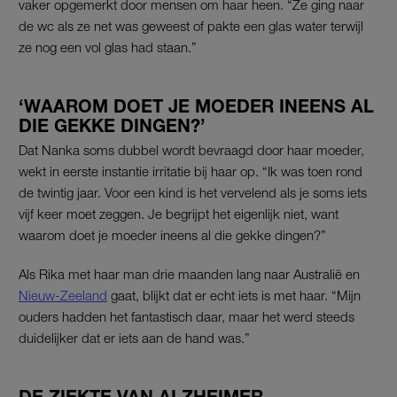
vaker opgemerkt door mensen om haar heen. “Ze ging naar
de wc als ze net was geweest of pakte een glas water terwijl
ze nog een vol glas had staan.”
‘WAAROM DOET JE MOEDER INEENS AL
DIE GEKKE DINGEN?’
Dat Nanka soms dubbel wordt bevraagd door haar moeder,
wekt in eerste instantie irritatie bij haar op. “Ik was toen rond
de twintig jaar. Voor een kind is het vervelend als je soms iets
vijf keer moet zeggen. Je begrijpt het eigenlijk niet, want
waarom doet je moeder ineens al die gekke dingen?”
Als Rika met haar man drie maanden lang naar Australië en
Nieuw-Zeeland
gaat, blijkt dat er echt iets is met haar. “Mijn
ouders hadden het fantastisch daar, maar het werd steeds
duidelijker dat er iets aan de hand was.”
DE ZIEKTE VAN ALZHEIMER