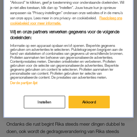
"Akkoord" te klikken, geef je toestemming voor onderstaande doeleinden. Wil
je niet alles toestaan, klik dan op “Instellen”. Jouw keuze kun je opnieuw
Fotografie: Janita Sassen
aanpassen via “Privacy-instellingen” onderaan onze websites of in de menu’s
van onze apps. Lees meer in ons privacy- en cookiebeleid.
Raadpleeg ons
cookiebeleid voor meer informatie.
‘WE DACHTEN AAN EEN BURN-OUT’
Wij en onze partners verwerken gegevens voor de volgende
doeleinden:
Wanneer Nanka’s moeder Rika voor haar werk nieuwe
vaardigheden moet leren, komt ze erachter dat dit moeizamer
Informatie op een apparaat opslaan en/of openen. Beperkte gegevens
gebruiken om advertenties te selecteren. Publieksgroepen begrijpen aan de
verloopt dan gedacht. “We dachten aan een burn-out, ze nam
hand van statistieken of combinaties van gegevens uit verschillende bronnen.
Profielen aanmaken ten behoeve van gepersonaliseerde advertenties.
daardoor een tijd rust.”
Contentprestaties meten. Diensten ontwikkelen en verbeteren. Profielen
gebruiken voor de selectie van gepersonaliseerde advertenties. Beperkte
gegevens gebruiken om content te selecteren. Profielen aanmaken ter
personalisatie van content. Profielen gebruiken ter selectie van
gepersonaliseerde content. De prestaties van advertenties meten.
'Dementie is afscheid nemen
Derde partijen lijst
in stapjes, niet in één klap,
maar in duizend pijnlijke
stukjes'
Instellen
Akkoord
LEES OOK
Ondanks die rust begint Rika steeds meer dingen dubbel te
doen, ook wordt de gedragsverandering van Rika steeds