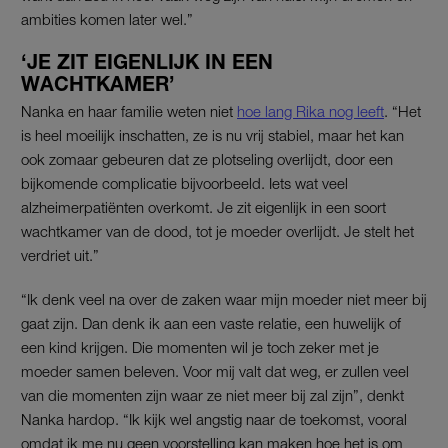
ambities komen later wel.”
‘JE ZIT EIGENLIJK IN EEN
WACHTKAMER’
Nanka en haar familie weten niet
hoe lang Rika nog leeft
. “Het
is heel moeilijk inschatten, ze is nu vrij stabiel, maar het kan
ook zomaar gebeuren dat ze plotseling overlijdt, door een
bijkomende complicatie bijvoorbeeld. Iets wat veel
alzheimerpatiënten overkomt. Je zit eigenlijk in een soort
wachtkamer van de dood, tot je moeder overlijdt. Je stelt het
verdriet uit.”
“Ik denk veel na over de zaken waar mijn moeder niet meer bij
gaat zijn. Dan denk ik aan een vaste relatie, een huwelijk of
een kind krijgen. Die momenten wil je toch zeker met je
moeder samen beleven. Voor mij valt dat weg, er zullen veel
van die momenten zijn waar ze niet meer bij zal zijn”, denkt
Nanka hardop. “Ik kijk wel angstig naar de toekomst, vooral
omdat ik me nu geen voorstelling kan maken hoe het is om