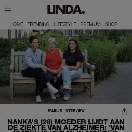
HOME
HOME
TRENDING
TRENDING
LIFESTYLE
LIFESTYLE
PREMIUM
PREMIUM
SHOP
SHOP
FAMILIE
|
INTERVIEW
NANKA’S (26) MOEDER LIJDT AAN
DE ZIEKTE VAN ALZHEIMER: ‘VAN