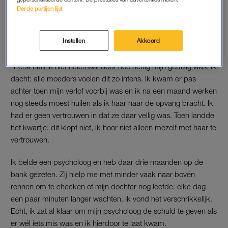
Derde partijen lijst
LEES OOK
Instellen
Akkoord
HULP
“Eerst had ik niet helemaal door hoe heftig mijn gedrag was. Ik
dacht: alle moeders voelen dit zo intens. Ik kwam er pas
achter toen mijn verlof voorbij was en ik na een maand werken
nog steeds moest huilen als ik haar naar de opvang bracht. Ik
had er geen vertrouwen in dat ze daar veilig was. Toen landde
het kwartje: dit klopt niet, ik hoor niet alleen mezelf met haar te
vertrouwen.
Ik belde een psycholoog en heb daar drie maanden op de
bank gezeten. Zij hielp me met minder vaak naar boven
rennen om te checken of mijn dochter nog leefde: elke dag
een paar minuten langer wachten. Ik vond het verschrikkelijk.
Echt, ik zat al klaar om mijn psycholoog de schuld te geven als
er wél iets mis was en ik hierdoor te laat kwam.