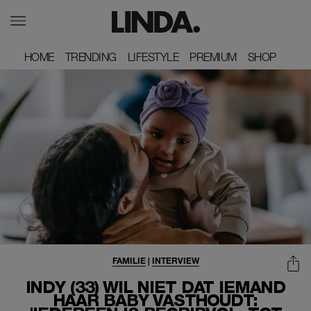
HOME
HOME
TRENDING
TRENDING
LIFESTYLE
LIFESTYLE
PREMIUM
PREMIUM
SHOP
SHOP
FAMILIE
|
INTERVIEW
INDY (33) WIL NIET DAT IEMAND
HAAR BABY VASTHOUDT: