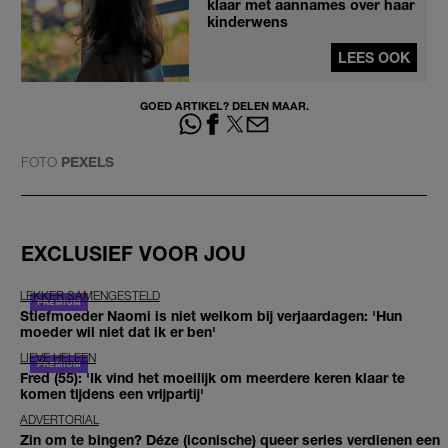
klaar met aannames over haar
kinderwens
LEES OOK
GOED ARTIKEL? DELEN MAAR.
FOTO
PEXELS
EXCLUSIEF VOOR JOU
LEKKER SAMENGESTELD
Stiefmoeder Naomi is niet welkom bij verjaardagen: 'Hun
moeder wil niet dat ik er ben'
LIEVE HELEEN
Fred (55): 'Ik vind het moeilijk om meerdere keren klaar te
komen tijdens een vrijpartij'
ADVERTORIAL
Zin om te bingen? Déze (iconische) queer series verdienen een