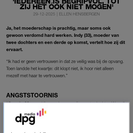
'IEDEREEN IS BEGRIPVOL, TOT
ZIJ HET ÓÓK NIET MOGEN'
29-12-2025
|
ELLEN HENSBERGEN
Ja, het moederschap is prachtig, maar soms ook
gewoon verdomd hard werken. Indy (33), moeder van
twee dochters en een derde op komst, vertelt hoe zij dit
ervaart.
“Ik had er geen vertrouwen in dat ze veilig was bij de opvang.
Toen landde het kwartje: dit klopt niet, ik hoor niet alleen
mezelf met haar te vertrouwen.”
ANGSTSTOORNIS
“Op mijn 26e werd ik moeder van mijn eerste dochter. Waar ik
altijd vond dat je op kraamvisite gaat om de baby vast te
houden, gebeurde er iets toen ik zélf een baby kreeg. Eigenlijk
moest iedereen van haar afblijven. Oké, haar vader mocht
haar oppakken, maar verder? Zodra ze in iemands armen lag