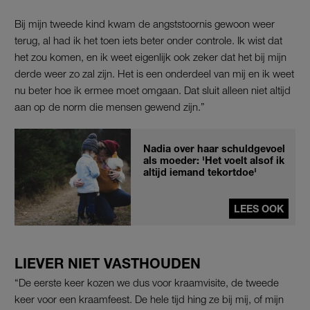
Bij mijn tweede kind kwam de angststoornis gewoon weer
terug, al had ik het toen iets beter onder controle. Ik wist dat
het zou komen, en ik weet eigenlijk ook zeker dat het bij mijn
derde weer zo zal zijn. Het is een onderdeel van mij en ik weet
nu beter hoe ik ermee moet omgaan. Dat sluit alleen niet altijd
aan op de norm die mensen gewend zijn.”
Nadia over haar schuldgevoel
als moeder: 'Het voelt alsof ik
altijd iemand tekortdoe'
LEES OOK
LIEVER NIET VASTHOUDEN
“De eerste keer kozen we dus voor kraamvisite, de tweede
keer voor een kraamfeest. De hele tijd hing ze bij mij, of mijn