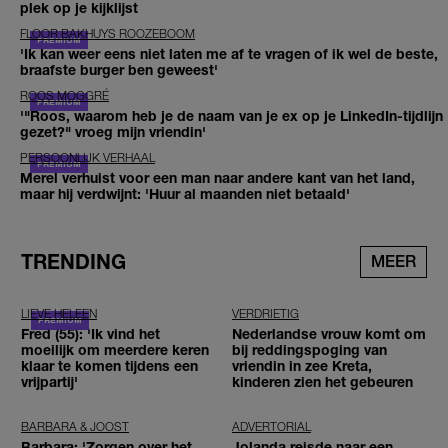
plek op je kijklijst
FLOOR BAKHUYS ROOZEBOOM
'Ik kan weer eens niet laten me af te vragen of ik wel de beste,
braafste burger ben geweest'
ROOS MOGGRÉ
'"Roos, waarom heb je de naam van je ex op je LinkedIn-tijdlijn
gezet?" vroeg mijn vriendin'
PERSOONLIJK VERHAAL
Merel verhuist voor een man naar andere kant van het land,
maar hij verdwijnt: 'Huur al maanden niet betaald'
TRENDING
MEER
LIEVE HELEEN
VERDRIETIG
Fred (55): 'Ik vind het
Nederlandse vrouw komt om
moeilijk om meerdere keren
bij reddingspoging van
klaar te komen tijdens een
vriendin in zee Kreta,
vrijpartij'
kinderen zien het gebeuren
BARBARA & JOOST
ADVERTORIAL
Barbara: 'Zorgen over het
Jolanda reisde naar een