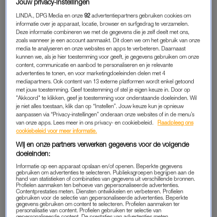
Jouw privacy-instellingen
wilde ik haar zo snel mogelijk terug. Ik ontwikkelde een
LINDA., DPG Media en onze
92
advertentiepartners gebruiken cookies om
angststoornis: ik was extreem bang om haar te verliezen.
informatie over je apparaat, locatie, browser en surfgedrag te verzamelen.
Deze informatie combineren we met de gegevens die je zelf deelt met ons,
zoals wanneer je een account aanmaakt. Dit doen we om het gebruik van onze
Ik gaf haar wel aan visite, maar ging daarmee eigenlijk continu
media te analyseren en onze websites en apps te verbeteren. Daarnaast
over mijn eigen grens heen. Ik heb wel een paar keer mijn
kunnen we, als je hier toestemming voor geeft, je gegevens gebruiken om onze
man gebeld toen hij aan het werk was, huilend: ‘Je moet de
content, communicatie en aanbod te personaliseren en je relevante
advertenties te tonen, en voor marketingdoeleinden delen met 4
visite afbellen, straks willen ze haar vasthouden’. Ik was bang
mediapartners. Ook content van 13 externe platformen wordt enkel getoond
dat ze haar zouden laten vallen, dat iets mis zou lopen en ze
met jouw toestemming. Geef toestemming of stel je eigen keuze in. Door op
"Akkoord" te klikken, geef je toestemming voor onderstaande doeleinden. Wil
dood zou gaan.
je niet alles toestaan, klik dan op “Instellen”. Jouw keuze kun je opnieuw
aanpassen via “Privacy-instellingen” onderaan onze websites of in de menu’s
Die angst had ik ook als ik beneden zat en zij boven lag te
van onze apps. Lees meer in ons privacy- en cookiebeleid.
Raadpleeg ons
cookiebeleid voor meer informatie.
slapen. Elk kwartier wilde ik even kijken of ze nog ademde. In
Wij en onze partners verwerken gegevens voor de volgende
mijn hoofd had ik hele scenario’s klaar: niet schrikken als ze
doeleinden:
blauw is, eerst beademen, dán reanimeren.”
Informatie op een apparaat opslaan en/of openen. Beperkte gegevens
gebruiken om advertenties te selecteren. Publieksgroepen begrijpen aan de
hand van statistieken of combinaties van gegevens uit verschillende bronnen.
Profielen aanmaken ten behoeve van gepersonaliseerde advertenties.
Jennie: 'Ik vind het écht
Contentprestaties meten. Diensten ontwikkelen en verbeteren. Profielen
verschrikkelijk als andere
gebruiken voor de selectie van gepersonaliseerde advertenties. Beperkte
kinderen bij ons thuis spelen'
gegevens gebruiken om content te selecteren. Profielen aanmaken ter
personalisatie van content. Profielen gebruiken ter selectie van
gepersonaliseerde content. De prestaties van advertenties meten.