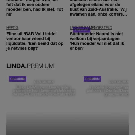
feit dat ik een oudere
afgelegen eiland voor de
moeder ben, had ik niet. Tot
kust van Zuid-Australië: 'Wij
nu'
kwamen aan, onze koffers
niet'
HEFTIG
LEKKER SAMENGESTELD
Eline uit 'B&B Vol Liefde'
Stiefmoeder Naomi is niet
verloor haar vriend bij
welkom bij verjaardagen:
liquidatie: 'Een beeld dat op
'Hun moeder wil niet dat ik
je netvlies blijft'
er ben'
LINDA.
PREMIUM
DE STAD VAN
DE STAD VAN
Elske DeWall over Leeuwarden,
Isabelle Boer deelt haar f
muziek en haar favoriete plekken in
plekken in Zwolle: 'Deze pl
de stad: 'Een stad die voelt als thuis'
graag verborgen'