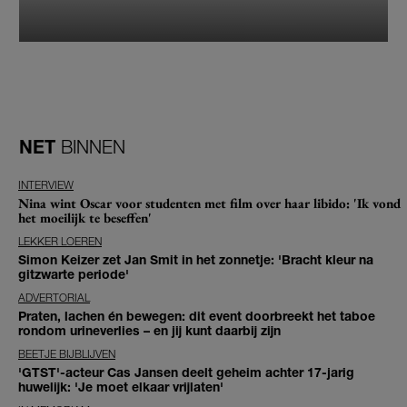
NET
BINNEN
INTERVIEW
Nina wint Oscar voor studenten met film over haar libido: 'Ik vond
het moeilijk te beseffen'
LEKKER LOEREN
Simon Keizer zet Jan Smit in het zonnetje: 'Bracht kleur na
gitzwarte periode'
ADVERTORIAL
Praten, lachen én bewegen: dit event doorbreekt het taboe
rondom urineverlies – en jij kunt daarbij zijn
BEETJE BIJBLIJVEN
'GTST'-acteur Cas Jansen deelt geheim achter 17-jarig
huwelijk: 'Je moet elkaar vrijlaten'