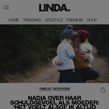
HOME
HOME
TRENDING
TRENDING
LIFESTYLE
LIFESTYLE
PREMIUM
PREMIUM
SHOP
SHOP
FAMILIE
|
INTERVIEW
NADIA OVER HAAR
SCHULDGEVOEL ALS MOEDER:
'HET VOELT ALSOF IK ALTIJD