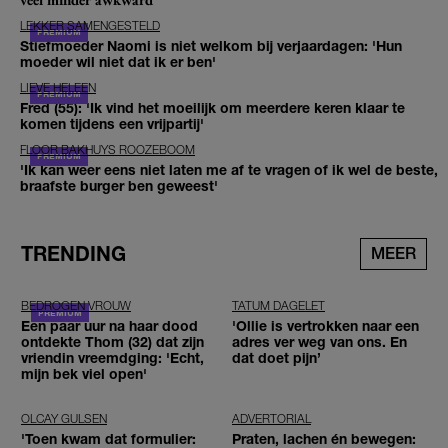
LEKKER SAMENGESTELD
Stiefmoeder Naomi is niet welkom bij verjaardagen: 'Hun
moeder wil niet dat ik er ben'
LIEVE HELEEN
Fred (55): 'Ik vind het moeilijk om meerdere keren klaar te
komen tijdens een vrijpartij'
FLOOR BAKHUYS ROOZEBOOM
'Ik kan weer eens niet laten me af te vragen of ik wel de beste,
braafste burger ben geweest'
TRENDING
MEER
BEDROGEN VROUW
TATUM DAGELET
Een paar uur na haar dood
'Ollie is vertrokken naar een
ontdekte Thom (32) dat zijn
adres ver weg van ons. En
vriendin vreemdging: 'Echt,
dat doet pijn’
mijn bek viel open'
OLCAY GULSEN
ADVERTORIAL
'Toen kwam dat formulier:
Praten, lachen én bewegen: