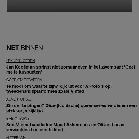
NET
BINNEN
LEKKER LOEREN
Jan Kooijman springt niet zomaar even in het zwembad: 'Geef
me je jurypunten'
GOED OM TE WETEN
Te mooi om waar te zijn? Kijk uit voor AI-foto's op
tweedehandsplatformen zoals Vinted
ADVERTORIAL
Zin om te bingen? Déze (iconische) queer series verdienen een
plek op je kijklijst
BABYNIEUWS
Son Mieux-bandleden Maud Akkermans en Olivier Lucas
verwachten hun eerste kind
HITTEPLAN