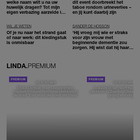
welke naam wilt u na uw
dit event doorbreekt het
huwelijk dragen? Tot mijn
taboe rondom urineverlies –
eigen verbazing aarzelde ik
en jij kunt daarbij zijn
geen moment'
WIL JE WETEN
SANDER DE HOSSON
Of je nu naar het strand gaat
'Hij vroeg mij wie er straks
of naar werk: dit kledingstuk
voor zijn vrouw met
is onmisbaar
beginnende dementie zou
zorgen. Hij wist dat hij haar
zou moeten loslaten'
LINDA.
PREMIUM
DE STAD VAN
DE STAD VAN
Elske DeWall over Leeuwarden,
Isabelle Boer deelt haar f
muziek en haar favoriete plekken in
plekken in Zwolle: 'Deze pl
de stad: 'Een stad die voelt als thuis'
graag verborgen'