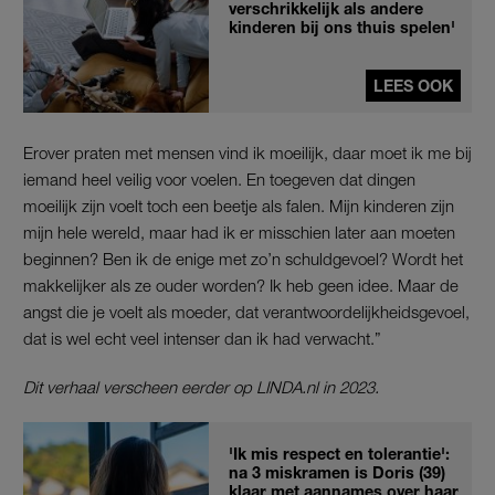
verschrikkelijk als andere
kinderen bij ons thuis spelen'
LEES OOK
Erover praten met mensen vind ik moeilijk, daar moet ik me bij
iemand heel veilig voor voelen. En toegeven dat dingen
moeilijk zijn voelt toch een beetje als falen. Mijn kinderen zijn
mijn hele wereld, maar had ik er misschien later aan moeten
beginnen? Ben ik de enige met zo’n schuldgevoel? Wordt het
makkelijker als ze ouder worden? Ik heb geen idee. Maar de
angst die je voelt als moeder, dat verantwoordelijkheidsgevoel,
dat is wel echt veel intenser dan ik had verwacht.”
Dit verhaal verscheen eerder op LINDA.nl in 2023.
'Ik mis respect en tolerantie':
na 3 miskramen is Doris (39)
klaar met aannames over haar