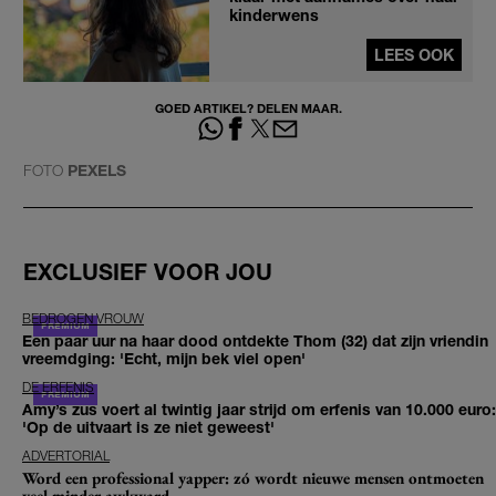
kinderwens
LEES OOK
GOED ARTIKEL? DELEN MAAR.
FOTO
PEXELS
EXCLUSIEF VOOR JOU
BEDROGEN VROUW
Een paar uur na haar dood ontdekte Thom (32) dat zijn vriendin
vreemdging: 'Echt, mijn bek viel open'
DE ERFENIS
Amy’s zus voert al twintig jaar strijd om erfenis van 10.000 euro:
'Op de uitvaart is ze niet geweest'
ADVERTORIAL
Word een professional yapper: zó wordt nieuwe mensen ontmoeten
veel minder awkward