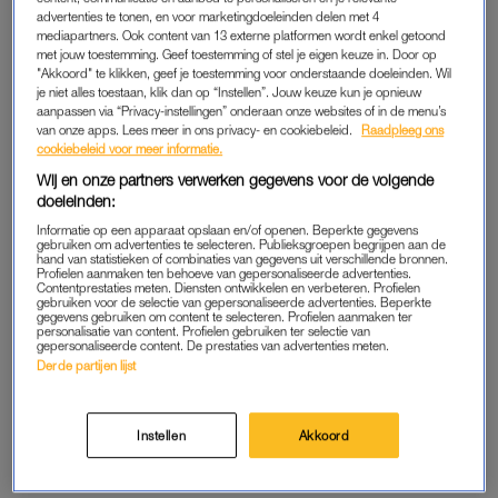
advertenties te tonen, en voor marketingdoeleinden delen met 4
Toch voel ik elke dag een enorm schuldgevoel, vooral als ik zie
mediapartners. Ook content van 13 externe platformen wordt enkel getoond
met jouw toestemming. Geef toestemming of stel je eigen keuze in. Door op
dat de kinderen het jammer vinden als ik ’s ochtends de
"Akkoord" te klikken, geef je toestemming voor onderstaande doeleinden. Wil
voordeur achter me dichttrek. Als ik de jongste een keer meer
je niet alles toestaan, klik dan op “Instellen”. Jouw keuze kun je opnieuw
aandacht geef, ben ik bang dat de oudste zich gepasseerd
aanpassen via “Privacy-instellingen” onderaan onze websites of in de menu’s
van onze apps. Lees meer in ons privacy- en cookiebeleid.
Raadpleeg ons
voelt en andersom. Het voelt alsof ik in een soort spagaat zit.
cookiebeleid voor meer informatie.
Wij en onze partners verwerken gegevens voor de volgende
Ik wil alle ballen hooghouden, ervoor zorgen dat ze na school
doeleinden:
ook nog leuk kunnen sporten en met vriendjes af kunnen
Informatie op een apparaat opslaan en/of openen. Beperkte gegevens
spreken, maar het is zó veel. En er mislukt altijd wel iets, hoe
gebruiken om advertenties te selecteren. Publieksgroepen begrijpen aan de
hand van statistieken of combinaties van gegevens uit verschillende bronnen.
klein ook, waar ik dan meteen een rotgevoel aan overhoud.”
Profielen aanmaken ten behoeve van gepersonaliseerde advertenties.
Contentprestaties meten. Diensten ontwikkelen en verbeteren. Profielen
gebruiken voor de selectie van gepersonaliseerde advertenties. Beperkte
gegevens gebruiken om content te selecteren. Profielen aanmaken ter
personalisatie van content. Profielen gebruiken ter selectie van
Arianne (36) over het
gepersonaliseerde content. De prestaties van advertenties meten.
moederschap: ‘Ik dacht: geef
Derde partijen lijst
me geld voor een oppas, ik wil
pleite’
LEES OOK
Instellen
Akkoord