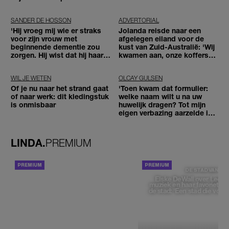
SANDER DE HOSSON
ADVERTORIAL
'Hij vroeg mij wie er straks
Jolanda reisde naar een
voor zijn vrouw met
afgelegen eiland voor de
beginnende dementie zou
kust van Zuid-Australië: 'Wij
zorgen. Hij wist dat hij haar
kwamen aan, onze koffers
zou moeten loslaten'
niet'
WIL JE WETEN
OLCAY GULSEN
Of je nu naar het strand gaat
'Toen kwam dat formulier:
of naar werk: dit kledingstuk
welke naam wilt u na uw
is onmisbaar
huwelijk dragen? Tot mijn
eigen verbazing aarzelde ik
geen moment'
LINDA.
PREMIUM
ACHTERGROND
DE STAD VAN
Elske DeWall over Leeu
muziek en haar favoriete p
de stad: 'Een stad die voelt 