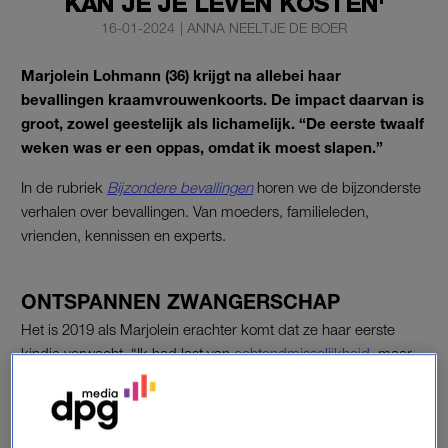
KAN JE JE LEVEN KOSTEN'
16-01-2024
|
ANNA NEELTJE DE BOER
Marjolein Lohmann (36) krijgt na allebei haar
bevallingen kraamvrouwenkoorts. De impact daarvan is
groot, zowel geestelijk als lichamelijk. “De eerste twaalf
weken was er een oppas, omdat ik moest slapen.”
In de rubriek
Bijzondere bevallingen
horen we de bijzonderste
verhalen over bevallingen. Van moeders, familieleden,
vrienden, kennissen en experts.
ONTSPANNEN ZWANGERSCHAP
Het is 2019 als Marjolein erachter komt dat ze haar eerste
kindje verwacht. “Ik had last van
ochtendmisselijkheid
, maar
los daarvan voelde ik me goed en kwam ik de dagen prima
door.”
Ook de bevalling valt haar mee. “Ik was best ontspannen, ging