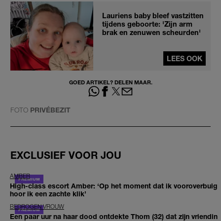
Lauriens baby bleef vastzitten
tijdens geboorte: 'Zijn arm
brak en zenuwen scheurden'
LEES OOK
GOED ARTIKEL? DELEN MAAR.
FOTO
PRIVÉBEZIT
EXCLUSIEF VOOR JOU
AMBER
High-class escort Amber: ‘Op het moment dat ik vooroverbuig
hoor ik een zachte klik’
BEDROGEN VROUW
Een paar uur na haar dood ontdekte Thom (32) dat zijn vriendin