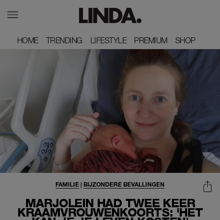
HOME
HOME
TRENDING
TRENDING
LIFESTYLE
LIFESTYLE
PREMIUM
PREMIUM
SHOP
SHOP
FAMILIE
|
BIJZONDERE BEVALLINGEN
MARJOLEIN HAD TWEE KEER
KRAAMVROUWENKOORTS: 'HET