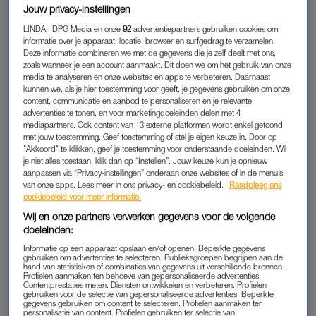
Jouw privacy-instellingen
er zonder verwachtingen in en in no time had ik volledige
LINDA., DPG Media en onze
92
advertentiepartners gebruiken cookies om
ontsluiting. Ik was thuis, had geen hele zware weeën, al deed
informatie over je apparaat, locatie, browser en surfgedrag te verzamelen.
het wel pijn. Bevallen is nou eenmaal niet enorm leuk, maar
Deze informatie combineren we met de gegevens die je zelf deelt met ons,
het ging me goed af.”
zoals wanneer je een account aanmaakt. Dit doen we om het gebruik van onze
media te analyseren en onze websites en apps te verbeteren. Daarnaast
kunnen we, als je hier toestemming voor geeft, je gegevens gebruiken om onze
content, communicatie en aanbod te personaliseren en je relevante
BEVALLING IN HET ZIEKENHUIS
advertenties te tonen, en voor marketingdoeleinden delen met 4
mediapartners. Ook content van 13 externe platformen wordt enkel getoond
Na anderhalf uur persen blijkt Marjoleins dochter verkeerd om
met jouw toestemming. Geef toestemming of stel je eigen keuze in. Door op
te liggen en besluit de verloskundige dat ze naar het
"Akkoord" te klikken, geef je toestemming voor onderstaande doeleinden. Wil
je niet alles toestaan, klik dan op “Instellen”. Jouw keuze kun je opnieuw
ziekenhuis moet. Met een ambulance wordt ze naar het
aanpassen via “Privacy-instellingen” onderaan onze websites of in de menu’s
ziekenhuis gebracht. Daar komt Lotte niet veel later – met een
van onze apps. Lees meer in ons privacy- en cookiebeleid.
Raadpleeg ons
cookiebeleid voor meer informatie.
knip en vacuümpomp – ter wereld. “Daarna moest ik alsnog
onder het mes, omdat de
placenta
er niet uitkwam.”
Wij en onze partners verwerken gegevens voor de volgende
doeleinden:
Dat mag de pret echter niet drukken. Marjolein en haar man
Informatie op een apparaat opslaan en/of openen. Beperkte gegevens
gebruiken om advertenties te selecteren. Publieksgroepen begrijpen aan de
genieten met volle teugen van het pasgeboren wonder. Maar
hand van statistieken of combinaties van gegevens uit verschillende bronnen.
Profielen aanmaken ten behoeve van gepersonaliseerde advertenties.
als hun baby zeven dagen oud is, wordt de kersverse moeder
Contentprestaties meten. Diensten ontwikkelen en verbeteren. Profielen
gebruiken voor de selectie van gepersonaliseerde advertenties. Beperkte
ziek. “Ik had koorts, maar – omdat we midden in de
gegevens gebruiken om content te selecteren. Profielen aanmaken ter
personalisatie van content. Profielen gebruiken ter selectie van
coronapandemie zaten – werd het in eerste instantie even