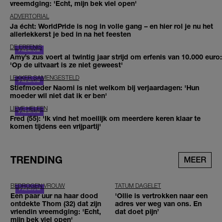
vreemdging: 'Echt, mijn bek viel open'
ADVERTORIAL
Ja écht: WorldPride is nog in volle gang – en hier rol je nu het
allerlekkerst je bed in na het feesten
DE ERFENIS
Amy’s zus voert al twintig jaar strijd om erfenis van 10.000 euro:
'Op de uitvaart is ze niet geweest'
LEKKER SAMENGESTELD
Stiefmoeder Naomi is niet welkom bij verjaardagen: 'Hun
moeder wil niet dat ik er ben'
LIEVE HELEEN
Fred (55): 'Ik vind het moeilijk om meerdere keren klaar te
komen tijdens een vrijpartij'
TRENDING
MEER
BEDROGEN VROUW
TATUM DAGELET
Een paar uur na haar dood
'Ollie is vertrokken naar een
ontdekte Thom (32) dat zijn
adres ver weg van ons. En
vriendin vreemdging: 'Echt,
dat doet pijn’
mijn bek viel open'