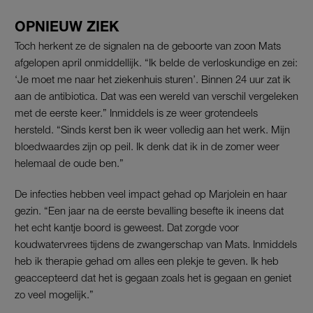
OPNIEUW ZIEK
Toch herkent ze de signalen na de geboorte van zoon Mats
afgelopen april onmiddellijk. “Ik belde de verloskundige en zei:
‘Je moet me naar het ziekenhuis sturen’. Binnen 24 uur zat ik
aan de antibiotica. Dat was een wereld van verschil vergeleken
met de eerste keer.” Inmiddels is ze weer grotendeels
hersteld. “Sinds kerst ben ik weer volledig aan het werk. Mijn
bloedwaardes zijn op peil. Ik denk dat ik in de zomer weer
helemaal de oude ben.”
De infecties hebben veel impact gehad op Marjolein en haar
gezin. “Een jaar na de eerste bevalling besefte ik ineens dat
het echt kantje boord is geweest. Dat zorgde voor
koudwatervrees tijdens de zwangerschap van Mats. Inmiddels
heb ik therapie gehad om alles een plekje te geven. Ik heb
geaccepteerd dat het is gegaan zoals het is gegaan en geniet
zo veel mogelijk.”