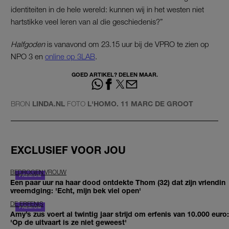
identiteiten in de hele wereld: kunnen wij in het westen niet
hartstikke veel leren van al die geschiedenis?”
Halfgoden
is vanavond om 23.15 uur bij de VPRO te zien op
NPO 3 en
online op 3LAB
.
GOED ARTIKEL? DELEN MAAR.
BRON
LINDA.NL
FOTO
L'HOMO. 11 MARC DE GROOT
EXCLUSIEF VOOR JOU
BEDROGEN VROUW
Een paar uur na haar dood ontdekte Thom (32) dat zijn vriendin
vreemdging: 'Echt, mijn bek viel open'
DE ERFENIS
Amy’s zus voert al twintig jaar strijd om erfenis van 10.000 euro:
'Op de uitvaart is ze niet geweest'