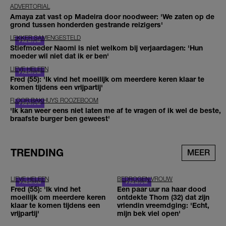
ADVERTORIAL
Amaya zat vast op Madeira door noodweer: 'We zaten op de
grond tussen honderden gestrande reizigers'
LEKKER SAMENGESTELD
Stiefmoeder Naomi is niet welkom bij verjaardagen: 'Hun
moeder wil niet dat ik er ben'
LIEVE HELEEN
Fred (55): 'Ik vind het moeilijk om meerdere keren klaar te
komen tijdens een vrijpartij'
FLOOR BAKHUYS ROOZEBOOM
'Ik kan weer eens niet laten me af te vragen of ik wel de beste,
braafste burger ben geweest'
TRENDING
MEER
LIEVE HELEEN
BEDROGEN VROUW
Fred (55): 'Ik vind het
Een paar uur na haar dood
moeilijk om meerdere keren
ontdekte Thom (32) dat zijn
klaar te komen tijdens een
vriendin vreemdging: 'Echt,
vrijpartij'
mijn bek viel open'