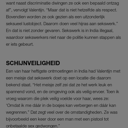
want naast discriminatie dwingen ze ook een bepaald ontzag
af”, vervolgt Valentijn. “Maar dat is niet hetzelfde als respect.
Bovendien worden ze ook gezien als een uitzonderlijk
seksueel lustobject. Daarom doen veel hijras aan sekswerk.”
En dat is niet zonder gevaren. Sekswerk is in India illegaal,
waardoor sekswerkers niet naar de politie kunnen stappen als
er iets gebeurt.
SCHIJNVEILIGHEID
Een van haar heftigste ontmoetingen in India had Valentijn met
een meisje dat sekswerk doet op een locatie die daarom
bekend staat. “Het meisje zelf zei dat ze het werk leuk en
spannend vond, en de omgeving ook als veilig ervoer. Toen ik
vroeg waarom die plek veilig voelde voor haar, wees ze:
‘Omdat ik me dáár in de bosjes kan verbergen en dáár kan
wegrennen.” Dat zegt veel over de omstandigheden. Ze was
bijvoorbeeld een keer door een man met een pistool tot
onbetaalde sex gedwongen.”