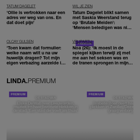
TATUM DAGELET
WIL JE ZIEN
'Ollie is vertrokken naar een
Tatum Dagelet blikt samen
adres ver weg van ons. En
met Saskia Weerstand terug
dat doet pijn’
op 'Brutale Meiden':
'Mensen beledigen was niet
leuk meer'
OLCAY GULSEN
VRIJPARTIJ
'Toen kwam dat formulier:
Noa (26): 'Ik moest in de
welke naam wilt u na uw
spiegel kijken terwijl zij met
huwelijk dragen? Tot mijn
me aan het seksen was en
eigen verbazing aarzelde ik
de tranen sprongen in mijn
geen moment'
ogen'
LINDA.
PREMIUM
DE STAD VAN
DE STAD VAN
Elske DeWall over Leeuwarden,
Isabelle Boer deelt haar f
muziek en haar favoriete plekken in
plekken in Zwolle: 'Deze pl
de stad: 'Een stad die voelt als thuis'
graag verborgen'