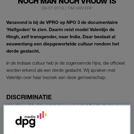
NOCH MAN NOCH VROUW IS
28-07-2019
|
TIM VAN ERP
Vanavond is bij de VPRO op NPO 3 de documentaire
‘Halfgoden’ te zien. Daarin reist model Valentijn de
Hingh, zelf transgender, naar India. Daar bestaat al
eeuwenlang een diepgewortelde cultuur rondom het
derde geslacht.
In de Indiase cultuur heb je de zogenoemde hijra, die officieel
worden erkend als een derde geslacht. Wij spraken met
Valentijn over haar bezoek aan deze gemeenschap.
DISCRIMINATIE
Valentijn verbleef tweeënhalve week in het Aziatische land.
“Een indrukwekkende ervaring”, noemt ze het. “Los van het
feit dat India zelf een indrukwekkend land is en ik dat sowieso
even moest verwerken, voerde ik ook gesprekken over een