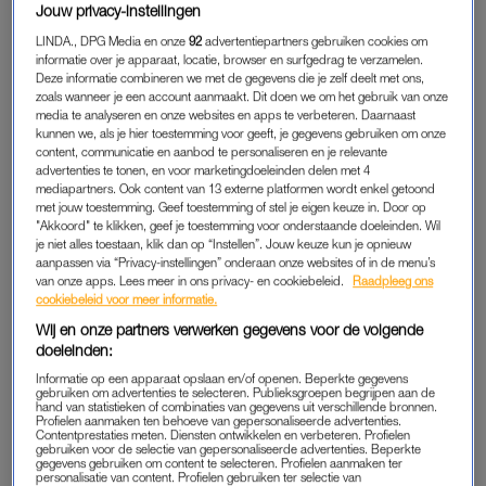
heel beladen onderwerp.” Want dat is het, ondanks dat de
Jouw privacy-instellingen
hijras door de Indiase wet worden erkend, wel: ze ervaren veel
LINDA., DPG Media en onze
92
advertentiepartners gebruiken cookies om
discriminatie en achterstelling.
informatie over je apparaat, locatie, browser en surfgedrag te verzamelen.
Deze informatie combineren we met de gegevens die je zelf deelt met ons,
zoals wanneer je een account aanmaakt. Dit doen we om het gebruik van onze
media te analyseren en onze websites en apps te verbeteren. Daarnaast
DICHTERBIJ GOD
kunnen we, als je hier toestemming voor geeft, je gegevens gebruiken om onze
content, communicatie en aanbod te personaliseren en je relevante
“Van oorsprong is aan de hijras een hoge religieuze rol
advertenties te tonen, en voor marketingdoeleinden delen met 4
toegeschreven”, legt ze uit. “Het idee dat er meer bestaat dan
mediapartners. Ook content van 13 externe platformen wordt enkel getoond
man en vrouw is diep verzonken in de Indiase samenleving.
met jouw toestemming. Geef toestemming of stel je eigen keuze in. Door op
"Akkoord" te klikken, geef je toestemming voor onderstaande doeleinden. Wil
Het derde geslacht zou dichterbij god staan: die is ook niet
je niet alles toestaan, klik dan op “Instellen”. Jouw keuze kun je opnieuw
man of vrouw, zo wordt gedacht.” Valentijn gelooft niet in de
aanpassen via “Privacy-instellingen” onderaan onze websites of in de menu’s
van onze apps. Lees meer in ons privacy- en cookiebeleid.
Raadpleeg ons
klassieke westerse ideeën rondom gender: “Ik voel me niet
cookiebeleid voor meer informatie.
man of vrouw, ik noem mezelf ook non-binair (tussen de
Wij en onze partners verwerken gegevens voor de volgende
hokjes in of daarbuiten, red.). Daarom was ik zo benieuwd
doeleinden:
naar deze traditionele ’transgender’-identiteit. Tussen
Informatie op een apparaat opslaan en/of openen. Beperkte gegevens
aanhalingstekens, want hoewel het westerse begrip
gebruiken om advertenties te selecteren. Publieksgroepen begrijpen aan de
hand van statistieken of combinaties van gegevens uit verschillende bronnen.
’transgender’ steeds vaker op de hijra-gemeenschap wordt
Profielen aanmaken ten behoeve van gepersonaliseerde advertenties.
Contentprestaties meten. Diensten ontwikkelen en verbeteren. Profielen
geplakt, hebben de hijras een unieke traditie die op veel
gebruiken voor de selectie van gepersonaliseerde advertenties. Beperkte
gegevens gebruiken om content te selecteren. Profielen aanmaken ter
manieren losstaat van de westerse kijk op trans zijn.”
personalisatie van content. Profielen gebruiken ter selectie van