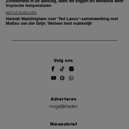
Zonnebrand in de aanslag, want we krijgen dit weekend weer
tropische temperaturen
BEETJE BIJBLIJVEN
Hannah Waddingham over 'Ted Lasso'-samenwerking met
Matteo van der Grijn: 'Meteen heel makkelijk'
Volg ons
Adverteren
mogelijkheden
Nieuwsbrief