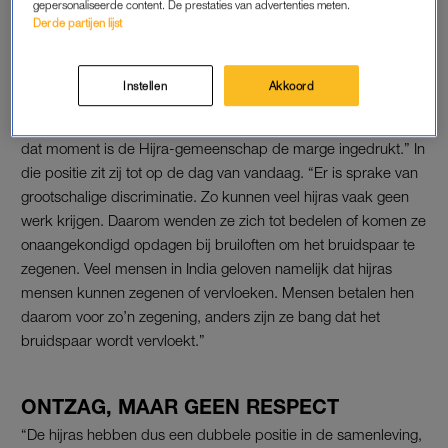
gepersonaliseerde content. De prestaties van advertenties meten.
Derde partijen lijst
ZEGENEN OF VERVLOEKEN
Toen India werd gekoloniseerd door Groot-Brittannië,
Instellen
Akkoord
veranderde de gunstige positie van de hijras. “Het Britse
regime geloofde uitdrukkelijk niet in een derde sekse. Vanaf
dat moment is de Hijra-gemeenschap de marge ingedrukt.” In
die positie zit zij tot op de dag van vandaag. “Er is sprake van
grootschalige discriminatie. Zo kunnen veel hijras vaak geen
werk krijgen. Daarom wenden ze zich tot bedelen of komen ze
onaangekondigd opdagen bij bruiloften om het bruidspaar te
zegenen. Veel mensen in India geloven namelijk dat hijras
mensen kunnen zegenen of vervloeken. Mensen betalen hen
daarom voor zo’n zegening, anders zijn ze bang dat het
bruidspaar wordt vervloekt.”
ONTZAG, MAAR GEEN RESPECT
“De hijras hebben dus een dubbele positie in de samenleving,