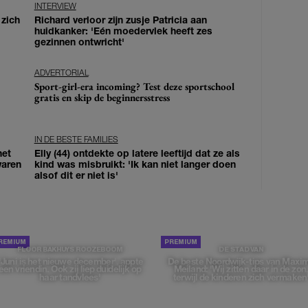
INTERVIEW
 zich
Richard verloor zijn zusje Patricia aan
huidkanker: 'Eén moedervlek heeft zes
gezinnen ontwricht'
ADVERTORIAL
Sport-girl-era incoming? Test deze sportschool
gratis en skip de beginnersstress
IN DE BESTE FAMILIES
het
Elly (44) ontdekte op latere leeftijd dat ze als
waren
kind was misbruikt: 'Ik kan niet langer doen
alsof dit er niet is'
FLOOR BAKHUYS ROOZEBOOM
DE STAD VAN
''Juni is het nieuwe december', appte
De beste Noordwijk-tips van Maxi
een vriendin. Ook zij liep duidelijk op
Meiland: 'Wij zitten daar in de zon
haar tandvlees'
terwijl de kinderen zich vermaken