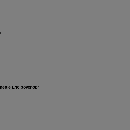
'
'
chepje Eric bovenop'