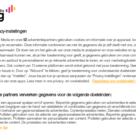
erdrietig nieuws: haar geliefde teckel Nhaan is op neg
a deelt ze een foto van Nhaan, met daarbij de tekst: ‘Mijn
cy-instellingen
a, mijn hartendief, mijn schaduw is niet meer.’
 Media en onze
92
advertentiepartners gebruiken cookies om informatie over je apparaat, lo
g te verzamelen. Deze informatie combineren we met de gegevens die je zelf deelt met ons, z
aanmaakt. Dit doen we om het gebruik van onze media te analyseren en onze websites en a
Daarnaast kunnen we, als je hier toestemming voor geeft, je gegevens gebruiken om onze con
N DER HEIJDEN
 en aanbod te personaliseren en je relevante advertenties te tonen, en voor marketingdoele
vaak samen op televisie te zien en de hond veroverde in 
ers. Ook content van 13 externe platformen wordt enkel getoond met jouw toestemming. Ge
gen keuze in. Door op "Akkoord" te klikken, geef je toestemming voor onderstaande doeleinden. 
s. Nhaan verscheen in programma’s als
Heel Holland Bakt
k dan op “Instellen”. Jouw keuze kun je opnieuw aanpassen via “Privacy-instellingen” ondera
u’s van onze apps. Lees meer in ons privacy- en cookiebeleid.
Raadpleeg ons cookiebeleid 
chtbaar van haar celebritybestaan.
e partners verwerken gegevens voor de volgende doeleinden:
ontbrak ze niet. Zo verscheen ze in 2024 samen met Jann
p een apparaat opslaan en/of openen. Beperkte gegevens gebruiken om advertenties te sele
Gala
, waar
Denkend aan Holland
genomineerd was. Het was
pen begrijpen aan de hand van statistieken of combinaties van gegevens uit verschillende br
 behoeve van gepersonaliseerde advertenties. Contentprestaties meten. Diensten ontwikkel
d over de rode loper bij het tv-evenement.
Profielen gebruiken voor de selectie van gepersonaliseerde advertenties. Beperkte gegeven
lecteren. Profielen aanmaken ter personalisatie van content. Profielen gebruiken ter selectie 
eerde content. De prestaties van advertenties meten.
 lijst
AMACCOUNT