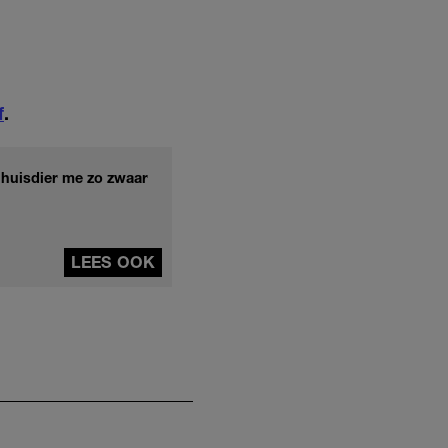
f
.
 huisdier me zo zwaar
LEES OOK