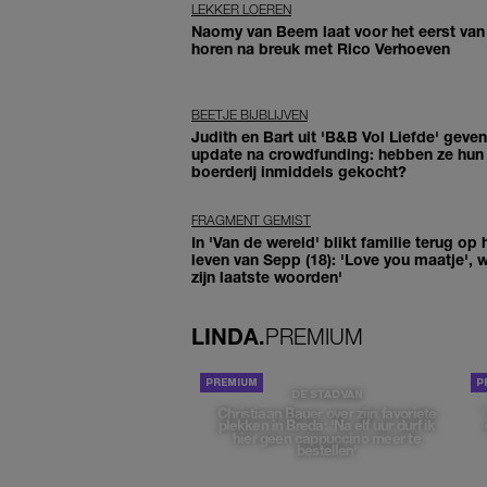
LEKKER LOEREN
Naomy van Beem laat voor het eerst van
horen na breuk met Rico Verhoeven
BEETJE BIJBLIJVEN
Judith en Bart uit 'B&B Vol Liefde' geven
update na crowdfunding: hebben ze hun
boerderij inmiddels gekocht?
FRAGMENT GEMIST
In 'Van de wereld' blikt familie terug op 
leven van Sepp (18): 'Love you maatje', 
zijn laatste woorden'
LINDA.
PREMIUM
DE STAD VAN
Christiaan Bauer over zijn favoriete
plekken in Breda: 'Na elf uur durf ik
hier geen cappuccino meer te
bestellen'