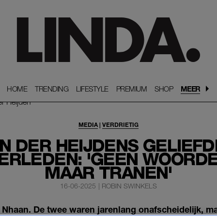
HOME
HOME
TRENDING
TRENDING
LIFESTYLE
LIFESTYLE
PREMIUM
PREMIUM
SHOP
SHOP
MEER
MEDIA
|
VERDRIETIG
N DER HEIJDENS GELIEF
ERLEDEN: 'GEEN WOORDE
MAAR TRANEN'
16-06-2025
|
ROBIN SWINKELS
n Nhaan. De twee waren jarenlang onafscheidelijk, m