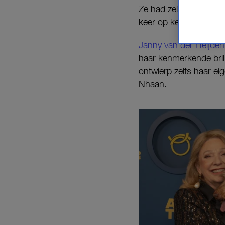
Ze had zelfs een eigen
keer op keer stijlvol 
Janny van der Heijden
haar kenmerkende bril 
ontwierp zelfs haar ei
Nhaan.