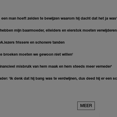
 een man hoeft zelden te bewijzen waarom hij dacht dat het ja was
hebben mijn baarmoeder, eileiders en eierstok moeten verwijderen
DA.lezers frissere en schonere tanden
te broeken moeten we gewoon niet willen'
k financieel misbruik van hem maak en hem steeds meer verneder'
der: 'Ik denk dat hij bang was te verdwijnen, dus deed hij er een s
MEER