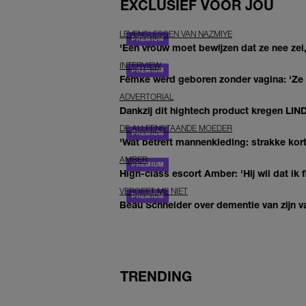
EXCLUSIEF VOOR JOU
LEVENSLESSEN VAN NAZMIYE
'Een vrouw moet bewijzen dat ze nee zei,
INTERVIEW
Femke werd geboren zonder vagina: 'Ze 
ADVERTORIAL
Dankzij dit hightech product kregen LIN
DE ALLEENSTAANDE MOEDER
'Wat betreft mannenkleding: strakke kor
AMBER
High-class escort Amber: 'Hij wil dat i
VERGEET ME NIET
Beau Schneider over dementie van zijn va
TRENDING