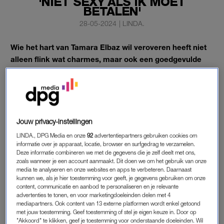
'NIET SEXY ALS IK MOET
BETALEN'
28-05-2024
|
LINDA.
Wie het hart van Tamara Elbaz wil veroveren heeft niet
alleen flink wat charmes, maar ook een goedgevulde
portemonnee nodig. De realityster vindt dat een
potentiële liefde minstens vier ton per jaar moet
verdienen.
“Ja, hij moet wel boven de vier ton verdienen, toch? Dat is
Jouw privacy-instellingen
toch niet zo heel moeilijk?” vraagt ze in een nieuwe aflevering
LINDA., DPG Media en onze
92
advertentiepartners gebruiken cookies om
van Ruud de Wilds podcast
30 MINUTEN RAUW.
informatie over je apparaat, locatie, browser en surfgedrag te verzamelen.
Deze informatie combineren we met de gegevens die je zelf deelt met ons,
zoals wanneer je een account aanmaakt. Dit doen we om het gebruik van onze
media te analyseren en onze websites en apps te verbeteren. Daarnaast
TAMARA ELBAZ
kunnen we, als je hier toestemming voor geeft, je gegevens gebruiken om onze
“Ik denk dat het veel over een man zegt als ook hij financieel
content, communicatie en aanbod te personaliseren en je relevante
advertenties te tonen, en voor marketingdoeleinden delen met 4
onafhankelijk is. Ik vind het wel leuk als een man meer
mediapartners. Ook content van 13 externe platformen wordt enkel getoond
verdient dan ik”, aldus Elbaz tegen De Wild. “In het verleden
met jouw toestemming. Geef toestemming of stel je eigen keuze in. Door op
"Akkoord" te klikken, geef je toestemming voor onderstaande doeleinden. Wil
heb ik weleens gedatet met mannen voor wie ik dan moest