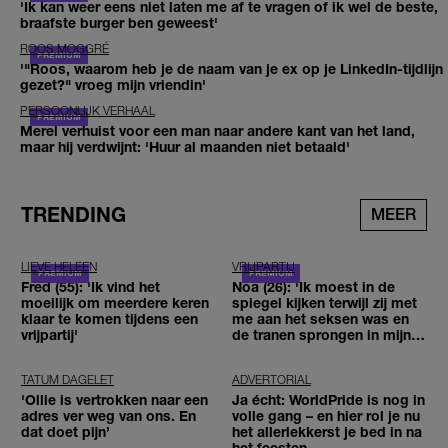
'Ik kan weer eens niet laten me af te vragen of ik wel de beste,
braafste burger ben geweest'
ROOS MOGGRÉ
'"Roos, waarom heb je de naam van je ex op je LinkedIn-tijdlijn
gezet?" vroeg mijn vriendin'
PERSOONLIJK VERHAAL
Merel verhuist voor een man naar andere kant van het land,
maar hij verdwijnt: 'Huur al maanden niet betaald'
TRENDING
MEER
LIEVE HELEEN
VRIJPARTIJ
Fred (55): 'Ik vind het
Noa (26): 'Ik moest in de
moeilijk om meerdere keren
spiegel kijken terwijl zij met
klaar te komen tijdens een
me aan het seksen was en
vrijpartij'
de tranen sprongen in mijn
ogen'
TATUM DAGELET
ADVERTORIAL
'Ollie is vertrokken naar een
Ja écht: WorldPride is nog in
adres ver weg van ons. En
volle gang – en hier rol je nu
dat doet pijn’
het allerlekkerst je bed in na
het feesten