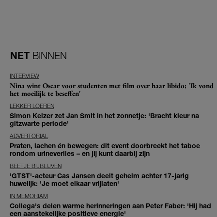
NET
BINNEN
INTERVIEW
Nina wint Oscar voor studenten met film over haar libido: 'Ik vond
het moeilijk te beseffen'
LEKKER LOEREN
Simon Keizer zet Jan Smit in het zonnetje: 'Bracht kleur na
gitzwarte periode'
ADVERTORIAL
Praten, lachen én bewegen: dit event doorbreekt het taboe
rondom urineverlies – en jij kunt daarbij zijn
BEETJE BIJBLIJVEN
'GTST'-acteur Cas Jansen deelt geheim achter 17-jarig
huwelijk: 'Je moet elkaar vrijlaten'
IN MEMORIAM
Collega's delen warme herinneringen aan Peter Faber: 'Hij had
een aanstekelijke positieve energie'