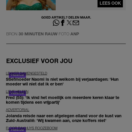
LEES OOK
GOED ARTIKEL? DELEN MAAR.
BRON
30 MINUTEN RAUW
FOTO
ANP
EXCLUSIEF VOOR JOU
LEKKER SAMENGESTELD
Stiefmoeder Naomi is niet welkom bij verjaardagen: 'Hun
moeder wil niet dat ik er ben'
LIEVE HELEEN
Fred (55): 'Ik vind het moeilijk om meerdere keren klaar te
komen tijdens een vrijpartij'
ADVERTORIAL
Jolanda reisde naar een afgelegen eiland voor de kust van
Zuid-Australië: 'Wij kwamen aan, onze koffers niet'
FLOOR BAKHUYS ROOZEBOOM