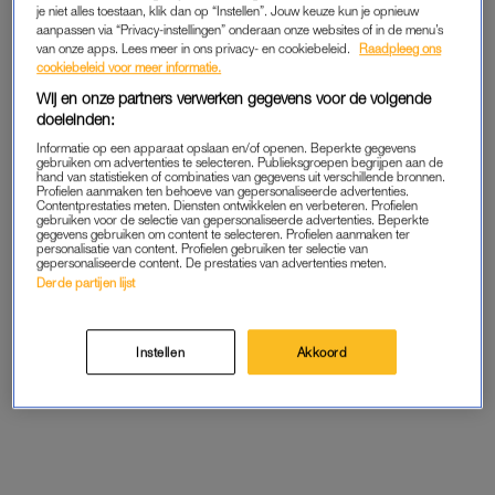
je niet alles toestaan, klik dan op “Instellen”. Jouw keuze kun je opnieuw
betalen, dat vond ik niet zo sexy”, licht ze toe.
aanpassen via “Privacy-instellingen” onderaan onze websites of in de menu’s
van onze apps. Lees meer in ons privacy- en cookiebeleid.
Raadpleeg ons
cookiebeleid voor meer informatie.
“Ik denk dat het belangrijk is dat een man een doel heeft in zijn
leven. Dat het toch ook een beetje de taak is van een man om
Wij en onze partners verwerken gegevens voor de volgende
doeleinden:
een
provider
te zijn, iemand die voor een vrouw zorgt”, aldus
de ster uit
The Real Housewives of Amsterdam
.
Informatie op een apparaat opslaan en/of openen. Beperkte gegevens
gebruiken om advertenties te selecteren. Publieksgroepen begrijpen aan de
hand van statistieken of combinaties van gegevens uit verschillende bronnen.
Profielen aanmaken ten behoeve van gepersonaliseerde advertenties.
Contentprestaties meten. Diensten ontwikkelen en verbeteren. Profielen
EISENLIJSTJE
gebruiken voor de selectie van gepersonaliseerde advertenties. Beperkte
gegevens gebruiken om content te selecteren. Profielen aanmaken ter
personalisatie van content. Profielen gebruiken ter selectie van
Verder op het eisenlijstje: een knap uiterlijk (“Ik moet er de hele
gepersonaliseerde content. De prestaties van advertenties meten.
dag naar kijken”), humor (“Ik houd echt van lachen”) en
Derde partijen lijst
ambitie. “De man die ik wil bestaat denk ik niet”, concludeert
Elbaz.
Instellen
Akkoord
Luister de hele aflevering van
30 MINUTEN RAUW
hieronder.