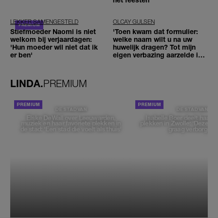
LEKKER SAMENGESTELD
OLCAY GULSEN
Stiefmoeder Naomi is niet
'Toen kwam dat formulier:
welkom bij verjaardagen:
welke naam wilt u na uw
'Hun moeder wil niet dat ik
huwelijk dragen? Tot mijn
er ben'
eigen verbazing aarzelde ik
geen moment'
LINDA.
PREMIUM
DE STAD VAN
DE STAD VAN
Elske DeWall over Leeuwarden,
Isabelle Boer deelt haar f
muziek en haar favoriete plekken in
plekken in Zwolle: 'Deze pl
de stad: 'Een stad die voelt als thuis'
graag verborgen'