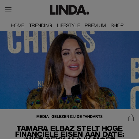
HOME
HOME
TRENDING
TRENDING
LIFESTYLE
LIFESTYLE
PREMIUM
PREMIUM
SHOP
SHOP
MEDIA
|
GELEZEN BIJ DE TANDARTS
TAMARA ELBAZ STELT HOGE
FINANCIËLE EISEN AAN DATE: