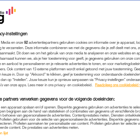
cy-instellingen
 Media en onze
92
advertentiepartners gebruiken cookies om informatie over je apparaat, lo
g te verzamelen. Deze informatie combineren we met de gegevens die je zelf deelt met ons, z
aanmaakt. Dit doen we om het gebruik van onze media te analyseren en onze websites en a
Daarnaast kunnen we, als je hier toestemming voor geeft, je gegevens gebruiken om onze con
 en aanbod te personaliseren en je relevante advertenties te tonen, en voor marketingdoele
ers. Ook content van 13 externe platformen wordt enkel getoond met jouw toestemming. Ge
gen keuze in. Door op "Akkoord" te klikken, geef je toestemming voor onderstaande doeleinden. 
k dan op “Instellen”. Jouw keuze kun je opnieuw aanpassen via “Privacy-instellingen” ondera
u’s van onze apps. Lees meer in ons privacy- en cookiebeleid.
Raadpleeg ons cookiebeleid 
ENTERTAINMENT
|
LEKKER LOEREN
EELT FOTO'S MET HAAR B
e partners verwerken gegevens voor de volgende doeleinden:
LWEER RUIM OVER DE HEL
p een apparaat opslaan en/of openen. Beperkte gegevens gebruiken om advertenties te sele
pen begrijpen aan de hand van statistieken of combinaties van gegevens uit verschillende br
 behoeve van gepersonaliseerde advertenties. Contentprestaties meten. Diensten ontwikkel
Profielen gebruiken voor de selectie van gepersonaliseerde advertenties. Beperkte gegeven
16-08-2025
|
LINDA.
lecteren. Profielen aanmaken ter personalisatie van content. Profielen gebruiken ter selectie 
eerde content. De prestaties van advertenties meten.
 lijst
 op social media? Je ziet het in de social rubriek Le