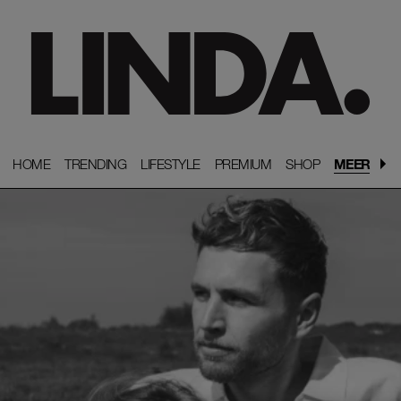
HOME
HOME
TRENDING
TRENDING
LIFESTYLE
LIFESTYLE
PREMIUM
PREMIUM
SHOP
SHOP
MEER