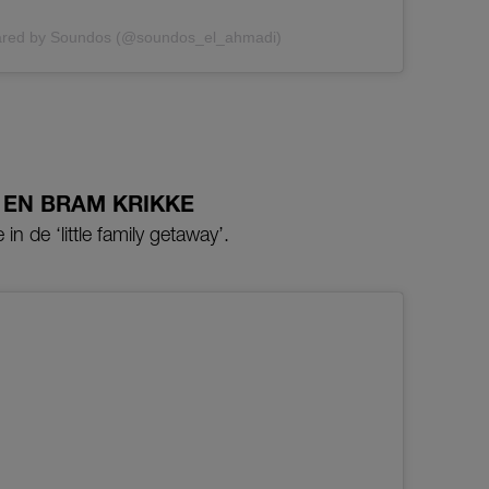
hared by Soundos (@soundos_el_ahmadi)
 EN BRAM KRIKKE
 in de ‘little family getaway’.