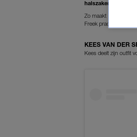
halszaken, maar toch
Zo maakt Kees van der 
Freek prachtige foto’
KEES VAN DER S
Kees deelt zijn outfit 