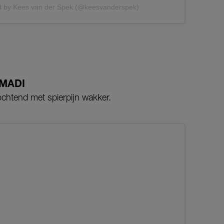
d by Kees van der Spek (@keesvanderspek)
MADI
chtend met spierpijn wakker.