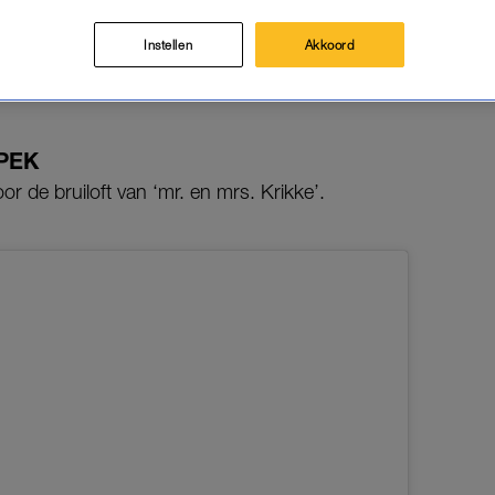
 fijn dat je erover kunt meepraten.
Instellen
Akkoord
Spek zich klaar voor de bruiloft van ‘mr. en mrs. Krikke’
s van hen samen.
PEK
voor de bruiloft van ‘mr. en mrs. Krikke’.