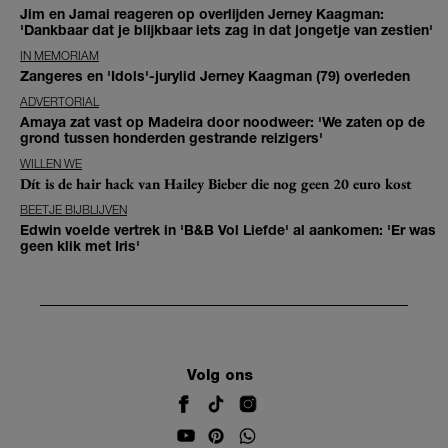
Jim en Jamai reageren op overlijden Jerney Kaagman:
'Dankbaar dat je blijkbaar iets zag in dat jongetje van zestien'
IN MEMORIAM
Zangeres en 'Idols'-jurylid Jerney Kaagman (79) overleden
ADVERTORIAL
Amaya zat vast op Madeira door noodweer: 'We zaten op de
grond tussen honderden gestrande reizigers'
WILLEN WE
Dít is de hair hack van Hailey Bieber die nog geen 20 euro kost
BEETJE BIJBLIJVEN
Edwin voelde vertrek in 'B&B Vol Liefde' al aankomen: 'Er was
geen klik met Iris'
Volg ons