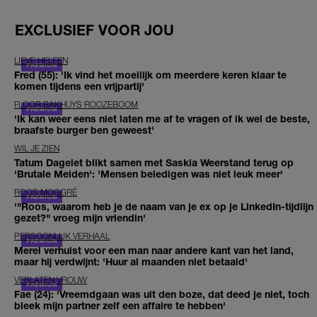
EXCLUSIEF VOOR JOU
LIEVE HELEEN
Fred (55): 'Ik vind het moeilijk om meerdere keren klaar te
komen tijdens een vrijpartij'
FLOOR BAKHUYS ROOZEBOOM
'Ik kan weer eens niet laten me af te vragen of ik wel de beste,
braafste burger ben geweest'
WIL JE ZIEN
Tatum Dagelet blikt samen met Saskia Weerstand terug op
'Brutale Meiden': 'Mensen beledigen was niet leuk meer'
ROOS MOGGRÉ
'"Roos, waarom heb je de naam van je ex op je LinkedIn-tijdlijn
gezet?" vroeg mijn vriendin'
PERSOONLIJK VERHAAL
Merel verhuist voor een man naar andere kant van het land,
maar hij verdwijnt: 'Huur al maanden niet betaald'
VERLATEN VROUW
Fae (24): 'Vreemdgaan was uit den boze, dat deed je niet, toch
bleek mijn partner zelf een affaire te hebben'