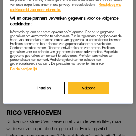
rugblessure. Kickboksorganisatie Glory zette snel een
van onze apps. Lees meer in ons privacy- en cookiebeleid.
Raadpleeg ons
viermanstoerbooi in elkaar, met Verhoeven. Hesdy Gerges,
cookiebeleid voor meer informatie.
Levi Rigters en Tarik Khbabez in een leeg Ahoy.
Wij en onze partners verwerken gegevens voor de volgende
doeleinden:
Hij moest het in de halve finale opnemen tegen
Informatie op een apparaat opslaan en/of openen. Beperkte gegevens
Gerges, Khbabez was in zijn halve eindstrijd tegen Rigters zo
gebruiken om advertenties te selecteren. Publieksgroepen begrijpen aan de
hand van statistieken of combinaties van gegevens uit verschillende bronnen.
diep gegaan dat hij Verhoeven nauwelijks partij kon bieden. De
Profielen aanmaken ten behoeve van gepersonaliseerde advertenties.
Contentprestaties meten. Diensten ontwikkelen en verbeteren. Profielen
Hagenaar, die uitkomt voor Marokko, werd tweemaal neer
gebruiken voor de selectie van gepersonaliseerde advertenties. Beperkte
gegevens gebruiken om content te selecteren. Profielen aanmaken ter
getrapt in de eerste ronde en gaf vervolgens op met een
personalisatie van content. Profielen gebruiken ter selectie van
gepersonaliseerde content. De prestaties van advertenties meten.
handblessure.
Derde partijen lijst
Lees ook
Rico Verhoeven woont na zijn relatiebreuk alleen: ‘Ik mis de
Instellen
Akkoord
kinderen’
RICO VERHOEVEN
Dit toernooi streed Verhoeven niet voor de wereldtitel, maar
wilde wel zijn reputatie hoog houden. Hoelang wil de
kickbokser nog doorgaan? “Totdat ik stop”, lachte hij. “Het is