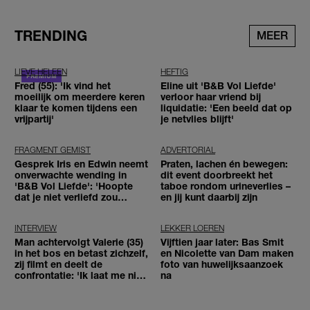
TRENDING
MEER
LIEVE HELEEN
HEFTIG
Fred (55): 'Ik vind het
Eline uit 'B&B Vol Liefde'
moeilijk om meerdere keren
verloor haar vriend bij
klaar te komen tijdens een
liquidatie: 'Een beeld dat op
vrijpartij'
je netvlies blijft'
FRAGMENT GEMIST
ADVERTORIAL
Gesprek Iris en Edwin neemt
Praten, lachen én bewegen:
onverwachte wending in
dit event doorbreekt het
'B&B Vol Liefde': 'Hoopte
taboe rondom urineverlies –
dat je niet verliefd zou
en jij kunt daarbij zijn
worden'
INTERVIEW
LEKKER LOEREN
Man achtervolgt Valerie (35)
Vijftien jaar later: Bas Smit
in het bos en betast zichzelf,
en Nicolette van Dam maken
zij filmt en deelt de
foto van huwelijksaanzoek
confrontatie: 'Ik laat me niet
na
tegenhouden'