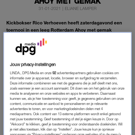
AHOY MET GEMAK
31-01-2021
|
ELIANE LAMPER
Kickbokser Rico Verhoeven heeft zaterdagavond een
toernooi in een leeg Rotterdam Ahoy met gemak
gewonnen. In de halve finale streed hij tegen Hesdy
Gerges en de finale tegen Tarik Khbabez.
Net na de wedstrijd
belt zijn dochtertje.
Ze wil weten of hij het
niet jammer vindt dat de finale al na één ronde is afgelopen.
Jouw privacy-instellingen
“Nee hoor, papa wint het liefst zo snel mogelijk”, lacht de
LINDA., DPG Media en onze
92
advertentiepartners gebruiken cookies om
wereldkampioen.
informatie over je apparaat, locatie, browser en surfgedrag te verzamelen.
Deze informatie combineren we met de gegevens die je zelf deelt met ons,
zoals wanneer je een account aanmaakt. Dit doen we om het gebruik van onze
media te analyseren en onze websites en apps te verbeteren. Daarnaast
WERELDKAMPIOEN
kunnen we, als je hier toestemming voor geeft, je gegevens gebruiken om onze
content, communicatie en aanbod te personaliseren en je relevante
De 31-jarige Brabander mag zich al sinds 2014
advertenties te tonen, en voor marketingdoeleinden delen met 4
wereldkampioen noemen. Het was de bedoeling dat hij zijn
mediapartners. Ook content van 13 externe platformen wordt enkel getoond
met jouw toestemming. Geef toestemming of stel je eigen keuze in. Door op
gordel tegen Jamal Ben Saddik voor de tiende keer zou
"Akkoord" te klikken, geef je toestemming voor onderstaande doeleinden. Wil
verdedigen. Maar hij haakte vorige week af met een
je niet alles toestaan, klik dan op “Instellen”. Jouw keuze kun je opnieuw
aanpassen via “Privacy-instellingen” onderaan onze websites of in de menu’s