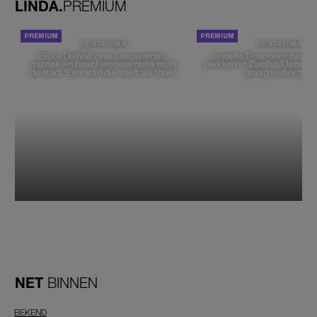
LINDA.
PREMIUM
DE STAD VAN
DE STAD VAN
Elske DeWall over Leeuwarden,
Isabelle Boer deelt haar f
muziek en haar favoriete plekken in
plekken in Zwolle: 'Deze pl
de stad: 'Een stad die voelt als thuis'
graag verborgen'
NET
BINNEN
BEKEND