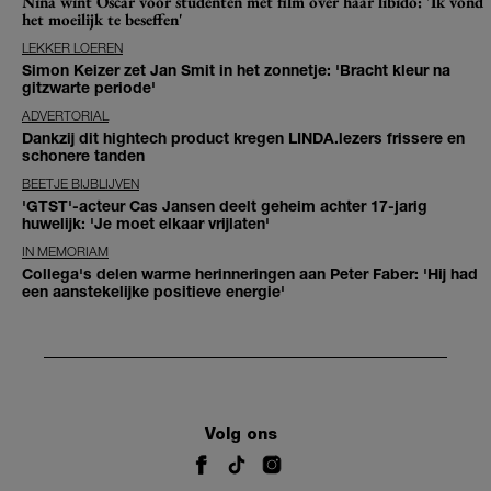
Nina wint Oscar voor studenten met film over haar libido: 'Ik vond
het moeilijk te beseffen'
LEKKER LOEREN
Simon Keizer zet Jan Smit in het zonnetje: 'Bracht kleur na
gitzwarte periode'
ADVERTORIAL
Dankzij dit hightech product kregen LINDA.lezers frissere en
schonere tanden
BEETJE BIJBLIJVEN
'GTST'-acteur Cas Jansen deelt geheim achter 17-jarig
huwelijk: 'Je moet elkaar vrijlaten'
IN MEMORIAM
Collega's delen warme herinneringen aan Peter Faber: 'Hij had
een aanstekelijke positieve energie'
Volg ons