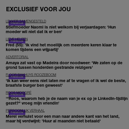
EXCLUSIEF VOOR JOU
LEKKER SAMENGESTELD
Stiefmoeder Naomi is niet welkom bij verjaardagen: 'Hun
moeder wil niet dat ik er ben'
LIEVE HELEEN
Fred (55): 'Ik vind het moeilijk om meerdere keren klaar te
komen tijdens een vrijpartij'
ADVERTORIAL
Amaya zat vast op Madeira door noodweer: 'We zaten op de
grond tussen honderden gestrande reizigers'
FLOOR BAKHUYS ROOZEBOOM
'Ik kan weer eens niet laten me af te vragen of ik wel de beste,
braafste burger ben geweest'
ROOS MOGGRÉ
'"Roos, waarom heb je de naam van je ex op je LinkedIn-tijdlijn
gezet?" vroeg mijn vriendin'
PERSOONLIJK VERHAAL
Merel verhuist voor een man naar andere kant van het land,
maar hij verdwijnt: 'Huur al maanden niet betaald'