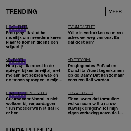
TRENDING
MEER
LIEVE HELEEN
TATUM DAGELET
Fred (55): 'Ik vind het
'Ollie is vertrokken naar een
moeilijk om meerdere keren
adres ver weg van ons. En
klaar te komen tijdens een
dat doet pijn’
vrijpartij'
VRIJPARTIJ
ADVERTORIAL
Noa (26): 'Ik moest in de
Draglegendes RuPaul en
spiegel kijken terwijl zij met
Conchita Wurst tegenkomen
me aan het seksen was en
op de Dam? Dat kan zomaar
de tranen sprongen in mijn
eens realiteit worden
ogen'
LEKKER SAMENGESTELD
OLCAY GULSEN
Stiefmoeder Naomi is niet
'Toen kwam dat formulier:
welkom bij verjaardagen:
welke naam wilt u na uw
'Hun moeder wil niet dat ik
huwelijk dragen? Tot mijn
er ben'
eigen verbazing aarzelde ik
geen moment'
LINDA.
PREMIUM