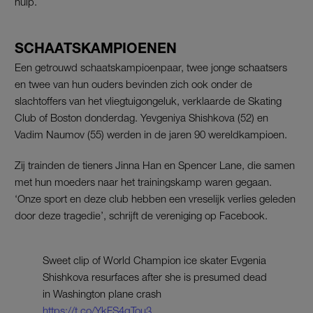
hulp.
SCHAATSKAMPIOENEN
Een getrouwd schaatskampioenpaar, twee jonge schaatsers
en twee van hun ouders bevinden zich ook onder de
slachtoffers van het vliegtuigongeluk, verklaarde de Skating
Club of Boston donderdag. Yevgeniya Shishkova (52) en
Vadim Naumov (55) werden in de jaren 90 wereldkampioen.
Zij trainden de tieners Jinna Han en Spencer Lane, die samen
met hun moeders naar het trainingskamp waren gegaan.
‘Onze sport en deze club hebben een vreselijk verlies geleden
door deze tragedie’, schrijft de vereniging op Facebook.
Sweet clip of World Champion ice skater Evgenia
Shishkova resurfaces after she is presumed dead
in Washington plane crash
https://t.co/YkFS4qTou3