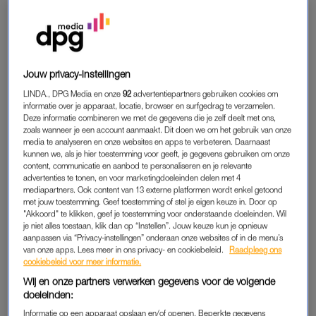
deze herfst gaan trouwen. “Ik was zo trots op het feit dat hij
piloot was geworden. Ik weet dat ik hem ooit weer zal zien,
maar mijn hart is nu gebroken”, zo vertelt de vader van Lilley
aan Amerikaanse media.
Jouw privacy-instellingen
Jonathan Campos, de gezagvoerder van de vlucht van
LINDA., DPG Media en onze
92
advertentiepartners gebruiken cookies om
informatie over je apparaat, locatie, browser en surfgedrag te verzamelen.
American Airlines, kwam ook om het leven. “Hij was een
Deze informatie combineren we met de gegevens die je zelf deelt met ons,
geweldig persoon. Hij hield van vliegen. Hij hield van zijn
zoals wanneer je een account aanmaakt. Dit doen we om het gebruik van onze
media te analyseren en onze websites en apps te verbeteren. Daarnaast
familie”, vertelt familielid Edward Campos aan CNN.
kunnen we, als je hier toestemming voor geeft, je gegevens gebruiken om onze
content, communicatie en aanbod te personaliseren en je relevante
Tekst gaat verder onder het beeld.
advertenties te tonen, en voor marketingdoeleinden delen met 4
mediapartners. Ook content van 13 externe platformen wordt enkel getoond
met jouw toestemming. Geef toestemming of stel je eigen keuze in. Door op
"Akkoord" te klikken, geef je toestemming voor onderstaande doeleinden. Wil
Crew members of American Eagle 5342 have
je niet alles toestaan, klik dan op “Instellen”. Jouw keuze kun je opnieuw
been identified as; Jonathan Campos, 34 Captain,
aanpassen via “Privacy-instellingen” onderaan onze websites of in de menu’s
van onze apps. Lees meer in ons privacy- en cookiebeleid.
Raadpleeg ons
Samuel Lilley, 29 First Officer, Ian Epstein, Flight
cookiebeleid voor meer informatie.
Attendant and Danasia Elder, Flight Attendant.
Wij en onze partners verwerken gegevens voor de volgende
pic.twitter.com/WXWB3MBz7e
doeleinden:
Informatie op een apparaat opslaan en/of openen. Beperkte gegevens