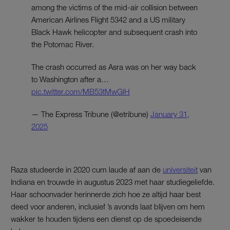
among the victims of the mid-air collision between
American Airlines Flight 5342 and a US military
Black Hawk helicopter and subsequent crash into
the Potomac River.
The crash occurred as Asra was on her way back
to Washington after a…
pic.twitter.com/MB53tMwGlH
— The Express Tribune (@etribune)
January 31,
2025
Raza studeerde in 2020 cum laude af aan de
universiteit
van
Indiana en trouwde in augustus 2023 met haar studiegeliefde.
Haar schoonvader herinnerde zich hoe ze altijd haar best
deed voor anderen, inclusief ’s avonds laat blijven om hem
wakker te houden tijdens een dienst op de spoedeisende