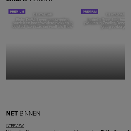
DE STAD VAN
DE STAD VAN
Elske DeWall over Leeuwarden,
Isabelle Boer deelt haar f
muziek en haar favoriete plekken in
plekken in Zwolle: 'Deze pl
de stad: 'Een stad die voelt als thuis'
graag verborgen'
NET
BINNEN
INTERVIEW