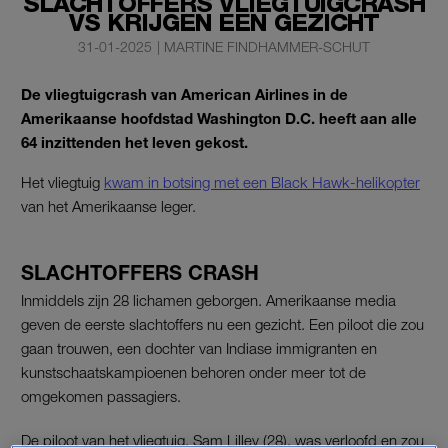
SLACHTOFFERS VLIEGTUIGCRASH
VS KRIJGEN EEN GEZICHT
31-01-2025
|
MARTINE FINDHAMMER-SCHUT
De vliegtuigcrash van American Airlines in de
Amerikaanse hoofdstad Washington D.C. heeft aan alle
64 inzittenden het leven gekost.
Het vliegtuig
kwam in botsing met een Black Hawk-helikopter
van het Amerikaanse leger.
SLACHTOFFERS CRASH
Inmiddels zijn 28 lichamen geborgen. Amerikaanse media
geven de eerste slachtoffers nu een gezicht. Een piloot die zou
gaan trouwen, een dochter van Indiase immigranten en
kunstschaatskampioenen behoren onder meer tot de
omgekomen passagiers.
De piloot van het vliegtuig, Sam Lilley (28), was verloofd en zou