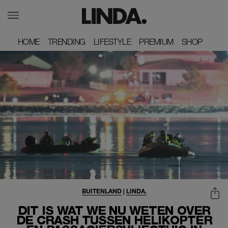
HOME
HOME
TRENDING
TRENDING
LIFESTYLE
LIFESTYLE
PREMIUM
PREMIUM
SHOP
SHOP
BUITENLAND
|
LINDA.
DIT IS WAT WE NU WETEN OVER
DE CRASH TUSSEN HELIKOPTER