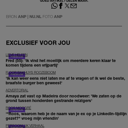
GOED ARTIKEL? DELEN MAAR.
BRON
ANP | NU.NL
FOTO
ANP
EXCLUSIEF VOOR JOU
LIEVE HELEEN
Fred (55): 'Ik vind het moeilijk om meerdere keren klaar te
komen tijdens een vrijpartij'
FLOOR BAKHUYS ROOZEBOOM
'Ik kan weer eens niet laten me af te vragen of ik wel de beste,
braafste burger ben geweest'
ADVERTORIAL
Amaya zat vast op Madeira door noodweer: 'We zaten op de
grond tussen honderden gestrande reizigers'
ROOS MOGGRÉ
'"Roos, waarom heb je de naam van je ex op je LinkedIn-tijdlijn
gezet?" vroeg mijn vriendin'
PERSOONLIJK VERHAAL