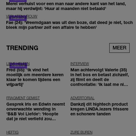
Merel verhuist voor een man naar andere kant van het land,
maar hij verdwijnt: 'Huur al maanden niet betaald'
VERLATEN VROUW
Fae (24): 'Vreemdgaan was uit den boze, dat deed je niet, toch
bleek mijn partner zelf een affaire te hebben'
TRENDING
MEER
LIEVE HELEEN
INTERVIEW
Fred (55): 'Ik vind het
Man achtervolgt Valerie (35)
moeilijk om meerdere keren
in het bos en betast zichzelf,
klaar te komen tijdens een
zij filmt en deelt de
vrijpartij'
confrontatie: 'Ik laat me niet
tegenhouden'
FRAGMENT GEMIST
ADVERTORIAL
Gesprek Iris en Edwin neemt
Dankzij dit hightech product
onverwachte wending in
kregen LINDA.lezers frissere
'B&B Vol Liefde': 'Hoopte
en schonere tanden
dat je niet verliefd zou
worden'
HEFTIG
ZURE BUREN