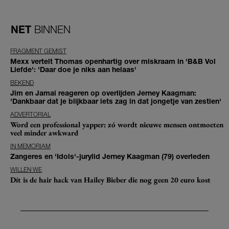
NET
BINNEN
FRAGMENT GEMIST
Mexx vertelt Thomas openhartig over miskraam in 'B&B Vol
Liefde': 'Daar doe je niks aan helaas'
BEKEND
Jim en Jamai reageren op overlijden Jerney Kaagman:
'Dankbaar dat je blijkbaar iets zag in dat jongetje van zestien'
ADVERTORIAL
Word een professional yapper: zó wordt nieuwe mensen ontmoeten
veel minder awkward
IN MEMORIAM
Zangeres en 'Idols'-jurylid Jerney Kaagman (79) overleden
WILLEN WE
Dít is de hair hack van Hailey Bieber die nog geen 20 euro kost