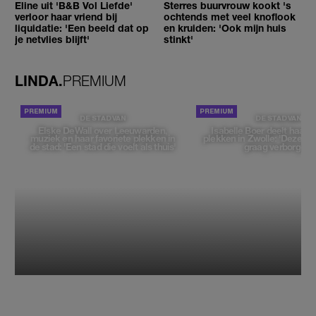
Eline uit 'B&B Vol Liefde'
Sterres buurvrouw kookt 's
verloor haar vriend bij
ochtends met veel knoflook
liquidatie: 'Een beeld dat op
en kruiden: 'Ook mijn huis
je netvlies blijft'
stinkt'
LINDA.
PREMIUM
DE STAD VAN
DE STAD VAN
Elske DeWall over Leeuwarden,
Isabelle Boer deelt haar f
muziek en haar favoriete plekken in
plekken in Zwolle: 'Deze pl
de stad: 'Een stad die voelt als thuis'
graag verborgen'