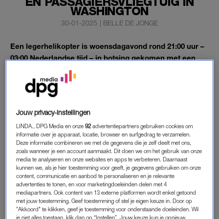
EN PASSAGIERSVLIEGTUIG IN
WASHINGTON
30-01-2025
|
BELLE DE JONGE
Een legerhelikopter is woensdagavond rond 21:00 uur –
03:00 Nederlandse tijd – in botsing gekomen met een
passagiersvliegtuig. Dit gebeurde vlak voor het vliegtuig
landde op Ronald Reagan National Airport in
Washington.
Er waren 64 passagiers aan boord van het vliegtuig, onder wie
Jouw privacy-instellingen
vier crewleden. In
de legerhelikopter zaten drie personen.
LINDA., DPG Media en onze
92
advertentiepartners gebruiken cookies om
informatie over je apparaat, locatie, browser en surfgedrag te verzamelen.
Deze informatie combineren we met de gegevens die je zelf deelt met ons,
zoals wanneer je een account aanmaakt. Dit doen we om het gebruik van onze
VLIEGTUIGCRASH WASHINGTON
media te analyseren en onze websites en apps te verbeteren. Daarnaast
kunnen we, als je hier toestemming voor geeft, je gegevens gebruiken om onze
De vliegtuigcrash vond plaats boven de Potomac-rivier. De
content, communicatie en aanbod te personaliseren en je relevante
Amerikaanse kunstschaatsbond laat in een verklaring weten
advertenties te tonen, en voor marketingdoeleinden delen met 4
dat er meerdere kunstschaatsers en coaches aan boord van
mediapartners. Ook content van 13 externe platformen wordt enkel getoond
met jouw toestemming. Geef toestemming of stel je eigen keuze in. Door op
het PSA Airlines vliegtuig zaten. De kunstschaatsers, afkomstig
"Akkoord" te klikken, geef je toestemming voor onderstaande doeleinden. Wil
uit Rusland en de VS, vlogen met hun coaches en familieleden
je niet alles toestaan, klik dan op “Instellen”. Jouw keuze kun je opnieuw