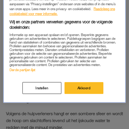
aanpassen via “Privacy-instellingen” onderaan onze websites of in de menu’s
terug van kampioenschappen en trainingsweken in Wichita.
van onze apps. Lees meer in ons privacy- en cookiebeleid.
Raadpleeg ons
cookiebeleid voor meer informatie.
Volgens het Russische persbureau TASS waren onder anderen
Wij en onze partners verwerken gegevens voor de volgende
het bekende Russische kunstschaatsduo Jevgenia Sjisjkova
doeleinden:
en Vadim Naoemov aan boord. Het echtpaar, voormalig
Informatie op een apparaat opslaan en/of openen. Beperkte gegevens
wereldkampioen in 1994, was actief als coach binnen het
gebruiken om advertenties te selecteren. Publieksgroepen begrijpen aan de
hand van statistieken of combinaties van gegevens uit verschillende bronnen.
Russische nationale team.
Profielen aanmaken ten behoeve van gepersonaliseerde advertenties.
Contentprestaties meten. Diensten ontwikkelen en verbeteren. Profielen
gebruiken voor de selectie van gepersonaliseerde advertenties. Beperkte
gegevens gebruiken om content te selecteren. Profielen aanmaken ter
personalisatie van content. Profielen gebruiken ter selectie van
REDDINGSACTIE
gepersonaliseerde content. De prestaties van advertenties meten.
Derde partijen lijst
Het is nog niet duidelijk of er overlevenden zijn. Het
Amerikaanse
CBS News
meldt dat er tot nu toe negentien
lichamen uit het water zijn gehaald, NBC houdt het nog op
Instellen
Akkoord
twaalf lichamen. Er zijn ruim driehonderd hulpverleners bezig
met reddings- en zoekacties.
Volgens de hulpverleners hangt er een sombere sfeer en wordt
de hoop om slachtoffers levend uit het ijskoude water te
redden met de minuut minder.